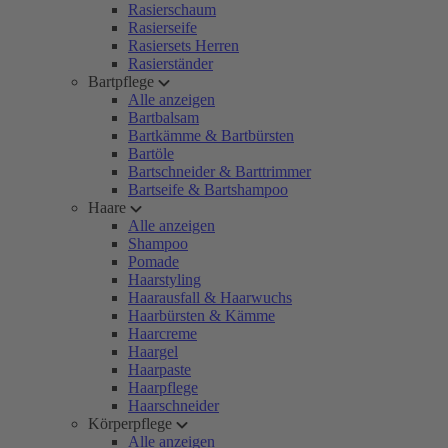
Rasierschaum
Rasierseife
Rasiersets Herren
Rasierständer
Bartpflege
Alle anzeigen
Bartbalsam
Bartkämme & Bartbürsten
Bartöle
Bartschneider & Barttrimmer
Bartseife & Bartshampoo
Haare
Alle anzeigen
Shampoo
Pomade
Haarstyling
Haarausfall & Haarwuchs
Haarbürsten & Kämme
Haarcreme
Haargel
Haarpaste
Haarpflege
Haarschneider
Körperpflege
Alle anzeigen