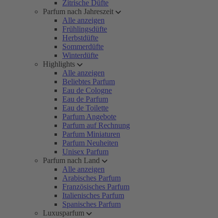
Zitrische Düfte
Parfum nach Jahreszeit
Alle anzeigen
Frühlingsdüfte
Herbstdüfte
Sommerdüfte
Winterdüfte
Highlights
Alle anzeigen
Beliebtes Parfum
Eau de Cologne
Eau de Parfum
Eau de Toilette
Parfum Angebote
Parfum auf Rechnung
Parfum Miniaturen
Parfum Neuheiten
Unisex Parfum
Parfum nach Land
Alle anzeigen
Arabisches Parfum
Französisches Parfum
Italienisches Parfum
Spanisches Parfum
Luxusparfum