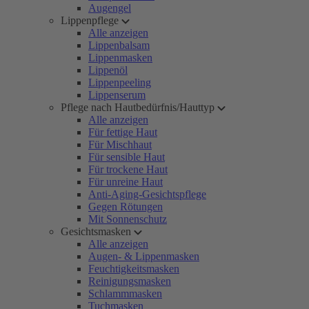
Augengel
Lippenpflege
Alle anzeigen
Lippenbalsam
Lippenmasken
Lippenöl
Lippenpeeling
Lippenserum
Pflege nach Hautbedürfnis/Hauttyp
Alle anzeigen
Für fettige Haut
Für Mischhaut
Für sensible Haut
Für trockene Haut
Für unreine Haut
Anti-Aging-Gesichtspflege
Gegen Rötungen
Mit Sonnenschutz
Gesichtsmasken
Alle anzeigen
Augen- & Lippenmasken
Feuchtigkeitsmasken
Reinigungsmasken
Schlammmasken
Tuchmasken