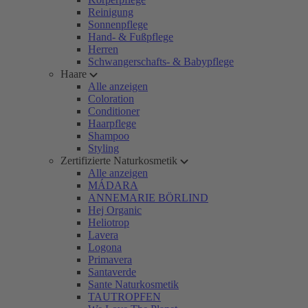
Reinigung
Sonnenpflege
Hand- & Fußpflege
Herren
Schwangerschafts- & Babypflege
Haare
Alle anzeigen
Coloration
Conditioner
Haarpflege
Shampoo
Styling
Zertifizierte Naturkosmetik
Alle anzeigen
MÁDARA
ANNEMARIE BÖRLIND
Hej Organic
Heliotrop
Lavera
Logona
Primavera
Santaverde
Sante Naturkosmetik
TAUTROPFEN