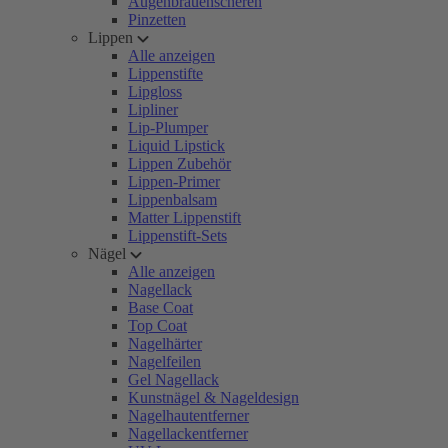
Augenbrauenscheren
Pinzetten
Lippen
Alle anzeigen
Lippenstifte
Lipgloss
Lipliner
Lip-Plumper
Liquid Lipstick
Lippen Zubehör
Lippen-Primer
Lippenbalsam
Matter Lippenstift
Lippenstift-Sets
Nägel
Alle anzeigen
Nagellack
Base Coat
Top Coat
Nagelhärter
Nagelfeilen
Gel Nagellack
Kunstnägel & Nageldesign
Nagelhautentferner
Nagellackentferner