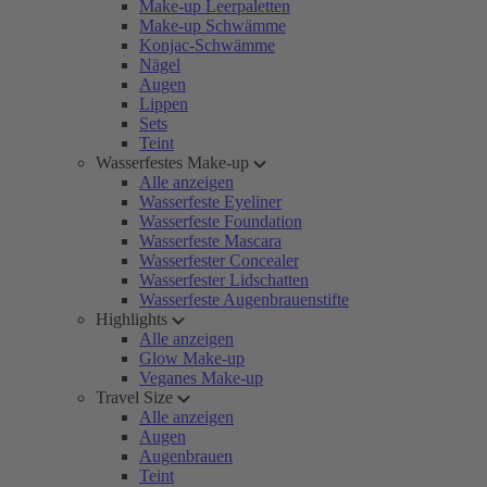
Make-up Leerpaletten
Make-up Schwämme
Konjac-Schwämme
Nägel
Augen
Lippen
Sets
Teint
Wasserfestes Make-up
Alle anzeigen
Wasserfeste Eyeliner
Wasserfeste Foundation
Wasserfeste Mascara
Wasserfester Concealer
Wasserfester Lidschatten
Wasserfeste Augenbrauenstifte
Highlights
Alle anzeigen
Glow Make-up
Veganes Make-up
Travel Size
Alle anzeigen
Augen
Augenbrauen
Teint