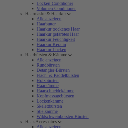
Locken-Conditioner
Volumen-Conditioner
Haarmaske & Haarkur
Alle anzeigen
Haarbutter
Haarkur trockenes Haar
Haarkur gefärbtes Haar
Haarkur Feuchtigkeit
Haarkur Keratin
Haarkur Locken
Haarbürsten & Kämme
Alle anzeigen
Rundbürsten
Detangler-Bürsten
Flach- & Paddelbürsten
Holzbürsten
Haarkämme
Haarschneidekämme
Kopfmassagebürsten
Lockenkämme
Skelettbürsten
Stielkämme
Wildschweinborsten-Bürsten
Haar-Accessoires
Alle anzeigen