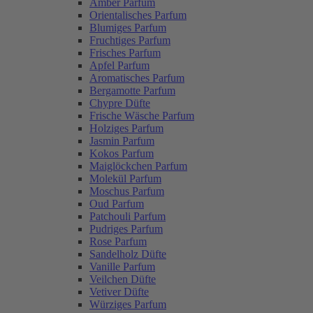
Amber Parfum
Orientalisches Parfum
Blumiges Parfum
Fruchtiges Parfum
Frisches Parfum
Apfel Parfum
Aromatisches Parfum
Bergamotte Parfum
Chypre Düfte
Frische Wäsche Parfum
Holziges Parfum
Jasmin Parfum
Kokos Parfum
Maiglöckchen Parfum
Molekül Parfum
Moschus Parfum
Oud Parfum
Patchouli Parfum
Pudriges Parfum
Rose Parfum
Sandelholz Düfte
Vanille Parfum
Veilchen Düfte
Vetiver Düfte
Würziges Parfum