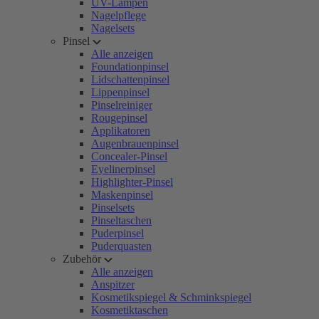
UV-Lampen
Nagelpflege
Nagelsets
Pinsel
Alle anzeigen
Foundationpinsel
Lidschattenpinsel
Lippenpinsel
Pinselreiniger
Rougepinsel
Applikatoren
Augenbrauenpinsel
Concealer-Pinsel
Eyelinerpinsel
Highlighter-Pinsel
Maskenpinsel
Pinselsets
Pinseltaschen
Puderpinsel
Puderquasten
Zubehör
Alle anzeigen
Anspitzer
Kosmetikspiegel & Schminkspiegel
Kosmetiktaschen