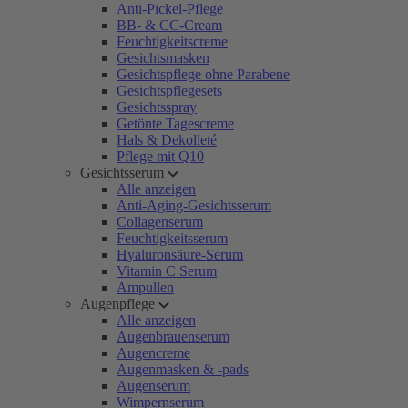
Anti-Pickel-Pflege
BB- & CC-Cream
Feuchtigkeitscreme
Gesichtsmasken
Gesichtspflege ohne Parabene
Gesichtspflegesets
Gesichtsspray
Getönte Tagescreme
Hals & Dekolleté
Pflege mit Q10
Gesichtsserum
Alle anzeigen
Anti-Aging-Gesichtsserum
Collagenserum
Feuchtigkeitsserum
Hyaluronsäure-Serum
Vitamin C Serum
Ampullen
Augenpflege
Alle anzeigen
Augenbrauenserum
Augencreme
Augenmasken & -pads
Augenserum
Wimpernserum