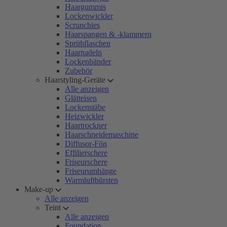
Haargummis
Lockenwickler
Scrunchies
Haarspangen & -klammern
Sprühflaschen
Haarnadeln
Lockenbänder
Zubehör
Haarstyling-Geräte
Alle anzeigen
Glätteisen
Lockenstäbe
Heizwickler
Haartrockner
Haarschneidemaschine
Diffusor-Fön
Effilierschere
Friseurschere
Friseurumhänge
Warmluftbürsten
Make-up
Alle anzeigen
Teint
Alle anzeigen
Foundation