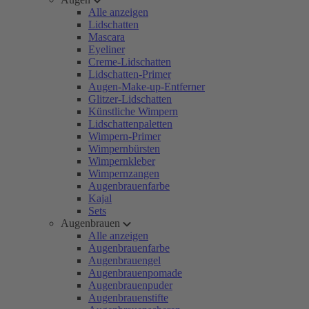
Alle anzeigen
Lidschatten
Mascara
Eyeliner
Creme-Lidschatten
Lidschatten-Primer
Augen-Make-up-Entferner
Glitzer-Lidschatten
Künstliche Wimpern
Lidschattenpaletten
Wimpern-Primer
Wimpernbürsten
Wimpernkleber
Wimpernzangen
Augenbrauenfarbe
Kajal
Sets
Augenbrauen
Alle anzeigen
Augenbrauenfarbe
Augenbrauengel
Augenbrauenpomade
Augenbrauenpuder
Augenbrauenstifte