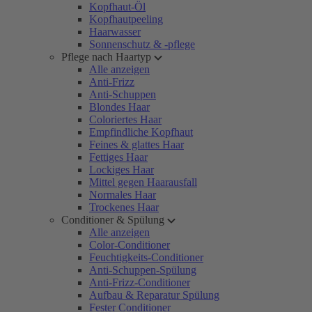
Kopfhaut-Öl
Kopfhautpeeling
Haarwasser
Sonnenschutz & -pflege
Pflege nach Haartyp
Alle anzeigen
Anti-Frizz
Anti-Schuppen
Blondes Haar
Coloriertes Haar
Empfindliche Kopfhaut
Feines & glattes Haar
Fettiges Haar
Lockiges Haar
Mittel gegen Haarausfall
Normales Haar
Trockenes Haar
Conditioner & Spülung
Alle anzeigen
Color-Conditioner
Feuchtigkeits-Conditioner
Anti-Schuppen-Spülung
Anti-Frizz-Conditioner
Aufbau & Reparatur Spülung
Fester Conditioner