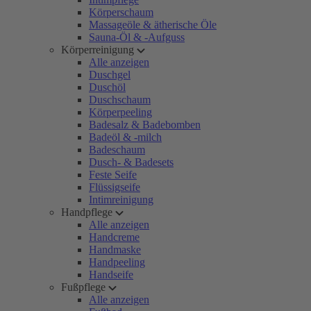
Körperschaum
Massageöle & ätherische Öle
Sauna-Öl & -Aufguss
Körperreinigung
Alle anzeigen
Duschgel
Duschöl
Duschschaum
Körperpeeling
Badesalz & Badebomben
Badeöl & -milch
Badeschaum
Dusch- & Badesets
Feste Seife
Flüssigseife
Intimreinigung
Handpflege
Alle anzeigen
Handcreme
Handmaske
Handpeeling
Handseife
Fußpflege
Alle anzeigen