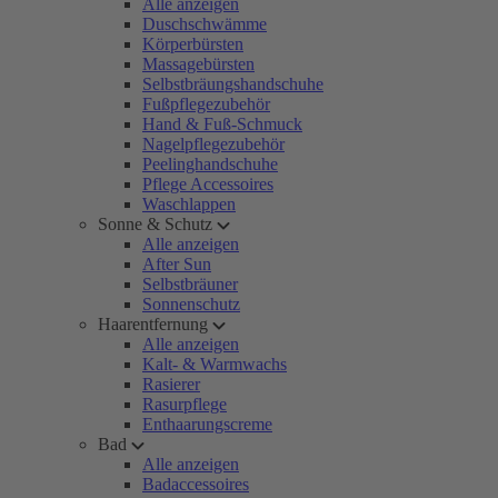
Alle anzeigen
Duschschwämme
Körperbürsten
Massagebürsten
Selbstbräungshandschuhe
Fußpflegezubehör
Hand & Fuß-Schmuck
Nagelpflegezubehör
Peelinghandschuhe
Pflege Accessoires
Waschlappen
Sonne & Schutz
Alle anzeigen
After Sun
Selbstbräuner
Sonnenschutz
Haarentfernung
Alle anzeigen
Kalt- & Warmwachs
Rasierer
Rasurpflege
Enthaarungscreme
Bad
Alle anzeigen
Badaccessoires