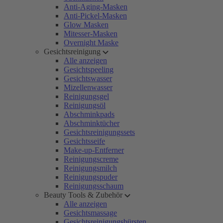
Anti-Aging-Masken
Anti-Pickel-Masken
Glow Masken
Mitesser-Masken
Overnight Maske
Gesichtsreinigung
Alle anzeigen
Gesichtspeeling
Gesichtswasser
Mizellenwasser
Reinigungsgel
Reinigungsöl
Abschminkpads
Abschminktücher
Gesichtsreinigungssets
Gesichtsseife
Make-up-Entferner
Reinigungscreme
Reinigungsmilch
Reinigungspuder
Reinigungsschaum
Beauty Tools & Zubehör
Alle anzeigen
Gesichtsmassage
Gesichtsreinigungsbürsten