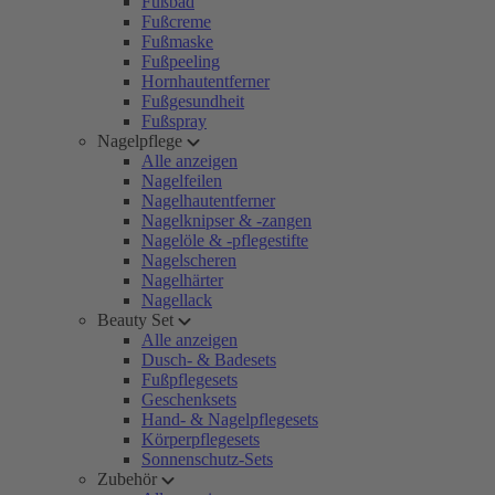
Fußbad
Fußcreme
Fußmaske
Fußpeeling
Hornhautentferner
Fußgesundheit
Fußspray
Nagelpflege
Alle anzeigen
Nagelfeilen
Nagelhautentferner
Nagelknipser & -zangen
Nagelöle & -pflegestifte
Nagelscheren
Nagelhärter
Nagellack
Beauty Set
Alle anzeigen
Dusch- & Badesets
Fußpflegesets
Geschenksets
Hand- & Nagelpflegesets
Körperpflegesets
Sonnenschutz-Sets
Zubehör