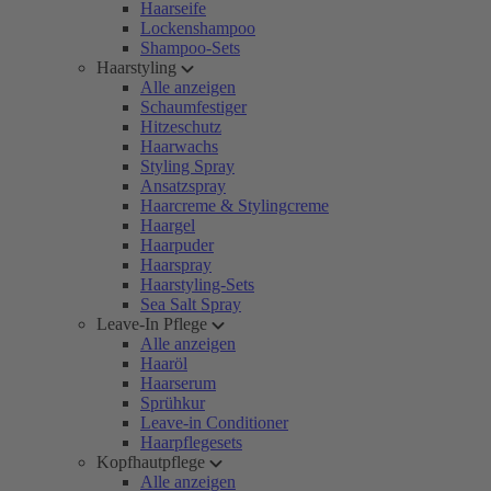
Haarseife
Lockenshampoo
Shampoo-Sets
Haarstyling
Alle anzeigen
Schaumfestiger
Hitzeschutz
Haarwachs
Styling Spray
Ansatzspray
Haarcreme & Stylingcreme
Haargel
Haarpuder
Haarspray
Haarstyling-Sets
Sea Salt Spray
Leave-In Pflege
Alle anzeigen
Haaröl
Haarserum
Sprühkur
Leave-in Conditioner
Haarpflegesets
Kopfhautpflege
Alle anzeigen