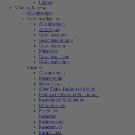
Lippen
Männerpflege
Alle anzeigen
Gesichtspflege
Alle anzeigen
Anti-Aging
Gesichtscreme
Gesichtsreinigung
Gesichtsserum
Pflegesets
Gesichtsmasken
Gesichtspeeling
Rasur
Alle anzeigen
Rasiercreme
Nassrasierer
After Shave Balsam & Lotion
Elektrische Rasierer & Trimmer
Rasierhobel & Zubehör
Herrenrasierer
Pre-Shave
Rasiergel
Rasiermesser
Rasierpinsel
Rasierschale