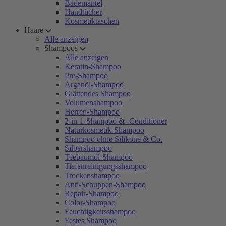
Bademäntel
Handtücher
Kosmetiktaschen
Haare
Alle anzeigen
Shampoos
Alle anzeigen
Keratin-Shampoo
Pre-Shampoo
Arganöl-Shampoo
Glättendes Shampoo
Volumenshampoo
Herren-Shampoo
2-in-1-Shampoo & -Conditioner
Naturkosmetik-Shampoo
Shampoo ohne Silikone & Co.
Silbershampoo
Teebaumöl-Shampoo
Tiefenreinigungsshampoo
Trockenshampoo
Anti-Schuppen-Shampoo
Repair-Shampoo
Color-Shampoo
Feuchtigkeitsshampoo
Festes Shampoo