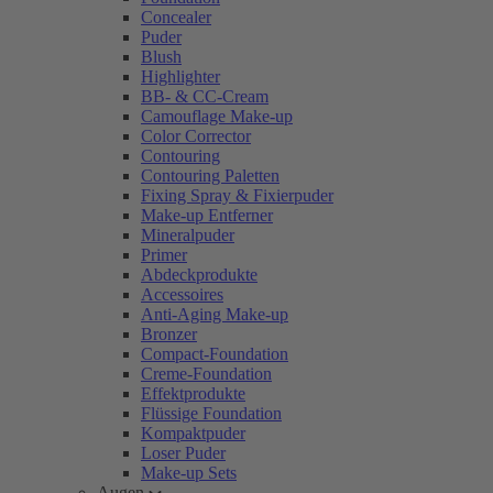
Concealer
Puder
Blush
Highlighter
BB- & CC-Cream
Camouflage Make-up
Color Corrector
Contouring
Contouring Paletten
Fixing Spray & Fixierpuder
Make-up Entferner
Mineralpuder
Primer
Abdeckprodukte
Accessoires
Anti-Aging Make-up
Bronzer
Compact-Foundation
Creme-Foundation
Effektprodukte
Flüssige Foundation
Kompaktpuder
Loser Puder
Make-up Sets
Augen