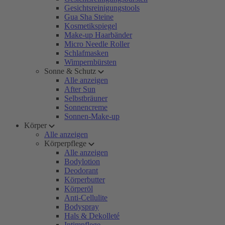
Gesichtsreinigungstools
Gua Sha Steine
Kosmetikspiegel
Make-up Haarbänder
Micro Needle Roller
Schlafmasken
Wimpernbürsten
Sonne & Schutz
Alle anzeigen
After Sun
Selbstbräuner
Sonnencreme
Sonnen-Make-up
Körper
Alle anzeigen
Körperpflege
Alle anzeigen
Bodylotion
Deodorant
Körperbutter
Körperöl
Anti-Cellulite
Bodyspray
Hals & Dekolleté
Intimpflege