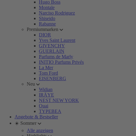
Hugo Boss
Montale
Narciso Rodriguez
Shiseido
Rabanne
Premiummarken
DIOR
Yves Saint Laurent
GIVENCHY
GUERLAIN
Parfums de Marly
INITIO Parfums Privés
La Mer
Tom Ford
EISENBERG
Neu
Widian
IRÄYE
NEST NEW YORK
Ouai
TYPEBEA
Angebote & Bestseller
☀️ Sommer
Alle anzeigen
Highlights