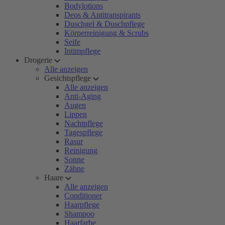
Bodylotions
Deos & Antitranspirants
Duschgel & Duschpflege
Körperreinigung & Scrubs
Seife
Intimpflege
Drogerie
Alle anzeigen
Gesichtspflege
Alle anzeigen
Anti-Aging
Augen
Lippen
Nachtpflege
Tagespflege
Rasur
Reinigung
Sonne
Zähne
Haare
Alle anzeigen
Conditioner
Haarpflege
Shampoo
Haarfarbe