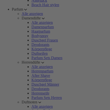
Nagellack
Beach Hair stylen
Parfum
Alle anzeigen
Damendüfte
Alle anzeigen
Damenparfum
Haarparfum
Bodyspray
Duschgel Frauen
Deodorants
Körperpflege
Duftseifen
Parfum Sets Damen
Herrendüfte
Alle anzeigen
Herrenparfum
After Shave
Körperpflege
Duschgel Männer
Deodorants
Herrenseife
Parfum Sets Herren
Duftnoten
Alle anzeigen