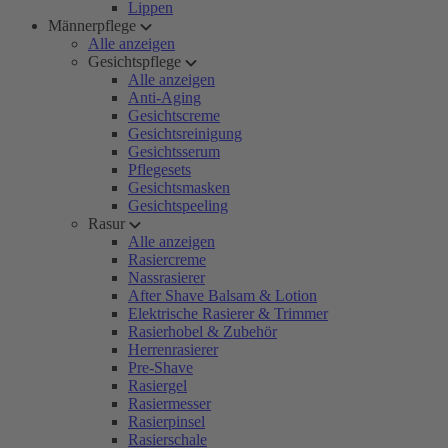
Lippen
Männerpflege
Alle anzeigen
Gesichtspflege
Alle anzeigen
Anti-Aging
Gesichtscreme
Gesichtsreinigung
Gesichtsserum
Pflegesets
Gesichtsmasken
Gesichtspeeling
Rasur
Alle anzeigen
Rasiercreme
Nassrasierer
After Shave Balsam & Lotion
Elektrische Rasierer & Trimmer
Rasierhobel & Zubehör
Herrenrasierer
Pre-Shave
Rasiergel
Rasiermesser
Rasierpinsel
Rasierschale