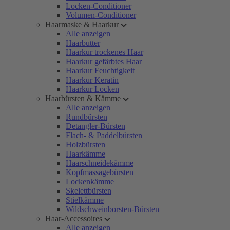
Locken-Conditioner
Volumen-Conditioner
Haarmaske & Haarkur
Alle anzeigen
Haarbutter
Haarkur trockenes Haar
Haarkur gefärbtes Haar
Haarkur Feuchtigkeit
Haarkur Keratin
Haarkur Locken
Haarbürsten & Kämme
Alle anzeigen
Rundbürsten
Detangler-Bürsten
Flach- & Paddelbürsten
Holzbürsten
Haarkämme
Haarschneidekämme
Kopfmassagebürsten
Lockenkämme
Skelettbürsten
Stielkämme
Wildschweinborsten-Bürsten
Haar-Accessoires
Alle anzeigen