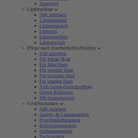
Augengel
Lippenpflege
Alle anzeigen
Lippenbalsam
Lippenmasken
Lippenöl
Lippenpeeling
Lippenserum
Pflege nach Hautbedürfnis/Hauttyp
Alle anzeigen
Für fettige Haut
Für Mischhaut
Für sensible Haut
Für trockene Haut
Für unreine Haut
Anti-Aging-Gesichtspflege
Gegen Rötungen
Mit Sonnenschutz
Gesichtsmasken
Alle anzeigen
Augen- & Lippenmasken
Feuchtigkeitsmasken
Reinigungsmasken
Schlammmasken
Tuchmasken