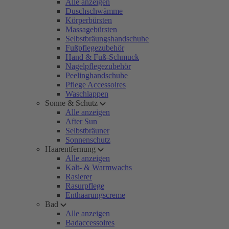
Alle anzeigen
Duschschwämme
Körperbürsten
Massagebürsten
Selbstbräungshandschuhe
Fußpflegezubehör
Hand & Fuß-Schmuck
Nagelpflegezubehör
Peelinghandschuhe
Pflege Accessoires
Waschlappen
Sonne & Schutz
Alle anzeigen
After Sun
Selbstbräuner
Sonnenschutz
Haarentfernung
Alle anzeigen
Kalt- & Warmwachs
Rasierer
Rasurpflege
Enthaarungscreme
Bad
Alle anzeigen
Badaccessoires