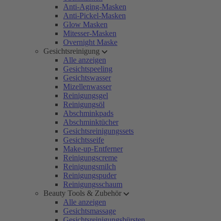
Anti-Aging-Masken
Anti-Pickel-Masken
Glow Masken
Mitesser-Masken
Overnight Maske
Gesichtsreinigung
Alle anzeigen
Gesichtspeeling
Gesichtswasser
Mizellenwasser
Reinigungsgel
Reinigungsöl
Abschminkpads
Abschminktücher
Gesichtsreinigungssets
Gesichtsseife
Make-up-Entferner
Reinigungscreme
Reinigungsmilch
Reinigungspuder
Reinigungsschaum
Beauty Tools & Zubehör
Alle anzeigen
Gesichtsmassage
Gesichtsreinigungsbürsten