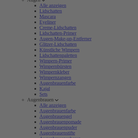
Alle anzeigen
Lidschatten
Mascara
Eyeliner
Creme-Lidschatten
Lidschatten-Primer
Augen-Make-up-Entferner
Glitzer-Lidschatten
Künstliche Wimpern
Lidschattenpaletten
Wimpern-Primer
Wimpernbürsten
Wimpernkleber
Wimpernzangen
Augenbrauenfarbe
Kajal
Sets
Augenbrauen
Alle anzeigen
Augenbrauenfarbe
Augenbrauengel
Augenbrauenpomade
Augenbrauenpuder
Augenbrauenstifte