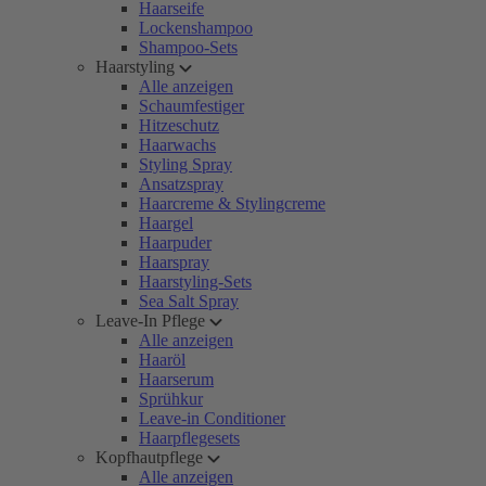
Haarseife
Lockenshampoo
Shampoo-Sets
Haarstyling
Alle anzeigen
Schaumfestiger
Hitzeschutz
Haarwachs
Styling Spray
Ansatzspray
Haarcreme & Stylingcreme
Haargel
Haarpuder
Haarspray
Haarstyling-Sets
Sea Salt Spray
Leave-In Pflege
Alle anzeigen
Haaröl
Haarserum
Sprühkur
Leave-in Conditioner
Haarpflegesets
Kopfhautpflege
Alle anzeigen