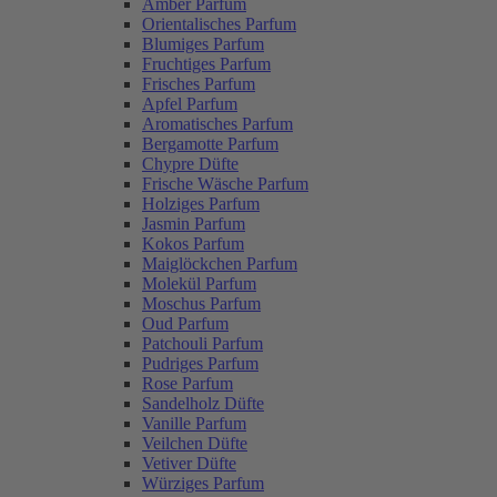
Amber Parfum
Orientalisches Parfum
Blumiges Parfum
Fruchtiges Parfum
Frisches Parfum
Apfel Parfum
Aromatisches Parfum
Bergamotte Parfum
Chypre Düfte
Frische Wäsche Parfum
Holziges Parfum
Jasmin Parfum
Kokos Parfum
Maiglöckchen Parfum
Molekül Parfum
Moschus Parfum
Oud Parfum
Patchouli Parfum
Pudriges Parfum
Rose Parfum
Sandelholz Düfte
Vanille Parfum
Veilchen Düfte
Vetiver Düfte
Würziges Parfum