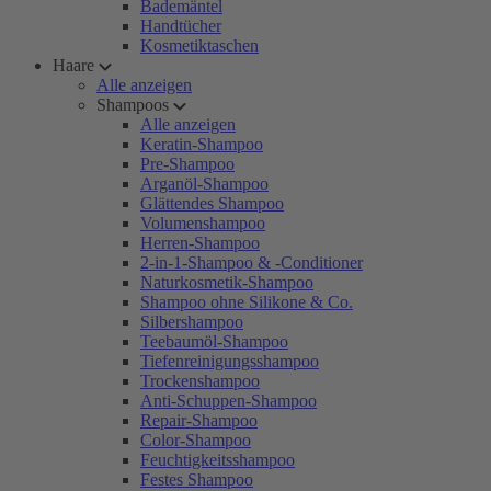
Bademäntel
Handtücher
Kosmetiktaschen
Haare
Alle anzeigen
Shampoos
Alle anzeigen
Keratin-Shampoo
Pre-Shampoo
Arganöl-Shampoo
Glättendes Shampoo
Volumenshampoo
Herren-Shampoo
2-in-1-Shampoo & -Conditioner
Naturkosmetik-Shampoo
Shampoo ohne Silikone & Co.
Silbershampoo
Teebaumöl-Shampoo
Tiefenreinigungsshampoo
Trockenshampoo
Anti-Schuppen-Shampoo
Repair-Shampoo
Color-Shampoo
Feuchtigkeitsshampoo
Festes Shampoo