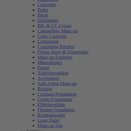
Concealer
Puder
Blush
Highlighter
BB- & CC-Cream
Camouflage Make-up
Color Corrector
Contouring
Contouring Paletten
Fixing Spray & Fixierpuder
Make-up Entferner
Mineralpuder
Primer
Abdeckprodukte
Accessoires
Anti-Aging Make-up
Bronzer
Compact-Foundation
Creme-Foundation
Effektprodukte
Flüssige Foundation
Kompaktpuder
Loser Puder
Make-up Sets
Augen