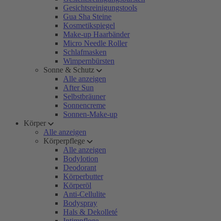
Gesichtsreinigungstools
Gua Sha Steine
Kosmetikspiegel
Make-up Haarbänder
Micro Needle Roller
Schlafmasken
Wimpernbürsten
Sonne & Schutz
Alle anzeigen
After Sun
Selbstbräuner
Sonnencreme
Sonnen-Make-up
Körper
Alle anzeigen
Körperpflege
Alle anzeigen
Bodylotion
Deodorant
Körperbutter
Körperöl
Anti-Cellulite
Bodyspray
Hals & Dekolleté
Intimpflege