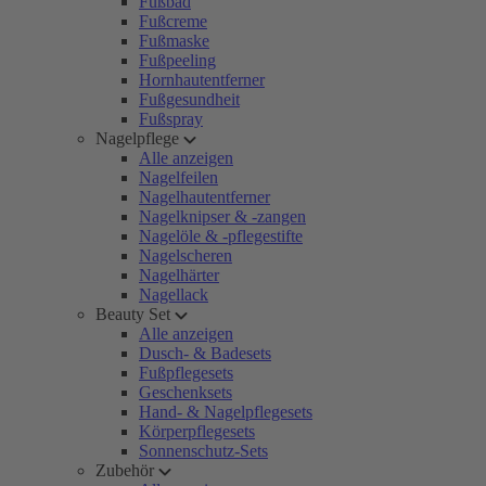
Fußbad
Fußcreme
Fußmaske
Fußpeeling
Hornhautentferner
Fußgesundheit
Fußspray
Nagelpflege
Alle anzeigen
Nagelfeilen
Nagelhautentferner
Nagelknipser & -zangen
Nagelöle & -pflegestifte
Nagelscheren
Nagelhärter
Nagellack
Beauty Set
Alle anzeigen
Dusch- & Badesets
Fußpflegesets
Geschenksets
Hand- & Nagelpflegesets
Körperpflegesets
Sonnenschutz-Sets
Zubehör