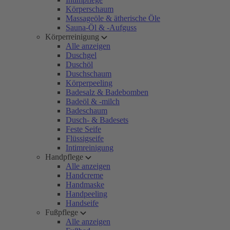
Körperschaum
Massageöle & ätherische Öle
Sauna-Öl & -Aufguss
Körperreinigung
Alle anzeigen
Duschgel
Duschöl
Duschschaum
Körperpeeling
Badesalz & Badebomben
Badeöl & -milch
Badeschaum
Dusch- & Badesets
Feste Seife
Flüssigseife
Intimreinigung
Handpflege
Alle anzeigen
Handcreme
Handmaske
Handpeeling
Handseife
Fußpflege
Alle anzeigen