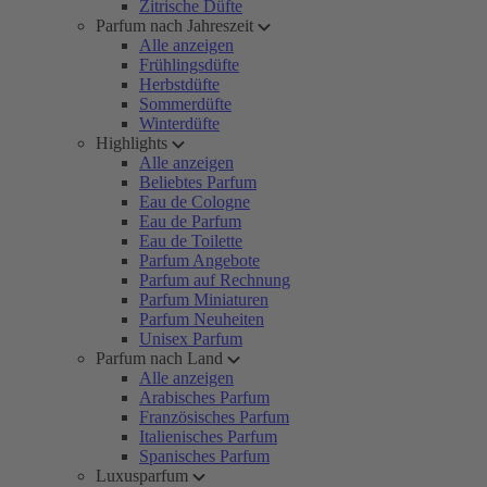
Zitrische Düfte
Parfum nach Jahreszeit
Alle anzeigen
Frühlingsdüfte
Herbstdüfte
Sommerdüfte
Winterdüfte
Highlights
Alle anzeigen
Beliebtes Parfum
Eau de Cologne
Eau de Parfum
Eau de Toilette
Parfum Angebote
Parfum auf Rechnung
Parfum Miniaturen
Parfum Neuheiten
Unisex Parfum
Parfum nach Land
Alle anzeigen
Arabisches Parfum
Französisches Parfum
Italienisches Parfum
Spanisches Parfum
Luxusparfum