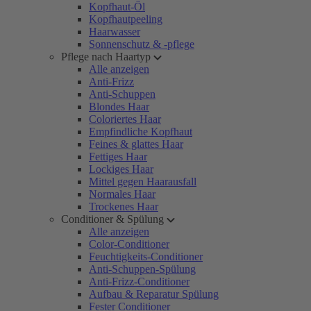
Kopfhaut-Öl
Kopfhautpeeling
Haarwasser
Sonnenschutz & -pflege
Pflege nach Haartyp
Alle anzeigen
Anti-Frizz
Anti-Schuppen
Blondes Haar
Coloriertes Haar
Empfindliche Kopfhaut
Feines & glattes Haar
Fettiges Haar
Lockiges Haar
Mittel gegen Haarausfall
Normales Haar
Trockenes Haar
Conditioner & Spülung
Alle anzeigen
Color-Conditioner
Feuchtigkeits-Conditioner
Anti-Schuppen-Spülung
Anti-Frizz-Conditioner
Aufbau & Reparatur Spülung
Fester Conditioner