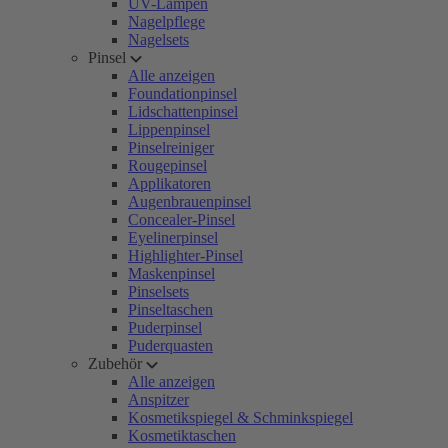
UV-Lampen
Nagelpflege
Nagelsets
Pinsel
Alle anzeigen
Foundationpinsel
Lidschattenpinsel
Lippenpinsel
Pinselreiniger
Rougepinsel
Applikatoren
Augenbrauenpinsel
Concealer-Pinsel
Eyelinerpinsel
Highlighter-Pinsel
Maskenpinsel
Pinselsets
Pinseltaschen
Puderpinsel
Puderquasten
Zubehör
Alle anzeigen
Anspitzer
Kosmetikspiegel & Schminkspiegel
Kosmetiktaschen