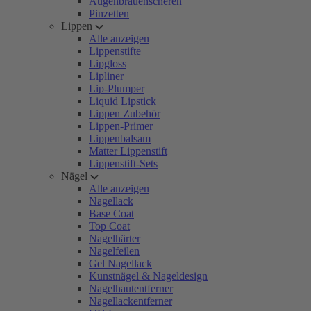
Augenbrauenscheren
Pinzetten
Lippen
Alle anzeigen
Lippenstifte
Lipgloss
Lipliner
Lip-Plumper
Liquid Lipstick
Lippen Zubehör
Lippen-Primer
Lippenbalsam
Matter Lippenstift
Lippenstift-Sets
Nägel
Alle anzeigen
Nagellack
Base Coat
Top Coat
Nagelhärter
Nagelfeilen
Gel Nagellack
Kunstnägel & Nageldesign
Nagelhautentferner
Nagellackentferner