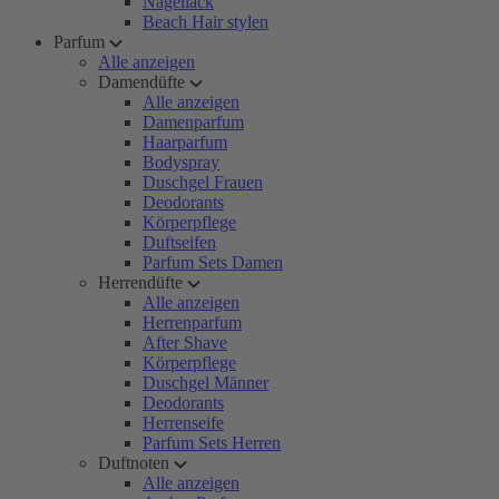
Nagellack
Beach Hair stylen
Parfum
Alle anzeigen
Damendüfte
Alle anzeigen
Damenparfum
Haarparfum
Bodyspray
Duschgel Frauen
Deodorants
Körperpflege
Duftseifen
Parfum Sets Damen
Herrendüfte
Alle anzeigen
Herrenparfum
After Shave
Körperpflege
Duschgel Männer
Deodorants
Herrenseife
Parfum Sets Herren
Duftnoten
Alle anzeigen