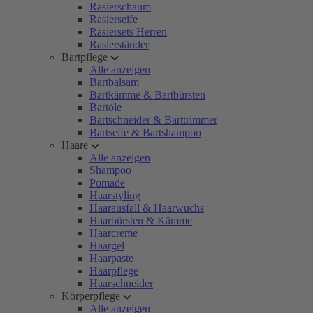
Rasierschaum
Rasierseife
Rasiersets Herren
Rasierständer
Bartpflege
Alle anzeigen
Bartbalsam
Bartkämme & Bartbürsten
Bartöle
Bartschneider & Barttrimmer
Bartseife & Bartshampoo
Haare
Alle anzeigen
Shampoo
Pomade
Haarstyling
Haarausfall & Haarwuchs
Haarbürsten & Kämme
Haarcreme
Haargel
Haarpaste
Haarpflege
Haarschneider
Körperpflege
Alle anzeigen