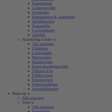
Haargummis
Lockenwickler
Scrunchies
Haarspangen & -klammern
Sprühflaschen
Haarnadeln
Lockenbänder
Zubehör
Haarstyling-Geräte
Alle anzeigen
Glätteisen
Lockenstäbe
Heizwickler
Haartrockner
Haarschneidemaschine
Diffusor-Fön
Effilierschere
Friseurschere
Friseurumhänge
Warmluftbürsten
Make-up
Alle anzeigen
Teint
Alle anzeigen
Foundation