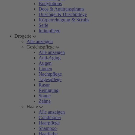
Bodylotions
Deos & Antitranspirants
Duschgel & Duschpflege
Körperreinigung & Scrubs
Seife
Intimpflege
Drogerie
Alle anzeigen
Gesichtspflege
Alle anzeigen
Anti-Aging
Augen
Lippen
Nachtpflege
Tagespflege
Rasur
Reinigung
Sonne
Zähne
Haare
Alle anzeigen
Conditioner
Haarpflege
Shampoo
Haarfarbe