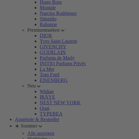
Hugo Boss
Montale
Narciso Rodriguez
Shiseido
Rabanne
Premiummarken
DIOR
Yves Saint Laurent
GIVENCHY
GUERLAIN
Parfums de Marly
INITIO Parfums Privés
La Mer
Tom Ford
EISENBERG
Neu
Widian
IRÄYE
NEST NEW YORK
Ouai
TYPEBEA
Angebote & Bestseller
☀️ Sommer
Alle anzeigen
Highlights