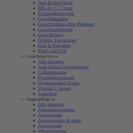
Anti-Pickel-Pflege
BB- & CC-Cream
Feuchtigkeitscreme
Gesichtsmasken
Gesichtspflege ohne Parabene
Gesichtspflegesets
Gesichtsspray
Getönte Tagescreme
Hals & Dekolleté
Pflege mit Q10
Gesichtsserum
Alle anzeigen
Anti-Aging-Gesichtsserum
Collagenserum
Feuchtigkeitsserum
Hyaluronsäure-Serum
Vitamin C Serum
Ampullen
Augenpflege
Alle anzeigen
Augenbrauenserum
Augencreme
Augenmasken & -pads
Augenserum
Wimpernserum