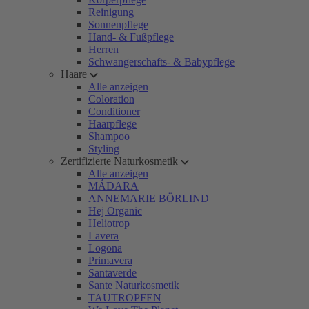
Reinigung
Sonnenpflege
Hand- & Fußpflege
Herren
Schwangerschafts- & Babypflege
Haare
Alle anzeigen
Coloration
Conditioner
Haarpflege
Shampoo
Styling
Zertifizierte Naturkosmetik
Alle anzeigen
MÁDARA
ANNEMARIE BÖRLIND
Hej Organic
Heliotrop
Lavera
Logona
Primavera
Santaverde
Sante Naturkosmetik
TAUTROPFEN