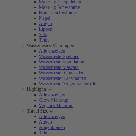
Make-up Leerpaletten
Make-up Schwämme
Konjac-Schwämme
Nägel
Augen
Lippen
Sets
Teint
Wasserfestes Make-up
Alle anzeigen
Wasserfeste Eyeliner
Wasserfeste Foundation
Wasserfeste Mascara
Wasserfester Concealer
Wasserfester Lidschatten
Wasserfeste Augenbrauenstifte
Highlights
Alle anzeigen
Glow Make-up
Veganes Make-up
Travel Size
Alle anzeigen
Augen
Augenbrauen
Teint