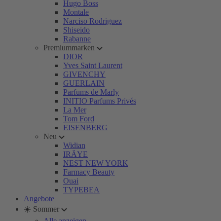
Hugo Boss
Montale
Narciso Rodriguez
Shiseido
Rabanne
Premiummarken
DIOR
Yves Saint Laurent
GIVENCHY
GUERLAIN
Parfums de Marly
INITIO Parfums Privés
La Mer
Tom Ford
EISENBERG
Neu
Widian
IRÄYE
NEST NEW YORK
Farmacy Beauty
Ouai
TYPEBEA
Angebote
☀️ Sommer
Alle anzeigen