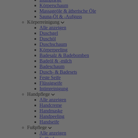
Körperschaum
Massageöle & ätherische Öle
Sauna-Öl & -Aufguss
Körperreinigung
Alle anzeigen
Duschgel
Duschöl
Duschschaum
Körperpeeling
Badesalz & Badebomben
Badeöl & -milch
Badeschaum
Dusch- & Badesets
Feste Seife
Flüssigseife
Intimreinigung
Handpflege
Alle anzeigen
Handcreme
Handmaske
Handpeeling
Handseife
Fußpflege
Alle anzeigen