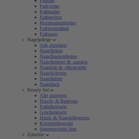
Fußbad
Fußcreme
Fußmaske
Fußpeeling
Hornhautentferner
Fußgesundheit
Fußspray
Nagelpflege
Alle anzeigen
Nagelfeilen
Nagelhautentferner
Nagelknipser & -zangen
Nagelöle & -pflegestifte
Nagelscheren
Nagelhärter
Nagellack
Beauty Set
Alle anzeigen
Dusch- & Badesets
Fußpflegesets
Geschenksets
Hand- & Nagelpflegesets
Körperpflegesets
Sonnenschutz-Sets
Zubehör