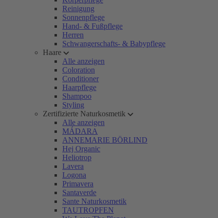
Reinigung
Sonnenpflege
Hand- & Fußpflege
Herren
Schwangerschafts- & Babypflege
Haare
Alle anzeigen
Coloration
Conditioner
Haarpflege
Shampoo
Styling
Zertifizierte Naturkosmetik
Alle anzeigen
MÁDARA
ANNEMARIE BÖRLIND
Hej Organic
Heliotrop
Lavera
Logona
Primavera
Santaverde
Sante Naturkosmetik
TAUTROPFEN