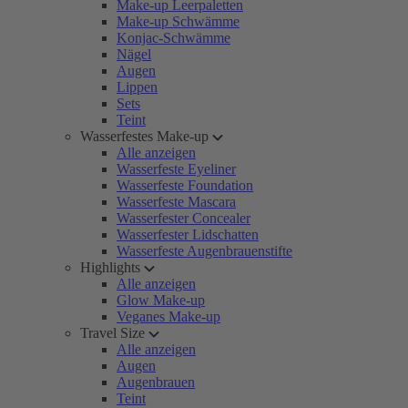
Make-up Leerpaletten
Make-up Schwämme
Konjac-Schwämme
Nägel
Augen
Lippen
Sets
Teint
Wasserfestes Make-up
Alle anzeigen
Wasserfeste Eyeliner
Wasserfeste Foundation
Wasserfeste Mascara
Wasserfester Concealer
Wasserfester Lidschatten
Wasserfeste Augenbrauenstifte
Highlights
Alle anzeigen
Glow Make-up
Veganes Make-up
Travel Size
Alle anzeigen
Augen
Augenbrauen
Teint