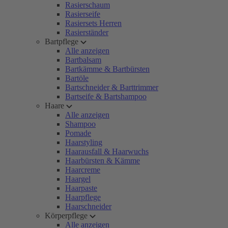
Rasierschaum
Rasierseife
Rasiersets Herren
Rasierständer
Bartpflege
Alle anzeigen
Bartbalsam
Bartkämme & Bartbürsten
Bartöle
Bartschneider & Barttrimmer
Bartseife & Bartshampoo
Haare
Alle anzeigen
Shampoo
Pomade
Haarstyling
Haarausfall & Haarwuchs
Haarbürsten & Kämme
Haarcreme
Haargel
Haarpaste
Haarpflege
Haarschneider
Körperpflege
Alle anzeigen