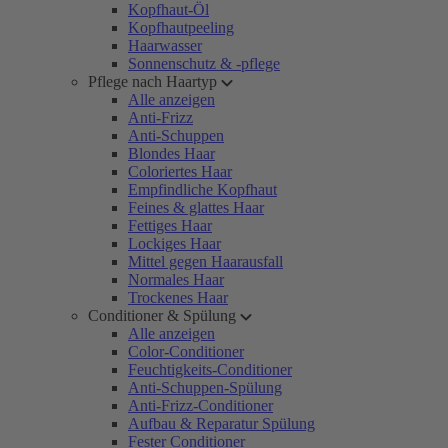
Kopfhaut-Öl
Kopfhautpeeling
Haarwasser
Sonnenschutz & -pflege
Pflege nach Haartyp
Alle anzeigen
Anti-Frizz
Anti-Schuppen
Blondes Haar
Coloriertes Haar
Empfindliche Kopfhaut
Feines & glattes Haar
Fettiges Haar
Lockiges Haar
Mittel gegen Haarausfall
Normales Haar
Trockenes Haar
Conditioner & Spülung
Alle anzeigen
Color-Conditioner
Feuchtigkeits-Conditioner
Anti-Schuppen-Spülung
Anti-Frizz-Conditioner
Aufbau & Reparatur Spülung
Fester Conditioner