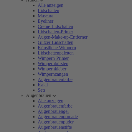
Alle anzeigen
Lidschatten
Mascara
Eyeliner
Creme-Lidschatten
Lidschatten-Primer
Augen-Make-up-Entferner
Glitzer-Lidschatten
Künstliche Wimpern
Lidschattenpaletten
Wimpern-Primer
Wimpernbürsten
Wimpernkleber
Wimpernzangen
Augenbrauenfarbe
Kajal
Sets
Augenbrauen
Alle anzeigen
Augenbrauenfarbe
Augenbrauengel
Augenbrauenpomade
Augenbrauenpuder
Augenbrauenstifte