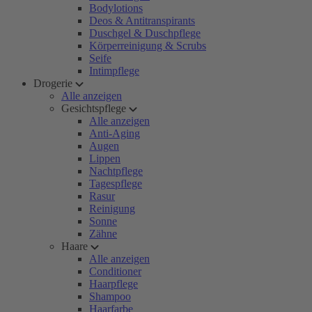
Bodylotions
Deos & Antitranspirants
Duschgel & Duschpflege
Körperreinigung & Scrubs
Seife
Intimpflege
Drogerie
Alle anzeigen
Gesichtspflege
Alle anzeigen
Anti-Aging
Augen
Lippen
Nachtpflege
Tagespflege
Rasur
Reinigung
Sonne
Zähne
Haare
Alle anzeigen
Conditioner
Haarpflege
Shampoo
Haarfarbe