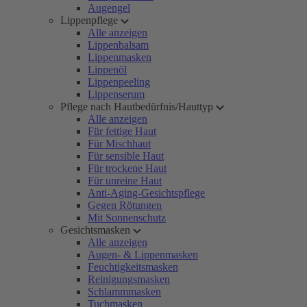
Augengel
Lippenpflege
Alle anzeigen
Lippenbalsam
Lippenmasken
Lippenöl
Lippenpeeling
Lippenserum
Pflege nach Hautbedürfnis/Hauttyp
Alle anzeigen
Für fettige Haut
Für Mischhaut
Für sensible Haut
Für trockene Haut
Für unreine Haut
Anti-Aging-Gesichtspflege
Gegen Rötungen
Mit Sonnenschutz
Gesichtsmasken
Alle anzeigen
Augen- & Lippenmasken
Feuchtigkeitsmasken
Reinigungsmasken
Schlammmasken
Tuchmasken