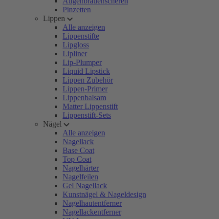
Augenbrauenscheren
Pinzetten
Lippen
Alle anzeigen
Lippenstifte
Lipgloss
Lipliner
Lip-Plumper
Liquid Lipstick
Lippen Zubehör
Lippen-Primer
Lippenbalsam
Matter Lippenstift
Lippenstift-Sets
Nägel
Alle anzeigen
Nagellack
Base Coat
Top Coat
Nagelhärter
Nagelfeilen
Gel Nagellack
Kunstnägel & Nageldesign
Nagelhautentferner
Nagellackentferner