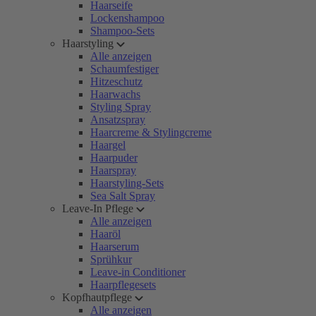
Haarseife
Lockenshampoo
Shampoo-Sets
Haarstyling
Alle anzeigen
Schaumfestiger
Hitzeschutz
Haarwachs
Styling Spray
Ansatzspray
Haarcreme & Stylingcreme
Haargel
Haarpuder
Haarspray
Haarstyling-Sets
Sea Salt Spray
Leave-In Pflege
Alle anzeigen
Haaröl
Haarserum
Sprühkur
Leave-in Conditioner
Haarpflegesets
Kopfhautpflege
Alle anzeigen