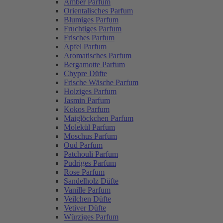
Amber Parfum
Orientalisches Parfum
Blumiges Parfum
Fruchtiges Parfum
Frisches Parfum
Apfel Parfum
Aromatisches Parfum
Bergamotte Parfum
Chypre Düfte
Frische Wäsche Parfum
Holziges Parfum
Jasmin Parfum
Kokos Parfum
Maiglöckchen Parfum
Molekül Parfum
Moschus Parfum
Oud Parfum
Patchouli Parfum
Pudriges Parfum
Rose Parfum
Sandelholz Düfte
Vanille Parfum
Veilchen Düfte
Vetiver Düfte
Würziges Parfum