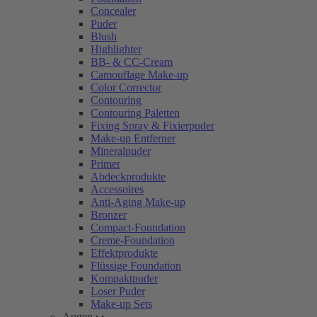
Concealer
Puder
Blush
Highlighter
BB- & CC-Cream
Camouflage Make-up
Color Corrector
Contouring
Contouring Paletten
Fixing Spray & Fixierpuder
Make-up Entferner
Mineralpuder
Primer
Abdeckprodukte
Accessoires
Anti-Aging Make-up
Bronzer
Compact-Foundation
Creme-Foundation
Effektprodukte
Flüssige Foundation
Kompaktpuder
Loser Puder
Make-up Sets
Augen