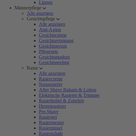
Lippen
Männerpflege
Alle anzeigen
Gesichtspflege
Alle anzeigen
Anti-Aging
Gesichtscreme
Gesichtsreinigung
Gesichtsserum
Pflegesets
Gesichtsmasken
Gesichtspeeling
Rasur
Alle anzeigen
Rasiercreme
Nassrasierer
After Shave Balsam & Lotion
Elektrische Rasierer & Trimmer
Rasierhobel & Zubehör
Herrenrasierer
Pre-Shave
Rasiergel
Rasiermesser
Rasierpinsel
Rasierschale