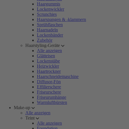
Haargummis
Lockenwickler
Scrunchies
Haarspangen & -klammern
Sprühflaschen
Haarnadeln
Lockenbänder
Zubehör
Haarstyling-Geräte
Alle anzeigen
Glätteisen
Lockenstäbe
Heizwickler
Haartrockner
Haarschneidemaschine
Diffusor-Fön
Effilierschere
Friseurschere
Friseurumhänge
Warmluftbürsten
Make-up
Alle anzeigen
Teint
Alle anzeigen
Foundation