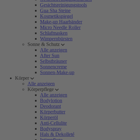
Gesichtsreinigungstools
Gua Sha Steine
Kosmetikspiegel
Make-up Haarbänder
Micro Needle Roller
Schlafmasken
Wimpernbürsten
Sonne & Schutz
Alle anzeigen
After Sun
Selbstbräuner
Sonnencreme
Sonnen-Make-up
Körper
Alle anzeigen
Körperpflege
Alle anzeigen
Bodylotion
Deodorant
Körperbutter
Körperöl
Anti-Cellulite
Bodyspray
Hals & Dekolleté
Intimpflege