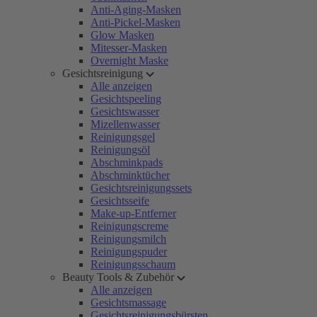
Anti-Aging-Masken
Anti-Pickel-Masken
Glow Masken
Mitesser-Masken
Overnight Maske
Gesichtsreinigung
Alle anzeigen
Gesichtspeeling
Gesichtswasser
Mizellenwasser
Reinigungsgel
Reinigungsöl
Abschminkpads
Abschminktücher
Gesichtsreinigungssets
Gesichtsseife
Make-up-Entferner
Reinigungscreme
Reinigungsmilch
Reinigungspuder
Reinigungsschaum
Beauty Tools & Zubehör
Alle anzeigen
Gesichtsmassage
Gesichtsreinigungsbürsten