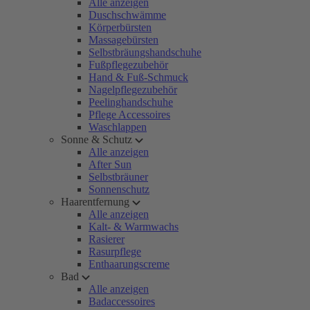
Alle anzeigen
Duschschwämme
Körperbürsten
Massagebürsten
Selbstbräungshandschuhe
Fußpflegezubehör
Hand & Fuß-Schmuck
Nagelpflegezubehör
Peelinghandschuhe
Pflege Accessoires
Waschlappen
Sonne & Schutz
Alle anzeigen
After Sun
Selbstbräuner
Sonnenschutz
Haarentfernung
Alle anzeigen
Kalt- & Warmwachs
Rasierer
Rasurpflege
Enthaarungscreme
Bad
Alle anzeigen
Badaccessoires