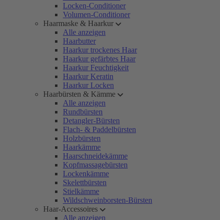
Locken-Conditioner
Volumen-Conditioner
Haarmaske & Haarkur
Alle anzeigen
Haarbutter
Haarkur trockenes Haar
Haarkur gefärbtes Haar
Haarkur Feuchtigkeit
Haarkur Keratin
Haarkur Locken
Haarbürsten & Kämme
Alle anzeigen
Rundbürsten
Detangler-Bürsten
Flach- & Paddelbürsten
Holzbürsten
Haarkämme
Haarschneidekämme
Kopfmassagebürsten
Lockenkämme
Skelettbürsten
Stielkämme
Wildschweinborsten-Bürsten
Haar-Accessoires
Alle anzeigen