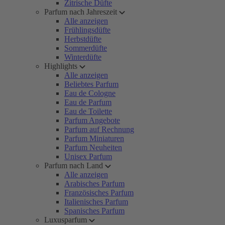
Zitrische Düfte
Parfum nach Jahreszeit
Alle anzeigen
Frühlingsdüfte
Herbstdüfte
Sommerdüfte
Winterdüfte
Highlights
Alle anzeigen
Beliebtes Parfum
Eau de Cologne
Eau de Parfum
Eau de Toilette
Parfum Angebote
Parfum auf Rechnung
Parfum Miniaturen
Parfum Neuheiten
Unisex Parfum
Parfum nach Land
Alle anzeigen
Arabisches Parfum
Französisches Parfum
Italienisches Parfum
Spanisches Parfum
Luxusparfum