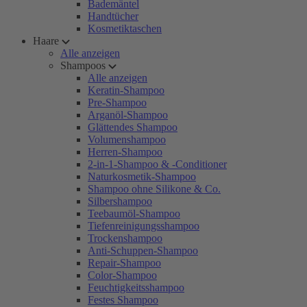
Bademäntel
Handtücher
Kosmetiktaschen
Haare
Alle anzeigen
Shampoos
Alle anzeigen
Keratin-Shampoo
Pre-Shampoo
Arganöl-Shampoo
Glättendes Shampoo
Volumenshampoo
Herren-Shampoo
2-in-1-Shampoo & -Conditioner
Naturkosmetik-Shampoo
Shampoo ohne Silikone & Co.
Silbershampoo
Teebaumöl-Shampoo
Tiefenreinigungsshampoo
Trockenshampoo
Anti-Schuppen-Shampoo
Repair-Shampoo
Color-Shampoo
Feuchtigkeitsshampoo
Festes Shampoo