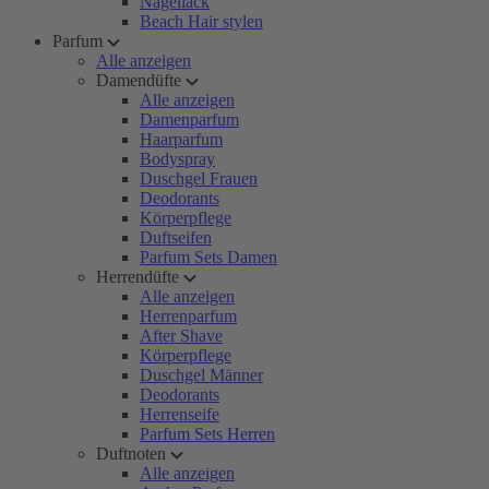
Nagellack
Beach Hair stylen
Parfum
Alle anzeigen
Damendüfte
Alle anzeigen
Damenparfum
Haarparfum
Bodyspray
Duschgel Frauen
Deodorants
Körperpflege
Duftseifen
Parfum Sets Damen
Herrendüfte
Alle anzeigen
Herrenparfum
After Shave
Körperpflege
Duschgel Männer
Deodorants
Herrenseife
Parfum Sets Herren
Duftnoten
Alle anzeigen