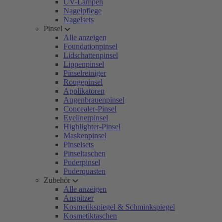
UV-Lampen
Nagelpflege
Nagelsets
Pinsel
Alle anzeigen
Foundationpinsel
Lidschattenpinsel
Lippenpinsel
Pinselreiniger
Rougepinsel
Applikatoren
Augenbrauenpinsel
Concealer-Pinsel
Eyelinerpinsel
Highlighter-Pinsel
Maskenpinsel
Pinselsets
Pinseltaschen
Puderpinsel
Puderquasten
Zubehör
Alle anzeigen
Anspitzer
Kosmetikspiegel & Schminkspiegel
Kosmetiktaschen