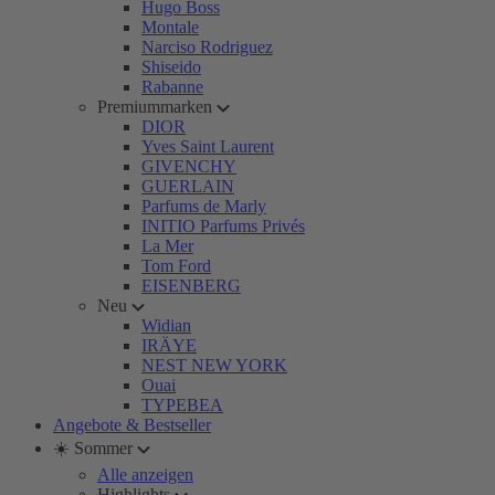
Hugo Boss
Montale
Narciso Rodriguez
Shiseido
Rabanne
Premiummarken
DIOR
Yves Saint Laurent
GIVENCHY
GUERLAIN
Parfums de Marly
INITIO Parfums Privés
La Mer
Tom Ford
EISENBERG
Neu
Widian
IRÄYE
NEST NEW YORK
Ouai
TYPEBEA
Angebote & Bestseller
☀️ Sommer
Alle anzeigen
Highlights