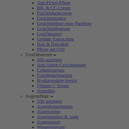
Anti-Pickel-Pflege
BB- & CC-Cream
Feuchtigkeitscreme
Gesichtsmasken
Gesichtspflege ohne Parabene
Gesichtspflegesets
Gesichtsspray
Getönte Tagescreme
Hals & Dekolleté
Pflege mit Q10
Gesichtsserum
Alle anzeigen
Anti-Aging-Gesichtsserum
Collagenserum
Feuchtigkeitsserum
Hyaluronsäure-Serum
Vitamin C Serum
Ampullen
Augenpflege
Alle anzeigen
Augenbrauenserum
Augencreme
Augenmasken & -pads
Augenserum
Wimpernserum