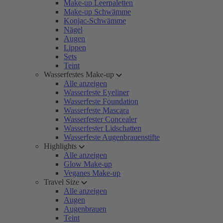
Make-up Leerpaletten
Make-up Schwämme
Konjac-Schwämme
Nägel
Augen
Lippen
Sets
Teint
Wasserfestes Make-up
Alle anzeigen
Wasserfeste Eyeliner
Wasserfeste Foundation
Wasserfeste Mascara
Wasserfester Concealer
Wasserfester Lidschatten
Wasserfeste Augenbrauenstifte
Highlights
Alle anzeigen
Glow Make-up
Veganes Make-up
Travel Size
Alle anzeigen
Augen
Augenbrauen
Teint