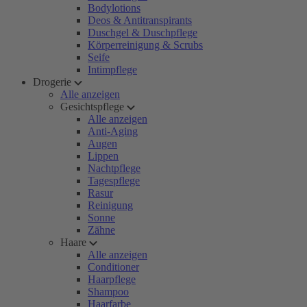
Bodylotions
Deos & Antitranspirants
Duschgel & Duschpflege
Körperreinigung & Scrubs
Seife
Intimpflege
Drogerie
Alle anzeigen
Gesichtspflege
Alle anzeigen
Anti-Aging
Augen
Lippen
Nachtpflege
Tagespflege
Rasur
Reinigung
Sonne
Zähne
Haare
Alle anzeigen
Conditioner
Haarpflege
Shampoo
Haarfarbe