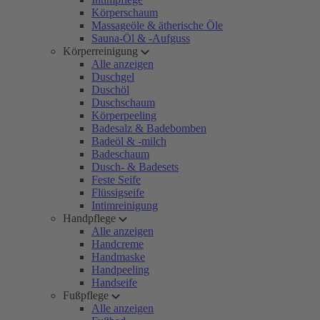
Körperschaum
Massageöle & ätherische Öle
Sauna-Öl & -Aufguss
Körperreinigung
Alle anzeigen
Duschgel
Duschöl
Duschschaum
Körperpeeling
Badesalz & Badebomben
Badeöl & -milch
Badeschaum
Dusch- & Badesets
Feste Seife
Flüssigseife
Intimreinigung
Handpflege
Alle anzeigen
Handcreme
Handmaske
Handpeeling
Handseife
Fußpflege
Alle anzeigen