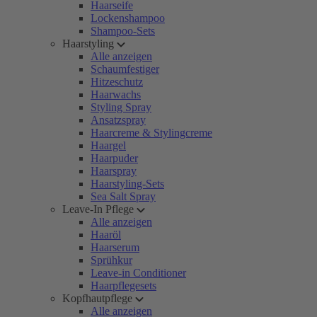
Haarseife
Lockenshampoo
Shampoo-Sets
Haarstyling
Alle anzeigen
Schaumfestiger
Hitzeschutz
Haarwachs
Styling Spray
Ansatzspray
Haarcreme & Stylingcreme
Haargel
Haarpuder
Haarspray
Haarstyling-Sets
Sea Salt Spray
Leave-In Pflege
Alle anzeigen
Haaröl
Haarserum
Sprühkur
Leave-in Conditioner
Haarpflegesets
Kopfhautpflege
Alle anzeigen