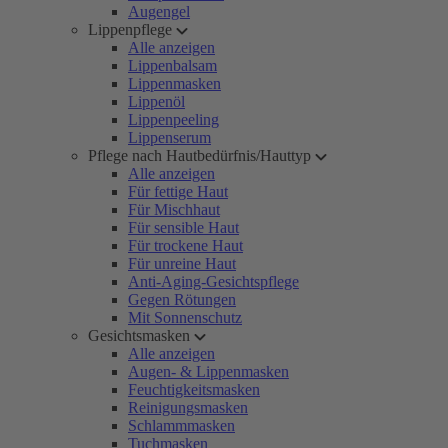
Augengel
Lippenpflege
Alle anzeigen
Lippenbalsam
Lippenmasken
Lippenöl
Lippenpeeling
Lippenserum
Pflege nach Hautbedürfnis/Hauttyp
Alle anzeigen
Für fettige Haut
Für Mischhaut
Für sensible Haut
Für trockene Haut
Für unreine Haut
Anti-Aging-Gesichtspflege
Gegen Rötungen
Mit Sonnenschutz
Gesichtsmasken
Alle anzeigen
Augen- & Lippenmasken
Feuchtigkeitsmasken
Reinigungsmasken
Schlammmasken
Tuchmasken