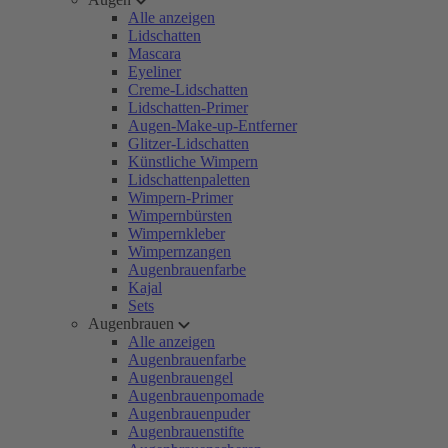
Alle anzeigen
Lidschatten
Mascara
Eyeliner
Creme-Lidschatten
Lidschatten-Primer
Augen-Make-up-Entferner
Glitzer-Lidschatten
Künstliche Wimpern
Lidschattenpaletten
Wimpern-Primer
Wimpernbürsten
Wimpernkleber
Wimpernzangen
Augenbrauenfarbe
Kajal
Sets
Augenbrauen
Alle anzeigen
Augenbrauenfarbe
Augenbrauengel
Augenbrauenpomade
Augenbrauenpuder
Augenbrauenstifte