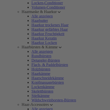
Locken-Conditioner
Volumen-Conditioner
Haarmaske & Haarkur
Alle anzeigen
Haarbutter
Haarkur trockenes Haar
Haarkur gefärbtes Haar
Haarkur Feuchtigkeit
Haarkur Keratin
Haarkur Locken
Haarbürsten & Kämme
Alle anzeigen
Rundbürsten
Detangler-Bürsten
Flach- & Paddelbürsten
Holzbürsten
Haarkämme
Haarschneidekämme
Kopfmassagebürsten
Lockenkämme
Skelettbürsten
Stielkämme
Wildschweinborsten-Bürsten
Haar-Accessoires
Alle anzeigen