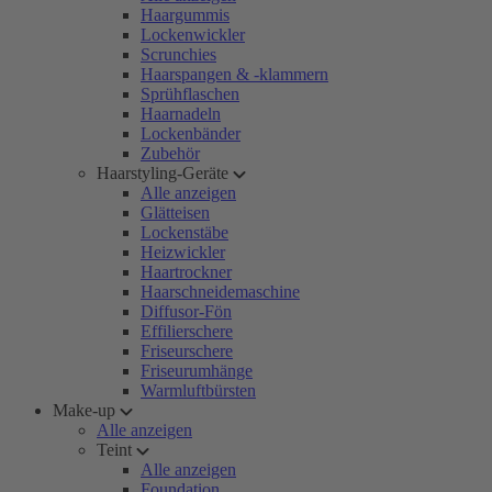
Haargummis
Lockenwickler
Scrunchies
Haarspangen & -klammern
Sprühflaschen
Haarnadeln
Lockenbänder
Zubehör
Haarstyling-Geräte
Alle anzeigen
Glätteisen
Lockenstäbe
Heizwickler
Haartrockner
Haarschneidemaschine
Diffusor-Fön
Effilierschere
Friseurschere
Friseurumhänge
Warmluftbürsten
Make-up
Alle anzeigen
Teint
Alle anzeigen
Foundation