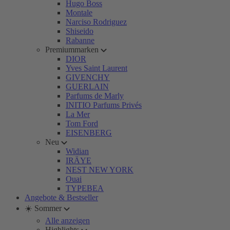
Hugo Boss
Montale
Narciso Rodriguez
Shiseido
Rabanne
Premiummarken
DIOR
Yves Saint Laurent
GIVENCHY
GUERLAIN
Parfums de Marly
INITIO Parfums Privés
La Mer
Tom Ford
EISENBERG
Neu
Widian
IRÄYE
NEST NEW YORK
Ouai
TYPEBEA
Angebote & Bestseller
☀️ Sommer
Alle anzeigen
Highlights