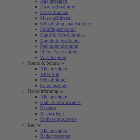
Alle anzeigen
Duschschwämme
Körperbürsten
Massagebürsten
Selbstbräungshandschuhe
Fußpflegezubehör
Hand & Fuß-Schmuck
Nagelpflegezubehör
Peelinghandschuhe
Pflege Accessoires
Waschlappen
Sonne & Schutz
Alle anzeigen
After Sun
Selbstbräuner
Sonnenschutz
Haarentfernung
Alle anzeigen
Kalt- & Warmwachs
Rasierer
Rasurpflege
Enthaarungscreme
Bad
Alle anzeigen
Badaccessoires