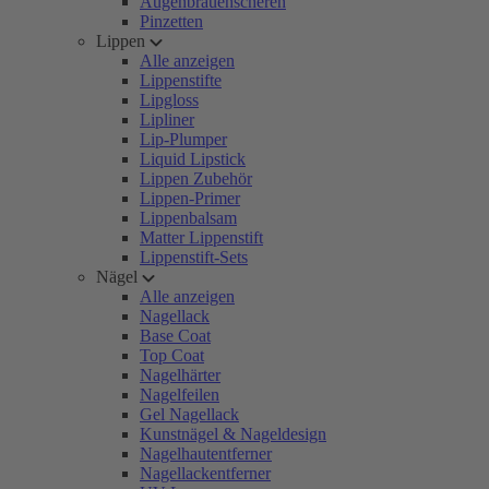
Augenbrauenscheren
Pinzetten
Lippen
Alle anzeigen
Lippenstifte
Lipgloss
Lipliner
Lip-Plumper
Liquid Lipstick
Lippen Zubehör
Lippen-Primer
Lippenbalsam
Matter Lippenstift
Lippenstift-Sets
Nägel
Alle anzeigen
Nagellack
Base Coat
Top Coat
Nagelhärter
Nagelfeilen
Gel Nagellack
Kunstnägel & Nageldesign
Nagelhautentferner
Nagellackentferner