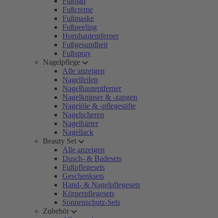
Fußbad
Fußcreme
Fußmaske
Fußpeeling
Hornhautentferner
Fußgesundheit
Fußspray
Nagelpflege
Alle anzeigen
Nagelfeilen
Nagelhautentferner
Nagelknipser & -zangen
Nagelöle & -pflegestifte
Nagelscheren
Nagelhärter
Nagellack
Beauty Set
Alle anzeigen
Dusch- & Badesets
Fußpflegesets
Geschenksets
Hand- & Nagelpflegesets
Körperpflegesets
Sonnenschutz-Sets
Zubehör