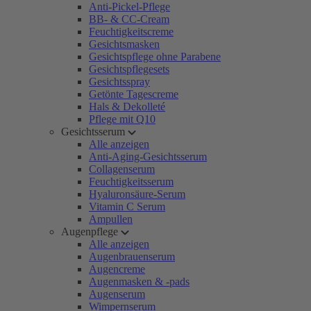
Anti-Pickel-Pflege
BB- & CC-Cream
Feuchtigkeitscreme
Gesichtsmasken
Gesichtspflege ohne Parabene
Gesichtspflegesets
Gesichtsspray
Getönte Tagescreme
Hals & Dekolleté
Pflege mit Q10
Gesichtsserum
Alle anzeigen
Anti-Aging-Gesichtsserum
Collagenserum
Feuchtigkeitsserum
Hyaluronsäure-Serum
Vitamin C Serum
Ampullen
Augenpflege
Alle anzeigen
Augenbrauenserum
Augencreme
Augenmasken & -pads
Augenserum
Wimpernserum