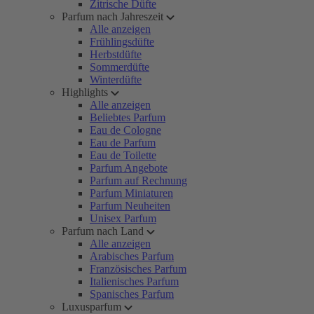
Zitrische Düfte
Parfum nach Jahreszeit
Alle anzeigen
Frühlingsdüfte
Herbstdüfte
Sommerdüfte
Winterdüfte
Highlights
Alle anzeigen
Beliebtes Parfum
Eau de Cologne
Eau de Parfum
Eau de Toilette
Parfum Angebote
Parfum auf Rechnung
Parfum Miniaturen
Parfum Neuheiten
Unisex Parfum
Parfum nach Land
Alle anzeigen
Arabisches Parfum
Französisches Parfum
Italienisches Parfum
Spanisches Parfum
Luxusparfum