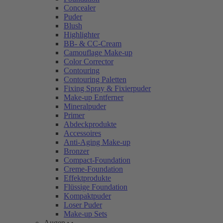
Concealer
Puder
Blush
Highlighter
BB- & CC-Cream
Camouflage Make-up
Color Corrector
Contouring
Contouring Paletten
Fixing Spray & Fixierpuder
Make-up Entferner
Mineralpuder
Primer
Abdeckprodukte
Accessoires
Anti-Aging Make-up
Bronzer
Compact-Foundation
Creme-Foundation
Effektprodukte
Flüssige Foundation
Kompaktpuder
Loser Puder
Make-up Sets
Augen