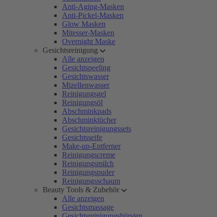
Anti-Aging-Masken
Anti-Pickel-Masken
Glow Masken
Mitesser-Masken
Overnight Maske
Gesichtsreinigung
Alle anzeigen
Gesichtspeeling
Gesichtswasser
Mizellenwasser
Reinigungsgel
Reinigungsöl
Abschminkpads
Abschminktücher
Gesichtsreinigungssets
Gesichtsseife
Make-up-Entferner
Reinigungscreme
Reinigungsmilch
Reinigungspuder
Reinigungsschaum
Beauty Tools & Zubehör
Alle anzeigen
Gesichtsmassage
Gesichtsreinigungsbürsten