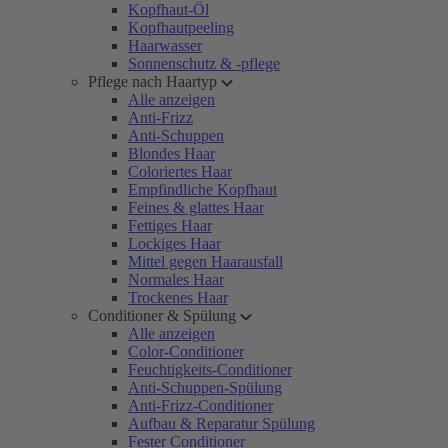
Kopfhaut-Öl
Kopfhautpeeling
Haarwasser
Sonnenschutz & -pflege
Pflege nach Haartyp
Alle anzeigen
Anti-Frizz
Anti-Schuppen
Blondes Haar
Coloriertes Haar
Empfindliche Kopfhaut
Feines & glattes Haar
Fettiges Haar
Lockiges Haar
Mittel gegen Haarausfall
Normales Haar
Trockenes Haar
Conditioner & Spülung
Alle anzeigen
Color-Conditioner
Feuchtigkeits-Conditioner
Anti-Schuppen-Spülung
Anti-Frizz-Conditioner
Aufbau & Reparatur Spülung
Fester Conditioner