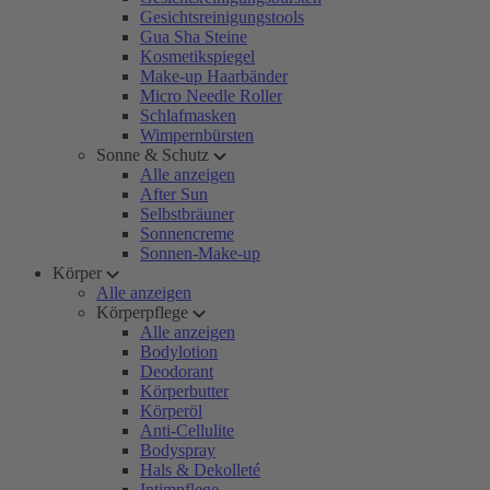
Gesichtsreinigungstools
Gua Sha Steine
Kosmetikspiegel
Make-up Haarbänder
Micro Needle Roller
Schlafmasken
Wimpernbürsten
Sonne & Schutz
Alle anzeigen
After Sun
Selbstbräuner
Sonnencreme
Sonnen-Make-up
Körper
Alle anzeigen
Körperpflege
Alle anzeigen
Bodylotion
Deodorant
Körperbutter
Körperöl
Anti-Cellulite
Bodyspray
Hals & Dekolleté
Intimpflege