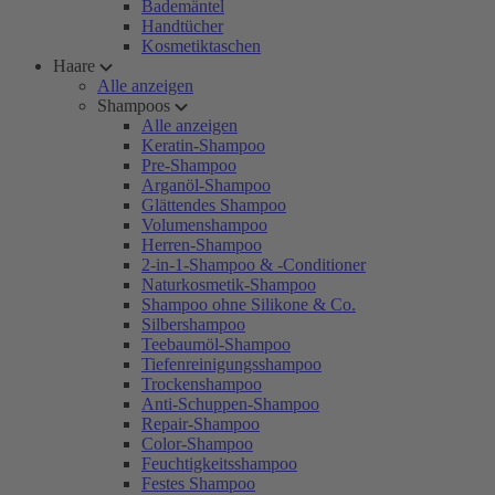
Bademäntel
Handtücher
Kosmetiktaschen
Haare
Alle anzeigen
Shampoos
Alle anzeigen
Keratin-Shampoo
Pre-Shampoo
Arganöl-Shampoo
Glättendes Shampoo
Volumenshampoo
Herren-Shampoo
2-in-1-Shampoo & -Conditioner
Naturkosmetik-Shampoo
Shampoo ohne Silikone & Co.
Silbershampoo
Teebaumöl-Shampoo
Tiefenreinigungsshampoo
Trockenshampoo
Anti-Schuppen-Shampoo
Repair-Shampoo
Color-Shampoo
Feuchtigkeitsshampoo
Festes Shampoo