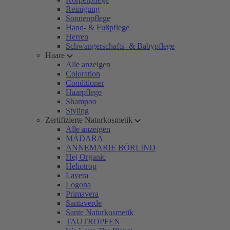
Reinigung
Sonnenpflege
Hand- & Fußpflege
Herren
Schwangerschafts- & Babypflege
Haare
Alle anzeigen
Coloration
Conditioner
Haarpflege
Shampoo
Styling
Zertifizierte Naturkosmetik
Alle anzeigen
MÁDARA
ANNEMARIE BÖRLIND
Hej Organic
Heliotrop
Lavera
Logona
Primavera
Santaverde
Sante Naturkosmetik
TAUTROPFEN