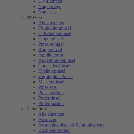
UV-Lampen
Nagelpflege
Nagelsets
Pinsel
Alle anzeigen
Foundationpinsel
Lidschattenpinsel
Lippenpinsel
Pinselreiniger
Rougepinsel
Applikatoren
Augenbrauenpinsel
Concealer-Pinsel
Eyelinerpinsel
Highlighter-Pinsel
Maskenpinsel
Pinselsets
Pinseltaschen
Puderpinsel
Puderquasten
Zubehör
Alle anzeigen
Anspitzer
Kosmetikspiegel & Schminkspiegel
Kosmetiktaschen