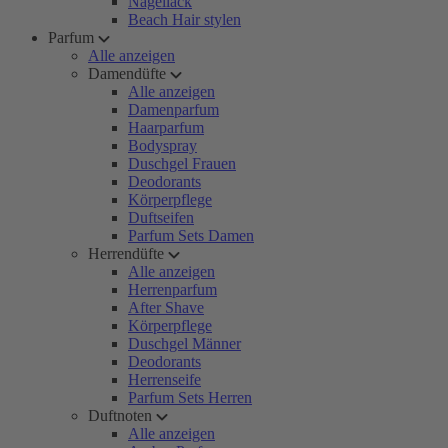
Nagellack
Beach Hair stylen
Parfum
Alle anzeigen
Damendüfte
Alle anzeigen
Damenparfum
Haarparfum
Bodyspray
Duschgel Frauen
Deodorants
Körperpflege
Duftseifen
Parfum Sets Damen
Herrendüfte
Alle anzeigen
Herrenparfum
After Shave
Körperpflege
Duschgel Männer
Deodorants
Herrenseife
Parfum Sets Herren
Duftnoten
Alle anzeigen