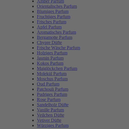
Amber Parfum
Orientalisches Parfum
Blumiges Parfum
Fruchtiges Parfum
Frisches Parfum
Apfel Parfum
Aromatisches Parfum
Bergamotte Parfum
Chypre Düfte
Frische Wäsche Parfum
Holziges Parfum
Jasmin Parfum
Kokos Parfum
Maiglöckchen Parfum
Molekül Parfum
Moschus Parfum
Oud Parfum
Patchouli Parfum
Pudriges Parfum
Rose Parfum
Sandelholz Düfte
Vanille Parfum
Veilchen Düfte
Vetiver Düfte
Würziges Parfum