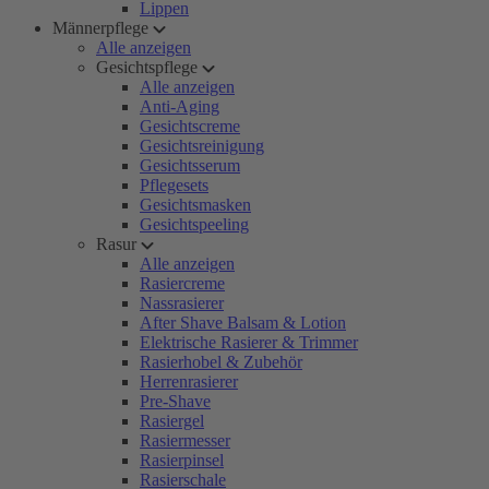
Lippen
Männerpflege
Alle anzeigen
Gesichtspflege
Alle anzeigen
Anti-Aging
Gesichtscreme
Gesichtsreinigung
Gesichtsserum
Pflegesets
Gesichtsmasken
Gesichtspeeling
Rasur
Alle anzeigen
Rasiercreme
Nassrasierer
After Shave Balsam & Lotion
Elektrische Rasierer & Trimmer
Rasierhobel & Zubehör
Herrenrasierer
Pre-Shave
Rasiergel
Rasiermesser
Rasierpinsel
Rasierschale