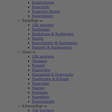
Rasierschaum
Rasierseife
Rasiersets Herren
Rasierständer
Bartpflege
Alle anzeigen
Bartbalsam
Bartkämme & Bartbürsten
Bartöle
Bartschneider & Barttrimmer
Bartseife & Bartshampoo
Haare
Alle anzeigen
Shampoo
Pomade
Haarstyling
Haarausfall & Haarwuchs
Haarbürsten & Kämme
Haarcreme
Haargel
Haarpaste
Haarpflege
Haarschneider
Körperpflege
Alle anzeigen