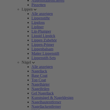
Augenbrauenscheren
Pinzetten
Lippen
Alle anzeigen
Lippenstifte
Lipgloss
Lipliner
Lip-Plumper
Liquid Lipstick
Lippen Zubehör
Lippen-Primer
Lippenbalsam
Matter Lippenstift
Lippenstift-Sets
Nägel
Alle anzeigen
Nagellack
Base Coat
Top Coat
Nagelhärter
Nagelfeilen
Gel Nagellack
Kunstnägel & Nageldesign
Nagelhautentferner
Nagellackentferner