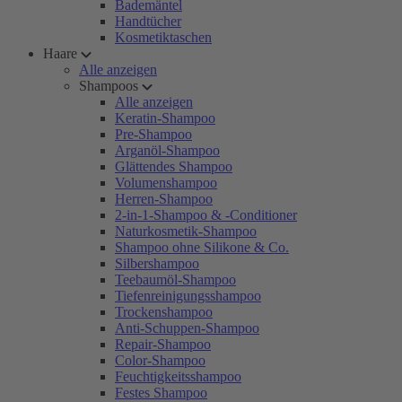
Bademäntel
Handtücher
Kosmetiktaschen
Haare
Alle anzeigen
Shampoos
Alle anzeigen
Keratin-Shampoo
Pre-Shampoo
Arganöl-Shampoo
Glättendes Shampoo
Volumenshampoo
Herren-Shampoo
2-in-1-Shampoo & -Conditioner
Naturkosmetik-Shampoo
Shampoo ohne Silikone & Co.
Silbershampoo
Teebaumöl-Shampoo
Tiefenreinigungsshampoo
Trockenshampoo
Anti-Schuppen-Shampoo
Repair-Shampoo
Color-Shampoo
Feuchtigkeitsshampoo
Festes Shampoo