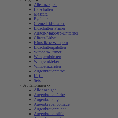
Alle anzeigen
Lidschatten
Mascara
Eyeliner
Creme-Lidschatten
Lidschatten-Primer
Augen-Make-up-Entferner
Glitzer-Lidschatten
Künstliche Wimpern
Lidschattenpaletten
Wimpern-Primer
Wimpernbürsten
Wimpernkleber
Wimpernzangen
Augenbrauenfarbe
Kajal
Sets
Augenbrauen
Alle anzeigen
Augenbrauenfarbe
Augenbrauengel
Augenbrauenpomade
Augenbrauenpuder
Augenbrauenstifte