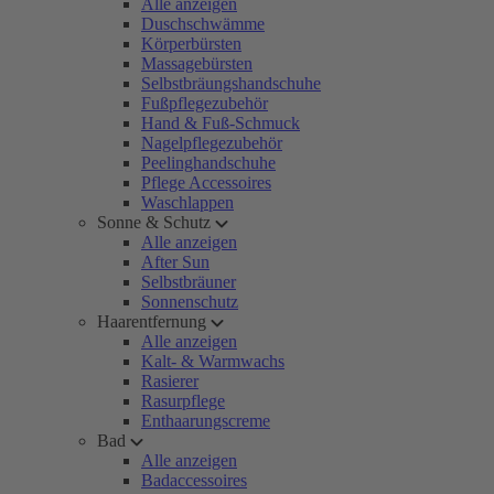
Alle anzeigen
Duschschwämme
Körperbürsten
Massagebürsten
Selbstbräungshandschuhe
Fußpflegezubehör
Hand & Fuß-Schmuck
Nagelpflegezubehör
Peelinghandschuhe
Pflege Accessoires
Waschlappen
Sonne & Schutz
Alle anzeigen
After Sun
Selbstbräuner
Sonnenschutz
Haarentfernung
Alle anzeigen
Kalt- & Warmwachs
Rasierer
Rasurpflege
Enthaarungscreme
Bad
Alle anzeigen
Badaccessoires