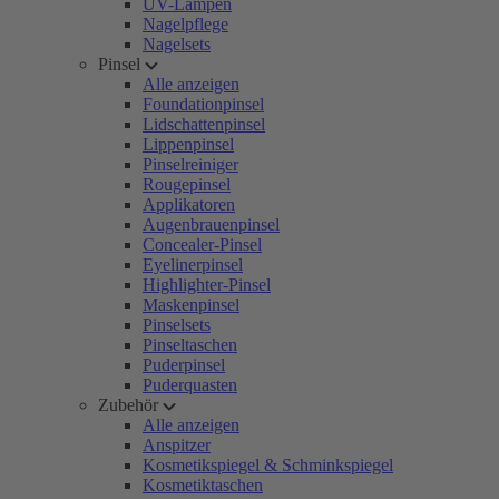
UV-Lampen
Nagelpflege
Nagelsets
Pinsel
Alle anzeigen
Foundationpinsel
Lidschattenpinsel
Lippenpinsel
Pinselreiniger
Rougepinsel
Applikatoren
Augenbrauenpinsel
Concealer-Pinsel
Eyelinerpinsel
Highlighter-Pinsel
Maskenpinsel
Pinselsets
Pinseltaschen
Puderpinsel
Puderquasten
Zubehör
Alle anzeigen
Anspitzer
Kosmetikspiegel & Schminkspiegel
Kosmetiktaschen