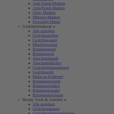
Anti-Aging-Masken
Anti-Pickel-Masken
Glow Masken
Mitesser-Masken
Overnight Maske
Gesichtsreinigung
Alle anzeigen
Gesichtspeeling
Gesichtswasser
Mizellenwasser
Reinigungsgel
Reinigungsöl
Abschminkpads
Abschminktücher
Gesichtsreinigungssets
Gesichtsseife
Make-up-Entferner
Reinigungscreme
Reinigungsmilch
Reinigungspuder
Reinigungsschaum
Beauty Tools & Zubehör
Alle anzeigen
Gesichtsmassage
Gesichtsreinigungsbürsten