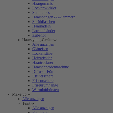
Haargummis
Lockenwickler
Scrunchies
Haarspangen & -klammern
Sprühflaschen
Haarnadeln
Lockenbänder
Zubehör
Haarstyling-Geräte
Alle anzeigen
Glätteisen
Lockenstäbe
Heizwickler
Haartrockner
Haarschneidemaschine
Diffusor-Fön
Effilierschere
Friseurschere
Friseurumhänge
Warmluftbürsten
Make-up
Alle anzeigen
Teint
Alle anzeigen
Foundation