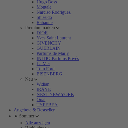
Hugo Boss
Montale
Narciso Rodriguez
Shiseido
Rabanne
Premiummarken
DIOR
Yves Saint Laurent
GIVENCHY
GUERLAIN
Parfums de Marly
INITIO Parfums Privés
La Mer
Tom Ford
EISENBERG
Neu
Widian
IRÄYE
NEST NEW YORK
Ouai
TYPEBEA
Angebote & Bestseller
☀️ Sommer
Alle anzeigen
Highlights