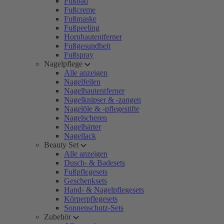
Fußbad
Fußcreme
Fußmaske
Fußpeeling
Hornhautentferner
Fußgesundheit
Fußspray
Nagelpflege
Alle anzeigen
Nagelfeilen
Nagelhautentferner
Nagelknipser & -zangen
Nagelöle & -pflegestifte
Nagelscheren
Nagelhärter
Nagellack
Beauty Set
Alle anzeigen
Dusch- & Badesets
Fußpflegesets
Geschenksets
Hand- & Nagelpflegesets
Körperpflegesets
Sonnenschutz-Sets
Zubehör