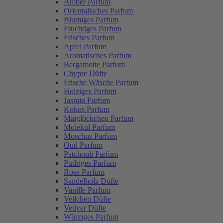
Amber Parfum
Orientalisches Parfum
Blumiges Parfum
Fruchtiges Parfum
Frisches Parfum
Apfel Parfum
Aromatisches Parfum
Bergamotte Parfum
Chypre Düfte
Frische Wäsche Parfum
Holziges Parfum
Jasmin Parfum
Kokos Parfum
Maiglöckchen Parfum
Molekül Parfum
Moschus Parfum
Oud Parfum
Patchouli Parfum
Pudriges Parfum
Rose Parfum
Sandelholz Düfte
Vanille Parfum
Veilchen Düfte
Vetiver Düfte
Würziges Parfum