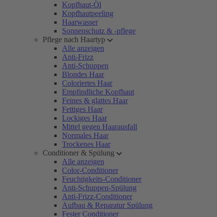
Kopfhaut-Öl
Kopfhautpeeling
Haarwasser
Sonnenschutz & -pflege
Pflege nach Haartyp
Alle anzeigen
Anti-Frizz
Anti-Schuppen
Blondes Haar
Coloriertes Haar
Empfindliche Kopfhaut
Feines & glattes Haar
Fettiges Haar
Lockiges Haar
Mittel gegen Haarausfall
Normales Haar
Trockenes Haar
Conditioner & Spülung
Alle anzeigen
Color-Conditioner
Feuchtigkeits-Conditioner
Anti-Schuppen-Spülung
Anti-Frizz-Conditioner
Aufbau & Reparatur Spülung
Fester Conditioner