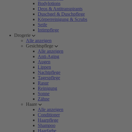
Bodylotions
Deos & Antitranspirants
Duschgel & Duschpflege
Körperreinigung & Scrubs
Seife
Intimpflege
Drogerie
Alle anzeigen
Gesichtspflege
Alle anzeigen
Anti-Aging
Augen
Lippen
Nachtpflege
Tagespflege
Rasur
Reinigung
Sonne
Zähne
Haare
Alle anzeigen
Conditioner
Haarpflege
Shampoo
Haarfarbe