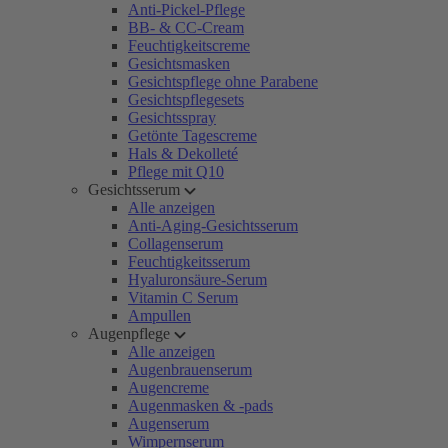
Anti-Pickel-Pflege
BB- & CC-Cream
Feuchtigkeitscreme
Gesichtsmasken
Gesichtspflege ohne Parabene
Gesichtspflegesets
Gesichtsspray
Getönte Tagescreme
Hals & Dekolleté
Pflege mit Q10
Gesichtsserum
Alle anzeigen
Anti-Aging-Gesichtsserum
Collagenserum
Feuchtigkeitsserum
Hyaluronsäure-Serum
Vitamin C Serum
Ampullen
Augenpflege
Alle anzeigen
Augenbrauenserum
Augencreme
Augenmasken & -pads
Augenserum
Wimpernserum