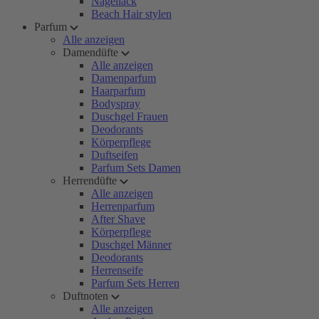
Nagellack
Beach Hair stylen
Parfum
Alle anzeigen
Damendüfte
Alle anzeigen
Damenparfum
Haarparfum
Bodyspray
Duschgel Frauen
Deodorants
Körperpflege
Duftseifen
Parfum Sets Damen
Herrendüfte
Alle anzeigen
Herrenparfum
After Shave
Körperpflege
Duschgel Männer
Deodorants
Herrenseife
Parfum Sets Herren
Duftnoten
Alle anzeigen