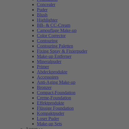
Concealer
Puder
Blush
Highlighter
BB- & CC-Cream
Camouflage Make-up
Color Corrector
Contouring
Contouring Paletten
Fixing Spray & Fixierpuder
Make-up Entferner
Mineralpuder
Primer
Abdeckprodukte
Accessoires
Anti-Aging Make-up
Bronzer
Compact-Foundation
Creme-Foundation
Effektprodukte
Flüssige Foundation
Kompaktpuder
Loser Puder
Make-up Sets
Augen