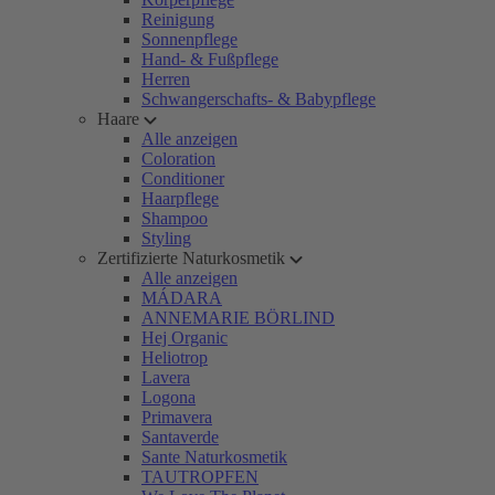
Reinigung
Sonnenpflege
Hand- & Fußpflege
Herren
Schwangerschafts- & Babypflege
Haare
Alle anzeigen
Coloration
Conditioner
Haarpflege
Shampoo
Styling
Zertifizierte Naturkosmetik
Alle anzeigen
MÁDARA
ANNEMARIE BÖRLIND
Hej Organic
Heliotrop
Lavera
Logona
Primavera
Santaverde
Sante Naturkosmetik
TAUTROPFEN