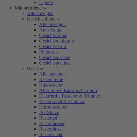
Lippen
Männerpflege
Alle anzeigen
Gesichtspflege
Alle anzeigen
Anti-Aging
Gesichtscreme
Gesichtsreinigung
Gesichtsserum
Pflegesets
Gesichtsmasken
Gesichtspeeling
Rasur
Alle anzeigen
Rasiercreme
Nassrasierer
After Shave Balsam & Lotion
Elektrische Rasierer & Trimmer
Rasierhobel & Zubehör
Herrenrasierer
Pre-Shave
Rasiergel
Rasiermesser
Rasierpinsel
Rasierschale