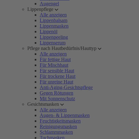
Augengel
Lippenpflege
Alle anzeigen
Lippenbalsam
Lippenmasken
Lippenöl
Lippenpeeling
Lippenserum
Pflege nach Hautbedürfnis/Hauttyp
Alle anzeigen
Für fettige Haut
Für Mischhaut
Für sensible Haut
Für trockene Haut
Für unreine Haut
Anti-Aging-Gesichtspflege
Gegen Rötungen
Mit Sonnenschutz
Gesichtsmasken
Alle anzeigen
Augen- & Lippenmasken
Feuchtigkeitsmasken
Reinigungsmasken
Schlammmasken
Tuchmasken