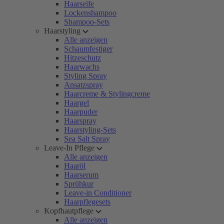
Haarseife
Lockenshampoo
Shampoo-Sets
Haarstyling
Alle anzeigen
Schaumfestiger
Hitzeschutz
Haarwachs
Styling Spray
Ansatzspray
Haarcreme & Stylingcreme
Haargel
Haarpuder
Haarspray
Haarstyling-Sets
Sea Salt Spray
Leave-In Pflege
Alle anzeigen
Haaröl
Haarserum
Sprühkur
Leave-in Conditioner
Haarpflegesets
Kopfhautpflege
Alle anzeigen