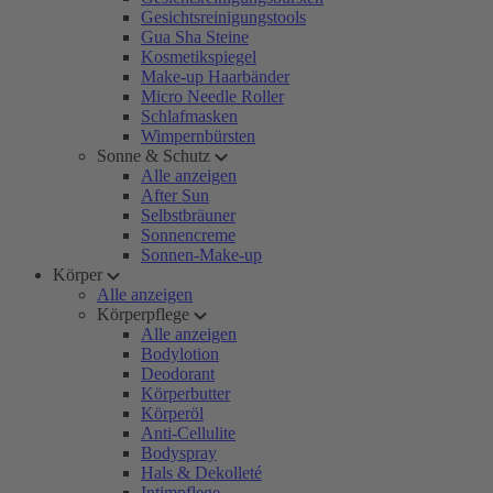
Gesichtsreinigungstools
Gua Sha Steine
Kosmetikspiegel
Make-up Haarbänder
Micro Needle Roller
Schlafmasken
Wimpernbürsten
Sonne & Schutz
Alle anzeigen
After Sun
Selbstbräuner
Sonnencreme
Sonnen-Make-up
Körper
Alle anzeigen
Körperpflege
Alle anzeigen
Bodylotion
Deodorant
Körperbutter
Körperöl
Anti-Cellulite
Bodyspray
Hals & Dekolleté
Intimpflege