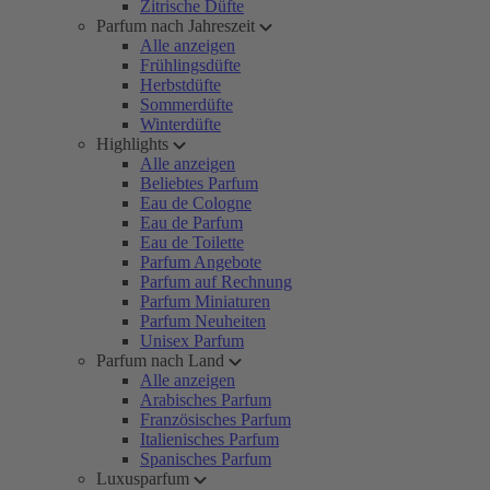
Zitrische Düfte
Parfum nach Jahreszeit
Alle anzeigen
Frühlingsdüfte
Herbstdüfte
Sommerdüfte
Winterdüfte
Highlights
Alle anzeigen
Beliebtes Parfum
Eau de Cologne
Eau de Parfum
Eau de Toilette
Parfum Angebote
Parfum auf Rechnung
Parfum Miniaturen
Parfum Neuheiten
Unisex Parfum
Parfum nach Land
Alle anzeigen
Arabisches Parfum
Französisches Parfum
Italienisches Parfum
Spanisches Parfum
Luxusparfum