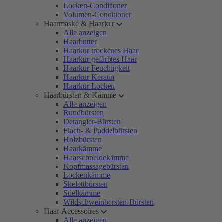
Locken-Conditioner
Volumen-Conditioner
Haarmaske & Haarkur
Alle anzeigen
Haarbutter
Haarkur trockenes Haar
Haarkur gefärbtes Haar
Haarkur Feuchtigkeit
Haarkur Keratin
Haarkur Locken
Haarbürsten & Kämme
Alle anzeigen
Rundbürsten
Detangler-Bürsten
Flach- & Paddelbürsten
Holzbürsten
Haarkämme
Haarschneidekämme
Kopfmassagebürsten
Lockenkämme
Skelettbürsten
Stielkämme
Wildschweinborsten-Bürsten
Haar-Accessoires
Alle anzeigen