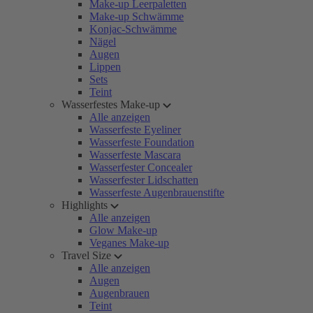
Make-up Leerpaletten
Make-up Schwämme
Konjac-Schwämme
Nägel
Augen
Lippen
Sets
Teint
Wasserfestes Make-up
Alle anzeigen
Wasserfeste Eyeliner
Wasserfeste Foundation
Wasserfeste Mascara
Wasserfester Concealer
Wasserfester Lidschatten
Wasserfeste Augenbrauenstifte
Highlights
Alle anzeigen
Glow Make-up
Veganes Make-up
Travel Size
Alle anzeigen
Augen
Augenbrauen
Teint