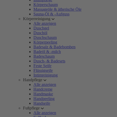
Körperschaum
Massageöle & ätherische Öle
Sauna-Öl & -Aufguss
Körperreinigung
Alle anzeigen
Duschgel
Duschöl
Duschschaum
Körperpeeling
Badesalz & Badebomben
Badeöl & -milch
Badeschaum
Dusch- & Badesets
Feste Seife
Flüssigseife
Intimreinigung
Handpflege
Alle anzeigen
Handcreme
Handmaske
Handpeeling
Handseife
Fußpflege
Alle anzeigen