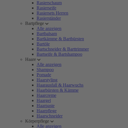
Rasierschaum
Rasierseife
Rasiersets Herren
Rasierständer
Bartpflege
Alle anzeigen
Bartbalsam
Bartkämme & Bartbürsten
Bartöle
Bartschneider & Barttrimmer
Bartseife & Bartshampoo
Haare
Alle anzeigen
Shampoo
Pomade
Haarstyling
Haarausfall & Haarwuchs
Haarbürsten & Kämme
Haarcreme
Haargel
Haarpaste
Haarpflege
Haarschneider
Körperpflege
Alle anzeigen