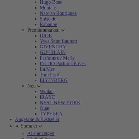
Hugo Boss
Montale
Narciso Rodriguez
Shiseido
Rabanne
Premiummarken
DIOR
Yves Saint Laurent
GIVENCHY
GUERLAIN
Parfums de Marly
INITIO Parfums Privés
La Mer
Tom Ford
EISENBERG
Neu
Widian
IRÄYE
NEST NEW YORK
Ouai
TYPEBEA
Angebote & Bestseller
☀️ Sommer
Alle anzeigen
Highlights