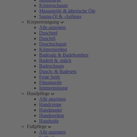
Körperschaum
Massageöle & ätherische Öle
Sauna-Öl & -Aufguss
Körperreinigung
Alle anzeigen
Duschgel
Duschöl
Duschschaum
Körperpeeling
Badesalz & Badebomben
Badeöl & -milch
Badeschaum
Dusch- & Badesets
Feste Seife
Flüssigseife
Intimreinigung
Handpflege
Alle anzeigen
Handcreme
Handmaske
Handpeeling
Handseife
Fußpflege
Alle anzeigen