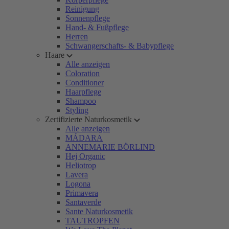
Reinigung
Sonnenpflege
Hand- & Fußpflege
Herren
Schwangerschafts- & Babypflege
Haare
Alle anzeigen
Coloration
Conditioner
Haarpflege
Shampoo
Styling
Zertifizierte Naturkosmetik
Alle anzeigen
MÁDARA
ANNEMARIE BÖRLIND
Hej Organic
Heliotrop
Lavera
Logona
Primavera
Santaverde
Sante Naturkosmetik
TAUTROPFEN