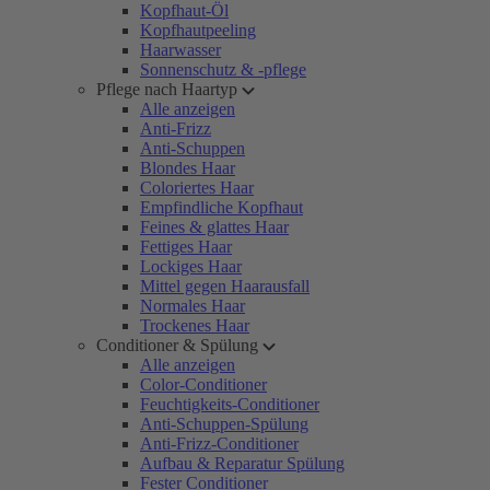
Kopfhaut-Öl
Kopfhautpeeling
Haarwasser
Sonnenschutz & -pflege
Pflege nach Haartyp
Alle anzeigen
Anti-Frizz
Anti-Schuppen
Blondes Haar
Coloriertes Haar
Empfindliche Kopfhaut
Feines & glattes Haar
Fettiges Haar
Lockiges Haar
Mittel gegen Haarausfall
Normales Haar
Trockenes Haar
Conditioner & Spülung
Alle anzeigen
Color-Conditioner
Feuchtigkeits-Conditioner
Anti-Schuppen-Spülung
Anti-Frizz-Conditioner
Aufbau & Reparatur Spülung
Fester Conditioner