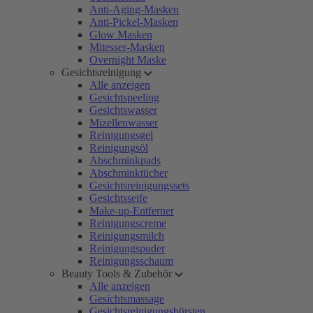
Anti-Aging-Masken
Anti-Pickel-Masken
Glow Masken
Mitesser-Masken
Overnight Maske
Gesichtsreinigung
Alle anzeigen
Gesichtspeeling
Gesichtswasser
Mizellenwasser
Reinigungsgel
Reinigungsöl
Abschminkpads
Abschminktücher
Gesichtsreinigungssets
Gesichtsseife
Make-up-Entferner
Reinigungscreme
Reinigungsmilch
Reinigungspuder
Reinigungsschaum
Beauty Tools & Zubehör
Alle anzeigen
Gesichtsmassage
Gesichtsreinigungsbürsten