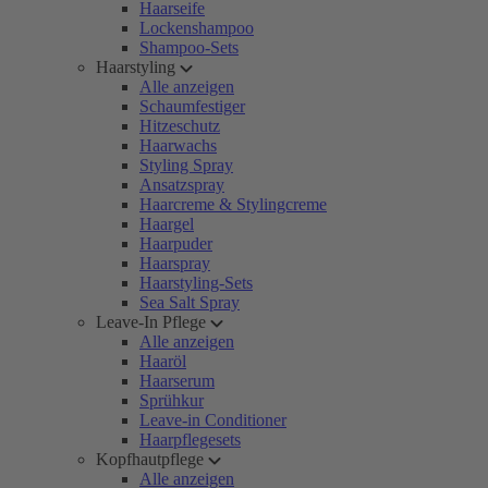
Haarseife
Lockenshampoo
Shampoo-Sets
Haarstyling
Alle anzeigen
Schaumfestiger
Hitzeschutz
Haarwachs
Styling Spray
Ansatzspray
Haarcreme & Stylingcreme
Haargel
Haarpuder
Haarspray
Haarstyling-Sets
Sea Salt Spray
Leave-In Pflege
Alle anzeigen
Haaröl
Haarserum
Sprühkur
Leave-in Conditioner
Haarpflegesets
Kopfhautpflege
Alle anzeigen