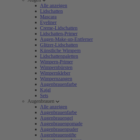
Alle anzeigen
Lidschatten
Mascara
Eyeliner
Creme-Lidschatten
Lidschatten-Primer
Augen-Make-up-Entferner
Glitzer-Lidschatten
Künstliche Wimpern
Lidschattenpaletten
Wimpern-Primer
Wimpernbürsten
Wimpernkleber
Wimpernzangen
Augenbrauenfarbe
Kajal
Sets
Augenbrauen
Alle anzeigen
Augenbrauenfarbe
Augenbrauengel
Augenbrauenpomade
Augenbrauenpuder
Augenbrauenstifte