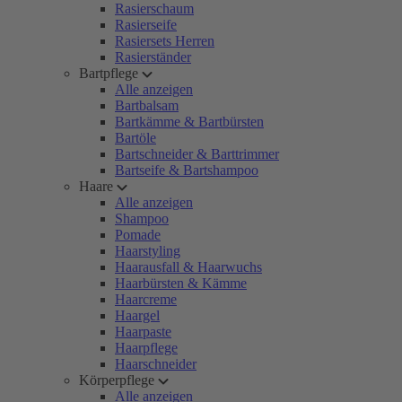
Rasierschaum
Rasierseife
Rasiersets Herren
Rasierständer
Bartpflege
Alle anzeigen
Bartbalsam
Bartkämme & Bartbürsten
Bartöle
Bartschneider & Barttrimmer
Bartseife & Bartshampoo
Haare
Alle anzeigen
Shampoo
Pomade
Haarstyling
Haarausfall & Haarwuchs
Haarbürsten & Kämme
Haarcreme
Haargel
Haarpaste
Haarpflege
Haarschneider
Körperpflege
Alle anzeigen