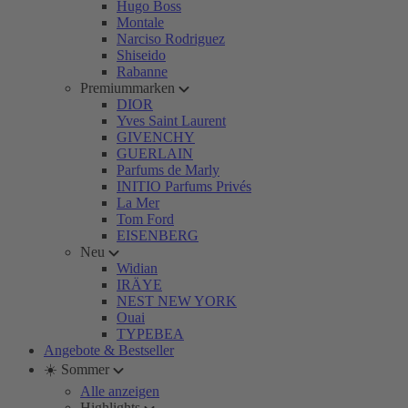
Hugo Boss
Montale
Narciso Rodriguez
Shiseido
Rabanne
Premiummarken
DIOR
Yves Saint Laurent
GIVENCHY
GUERLAIN
Parfums de Marly
INITIO Parfums Privés
La Mer
Tom Ford
EISENBERG
Neu
Widian
IRÄYE
NEST NEW YORK
Ouai
TYPEBEA
Angebote & Bestseller
☀️ Sommer
Alle anzeigen
Highlights