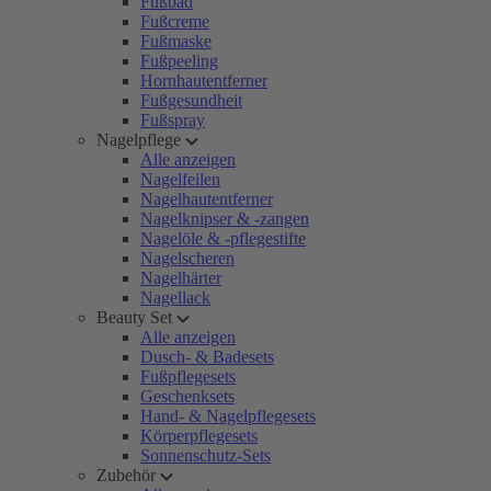
Fußbad
Fußcreme
Fußmaske
Fußpeeling
Hornhautentferner
Fußgesundheit
Fußspray
Nagelpflege
Alle anzeigen
Nagelfeilen
Nagelhautentferner
Nagelknipser & -zangen
Nagelöle & -pflegestifte
Nagelscheren
Nagelhärter
Nagellack
Beauty Set
Alle anzeigen
Dusch- & Badesets
Fußpflegesets
Geschenksets
Hand- & Nagelpflegesets
Körperpflegesets
Sonnenschutz-Sets
Zubehör