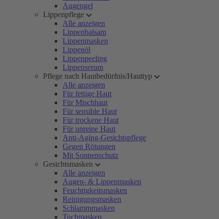
Augengel
Lippenpflege
Alle anzeigen
Lippenbalsam
Lippenmasken
Lippenöl
Lippenpeeling
Lippenserum
Pflege nach Hautbedürfnis/Hauttyp
Alle anzeigen
Für fettige Haut
Für Mischhaut
Für sensible Haut
Für trockene Haut
Für unreine Haut
Anti-Aging-Gesichtspflege
Gegen Rötungen
Mit Sonnenschutz
Gesichtsmasken
Alle anzeigen
Augen- & Lippenmasken
Feuchtigkeitsmasken
Reinigungsmasken
Schlammmasken
Tuchmasken