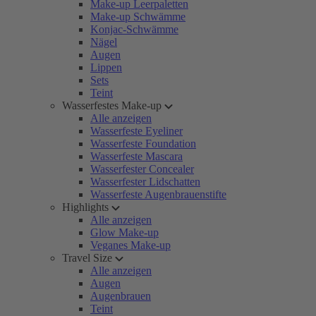
Make-up Leerpaletten
Make-up Schwämme
Konjac-Schwämme
Nägel
Augen
Lippen
Sets
Teint
Wasserfestes Make-up
Alle anzeigen
Wasserfeste Eyeliner
Wasserfeste Foundation
Wasserfeste Mascara
Wasserfester Concealer
Wasserfester Lidschatten
Wasserfeste Augenbrauenstifte
Highlights
Alle anzeigen
Glow Make-up
Veganes Make-up
Travel Size
Alle anzeigen
Augen
Augenbrauen
Teint