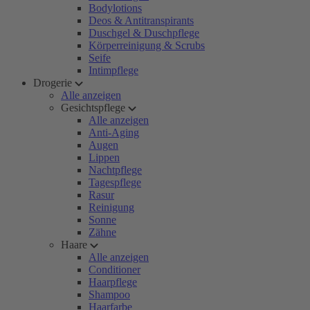
Bodylotions
Deos & Antitranspirants
Duschgel & Duschpflege
Körperreinigung & Scrubs
Seife
Intimpflege
Drogerie
Alle anzeigen
Gesichtspflege
Alle anzeigen
Anti-Aging
Augen
Lippen
Nachtpflege
Tagespflege
Rasur
Reinigung
Sonne
Zähne
Haare
Alle anzeigen
Conditioner
Haarpflege
Shampoo
Haarfarbe