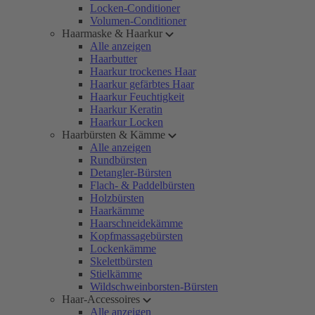
Locken-Conditioner
Volumen-Conditioner
Haarmaske & Haarkur
Alle anzeigen
Haarbutter
Haarkur trockenes Haar
Haarkur gefärbtes Haar
Haarkur Feuchtigkeit
Haarkur Keratin
Haarkur Locken
Haarbürsten & Kämme
Alle anzeigen
Rundbürsten
Detangler-Bürsten
Flach- & Paddelbürsten
Holzbürsten
Haarkämme
Haarschneidekämme
Kopfmassagebürsten
Lockenkämme
Skelettbürsten
Stielkämme
Wildschweinborsten-Bürsten
Haar-Accessoires
Alle anzeigen