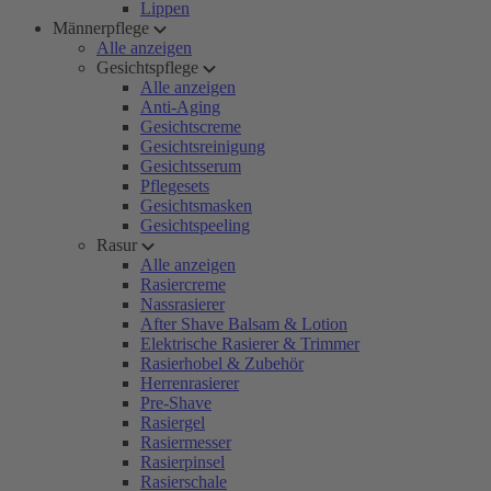
Lippen
Männerpflege
Alle anzeigen
Gesichtspflege
Alle anzeigen
Anti-Aging
Gesichtscreme
Gesichtsreinigung
Gesichtsserum
Pflegesets
Gesichtsmasken
Gesichtspeeling
Rasur
Alle anzeigen
Rasiercreme
Nassrasierer
After Shave Balsam & Lotion
Elektrische Rasierer & Trimmer
Rasierhobel & Zubehör
Herrenrasierer
Pre-Shave
Rasiergel
Rasiermesser
Rasierpinsel
Rasierschale