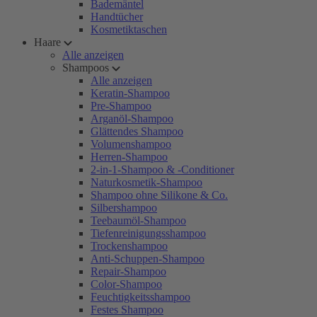
Bademäntel
Handtücher
Kosmetiktaschen
Haare
Alle anzeigen
Shampoos
Alle anzeigen
Keratin-Shampoo
Pre-Shampoo
Arganöl-Shampoo
Glättendes Shampoo
Volumenshampoo
Herren-Shampoo
2-in-1-Shampoo & -Conditioner
Naturkosmetik-Shampoo
Shampoo ohne Silikone & Co.
Silbershampoo
Teebaumöl-Shampoo
Tiefenreinigungsshampoo
Trockenshampoo
Anti-Schuppen-Shampoo
Repair-Shampoo
Color-Shampoo
Feuchtigkeitsshampoo
Festes Shampoo