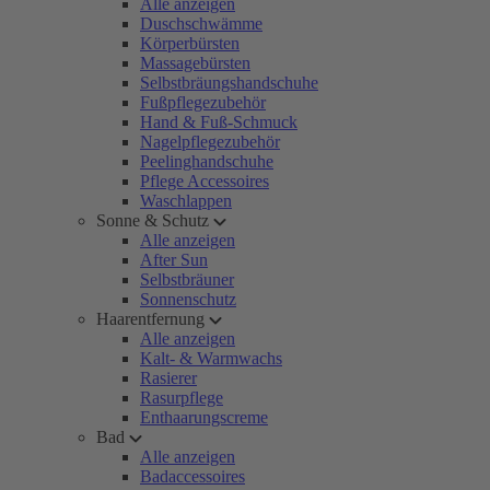
Alle anzeigen
Duschschwämme
Körperbürsten
Massagebürsten
Selbstbräungshandschuhe
Fußpflegezubehör
Hand & Fuß-Schmuck
Nagelpflegezubehör
Peelinghandschuhe
Pflege Accessoires
Waschlappen
Sonne & Schutz
Alle anzeigen
After Sun
Selbstbräuner
Sonnenschutz
Haarentfernung
Alle anzeigen
Kalt- & Warmwachs
Rasierer
Rasurpflege
Enthaarungscreme
Bad
Alle anzeigen
Badaccessoires