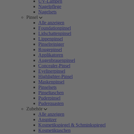
UV-Lampen
Nagelpflege
Nagelsets
Pinsel
Alle anzeigen
Foundationpinsel
Lidschattenpinsel
Lippenpinsel
Pinselreiniger
Rougepinsel
Applikatoren
Augenbrauenpinsel
Concealer-Pinsel
Eyelinerpinsel
Highlighter-Pinsel
Maskenpinsel
Pinselsets
Pinseltaschen
Puderpinsel
Puderquasten
Zubehör
Alle anzeigen
Anspitzer
Kosmetikspiegel & Schminkspiegel
Kosmetiktaschen