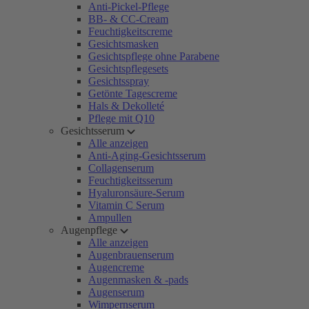
Anti-Pickel-Pflege
BB- & CC-Cream
Feuchtigkeitscreme
Gesichtsmasken
Gesichtspflege ohne Parabene
Gesichtspflegesets
Gesichtsspray
Getönte Tagescreme
Hals & Dekolleté
Pflege mit Q10
Gesichtsserum
Alle anzeigen
Anti-Aging-Gesichtsserum
Collagenserum
Feuchtigkeitsserum
Hyaluronsäure-Serum
Vitamin C Serum
Ampullen
Augenpflege
Alle anzeigen
Augenbrauenserum
Augencreme
Augenmasken & -pads
Augenserum
Wimpernserum