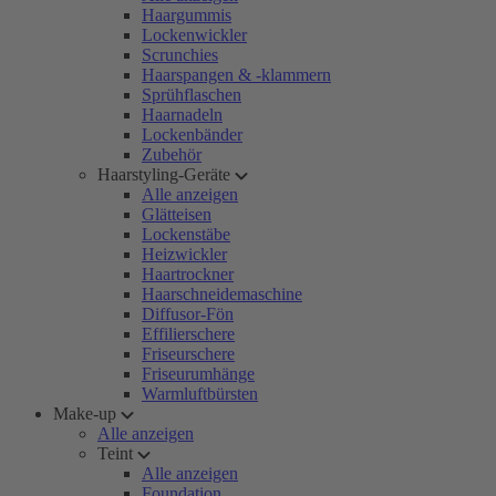
Haargummis
Lockenwickler
Scrunchies
Haarspangen & -klammern
Sprühflaschen
Haarnadeln
Lockenbänder
Zubehör
Haarstyling-Geräte
Alle anzeigen
Glätteisen
Lockenstäbe
Heizwickler
Haartrockner
Haarschneidemaschine
Diffusor-Fön
Effilierschere
Friseurschere
Friseurumhänge
Warmluftbürsten
Make-up
Alle anzeigen
Teint
Alle anzeigen
Foundation