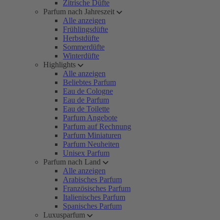
Zitrische Düfte
Parfum nach Jahreszeit
Alle anzeigen
Frühlingsdüfte
Herbstdüfte
Sommerdüfte
Winterdüfte
Highlights
Alle anzeigen
Beliebtes Parfum
Eau de Cologne
Eau de Parfum
Eau de Toilette
Parfum Angebote
Parfum auf Rechnung
Parfum Miniaturen
Parfum Neuheiten
Unisex Parfum
Parfum nach Land
Alle anzeigen
Arabisches Parfum
Französisches Parfum
Italienisches Parfum
Spanisches Parfum
Luxusparfum