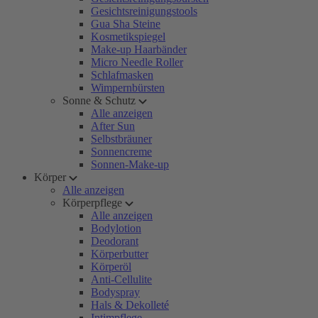
Gesichtsreinigungstools
Gua Sha Steine
Kosmetikspiegel
Make-up Haarbänder
Micro Needle Roller
Schlafmasken
Wimpernbürsten
Sonne & Schutz
Alle anzeigen
After Sun
Selbstbräuner
Sonnencreme
Sonnen-Make-up
Körper
Alle anzeigen
Körperpflege
Alle anzeigen
Bodylotion
Deodorant
Körperbutter
Körperöl
Anti-Cellulite
Bodyspray
Hals & Dekolleté
Intimpflege