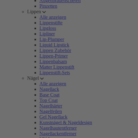
Augenbrauenscheren
Pinzetten
Lippen
Alle anzeigen
Lippenstifte
Lipgloss
Lipliner
Lip-Plumper
Liquid Lipstick
Lippen Zubehör
Lippen-Primer
Lippenbalsam
Matter Lippenstift
Lippenstift-Sets
Nägel
Alle anzeigen
Nagellack
Base Coat
Top Coat
Nagelhärter
Nagelfeilen
Gel Nagellack
Kunstnägel & Nageldesign
Nagelhautentferner
Nagellackentferner