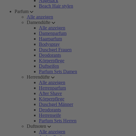
Nagellack
Beach Hair stylen
Parfum
Alle anzeigen
Damendüfte
Alle anzeigen
Damenparfum
Haarparfum
Bodyspray
Duschgel Frauen
Deodorants
Körperpflege
Duftseifen
Parfum Sets Damen
Herrendüfte
Alle anzeigen
Herrenparfum
After Shave
Körperpflege
Duschgel Männer
Deodorants
Herrenseife
Parfum Sets Herren
Duftnoten
Alle anzeigen