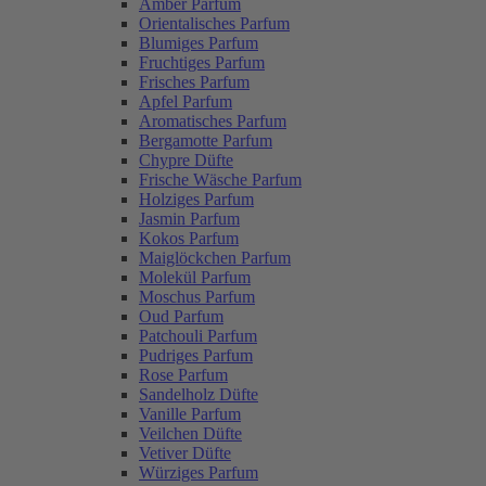
Amber Parfum
Orientalisches Parfum
Blumiges Parfum
Fruchtiges Parfum
Frisches Parfum
Apfel Parfum
Aromatisches Parfum
Bergamotte Parfum
Chypre Düfte
Frische Wäsche Parfum
Holziges Parfum
Jasmin Parfum
Kokos Parfum
Maiglöckchen Parfum
Molekül Parfum
Moschus Parfum
Oud Parfum
Patchouli Parfum
Pudriges Parfum
Rose Parfum
Sandelholz Düfte
Vanille Parfum
Veilchen Düfte
Vetiver Düfte
Würziges Parfum