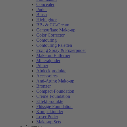
Concealer
Puder
Blush
Highlighter
BB- & CC-Cream
Camouflage Make-up
Color Corrector
Contouring
Contouring Paletten
Fixing Spray & Fixierpuder
Make-up Entferner
Mineralpuder
Primer
Abdeckprodukte
Accessoires
Anti-Aging Make-up
Bronzer
Compact-Foundation
Creme-Foundation
Effektprodukte
Flüssige Foundation
Kompaktpuder
Loser Puder
Make-up Sets
Augen