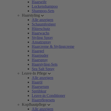
Haarseife
Lockenshampoo
Shampoo-Sets
Haarstyling
Alle anzeigen
Schaumfestiger
Hitzeschutz
Haarwachs
Styling Spray
Ansatzspray
Haarcreme & Stylingcreme
Haargel
Haarpuder
Haarspray
Haarstyling-Sets
Sea Salt Spray
Leave-In Pflege
Alle anzeigen
Haaröl
Haarserum
Sprühkur
Leave-in Conditioner
Haarpflegesets
Kopfhautpflege
Alle anzeigen