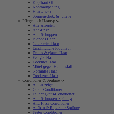
Kopfhaut-Öl
Kopfhautpeeling
Haarwasser
Sonnenschutz & -pflege
Pflege nach Haartyp
Alle anzeigen
Anti-Frizz
Anti-Schuppen
Blondes Haar
Coloriertes Haar
Empfindliche Kopfhaut
Feines & glattes Haar
Fettiges Haar
Lockiges Haar
Mittel gegen Haarausfall
Normales Haar
Trockenes Haar
Conditioner & Spülung
Alle anzeigen
Color-Conditioner
Feuchtigkeits-Conditioner
Anti-Schuppen-Spülung
Anti-Frizz-Conditioner
Aufbau & Reparatur Spülung
Fester Conditioner