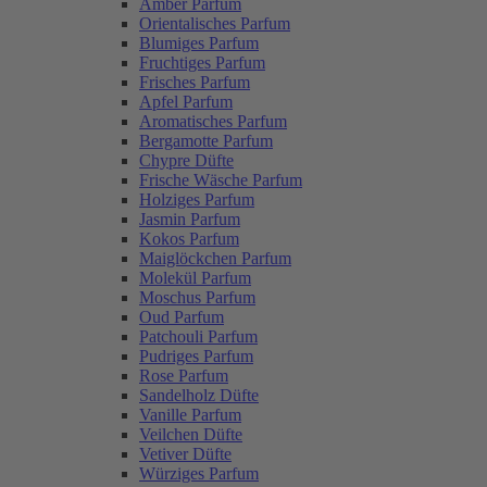
Amber Parfum
Orientalisches Parfum
Blumiges Parfum
Fruchtiges Parfum
Frisches Parfum
Apfel Parfum
Aromatisches Parfum
Bergamotte Parfum
Chypre Düfte
Frische Wäsche Parfum
Holziges Parfum
Jasmin Parfum
Kokos Parfum
Maiglöckchen Parfum
Molekül Parfum
Moschus Parfum
Oud Parfum
Patchouli Parfum
Pudriges Parfum
Rose Parfum
Sandelholz Düfte
Vanille Parfum
Veilchen Düfte
Vetiver Düfte
Würziges Parfum