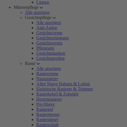
Lippen
Männerpflege
Alle anzeigen
Gesichtspflege
Alle anzeigen
Anti-Aging
Gesichtscreme
Gesichtsreinigung
Gesichtsserum
Pflegesets
Gesichtsmasken
Gesichtspeeling
Rasur
Alle anzeigen
Rasiercreme
Nassrasierer
After Shave Balsam & Lotion
Elektrische Rasierer & Trimmer
Rasierhobel & Zubehör
Herrenrasierer
Pre-Shave
Rasiergel
Rasiermesser
Rasierpinsel
Rasierschale