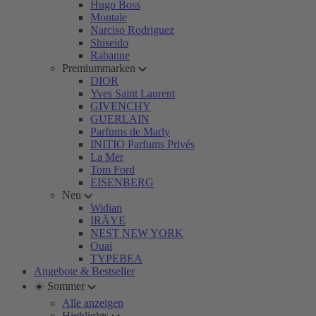
Hugo Boss
Montale
Narciso Rodriguez
Shiseido
Rabanne
Premiummarken
DIOR
Yves Saint Laurent
GIVENCHY
GUERLAIN
Parfums de Marly
INITIO Parfums Privés
La Mer
Tom Ford
EISENBERG
Neu
Widian
IRÄYE
NEST NEW YORK
Ouai
TYPEBEA
Angebote & Bestseller
☀️ Sommer
Alle anzeigen
Highlights