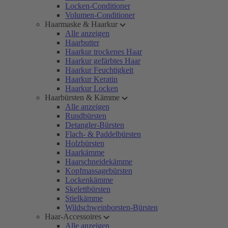
Locken-Conditioner
Volumen-Conditioner
Haarmaske & Haarkur
Alle anzeigen
Haarbutter
Haarkur trockenes Haar
Haarkur gefärbtes Haar
Haarkur Feuchtigkeit
Haarkur Keratin
Haarkur Locken
Haarbürsten & Kämme
Alle anzeigen
Rundbürsten
Detangler-Bürsten
Flach- & Paddelbürsten
Holzbürsten
Haarkämme
Haarschneidekämme
Kopfmassagebürsten
Lockenkämme
Skelettbürsten
Stielkämme
Wildschweinborsten-Bürsten
Haar-Accessoires
Alle anzeigen