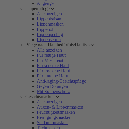
Augengel
Lippenpflege
Alle anzeigen
Lippenbalsam
Lippenmasken
Lippenöl
Lippenpeeling
Lippenserum
Pflege nach Hautbedürfnis/Hauttyp
Alle anzeigen
Für fettige Haut
Für Mischhaut
Für sensible Haut
Für trockene Haut
Für unreine Haut
Anti-Aging-Gesichtspflege
Gegen Rötungen
Mit Sonnenschutz
Gesichtsmasken
Alle anzeigen
Augen- & Lippenmasken
Feuchtigkeitsmasken
Reinigungsmasken
Schlammmasken
Tuchmasken