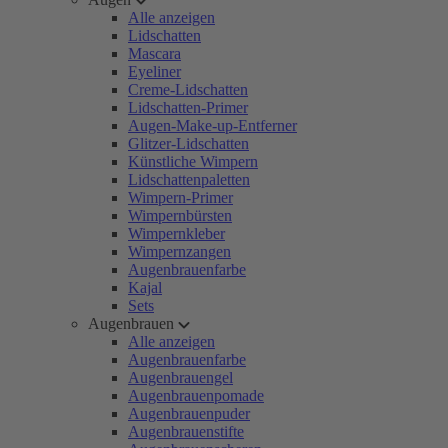
Alle anzeigen
Lidschatten
Mascara
Eyeliner
Creme-Lidschatten
Lidschatten-Primer
Augen-Make-up-Entferner
Glitzer-Lidschatten
Künstliche Wimpern
Lidschattenpaletten
Wimpern-Primer
Wimpernbürsten
Wimpernkleber
Wimpernzangen
Augenbrauenfarbe
Kajal
Sets
Augenbrauen
Alle anzeigen
Augenbrauenfarbe
Augenbrauengel
Augenbrauenpomade
Augenbrauenpuder
Augenbrauenstifte