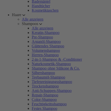
Bademäntel
Handtücher
Kosmetiktaschen
Haare
Alle anzeigen
Shampoos
Alle anzeigen
Keratin-Shampoo
Pre-Shampoo
Arganöl-Shampoo
Glättendes Shampoo
Volumenshampoo
Herren-Shampoo
2-in-1-Shampoo & -Conditioner
Naturkosmetik-Shampoo
Shampoo ohne Silikone & Co.
Silbershampoo
Teebaumöl-Shampoo
Tiefenreinigungsshampoo
Trockenshampoo
Anti-Schuppen-Shampoo
Repair-Shampoo
Color-Shampoo
Feuchtigkeitsshampoo
Festes Shampoo