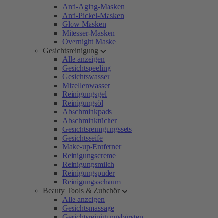
Anti-Aging-Masken
Anti-Pickel-Masken
Glow Masken
Mitesser-Masken
Overnight Maske
Gesichtsreinigung
Alle anzeigen
Gesichtspeeling
Gesichtswasser
Mizellenwasser
Reinigungsgel
Reinigungsöl
Abschminkpads
Abschminktücher
Gesichtsreinigungssets
Gesichtsseife
Make-up-Entferner
Reinigungscreme
Reinigungsmilch
Reinigungspuder
Reinigungsschaum
Beauty Tools & Zubehör
Alle anzeigen
Gesichtsmassage
Gesichtsreinigungsbürsten