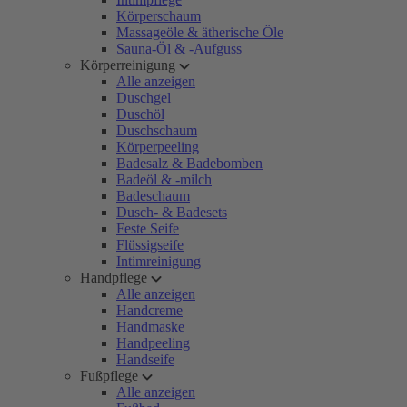
Körperschaum
Massageöle & ätherische Öle
Sauna-Öl & -Aufguss
Körperreinigung
Alle anzeigen
Duschgel
Duschöl
Duschschaum
Körperpeeling
Badesalz & Badebomben
Badeöl & -milch
Badeschaum
Dusch- & Badesets
Feste Seife
Flüssigseife
Intimreinigung
Handpflege
Alle anzeigen
Handcreme
Handmaske
Handpeeling
Handseife
Fußpflege
Alle anzeigen