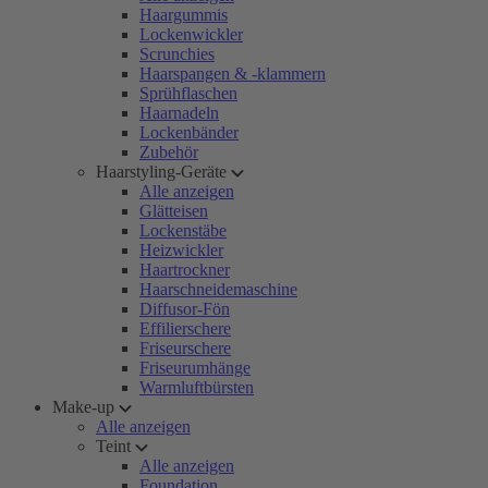
Haargummis
Lockenwickler
Scrunchies
Haarspangen & -klammern
Sprühflaschen
Haarnadeln
Lockenbänder
Zubehör
Haarstyling-Geräte
Alle anzeigen
Glätteisen
Lockenstäbe
Heizwickler
Haartrockner
Haarschneidemaschine
Diffusor-Fön
Effilierschere
Friseurschere
Friseurumhänge
Warmluftbürsten
Make-up
Alle anzeigen
Teint
Alle anzeigen
Foundation