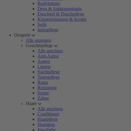
Bodylotions
Deos & Antitranspirants
Duschgel & Duschpflege
Körperreinigung & Scrubs
Seife
Intimpflege
Drogerie
Alle anzeigen
Gesichtspflege
Alle anzeigen
Anti-Aging
Augen
Lippen
Nachtpflege
Tagespflege
Rasur
Reinigung
Sonne
Zähne
Haare
Alle anzeigen
Conditioner
Haarpflege
Shampoo
Haarfarbe