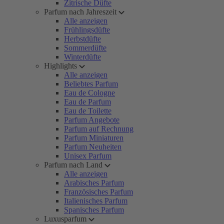
Zitrische Düfte
Parfum nach Jahreszeit
Alle anzeigen
Frühlingsdüfte
Herbstdüfte
Sommerdüfte
Winterdüfte
Highlights
Alle anzeigen
Beliebtes Parfum
Eau de Cologne
Eau de Parfum
Eau de Toilette
Parfum Angebote
Parfum auf Rechnung
Parfum Miniaturen
Parfum Neuheiten
Unisex Parfum
Parfum nach Land
Alle anzeigen
Arabisches Parfum
Französisches Parfum
Italienisches Parfum
Spanisches Parfum
Luxusparfum