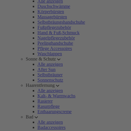
Alle anzeigen
Duschschwämme
Körperbürsten
Massagebürsten
Selbstbräungshandschuhe
Fußpflegezubehör
Hand & Fuß-Schmuck
Nagelpflegezubehör
Peelinghandschuhe
Pflege Accessoires
Waschlappen
Sonne & Schutz
Alle anzeigen
After Sun
Selbstbräuner
Sonnenschutz
Haarentfernung
Alle anzeigen
Kalt- & Warmwachs
Rasierer
Rasurpflege
Enthaarungscreme
Bad
Alle anzeigen
Badaccessoires