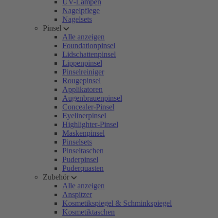
UV-Lampen
Nagelpflege
Nagelsets
Pinsel
Alle anzeigen
Foundationpinsel
Lidschattenpinsel
Lippenpinsel
Pinselreiniger
Rougepinsel
Applikatoren
Augenbrauenpinsel
Concealer-Pinsel
Eyelinerpinsel
Highlighter-Pinsel
Maskenpinsel
Pinselsets
Pinseltaschen
Puderpinsel
Puderquasten
Zubehör
Alle anzeigen
Anspitzer
Kosmetikspiegel & Schminkspiegel
Kosmetiktaschen