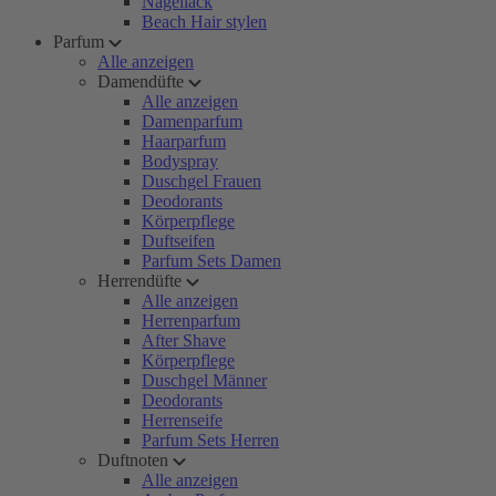
Nagellack
Beach Hair stylen
Parfum
Alle anzeigen
Damendüfte
Alle anzeigen
Damenparfum
Haarparfum
Bodyspray
Duschgel Frauen
Deodorants
Körperpflege
Duftseifen
Parfum Sets Damen
Herrendüfte
Alle anzeigen
Herrenparfum
After Shave
Körperpflege
Duschgel Männer
Deodorants
Herrenseife
Parfum Sets Herren
Duftnoten
Alle anzeigen