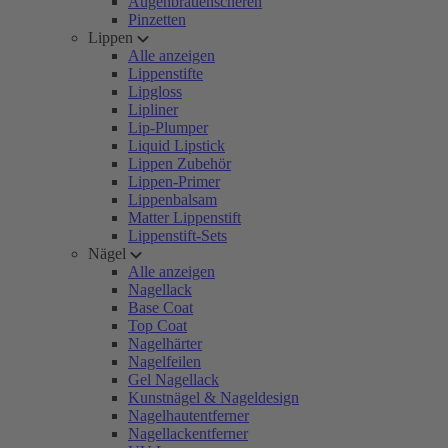
Augenbrauenscheren
Pinzetten
Lippen
Alle anzeigen
Lippenstifte
Lipgloss
Lipliner
Lip-Plumper
Liquid Lipstick
Lippen Zubehör
Lippen-Primer
Lippenbalsam
Matter Lippenstift
Lippenstift-Sets
Nägel
Alle anzeigen
Nagellack
Base Coat
Top Coat
Nagelhärter
Nagelfeilen
Gel Nagellack
Kunstnägel & Nageldesign
Nagelhautentferner
Nagellackentferner