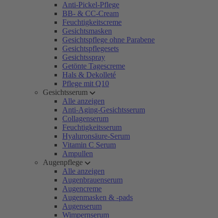
Anti-Pickel-Pflege
BB- & CC-Cream
Feuchtigkeitscreme
Gesichtsmasken
Gesichtspflege ohne Parabene
Gesichtspflegesets
Gesichtsspray
Getönte Tagescreme
Hals & Dekolleté
Pflege mit Q10
Gesichtsserum
Alle anzeigen
Anti-Aging-Gesichtsserum
Collagenserum
Feuchtigkeitsserum
Hyaluronsäure-Serum
Vitamin C Serum
Ampullen
Augenpflege
Alle anzeigen
Augenbrauenserum
Augencreme
Augenmasken & -pads
Augenserum
Wimpernserum