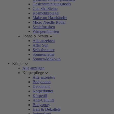
Gesichtsreinigungstools
Gua Sha Steine
Kosmetikspiegel
Make-up Haarbänder
Micro Needle Roller
Schlafmasken
Wimpernbürsten
Sonne & Schutz
Alle anzeigen
After Sun
Selbstbräuner
Sonnencreme
Sonnen-Make-up
Körper
Alle anzeigen
Körperpflege
Alle anzeigen
Bodylotion
Deodorant
Körperbutter
Körperöl
Anti-Cellulite
Bodyspray
Hals & Dekolleté
Intimpflege