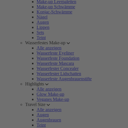
Make-up Leerpaletten
Make-up Schwämme
Konjac-Schwämme
Nägel
Augen
Lippen
Sets
Teint
Wasserfestes Make-up
Alle anzeigen
Wasserfeste Eyeliner
Wasserfeste Foundation
Wasserfeste Mascara
Wasserfester Concealer
Wasserfester Lidschatten
Wasserfeste Augenbrauenstifte
Highlights
Alle anzeigen
Glow Make-up
Veganes Make-up
Travel Size
Alle anzeigen
Augen
Augenbrauen
Teint