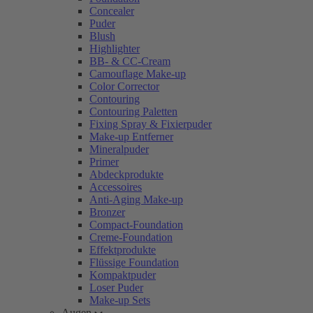
Concealer
Puder
Blush
Highlighter
BB- & CC-Cream
Camouflage Make-up
Color Corrector
Contouring
Contouring Paletten
Fixing Spray & Fixierpuder
Make-up Entferner
Mineralpuder
Primer
Abdeckprodukte
Accessoires
Anti-Aging Make-up
Bronzer
Compact-Foundation
Creme-Foundation
Effektprodukte
Flüssige Foundation
Kompaktpuder
Loser Puder
Make-up Sets
Augen