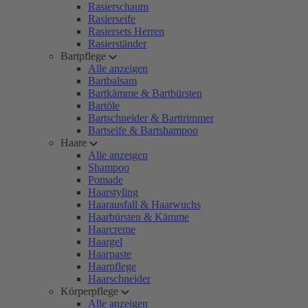
Rasierschaum
Rasierseife
Rasiersets Herren
Rasierständer
Bartpflege
Alle anzeigen
Bartbalsam
Bartkämme & Bartbürsten
Bartöle
Bartschneider & Barttrimmer
Bartseife & Bartshampoo
Haare
Alle anzeigen
Shampoo
Pomade
Haarstyling
Haarausfall & Haarwuchs
Haarbürsten & Kämme
Haarcreme
Haargel
Haarpaste
Haarpflege
Haarschneider
Körperpflege
Alle anzeigen