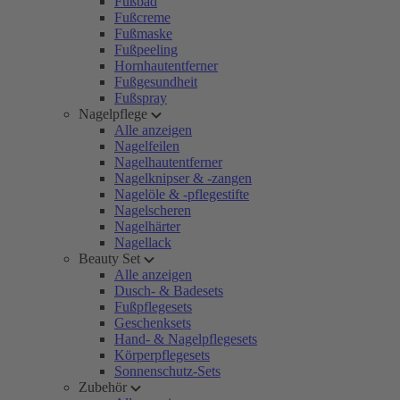
Fußbad
Fußcreme
Fußmaske
Fußpeeling
Hornhautentferner
Fußgesundheit
Fußspray
Nagelpflege
Alle anzeigen
Nagelfeilen
Nagelhautentferner
Nagelknipser & -zangen
Nagelöle & -pflegestifte
Nagelscheren
Nagelhärter
Nagellack
Beauty Set
Alle anzeigen
Dusch- & Badesets
Fußpflegesets
Geschenksets
Hand- & Nagelpflegesets
Körperpflegesets
Sonnenschutz-Sets
Zubehör