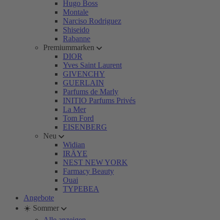
Hugo Boss
Montale
Narciso Rodriguez
Shiseido
Rabanne
Premiummarken
DIOR
Yves Saint Laurent
GIVENCHY
GUERLAIN
Parfums de Marly
INITIO Parfums Privés
La Mer
Tom Ford
EISENBERG
Neu
Widian
IRÄYE
NEST NEW YORK
Farmacy Beauty
Ouai
TYPEBEA
Angebote
☀️ Sommer
Alle anzeigen