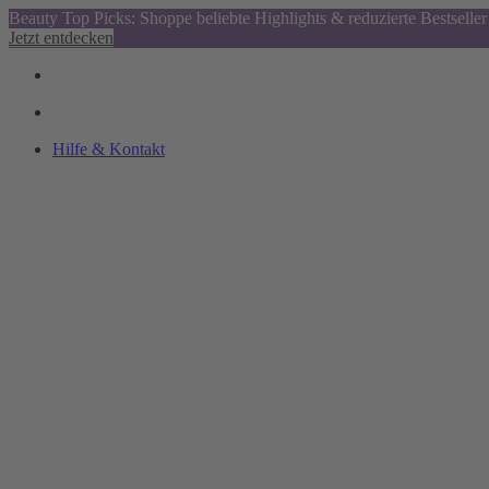
Beauty Top Picks: Shoppe beliebte Highlights & reduzierte Bestseller
Jetzt entdecken
Hilfe & Kontakt