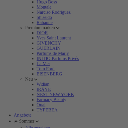
Hugo Boss
Montale
Narciso Rodriguez
Shiseido
Rabanne
Premiummarken
DIOR
Yves Saint Laurent
GIVENCHY
GUERLAIN
Parfums de Marly
INITIO Parfums Privés
La Mer
Tom Ford
EISENBERG
Neu
Widian
IRÄYE
NEST NEW YORK
Farmacy Beauty
Ouai
TYPEBEA
Angebote
☀️ Sommer
Alle anzeigen