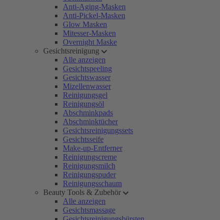
Anti-Aging-Masken
Anti-Pickel-Masken
Glow Masken
Mitesser-Masken
Overnight Maske
Gesichtsreinigung
Alle anzeigen
Gesichtspeeling
Gesichtswasser
Mizellenwasser
Reinigungsgel
Reinigungsöl
Abschminkpads
Abschminktücher
Gesichtsreinigungssets
Gesichtsseife
Make-up-Entferner
Reinigungscreme
Reinigungsmilch
Reinigungspuder
Reinigungsschaum
Beauty Tools & Zubehör
Alle anzeigen
Gesichtsmassage
Gesichtsreinigungsbürsten