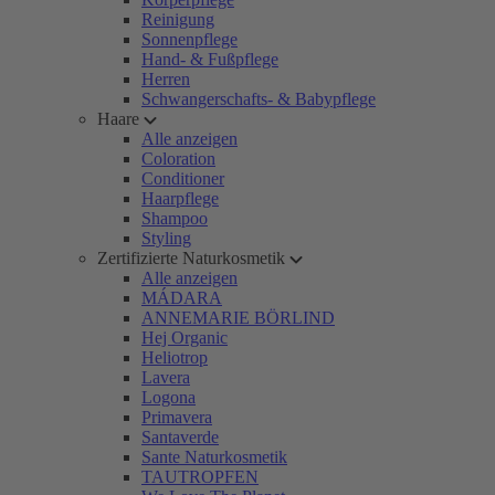
Reinigung
Sonnenpflege
Hand- & Fußpflege
Herren
Schwangerschafts- & Babypflege
Haare
Alle anzeigen
Coloration
Conditioner
Haarpflege
Shampoo
Styling
Zertifizierte Naturkosmetik
Alle anzeigen
MÁDARA
ANNEMARIE BÖRLIND
Hej Organic
Heliotrop
Lavera
Logona
Primavera
Santaverde
Sante Naturkosmetik
TAUTROPFEN