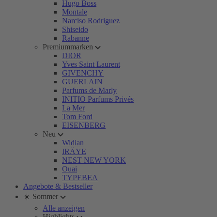
Hugo Boss
Montale
Narciso Rodriguez
Shiseido
Rabanne
Premiummarken
DIOR
Yves Saint Laurent
GIVENCHY
GUERLAIN
Parfums de Marly
INITIO Parfums Privés
La Mer
Tom Ford
EISENBERG
Neu
Widian
IRÄYE
NEST NEW YORK
Ouai
TYPEBEA
Angebote & Bestseller
☀️ Sommer
Alle anzeigen
Highlights