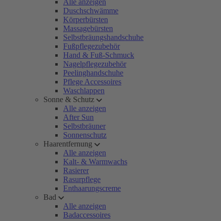
Alle anzeigen
Duschschwämme
Körperbürsten
Massagebürsten
Selbstbräungshandschuhe
Fußpflegezubehör
Hand & Fuß-Schmuck
Nagelpflegezubehör
Peelinghandschuhe
Pflege Accessoires
Waschlappen
Sonne & Schutz
Alle anzeigen
After Sun
Selbstbräuner
Sonnenschutz
Haarentfernung
Alle anzeigen
Kalt- & Warmwachs
Rasierer
Rasurpflege
Enthaarungscreme
Bad
Alle anzeigen
Badaccessoires