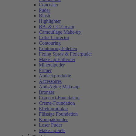
Concealer
Puder
Blush
Highlighter
BB- & CC-Cream
Camouflage Make-up
Color Corrector
Contouring
Contouring Paletten
Fixing Spray & Fixierpuder
Make-up Entferner
Mineralpuder
Primer
Abdeckprodukte
Accessoires
Anti-Aging Make-up
Bronzer
Compact-Foundation
Creme-Foundation
Effektprodukte
Flüssige Foundation
Kompaktpuder
Loser Puder
Make-up Sets
Augen