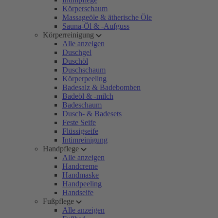
Körperschaum
Massageöle & ätherische Öle
Sauna-Öl & -Aufguss
Körperreinigung
Alle anzeigen
Duschgel
Duschöl
Duschschaum
Körperpeeling
Badesalz & Badebomben
Badeöl & -milch
Badeschaum
Dusch- & Badesets
Feste Seife
Flüssigseife
Intimreinigung
Handpflege
Alle anzeigen
Handcreme
Handmaske
Handpeeling
Handseife
Fußpflege
Alle anzeigen