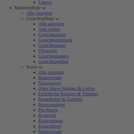
Lippen
Männerpflege
Alle anzeigen
Gesichtspflege
Alle anzeigen
Anti-Aging
Gesichtscreme
Gesichtsreinigung
Gesichtsserum
Pflegesets
Gesichtsmasken
Gesichtspeeling
Rasur
Alle anzeigen
Rasiercreme
Nassrasierer
After Shave Balsam & Lotion
Elektrische Rasierer & Trimmer
Rasierhobel & Zubehör
Herrenrasierer
Pre-Shave
Rasiergel
Rasiermesser
Rasierpinsel
Rasierschale