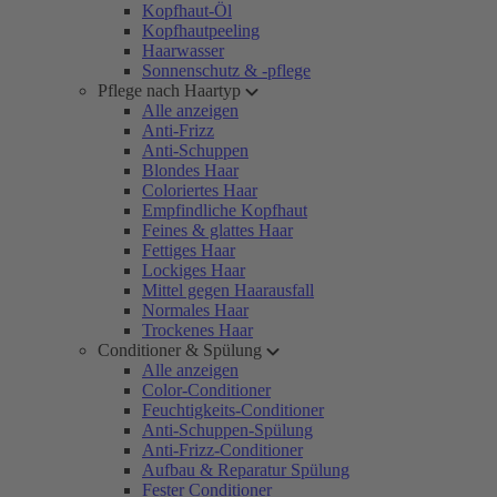
Kopfhaut-Öl
Kopfhautpeeling
Haarwasser
Sonnenschutz & -pflege
Pflege nach Haartyp
Alle anzeigen
Anti-Frizz
Anti-Schuppen
Blondes Haar
Coloriertes Haar
Empfindliche Kopfhaut
Feines & glattes Haar
Fettiges Haar
Lockiges Haar
Mittel gegen Haarausfall
Normales Haar
Trockenes Haar
Conditioner & Spülung
Alle anzeigen
Color-Conditioner
Feuchtigkeits-Conditioner
Anti-Schuppen-Spülung
Anti-Frizz-Conditioner
Aufbau & Reparatur Spülung
Fester Conditioner