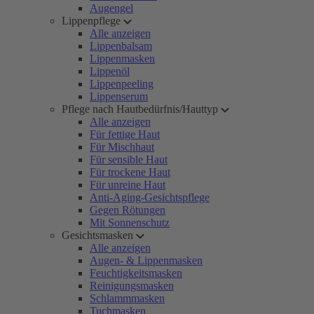
Augengel
Lippenpflege
Alle anzeigen
Lippenbalsam
Lippenmasken
Lippenöl
Lippenpeeling
Lippenserum
Pflege nach Hautbedürfnis/Hauttyp
Alle anzeigen
Für fettige Haut
Für Mischhaut
Für sensible Haut
Für trockene Haut
Für unreine Haut
Anti-Aging-Gesichtspflege
Gegen Rötungen
Mit Sonnenschutz
Gesichtsmasken
Alle anzeigen
Augen- & Lippenmasken
Feuchtigkeitsmasken
Reinigungsmasken
Schlammmasken
Tuchmasken