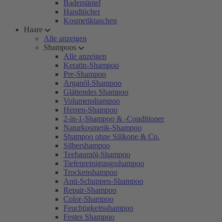
Bademäntel
Handtücher
Kosmetiktaschen
Haare
Alle anzeigen
Shampoos
Alle anzeigen
Keratin-Shampoo
Pre-Shampoo
Arganöl-Shampoo
Glättendes Shampoo
Volumenshampoo
Herren-Shampoo
2-in-1-Shampoo & -Conditioner
Naturkosmetik-Shampoo
Shampoo ohne Silikone & Co.
Silbershampoo
Teebaumöl-Shampoo
Tiefenreinigungsshampoo
Trockenshampoo
Anti-Schuppen-Shampoo
Repair-Shampoo
Color-Shampoo
Feuchtigkeitsshampoo
Festes Shampoo