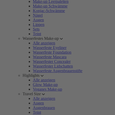
Make-up Leerpaletten
Make-up Schwämme
Konjac-Schwämme
Nägel
Augen
Lippen
Sets
Teint
Wasserfestes Make-up
Alle anzeigen
Wasserfeste Eyeliner
Wasserfeste Foundation
Wasserfeste Mascara
Wasserfester Concealer
Wasserfester Lidschatten
Wasserfeste Augenbrauenstifte
Highlights
Alle anzeigen
Glow Make-up
Veganes Make-up
Travel Size
Alle anzeigen
Augen
Augenbrauen
Teint