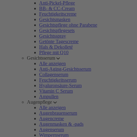
Anti-Pickel-Pflege
BB- & CC-Cream
Feuchtigkeitscreme
Gesichtsmasken
Gesichtspflege ohne Parabene
Gesichtspflegesets
Gesichtsspray
Getönte Tagescreme
Hals & Dekolleté
Pflege mit Q10
Gesichtsserum
Alle anzeigen
Anti-Aging-Gesichtsserum
Collagenserum
Feuchtigkeitsserum
Hyaluronsäure-Serum
Vitamin C Serum
Ampullen
Augenpflege
Alle anzeigen
Augenbrauenserum
Augencreme
Augenmasken & -pads
Augenserum
Wimpernserum