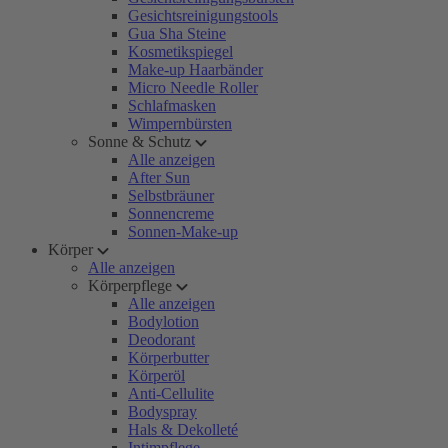
Gesichtsreinigungstools
Gua Sha Steine
Kosmetikspiegel
Make-up Haarbänder
Micro Needle Roller
Schlafmasken
Wimpernbürsten
Sonne & Schutz
Alle anzeigen
After Sun
Selbstbräuner
Sonnencreme
Sonnen-Make-up
Körper
Alle anzeigen
Körperpflege
Alle anzeigen
Bodylotion
Deodorant
Körperbutter
Körperöl
Anti-Cellulite
Bodyspray
Hals & Dekolleté
Intimpflege