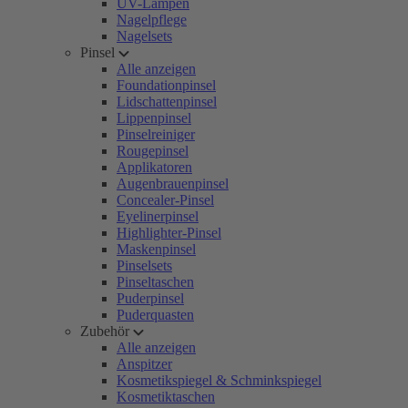
UV-Lampen
Nagelpflege
Nagelsets
Pinsel
Alle anzeigen
Foundationpinsel
Lidschattenpinsel
Lippenpinsel
Pinselreiniger
Rougepinsel
Applikatoren
Augenbrauenpinsel
Concealer-Pinsel
Eyelinerpinsel
Highlighter-Pinsel
Maskenpinsel
Pinselsets
Pinseltaschen
Puderpinsel
Puderquasten
Zubehör
Alle anzeigen
Anspitzer
Kosmetikspiegel & Schminkspiegel
Kosmetiktaschen