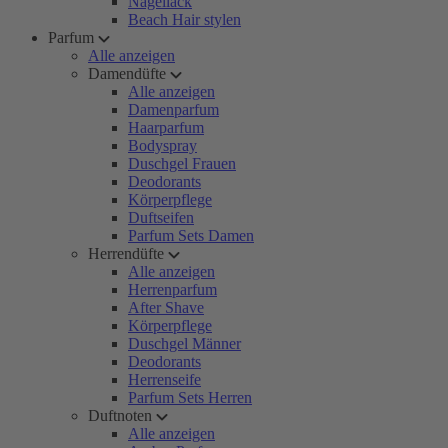
Nagellack
Beach Hair stylen
Parfum
Alle anzeigen
Damendüfte
Alle anzeigen
Damenparfum
Haarparfum
Bodyspray
Duschgel Frauen
Deodorants
Körperpflege
Duftseifen
Parfum Sets Damen
Herrendüfte
Alle anzeigen
Herrenparfum
After Shave
Körperpflege
Duschgel Männer
Deodorants
Herrenseife
Parfum Sets Herren
Duftnoten
Alle anzeigen