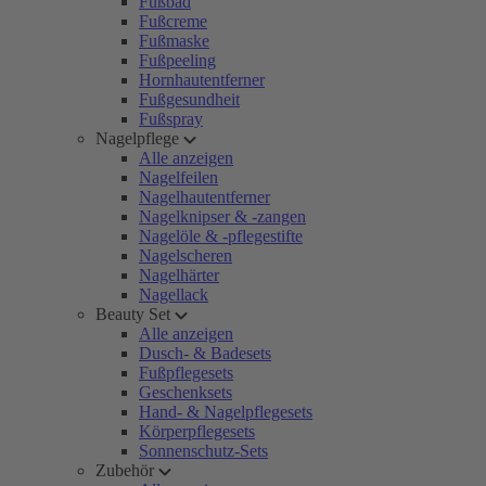
Fußbad
Fußcreme
Fußmaske
Fußpeeling
Hornhautentferner
Fußgesundheit
Fußspray
Nagelpflege
Alle anzeigen
Nagelfeilen
Nagelhautentferner
Nagelknipser & -zangen
Nagelöle & -pflegestifte
Nagelscheren
Nagelhärter
Nagellack
Beauty Set
Alle anzeigen
Dusch- & Badesets
Fußpflegesets
Geschenksets
Hand- & Nagelpflegesets
Körperpflegesets
Sonnenschutz-Sets
Zubehör