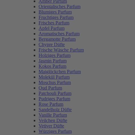
Amber Parfum
Orientalisches Parfum
Blumiges Parfum
Fruchtiges Parfum
Frisches Parfum
Apfel Parfum
Aromatisches Parfum
Bergamotte Parfum
Chypre Düfte
Frische Wäsche Parfum
Holziges Parfum
Jasmin Parfum
Kokos Parfum
Maiglöckchen Parfum
Molekül Parfum
Moschus Parfum
Oud Parfum
Patchouli Parfum
Pudriges Parfum
Rose Parfum
Sandelholz Düfte
Vanille Parfum
Veilchen Düfte
Vetiver Düfte
Würziges Parfum