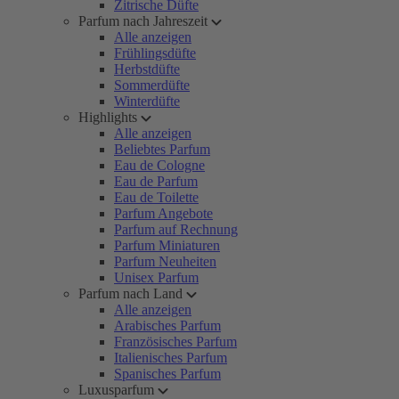
Zitrische Düfte
Parfum nach Jahreszeit
Alle anzeigen
Frühlingsdüfte
Herbstdüfte
Sommerdüfte
Winterdüfte
Highlights
Alle anzeigen
Beliebtes Parfum
Eau de Cologne
Eau de Parfum
Eau de Toilette
Parfum Angebote
Parfum auf Rechnung
Parfum Miniaturen
Parfum Neuheiten
Unisex Parfum
Parfum nach Land
Alle anzeigen
Arabisches Parfum
Französisches Parfum
Italienisches Parfum
Spanisches Parfum
Luxusparfum