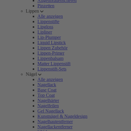
Augenbrauenscheren
Pinzetten
Lippen
Alle anzeigen
Lippenstifte
Lipgloss
Lipliner
Lip-Plumper
Liquid Lipstick
Lippen Zubehör
Lippen-Primer
Lippenbalsam
Matter Lippenstift
Lippenstift-Sets
Nägel
Alle anzeigen
Nagellack
Base Coat
Top Coat
Nagelhärter
Nagelfeilen
Gel Nagellack
Kunstnägel & Nageldesign
Nagelhautentferner
Nagellackentferner