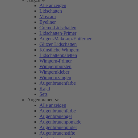
Alle anzeigen
Lidschatten
Mascara
Eyeliner
Creme-Lidschatten
Lidschatten-Primer
Augen-Make-up-Entferner
Glitzer-Lidschatten
Künstliche Wimpern
Lidschattenpaletten
Wimpern-Primer
Wimpernbürsten
Wimpernkleber
Wimpernzangen
Augenbrauenfarbe
Kajal
Sets
Augenbrauen
Alle anzeigen
Augenbrauenfarbe
Augenbrauengel
Augenbrauenpomade
Augenbrauenpuder
Augenbrauenstifte