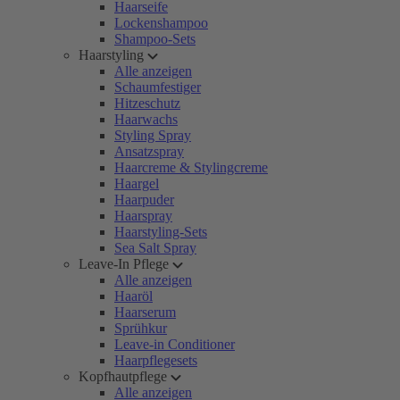
Haarseife
Lockenshampoo
Shampoo-Sets
Haarstyling
Alle anzeigen
Schaumfestiger
Hitzeschutz
Haarwachs
Styling Spray
Ansatzspray
Haarcreme & Stylingcreme
Haargel
Haarpuder
Haarspray
Haarstyling-Sets
Sea Salt Spray
Leave-In Pflege
Alle anzeigen
Haaröl
Haarserum
Sprühkur
Leave-in Conditioner
Haarpflegesets
Kopfhautpflege
Alle anzeigen