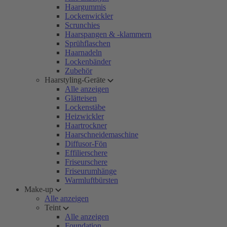
Haargummis
Lockenwickler
Scrunchies
Haarspangen & -klammern
Sprühflaschen
Haarnadeln
Lockenbänder
Zubehör
Haarstyling-Geräte
Alle anzeigen
Glätteisen
Lockenstäbe
Heizwickler
Haartrockner
Haarschneidemaschine
Diffusor-Fön
Effilierschere
Friseurschere
Friseurumhänge
Warmluftbürsten
Make-up
Alle anzeigen
Teint
Alle anzeigen
Foundation