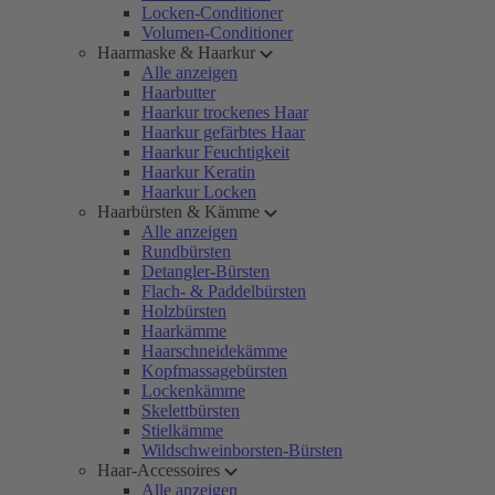
Locken-Conditioner
Volumen-Conditioner
Haarmaske & Haarkur
Alle anzeigen
Haarbutter
Haarkur trockenes Haar
Haarkur gefärbtes Haar
Haarkur Feuchtigkeit
Haarkur Keratin
Haarkur Locken
Haarbürsten & Kämme
Alle anzeigen
Rundbürsten
Detangler-Bürsten
Flach- & Paddelbürsten
Holzbürsten
Haarkämme
Haarschneidekämme
Kopfmassagebürsten
Lockenkämme
Skelettbürsten
Stielkämme
Wildschweinborsten-Bürsten
Haar-Accessoires
Alle anzeigen