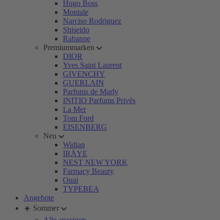
Hugo Boss
Montale
Narciso Rodriguez
Shiseido
Rabanne
Premiummarken
DIOR
Yves Saint Laurent
GIVENCHY
GUERLAIN
Parfums de Marly
INITIO Parfums Privés
La Mer
Tom Ford
EISENBERG
Neu
Widian
IRÄYE
NEST NEW YORK
Farmacy Beauty
Ouai
TYPEBEA
Angebote
☀️ Sommer
Alle anzeigen