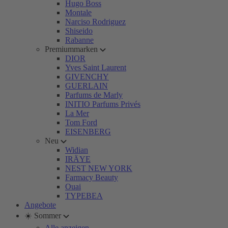
Hugo Boss
Montale
Narciso Rodriguez
Shiseido
Rabanne
Premiummarken
DIOR
Yves Saint Laurent
GIVENCHY
GUERLAIN
Parfums de Marly
INITIO Parfums Privés
La Mer
Tom Ford
EISENBERG
Neu
Widian
IRÄYE
NEST NEW YORK
Farmacy Beauty
Ouai
TYPEBEA
Angebote
☀️ Sommer
Alle anzeigen