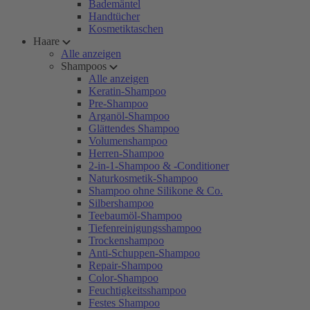
Bademäntel
Handtücher
Kosmetiktaschen
Haare
Alle anzeigen
Shampoos
Alle anzeigen
Keratin-Shampoo
Pre-Shampoo
Arganöl-Shampoo
Glättendes Shampoo
Volumenshampoo
Herren-Shampoo
2-in-1-Shampoo & -Conditioner
Naturkosmetik-Shampoo
Shampoo ohne Silikone & Co.
Silbershampoo
Teebaumöl-Shampoo
Tiefenreinigungsshampoo
Trockenshampoo
Anti-Schuppen-Shampoo
Repair-Shampoo
Color-Shampoo
Feuchtigkeitsshampoo
Festes Shampoo