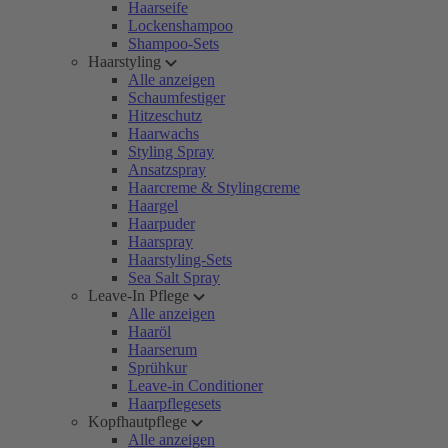
Haarseife
Lockenshampoo
Shampoo-Sets
Haarstyling
Alle anzeigen
Schaumfestiger
Hitzeschutz
Haarwachs
Styling Spray
Ansatzspray
Haarcreme & Stylingcreme
Haargel
Haarpuder
Haarspray
Haarstyling-Sets
Sea Salt Spray
Leave-In Pflege
Alle anzeigen
Haaröl
Haarserum
Sprühkur
Leave-in Conditioner
Haarpflegesets
Kopfhautpflege
Alle anzeigen