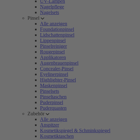
UV-Lampen
Nagelpflege
Nagelsets
Pinsel
Alle anzeigen
Foundationpinsel
Lidschattenpinsel
Lippenpinsel
Pinselreiniger
Rougepinsel
Applikatoren
Augenbrauenpinsel
Concealer-Pinsel
Eyelinerpinsel
Highlighter-Pinsel
Maskenpinsel
Pinselsets
Pinseltaschen
Puderpinsel
Puderquasten
Zubehör
Alle anzeigen
Anspitzer
Kosmetikspiegel & Schminkspiegel
Kosmetiktaschen