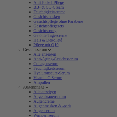
Anti-Pickel-Pflege
BB- & CC-Cream
Feuchtigkeitscreme
Gesichtsmasken
Gesichtspflege ohne Parabene
Gesichtspflegesets
Gesichtsspray
Getönte Tagescreme
Hals & Dekolleté
Pflege mit Q10
Gesichtsserum
Alle anzeigen
Anti-Aging-Gesichtsserum
Collagenserum
Feuchtigkeitsserum
Hyaluronsäure-Serum
Vitamin C Serum
Ampullen
Augenpflege
Alle anzeigen
Augenbrauenserum
Augencreme
Augenmasken & -pads
Augenserum
Wimpernserum