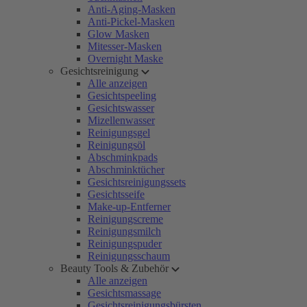
Anti-Aging-Masken
Anti-Pickel-Masken
Glow Masken
Mitesser-Masken
Overnight Maske
Gesichtsreinigung
Alle anzeigen
Gesichtspeeling
Gesichtswasser
Mizellenwasser
Reinigungsgel
Reinigungsöl
Abschminkpads
Abschminktücher
Gesichtsreinigungssets
Gesichtsseife
Make-up-Entferner
Reinigungscreme
Reinigungsmilch
Reinigungspuder
Reinigungsschaum
Beauty Tools & Zubehör
Alle anzeigen
Gesichtsmassage
Gesichtsreinigungsbürsten