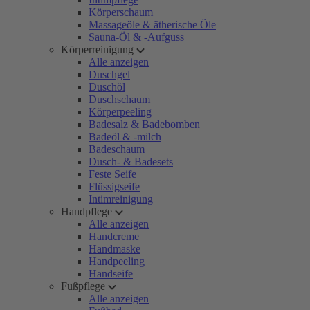
Körperschaum
Massageöle & ätherische Öle
Sauna-Öl & -Aufguss
Körperreinigung
Alle anzeigen
Duschgel
Duschöl
Duschschaum
Körperpeeling
Badesalz & Badebomben
Badeöl & -milch
Badeschaum
Dusch- & Badesets
Feste Seife
Flüssigseife
Intimreinigung
Handpflege
Alle anzeigen
Handcreme
Handmaske
Handpeeling
Handseife
Fußpflege
Alle anzeigen