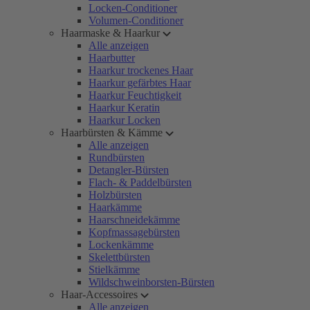
Locken-Conditioner
Volumen-Conditioner
Haarmaske & Haarkur
Alle anzeigen
Haarbutter
Haarkur trockenes Haar
Haarkur gefärbtes Haar
Haarkur Feuchtigkeit
Haarkur Keratin
Haarkur Locken
Haarbürsten & Kämme
Alle anzeigen
Rundbürsten
Detangler-Bürsten
Flach- & Paddelbürsten
Holzbürsten
Haarkämme
Haarschneidekämme
Kopfmassagebürsten
Lockenkämme
Skelettbürsten
Stielkämme
Wildschweinborsten-Bürsten
Haar-Accessoires
Alle anzeigen