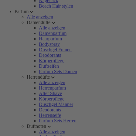
Nagellack
Beach Hair stylen
Parfum
Alle anzeigen
Damendüfte
Alle anzeigen
Damenparfum
Haarparfum
Bodyspray
Duschgel Frauen
Deodorants
Körperpflege
Duftseifen
Parfum Sets Damen
Herrendüfte
Alle anzeigen
Herrenparfum
After Shave
Körperpflege
Duschgel Männer
Deodorants
Herrenseife
Parfum Sets Herren
Duftnoten
Alle anzeigen