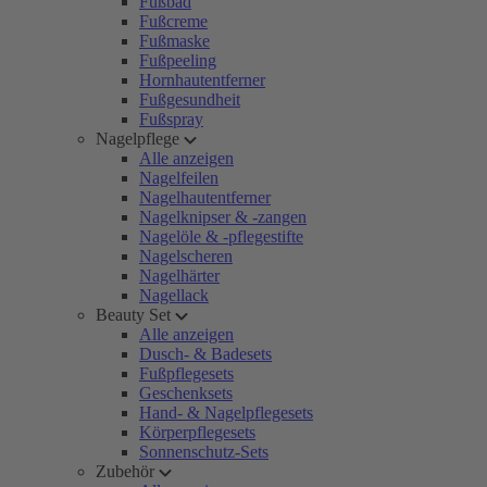
Fußbad
Fußcreme
Fußmaske
Fußpeeling
Hornhautentferner
Fußgesundheit
Fußspray
Nagelpflege
Alle anzeigen
Nagelfeilen
Nagelhautentferner
Nagelknipser & -zangen
Nagelöle & -pflegestifte
Nagelscheren
Nagelhärter
Nagellack
Beauty Set
Alle anzeigen
Dusch- & Badesets
Fußpflegesets
Geschenksets
Hand- & Nagelpflegesets
Körperpflegesets
Sonnenschutz-Sets
Zubehör