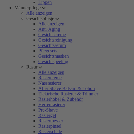
Lippen
Männerpflege
Alle anzeigen
Gesichtspflege
Alle anzeigen
Anti-Aging
Gesichtscreme
Gesichtsreinigung
Gesichtsserum
Pflegesets
Gesichtsmasken
Gesichtspeeling
Rasur
Alle anzeigen
Rasiercreme
Nassrasierer
After Shave Balsam & Lotion
Elektrische Rasierer & Trimmer
Rasierhobel & Zubehör
Herrenrasierer
Pre-Shave
Rasiergel
Rasiermesser
Rasierpinsel
Rasierschale