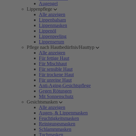
Augengel
Lippenpflege
Alle anzeigen
Lippenbalsam
Lippenmasken
Lippenöl
Lippenpeeling
Lippenserum
Pflege nach Hautbedürfnis/Hauttyp
Alle anzeigen
Für fettige Haut
Für Mischhaut
Für sensible Haut
Für trockene Haut
Für unreine Haut
Anti-Aging-Gesichtspflege
Gegen Rötungen
Mit Sonnenschutz
Gesichtsmasken
Alle anzeigen
Augen- & Lippenmasken
Feuchtigkeitsmasken
Reinigungsmasken
Schlammmasken
Tuchmasken