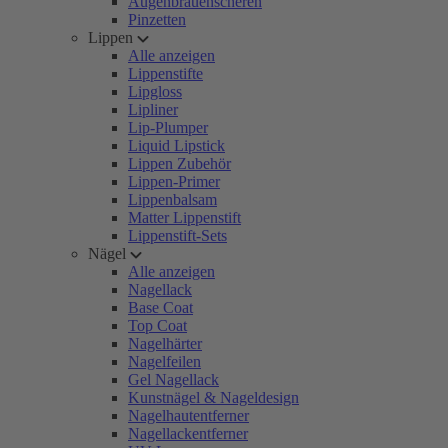
Augenbrauenscheren
Pinzetten
Lippen
Alle anzeigen
Lippenstifte
Lipgloss
Lipliner
Lip-Plumper
Liquid Lipstick
Lippen Zubehör
Lippen-Primer
Lippenbalsam
Matter Lippenstift
Lippenstift-Sets
Nägel
Alle anzeigen
Nagellack
Base Coat
Top Coat
Nagelhärter
Nagelfeilen
Gel Nagellack
Kunstnägel & Nageldesign
Nagelhautentferner
Nagellackentferner