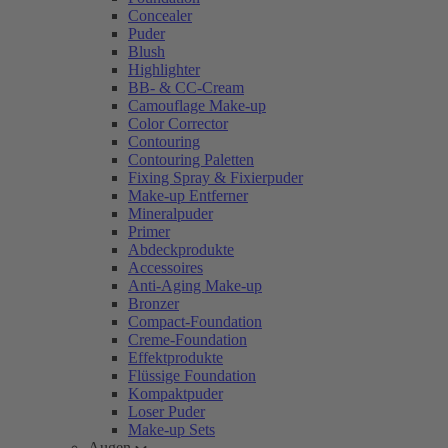
Concealer
Puder
Blush
Highlighter
BB- & CC-Cream
Camouflage Make-up
Color Corrector
Contouring
Contouring Paletten
Fixing Spray & Fixierpuder
Make-up Entferner
Mineralpuder
Primer
Abdeckprodukte
Accessoires
Anti-Aging Make-up
Bronzer
Compact-Foundation
Creme-Foundation
Effektprodukte
Flüssige Foundation
Kompaktpuder
Loser Puder
Make-up Sets
Augen