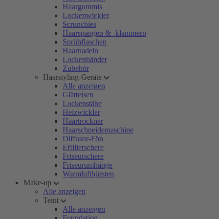
Haargummis
Lockenwickler
Scrunchies
Haarspangen & -klammern
Sprühflaschen
Haarnadeln
Lockenbänder
Zubehör
Haarstyling-Geräte
Alle anzeigen
Glätteisen
Lockenstäbe
Heizwickler
Haartrockner
Haarschneidemaschine
Diffusor-Fön
Effilierschere
Friseurschere
Friseurumhänge
Warmluftbürsten
Make-up
Alle anzeigen
Teint
Alle anzeigen
Foundation