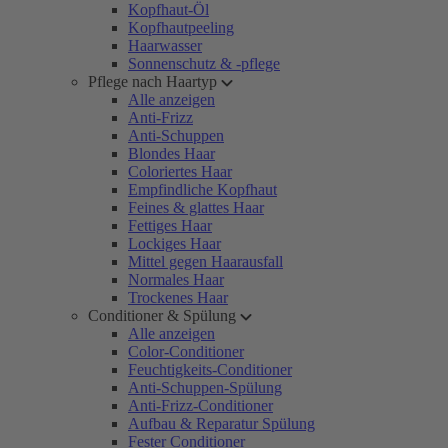
Kopfhaut-Öl
Kopfhautpeeling
Haarwasser
Sonnenschutz & -pflege
Pflege nach Haartyp
Alle anzeigen
Anti-Frizz
Anti-Schuppen
Blondes Haar
Coloriertes Haar
Empfindliche Kopfhaut
Feines & glattes Haar
Fettiges Haar
Lockiges Haar
Mittel gegen Haarausfall
Normales Haar
Trockenes Haar
Conditioner & Spülung
Alle anzeigen
Color-Conditioner
Feuchtigkeits-Conditioner
Anti-Schuppen-Spülung
Anti-Frizz-Conditioner
Aufbau & Reparatur Spülung
Fester Conditioner