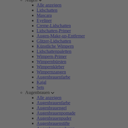
Alle anzeigen
Lidschatten
Mascara
Eyeliner
Creme-Lidschatten
Lidschatten-Primer
Augen-Make-up-Entferner
Glitzer-Lidschatten
Künstliche Wimpern
Lidschattenpaletten
Wimpern-Primer
Wimpernbürsten
Wimpernkleber
Wimpernzangen
Augenbrauenfarbe
Kajal
Sets
Augenbrauen
Alle anzeigen
Augenbrauenfarbe
Augenbrauengel
Augenbrauenpomade
Augenbrauenpuder
Augenbrauenstifte