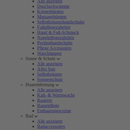
Alle anzeigen
Duschschwämme
Körperbürsten
Massagebürsten
Selbstbräungshandschuhe
Fußpflegezubehör
Hand & Fuß-Schmuck
Nagelpflegezubehör
Peelinghandschuhe
Pflege Accessoires
Waschlappen
Sonne & Schutz
Alle anzeigen
After Sun
Selbstbräuner
Sonnenschutz
Haarentfernung
Alle anzeigen
Kalt- & Warmwachs
Rasierer
Rasurpflege
Enthaarungscreme
Bad
Alle anzeigen
Badaccessoires