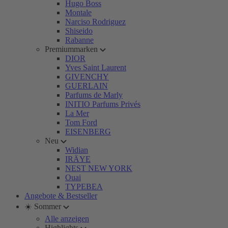
Hugo Boss
Montale
Narciso Rodriguez
Shiseido
Rabanne
Premiummarken
DIOR
Yves Saint Laurent
GIVENCHY
GUERLAIN
Parfums de Marly
INITIO Parfums Privés
La Mer
Tom Ford
EISENBERG
Neu
Widian
IRÄYE
NEST NEW YORK
Ouai
TYPEBEA
Angebote & Bestseller
☀️ Sommer
Alle anzeigen
Highlights