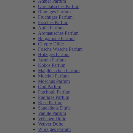
Amber Parfum
Orientalisches Parfum
Blumiges Parfum
Fruchtiges Parfum
Frisches Parfum
Apfel Parfum
Aromatisches Parfum
Bergamotte Parfum
Chypre Düfte
Frische Wäsche Parfum
Holziges Parfum
Jasmin Parfum
Kokos Parfum
Maiglöckchen Parfum
Molekül Parfum
Moschus Parfum
Oud Parfum
Patchouli Parfum
Pudriges Parfum
Rose Parfum
Sandelholz Düfte
Vanille Parfum
Veilchen Düfte
Vetiver Düfte
Würziges Parfum