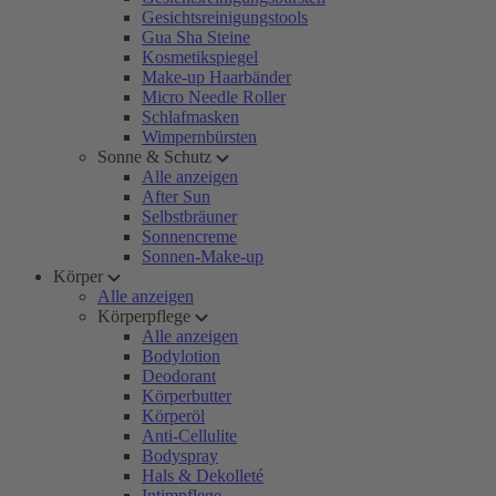
Gesichtsreinigungstools
Gua Sha Steine
Kosmetikspiegel
Make-up Haarbänder
Micro Needle Roller
Schlafmasken
Wimpernbürsten
Sonne & Schutz
Alle anzeigen
After Sun
Selbstbräuner
Sonnencreme
Sonnen-Make-up
Körper
Alle anzeigen
Körperpflege
Alle anzeigen
Bodylotion
Deodorant
Körperbutter
Körperöl
Anti-Cellulite
Bodyspray
Hals & Dekolleté
Intimpflege