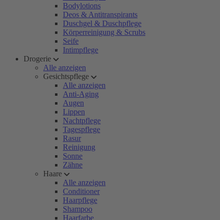
Bodylotions
Deos & Antitranspirants
Duschgel & Duschpflege
Körperreinigung & Scrubs
Seife
Intimpflege
Drogerie
Alle anzeigen
Gesichtspflege
Alle anzeigen
Anti-Aging
Augen
Lippen
Nachtpflege
Tagespflege
Rasur
Reinigung
Sonne
Zähne
Haare
Alle anzeigen
Conditioner
Haarpflege
Shampoo
Haarfarbe