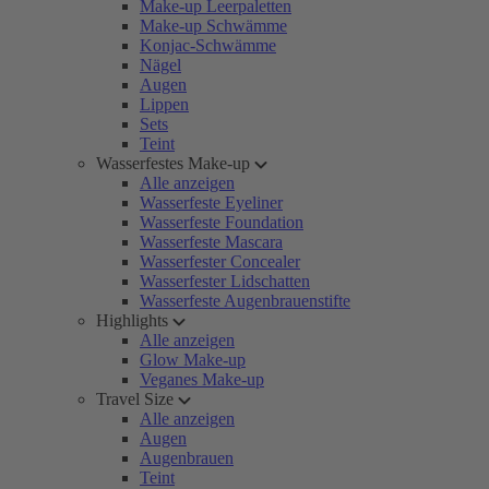
Make-up Leerpaletten
Make-up Schwämme
Konjac-Schwämme
Nägel
Augen
Lippen
Sets
Teint
Wasserfestes Make-up
Alle anzeigen
Wasserfeste Eyeliner
Wasserfeste Foundation
Wasserfeste Mascara
Wasserfester Concealer
Wasserfester Lidschatten
Wasserfeste Augenbrauenstifte
Highlights
Alle anzeigen
Glow Make-up
Veganes Make-up
Travel Size
Alle anzeigen
Augen
Augenbrauen
Teint