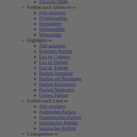
Zitrische Düfte
Parfum nach Jahreszeit
Alle anzeigen
Frühlingsdüfte
Herbstdüfte
Sommerdüfte
Winterdüfte
Highlights
Alle anzeigen
Beliebtes Parfum
Eau de Cologne
Eau de Parfum
Eau de Toilette
Parfum Angebote
Parfum auf Rechnung
Parfum Miniaturen
Parfum Neuheiten
Unisex Parfum
Parfum nach Land
Alle anzeigen
Arabisches Parfum
Französisches Parfum
Italienisches Parfum
Spanisches Parfum
Luxusparfum