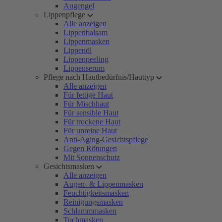
Augengel
Lippenpflege
Alle anzeigen
Lippenbalsam
Lippenmasken
Lippenöl
Lippenpeeling
Lippenserum
Pflege nach Hautbedürfnis/Hauttyp
Alle anzeigen
Für fettige Haut
Für Mischhaut
Für sensible Haut
Für trockene Haut
Für unreine Haut
Anti-Aging-Gesichtspflege
Gegen Rötungen
Mit Sonnenschutz
Gesichtsmasken
Alle anzeigen
Augen- & Lippenmasken
Feuchtigkeitsmasken
Reinigungsmasken
Schlammmasken
Tuchmasken