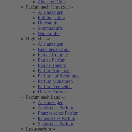
Zitrische Düfte
Parfum nach Jahreszeit
Alle anzeigen
Frühlingsdüfte
Herbstdüfte
Sommerdüfte
Winterdüfte
Highlights
Alle anzeigen
Beliebtes Parfum
Eau de Cologne
Eau de Parfum
Eau de Toilette
Parfum Angebote
Parfum auf Rechnung
Parfum Miniaturen
Parfum Neuheiten
Unisex Parfum
Parfum nach Land
Alle anzeigen
Arabisches Parfum
Französisches Parfum
Italienisches Parfum
Spanisches Parfum
Luxusparfum