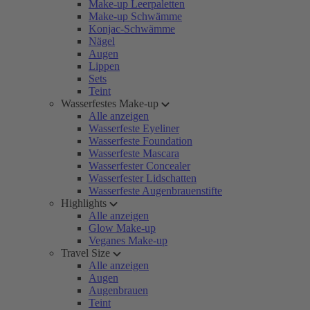
Make-up Leerpaletten
Make-up Schwämme
Konjac-Schwämme
Nägel
Augen
Lippen
Sets
Teint
Wasserfestes Make-up
Alle anzeigen
Wasserfeste Eyeliner
Wasserfeste Foundation
Wasserfeste Mascara
Wasserfester Concealer
Wasserfester Lidschatten
Wasserfeste Augenbrauenstifte
Highlights
Alle anzeigen
Glow Make-up
Veganes Make-up
Travel Size
Alle anzeigen
Augen
Augenbrauen
Teint