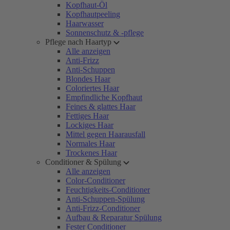
Kopfhaut-Öl
Kopfhautpeeling
Haarwasser
Sonnenschutz & -pflege
Pflege nach Haartyp
Alle anzeigen
Anti-Frizz
Anti-Schuppen
Blondes Haar
Coloriertes Haar
Empfindliche Kopfhaut
Feines & glattes Haar
Fettiges Haar
Lockiges Haar
Mittel gegen Haarausfall
Normales Haar
Trockenes Haar
Conditioner & Spülung
Alle anzeigen
Color-Conditioner
Feuchtigkeits-Conditioner
Anti-Schuppen-Spülung
Anti-Frizz-Conditioner
Aufbau & Reparatur Spülung
Fester Conditioner