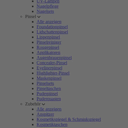
UV-Lampen
Nagelpflege
Nagelsets
Pinsel
Alle anzeigen
Foundationpinsel
Lidschattenpinsel
Lippenpinsel
Pinselreiniger
Rougepinsel
Applikatoren
Augenbrauenpinsel
Concealer-Pinsel
Eyelinerpinsel
Highlighter-Pinsel
Maskenpinsel
Pinselsets
Pinseltaschen
Puderpinsel
Puderquasten
Zubehör
Alle anzeigen
Anspitzer
Kosmetikspiegel & Schminkspiegel
Kosmetiktaschen