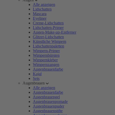
Alle anzeigen
Lidschatten
Mascara
Eyeliner
Creme-Lidschatten
Lidschatten-Primer
Augen-Make-up-Entferner
Glitzer-Lidschatten
Künstliche Wimpern
Lidschattenpaletten
Wimpern-Primer
Wimpernbürsten
Wimpernkleber
Wimpernzangen
Augenbrauenfarbe
Kajal
Sets
Augenbrauen
Alle anzeigen
Augenbrauenfarbe
Augenbrauengel
Augenbrauenpomade
Augenbrauenpuder
Augenbrauenstifte