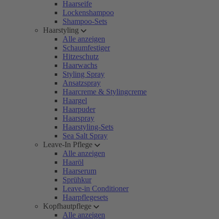
Haarseife
Lockenshampoo
Shampoo-Sets
Haarstyling
Alle anzeigen
Schaumfestiger
Hitzeschutz
Haarwachs
Styling Spray
Ansatzspray
Haarcreme & Stylingcreme
Haargel
Haarpuder
Haarspray
Haarstyling-Sets
Sea Salt Spray
Leave-In Pflege
Alle anzeigen
Haaröl
Haarserum
Sprühkur
Leave-in Conditioner
Haarpflegesets
Kopfhautpflege
Alle anzeigen