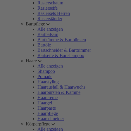
Rasierschaum
Rasierseife
Rasiersets Herren
Rasierständer
Bartpflege
Alle anzeigen
Bartbalsam
Bartkämme & Bartbürsten
Bartöle
Bartschneider & Barttrimmer
Bartseife & Bartshampoo
Haare
Alle anzeigen
Shampoo
Pomade
Haarstyling
Haarausfall & Haarwuchs
Haarbürsten & Kämme
Haarcreme
Haargel
Haarpaste
Haarpflege
Haarschneider
Körperpflege
Alle anzeigen