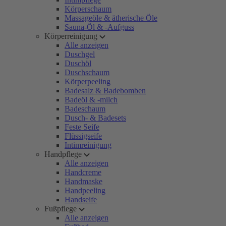
Körperschaum
Massageöle & ätherische Öle
Sauna-Öl & -Aufguss
Körperreinigung
Alle anzeigen
Duschgel
Duschöl
Duschschaum
Körperpeeling
Badesalz & Badebomben
Badeöl & -milch
Badeschaum
Dusch- & Badesets
Feste Seife
Flüssigseife
Intimreinigung
Handpflege
Alle anzeigen
Handcreme
Handmaske
Handpeeling
Handseife
Fußpflege
Alle anzeigen