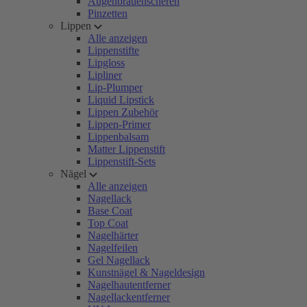
Augenbrauenscheren
Pinzetten
Lippen
Alle anzeigen
Lippenstifte
Lipgloss
Lipliner
Lip-Plumper
Liquid Lipstick
Lippen Zubehör
Lippen-Primer
Lippenbalsam
Matter Lippenstift
Lippenstift-Sets
Nägel
Alle anzeigen
Nagellack
Base Coat
Top Coat
Nagelhärter
Nagelfeilen
Gel Nagellack
Kunstnägel & Nageldesign
Nagelhautentferner
Nagellackentferner