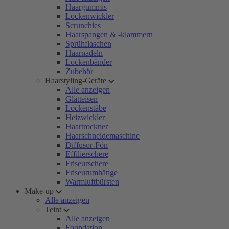
Haargummis
Lockenwickler
Scrunchies
Haarspangen & -klammern
Sprühflaschen
Haarnadeln
Lockenbänder
Zubehör
Haarstyling-Geräte
Alle anzeigen
Glätteisen
Lockenstäbe
Heizwickler
Haartrockner
Haarschneidemaschine
Diffusor-Fön
Effilierschere
Friseurschere
Friseurumhänge
Warmluftbürsten
Make-up
Alle anzeigen
Teint
Alle anzeigen
Foundation