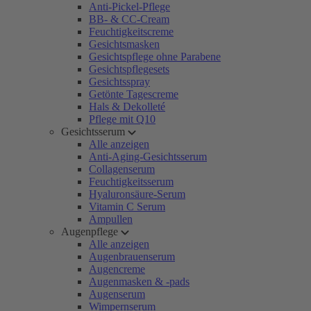
Anti-Pickel-Pflege
BB- & CC-Cream
Feuchtigkeitscreme
Gesichtsmasken
Gesichtspflege ohne Parabene
Gesichtspflegesets
Gesichtsspray
Getönte Tagescreme
Hals & Dekolleté
Pflege mit Q10
Gesichtsserum
Alle anzeigen
Anti-Aging-Gesichtsserum
Collagenserum
Feuchtigkeitsserum
Hyaluronsäure-Serum
Vitamin C Serum
Ampullen
Augenpflege
Alle anzeigen
Augenbrauenserum
Augencreme
Augenmasken & -pads
Augenserum
Wimpernserum