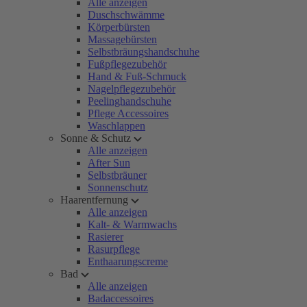
Alle anzeigen
Duschschwämme
Körperbürsten
Massagebürsten
Selbstbräungshandschuhe
Fußpflegezubehör
Hand & Fuß-Schmuck
Nagelpflegezubehör
Peelinghandschuhe
Pflege Accessoires
Waschlappen
Sonne & Schutz
Alle anzeigen
After Sun
Selbstbräuner
Sonnenschutz
Haarentfernung
Alle anzeigen
Kalt- & Warmwachs
Rasierer
Rasurpflege
Enthaarungscreme
Bad
Alle anzeigen
Badaccessoires