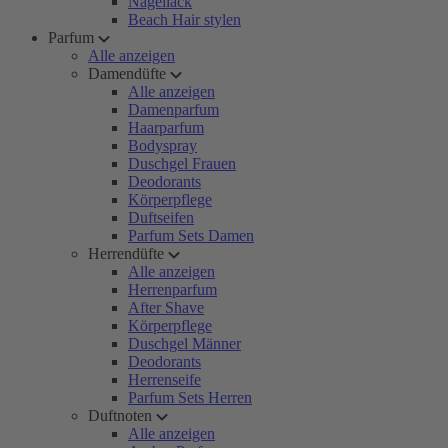
Nagellack
Beach Hair stylen
Parfum
Alle anzeigen
Damendüfte
Alle anzeigen
Damenparfum
Haarparfum
Bodyspray
Duschgel Frauen
Deodorants
Körperpflege
Duftseifen
Parfum Sets Damen
Herrendüfte
Alle anzeigen
Herrenparfum
After Shave
Körperpflege
Duschgel Männer
Deodorants
Herrenseife
Parfum Sets Herren
Duftnoten
Alle anzeigen