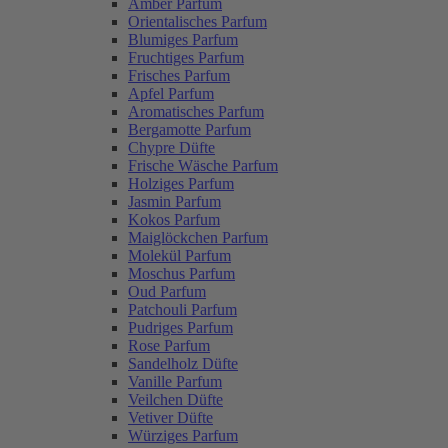
Amber Parfum
Orientalisches Parfum
Blumiges Parfum
Fruchtiges Parfum
Frisches Parfum
Apfel Parfum
Aromatisches Parfum
Bergamotte Parfum
Chypre Düfte
Frische Wäsche Parfum
Holziges Parfum
Jasmin Parfum
Kokos Parfum
Maiglöckchen Parfum
Molekül Parfum
Moschus Parfum
Oud Parfum
Patchouli Parfum
Pudriges Parfum
Rose Parfum
Sandelholz Düfte
Vanille Parfum
Veilchen Düfte
Vetiver Düfte
Würziges Parfum