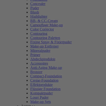
Concealer
Puder
Blush
Highlighter
BB- & CC-Cream
Camouflage Make-up
Color Corrector
Contouring
Contouring Paletten
Fixing Spray & Fixierpuder
Make-up Entferner
Mineralpuder
Primer
Abdeckprodukte
Accessoires
Anti-Aging Make-up
Bronzer
Compact-Foundation
Creme-Foundation
Effektprodukte
Flüssige Foundation
Kompaktpuder
Loser Puder
Make-up Sets
Augen