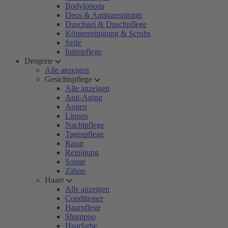
Bodylotions
Deos & Antitranspirants
Duschgel & Duschpflege
Körperreinigung & Scrubs
Seife
Intimpflege
Drogerie
Alle anzeigen
Gesichtspflege
Alle anzeigen
Anti-Aging
Augen
Lippen
Nachtpflege
Tagespflege
Rasur
Reinigung
Sonne
Zähne
Haare
Alle anzeigen
Conditioner
Haarpflege
Shampoo
Haarfarbe