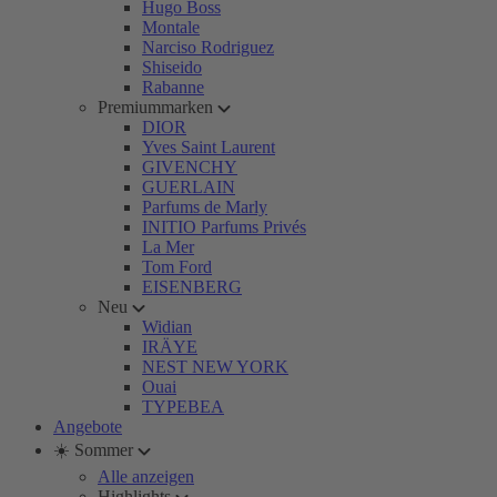
Hugo Boss
Montale
Narciso Rodriguez
Shiseido
Rabanne
Premiummarken
DIOR
Yves Saint Laurent
GIVENCHY
GUERLAIN
Parfums de Marly
INITIO Parfums Privés
La Mer
Tom Ford
EISENBERG
Neu
Widian
IRÄYE
NEST NEW YORK
Ouai
TYPEBEA
Angebote
☀️ Sommer
Alle anzeigen
Highlights