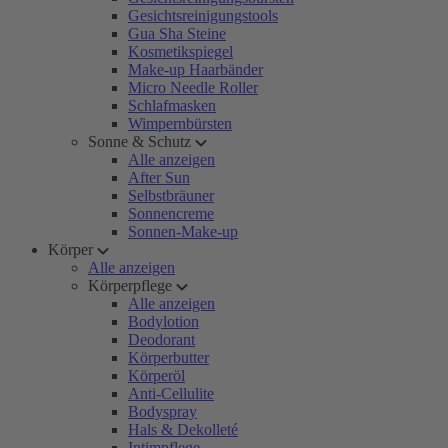
Gesichtsreinigungstools
Gua Sha Steine
Kosmetikspiegel
Make-up Haarbänder
Micro Needle Roller
Schlafmasken
Wimpernbürsten
Sonne & Schutz
Alle anzeigen
After Sun
Selbstbräuner
Sonnencreme
Sonnen-Make-up
Körper
Alle anzeigen
Körperpflege
Alle anzeigen
Bodylotion
Deodorant
Körperbutter
Körperöl
Anti-Cellulite
Bodyspray
Hals & Dekolleté
Intimpflege