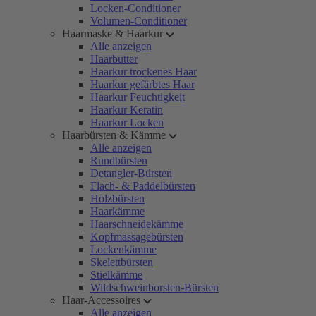
Locken-Conditioner
Volumen-Conditioner
Haarmaske & Haarkur
Alle anzeigen
Haarbutter
Haarkur trockenes Haar
Haarkur gefärbtes Haar
Haarkur Feuchtigkeit
Haarkur Keratin
Haarkur Locken
Haarbürsten & Kämme
Alle anzeigen
Rundbürsten
Detangler-Bürsten
Flach- & Paddelbürsten
Holzbürsten
Haarkämme
Haarschneidekämme
Kopfmassagebürsten
Lockenkämme
Skelettbürsten
Stielkämme
Wildschweinborsten-Bürsten
Haar-Accessoires
Alle anzeigen