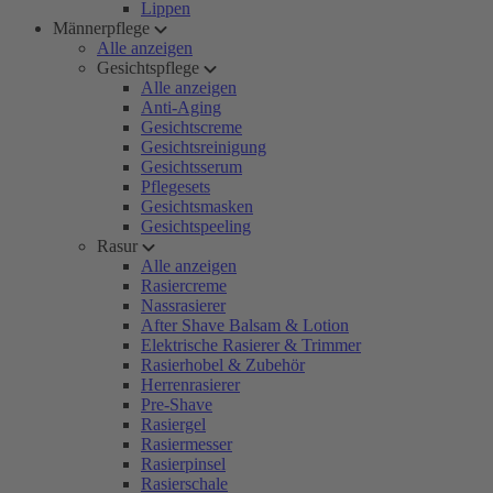
Lippen
Männerpflege
Alle anzeigen
Gesichtspflege
Alle anzeigen
Anti-Aging
Gesichtscreme
Gesichtsreinigung
Gesichtsserum
Pflegesets
Gesichtsmasken
Gesichtspeeling
Rasur
Alle anzeigen
Rasiercreme
Nassrasierer
After Shave Balsam & Lotion
Elektrische Rasierer & Trimmer
Rasierhobel & Zubehör
Herrenrasierer
Pre-Shave
Rasiergel
Rasiermesser
Rasierpinsel
Rasierschale