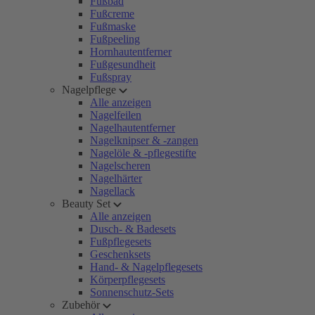
Fußbad
Fußcreme
Fußmaske
Fußpeeling
Hornhautentferner
Fußgesundheit
Fußspray
Nagelpflege
Alle anzeigen
Nagelfeilen
Nagelhautentferner
Nagelknipser & -zangen
Nagelöle & -pflegestifte
Nagelscheren
Nagelhärter
Nagellack
Beauty Set
Alle anzeigen
Dusch- & Badesets
Fußpflegesets
Geschenksets
Hand- & Nagelpflegesets
Körperpflegesets
Sonnenschutz-Sets
Zubehör