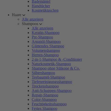
Bademäntel
Handtücher
Kosmetiktaschen
Haare
Alle anzeigen
Shampoos
Alle anzeigen
Keratin-Shampoo
Pre-Shampoo
Arganöl-Shampoo
Glättendes Shampoo
Volumenshampoo
Herren-Shampoo
2-in-1-Shampoo & -Conditioner
Naturkosmetik-Shampoo
Shampoo ohne Silikone & Co.
Silbershampoo
Teebaumöl-Shampoo
Tiefenreinigungsshampoo
Trockenshampoo
Anti-Schuppen-Shampoo
Repair-Shampoo
Color-Shampoo
Feuchtigkeitsshampoo
Festes Shampoo