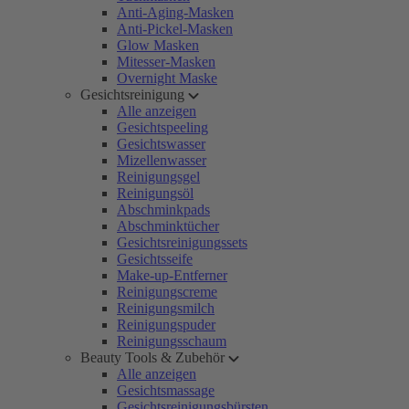
Anti-Aging-Masken
Anti-Pickel-Masken
Glow Masken
Mitesser-Masken
Overnight Maske
Gesichtsreinigung
Alle anzeigen
Gesichtspeeling
Gesichtswasser
Mizellenwasser
Reinigungsgel
Reinigungsöl
Abschminkpads
Abschminktücher
Gesichtsreinigungssets
Gesichtsseife
Make-up-Entferner
Reinigungscreme
Reinigungsmilch
Reinigungspuder
Reinigungsschaum
Beauty Tools & Zubehör
Alle anzeigen
Gesichtsmassage
Gesichtsreinigungsbürsten