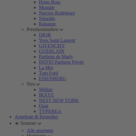
Hugo Boss
Montale
Narciso Rodriguez
Shiseido
Rabanne
Premiummarken
DIOR
Yves Saint Laurent
GIVENCHY
GUERLAIN
Parfums de Marly
INITIO Parfums Privés
La Mer
Tom Ford
EISENBERG
Neu
Widian
IRÄYE
NEST NEW YORK
Ouai
TYPEBEA
Angebote & Bestseller
☀️ Sommer
Alle anzeigen
Highlights