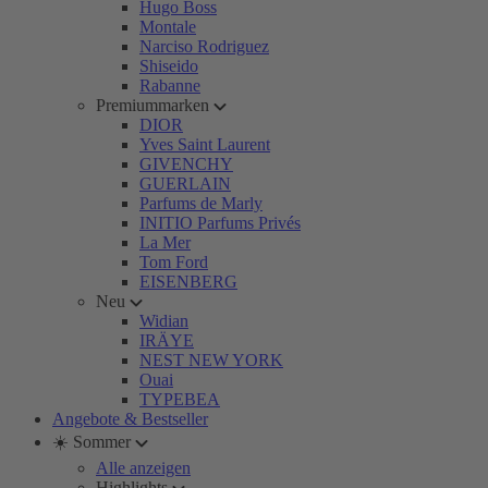
Hugo Boss
Montale
Narciso Rodriguez
Shiseido
Rabanne
Premiummarken
DIOR
Yves Saint Laurent
GIVENCHY
GUERLAIN
Parfums de Marly
INITIO Parfums Privés
La Mer
Tom Ford
EISENBERG
Neu
Widian
IRÄYE
NEST NEW YORK
Ouai
TYPEBEA
Angebote & Bestseller
☀️ Sommer
Alle anzeigen
Highlights