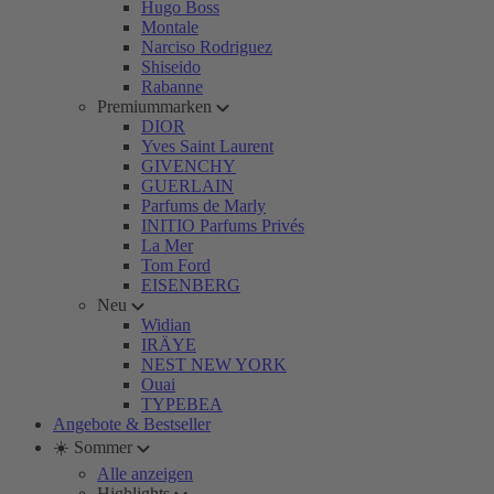
Hugo Boss
Montale
Narciso Rodriguez
Shiseido
Rabanne
Premiummarken
DIOR
Yves Saint Laurent
GIVENCHY
GUERLAIN
Parfums de Marly
INITIO Parfums Privés
La Mer
Tom Ford
EISENBERG
Neu
Widian
IRÄYE
NEST NEW YORK
Ouai
TYPEBEA
Angebote & Bestseller
☀️ Sommer
Alle anzeigen
Highlights