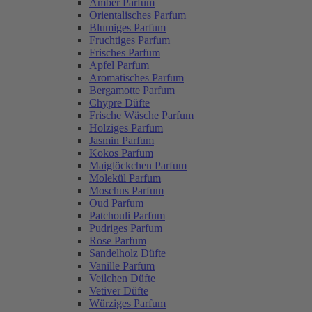
Amber Parfum
Orientalisches Parfum
Blumiges Parfum
Fruchtiges Parfum
Frisches Parfum
Apfel Parfum
Aromatisches Parfum
Bergamotte Parfum
Chypre Düfte
Frische Wäsche Parfum
Holziges Parfum
Jasmin Parfum
Kokos Parfum
Maiglöckchen Parfum
Molekül Parfum
Moschus Parfum
Oud Parfum
Patchouli Parfum
Pudriges Parfum
Rose Parfum
Sandelholz Düfte
Vanille Parfum
Veilchen Düfte
Vetiver Düfte
Würziges Parfum