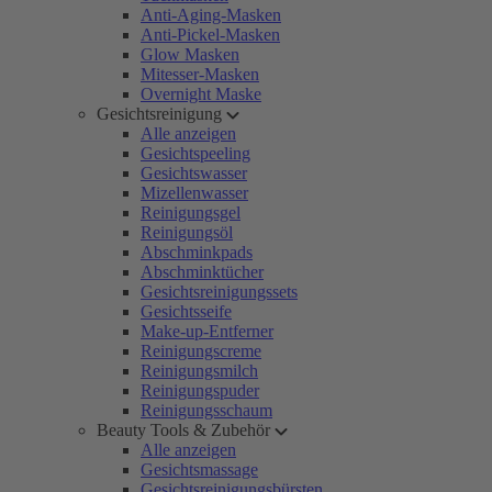
Anti-Aging-Masken
Anti-Pickel-Masken
Glow Masken
Mitesser-Masken
Overnight Maske
Gesichtsreinigung
Alle anzeigen
Gesichtspeeling
Gesichtswasser
Mizellenwasser
Reinigungsgel
Reinigungsöl
Abschminkpads
Abschminktücher
Gesichtsreinigungssets
Gesichtsseife
Make-up-Entferner
Reinigungscreme
Reinigungsmilch
Reinigungspuder
Reinigungsschaum
Beauty Tools & Zubehör
Alle anzeigen
Gesichtsmassage
Gesichtsreinigungsbürsten