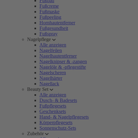
Fußbad
Fußcreme
Fußmaske
Fußpeeling
Hornhautentferner
Fußgesundheit
Fußspray
Nagelpflege
Alle anzeigen
Nagelfeilen
Nagelhautentferner
Nagelknipser & -zangen
Nagelöle & -pflegestifte
Nagelscheren
Nagelhärter
Nagellack
Beauty Set
Alle anzeigen
Dusch- & Badesets
Fußpflegesets
Geschenksets
Hand- & Nagelpflegesets
Körperpflegesets
Sonnenschutz-Sets
Zubehör