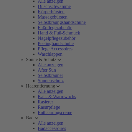
Alle anzeigen
Duschschwämme
Körperbürsten
Massagebürsten
Selbstbräungshandschuhe
Fußpflegezubehör
Hand & Fuß-Schmuck
Nagelpflegezubehör
Peelinghandschuhe
Pflege Accessoires
Waschlappen
Sonne & Schutz
Alle anzeigen
After Sun
Selbstbräuner
Sonnenschutz
Haarentfernung
Alle anzeigen
Kalt- & Warmwachs
Rasierer
Rasurpflege
Enthaarungscreme
Bad
Alle anzeigen
Badaccessoires