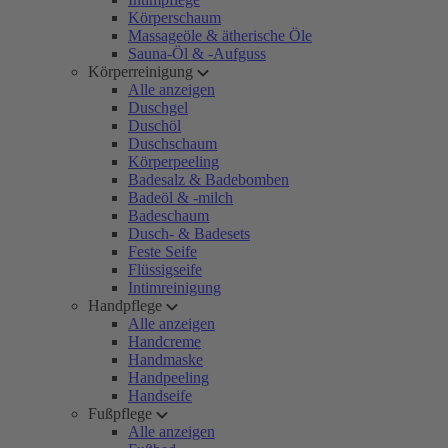
Körperschaum
Massageöle & ätherische Öle
Sauna-Öl & -Aufguss
Körperreinigung
Alle anzeigen
Duschgel
Duschöl
Duschschaum
Körperpeeling
Badesalz & Badebomben
Badeöl & -milch
Badeschaum
Dusch- & Badesets
Feste Seife
Flüssigseife
Intimreinigung
Handpflege
Alle anzeigen
Handcreme
Handmaske
Handpeeling
Handseife
Fußpflege
Alle anzeigen