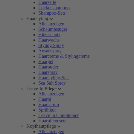
Haarseife
Lockenshampoo
Shampoo-Sets
Haarstyling
Alle anzeigen
Schaumfestiger
Hitzeschutz
Haarwachs
Styling Spray
Ansatzspray
Haarcreme & Stylingcreme
Haargel
Haarpuder
Haarspray
Haarstyling-Sets
Sea Salt Spray
Leave-In Pflege
Alle anzeigen
Haaröl
Haarserum
Sprühkur
Leave-in Conditioner
Haarpflegesets
Kopfhautpflege
Alle anzeigen