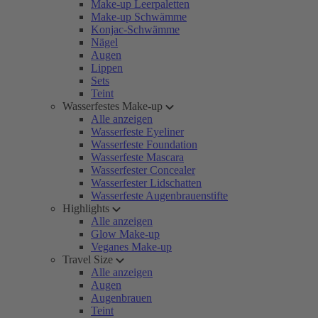
Make-up Leerpaletten
Make-up Schwämme
Konjac-Schwämme
Nägel
Augen
Lippen
Sets
Teint
Wasserfestes Make-up
Alle anzeigen
Wasserfeste Eyeliner
Wasserfeste Foundation
Wasserfeste Mascara
Wasserfester Concealer
Wasserfester Lidschatten
Wasserfeste Augenbrauenstifte
Highlights
Alle anzeigen
Glow Make-up
Veganes Make-up
Travel Size
Alle anzeigen
Augen
Augenbrauen
Teint