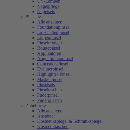
UV-Lampen
Nagelpflege
Nagelsets
Pinsel
Alle anzeigen
Foundationpinsel
Lidschattenpinsel
Lippenpinsel
Pinselreiniger
Rougepinsel
Applikatoren
Augenbrauenpinsel
Concealer-Pinsel
Eyelinerpinsel
Highlighter-Pinsel
Maskenpinsel
Pinselsets
Pinseltaschen
Puderpinsel
Puderquasten
Zubehör
Alle anzeigen
Anspitzer
Kosmetikspiegel & Schminkspiegel
Kosmetiktaschen