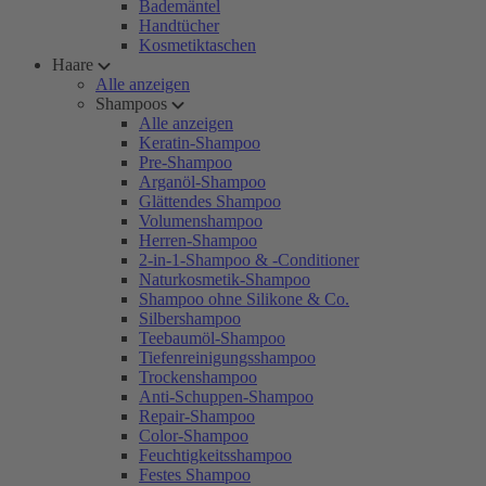
Bademäntel
Handtücher
Kosmetiktaschen
Haare
Alle anzeigen
Shampoos
Alle anzeigen
Keratin-Shampoo
Pre-Shampoo
Arganöl-Shampoo
Glättendes Shampoo
Volumenshampoo
Herren-Shampoo
2-in-1-Shampoo & -Conditioner
Naturkosmetik-Shampoo
Shampoo ohne Silikone & Co.
Silbershampoo
Teebaumöl-Shampoo
Tiefenreinigungsshampoo
Trockenshampoo
Anti-Schuppen-Shampoo
Repair-Shampoo
Color-Shampoo
Feuchtigkeitsshampoo
Festes Shampoo