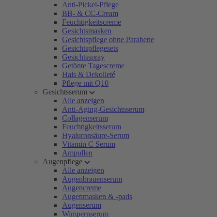
Anti-Pickel-Pflege
BB- & CC-Cream
Feuchtigkeitscreme
Gesichtsmasken
Gesichtspflege ohne Parabene
Gesichtspflegesets
Gesichtsspray
Getönte Tagescreme
Hals & Dekolleté
Pflege mit Q10
Gesichtsserum
Alle anzeigen
Anti-Aging-Gesichtsserum
Collagenserum
Feuchtigkeitsserum
Hyaluronsäure-Serum
Vitamin C Serum
Ampullen
Augenpflege
Alle anzeigen
Augenbrauenserum
Augencreme
Augenmasken & -pads
Augenserum
Wimpernserum