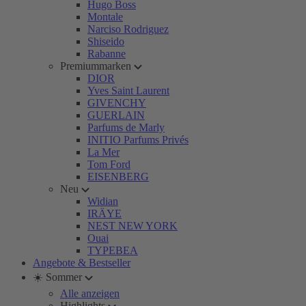
Hugo Boss
Montale
Narciso Rodriguez
Shiseido
Rabanne
Premiummarken
DIOR
Yves Saint Laurent
GIVENCHY
GUERLAIN
Parfums de Marly
INITIO Parfums Privés
La Mer
Tom Ford
EISENBERG
Neu
Widian
IRÄYE
NEST NEW YORK
Ouai
TYPEBEA
Angebote & Bestseller
☀️ Sommer
Alle anzeigen
Highlights