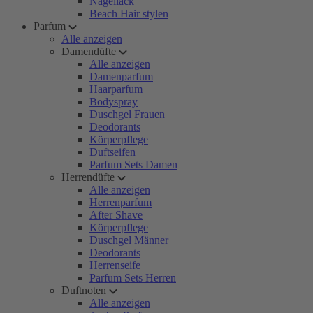
Nagellack
Beach Hair stylen
Parfum
Alle anzeigen
Damendüfte
Alle anzeigen
Damenparfum
Haarparfum
Bodyspray
Duschgel Frauen
Deodorants
Körperpflege
Duftseifen
Parfum Sets Damen
Herrendüfte
Alle anzeigen
Herrenparfum
After Shave
Körperpflege
Duschgel Männer
Deodorants
Herrenseife
Parfum Sets Herren
Duftnoten
Alle anzeigen