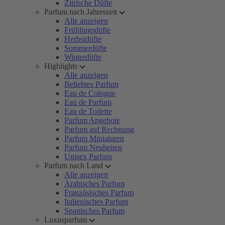
Zitrische Düfte
Parfum nach Jahreszeit
Alle anzeigen
Frühlingsdüfte
Herbstdüfte
Sommerdüfte
Winterdüfte
Highlights
Alle anzeigen
Beliebtes Parfum
Eau de Cologne
Eau de Parfum
Eau de Toilette
Parfum Angebote
Parfum auf Rechnung
Parfum Miniaturen
Parfum Neuheiten
Unisex Parfum
Parfum nach Land
Alle anzeigen
Arabisches Parfum
Französisches Parfum
Italienisches Parfum
Spanisches Parfum
Luxusparfum