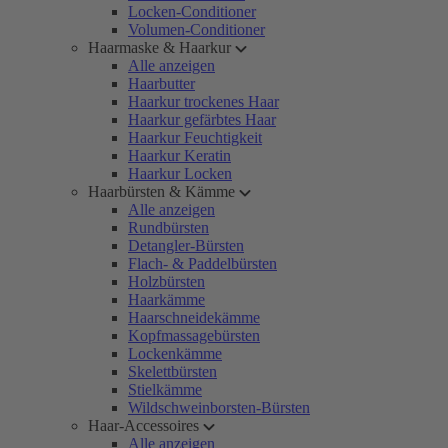
Locken-Conditioner
Volumen-Conditioner
Haarmaske & Haarkur
Alle anzeigen
Haarbutter
Haarkur trockenes Haar
Haarkur gefärbtes Haar
Haarkur Feuchtigkeit
Haarkur Keratin
Haarkur Locken
Haarbürsten & Kämme
Alle anzeigen
Rundbürsten
Detangler-Bürsten
Flach- & Paddelbürsten
Holzbürsten
Haarkämme
Haarschneidekämme
Kopfmassagebürsten
Lockenkämme
Skelettbürsten
Stielkämme
Wildschweinborsten-Bürsten
Haar-Accessoires
Alle anzeigen