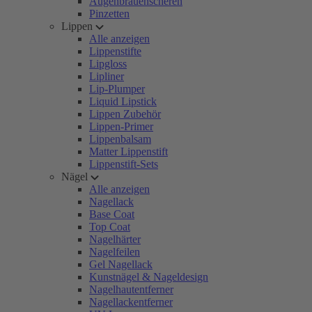
Augenbrauenscheren
Pinzetten
Lippen
Alle anzeigen
Lippenstifte
Lipgloss
Lipliner
Lip-Plumper
Liquid Lipstick
Lippen Zubehör
Lippen-Primer
Lippenbalsam
Matter Lippenstift
Lippenstift-Sets
Nägel
Alle anzeigen
Nagellack
Base Coat
Top Coat
Nagelhärter
Nagelfeilen
Gel Nagellack
Kunstnägel & Nageldesign
Nagelhautentferner
Nagellackentferner