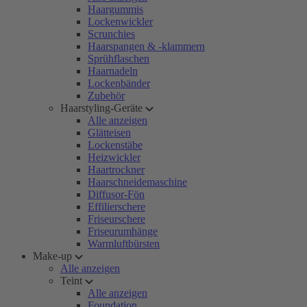
Haargummis
Lockenwickler
Scrunchies
Haarspangen & -klammern
Sprühflaschen
Haarnadeln
Lockenbänder
Zubehör
Haarstyling-Geräte
Alle anzeigen
Glätteisen
Lockenstäbe
Heizwickler
Haartrockner
Haarschneidemaschine
Diffusor-Fön
Effilierschere
Friseurschere
Friseurumhänge
Warmluftbürsten
Make-up
Alle anzeigen
Teint
Alle anzeigen
Foundation