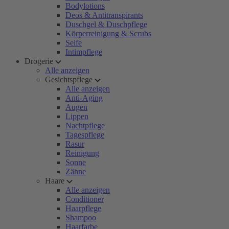
Bodylotions
Deos & Antitranspirants
Duschgel & Duschpflege
Körperreinigung & Scrubs
Seife
Intimpflege
Drogerie
Alle anzeigen
Gesichtspflege
Alle anzeigen
Anti-Aging
Augen
Lippen
Nachtpflege
Tagespflege
Rasur
Reinigung
Sonne
Zähne
Haare
Alle anzeigen
Conditioner
Haarpflege
Shampoo
Haarfarbe