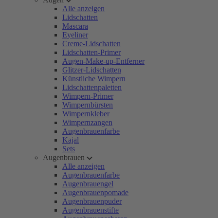
Alle anzeigen
Lidschatten
Mascara
Eyeliner
Creme-Lidschatten
Lidschatten-Primer
Augen-Make-up-Entferner
Glitzer-Lidschatten
Künstliche Wimpern
Lidschattenpaletten
Wimpern-Primer
Wimpernbürsten
Wimpernkleber
Wimpernzangen
Augenbrauenfarbe
Kajal
Sets
Augenbrauen
Alle anzeigen
Augenbrauenfarbe
Augenbrauengel
Augenbrauenpomade
Augenbrauenpuder
Augenbrauenstifte