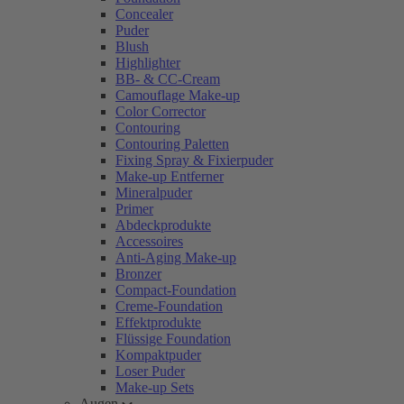
Concealer
Puder
Blush
Highlighter
BB- & CC-Cream
Camouflage Make-up
Color Corrector
Contouring
Contouring Paletten
Fixing Spray & Fixierpuder
Make-up Entferner
Mineralpuder
Primer
Abdeckprodukte
Accessoires
Anti-Aging Make-up
Bronzer
Compact-Foundation
Creme-Foundation
Effektprodukte
Flüssige Foundation
Kompaktpuder
Loser Puder
Make-up Sets
Augen