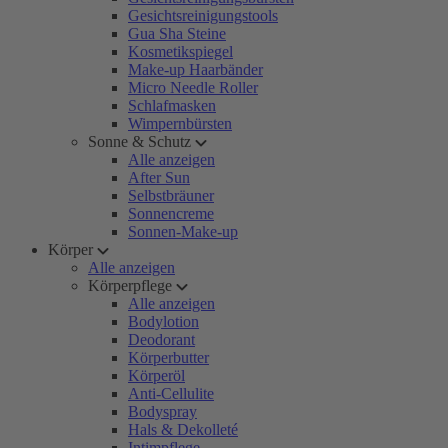
Gesichtsreinigungstools
Gua Sha Steine
Kosmetikspiegel
Make-up Haarbänder
Micro Needle Roller
Schlafmasken
Wimpernbürsten
Sonne & Schutz
Alle anzeigen
After Sun
Selbstbräuner
Sonnencreme
Sonnen-Make-up
Körper
Alle anzeigen
Körperpflege
Alle anzeigen
Bodylotion
Deodorant
Körperbutter
Körperöl
Anti-Cellulite
Bodyspray
Hals & Dekolleté
Intimpflege