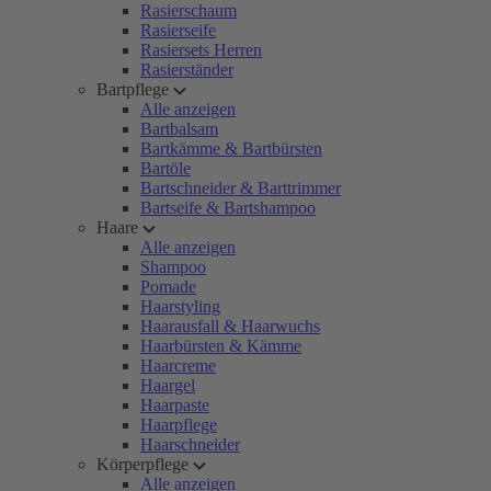
Rasierschaum
Rasierseife
Rasiersets Herren
Rasierständer
Bartpflege
Alle anzeigen
Bartbalsam
Bartkämme & Bartbürsten
Bartöle
Bartschneider & Barttrimmer
Bartseife & Bartshampoo
Haare
Alle anzeigen
Shampoo
Pomade
Haarstyling
Haarausfall & Haarwuchs
Haarbürsten & Kämme
Haarcreme
Haargel
Haarpaste
Haarpflege
Haarschneider
Körperpflege
Alle anzeigen