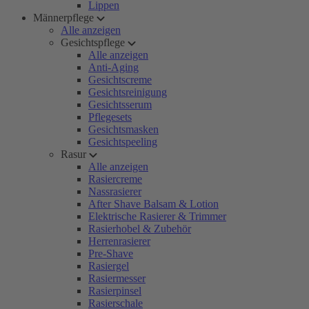
Lippen
Männerpflege
Alle anzeigen
Gesichtspflege
Alle anzeigen
Anti-Aging
Gesichtscreme
Gesichtsreinigung
Gesichtsserum
Pflegesets
Gesichtsmasken
Gesichtspeeling
Rasur
Alle anzeigen
Rasiercreme
Nassrasierer
After Shave Balsam & Lotion
Elektrische Rasierer & Trimmer
Rasierhobel & Zubehör
Herrenrasierer
Pre-Shave
Rasiergel
Rasiermesser
Rasierpinsel
Rasierschale