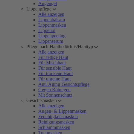
Augengel
Lippenpflege
Alle anzeigen
Lippenbalsam
Lippenmasken
Lippenöl
Lippenpeeling
Lippenserum
Pflege nach Hautbedürfnis/Hauttyp
Alle anzeigen
Für fettige Haut
Für Mischhaut
Für sensible Haut
Für trockene Haut
Für unreine Haut
Anti-Aging-Gesichtspflege
Gegen Rötungen
Mit Sonnenschutz
Gesichtsmasken
Alle anzeigen
Augen- & Lippenmasken
Feuchtigkeitsmasken
Reinigungsmasken
Schlammmasken
Tuchmasken