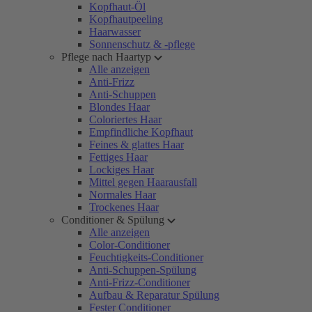
Kopfhaut-Öl
Kopfhautpeeling
Haarwasser
Sonnenschutz & -pflege
Pflege nach Haartyp
Alle anzeigen
Anti-Frizz
Anti-Schuppen
Blondes Haar
Coloriertes Haar
Empfindliche Kopfhaut
Feines & glattes Haar
Fettiges Haar
Lockiges Haar
Mittel gegen Haarausfall
Normales Haar
Trockenes Haar
Conditioner & Spülung
Alle anzeigen
Color-Conditioner
Feuchtigkeits-Conditioner
Anti-Schuppen-Spülung
Anti-Frizz-Conditioner
Aufbau & Reparatur Spülung
Fester Conditioner