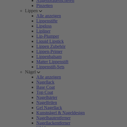
Augenbrauenscheren
Pinzetten
Lippen
Alle anzeigen
Lippenstifte
Lipgloss
Lipliner
Lip-Plumper
Liquid Lipstick
Lippen Zubehör
Lippen-Primer
Lippenbalsam
Matter Lippenstift
Lippenstift-Sets
Nägel
Alle anzeigen
Nagellack
Base Coat
Top Coat
Nagelhärter
Nagelfeilen
Gel Nagellack
Kunstnägel & Nageldesign
Nagelhautentferner
Nagellackentferner