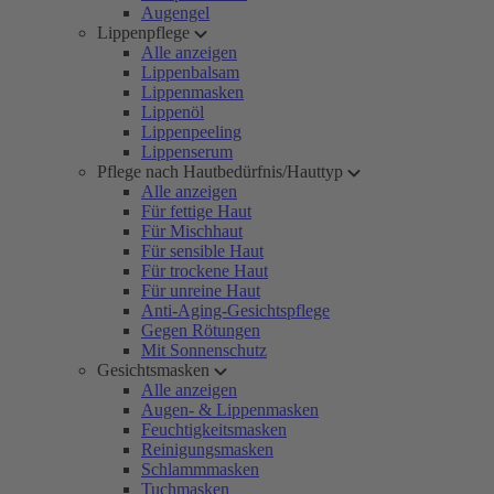
Augengel
Lippenpflege
Alle anzeigen
Lippenbalsam
Lippenmasken
Lippenöl
Lippenpeeling
Lippenserum
Pflege nach Hautbedürfnis/Hauttyp
Alle anzeigen
Für fettige Haut
Für Mischhaut
Für sensible Haut
Für trockene Haut
Für unreine Haut
Anti-Aging-Gesichtspflege
Gegen Rötungen
Mit Sonnenschutz
Gesichtsmasken
Alle anzeigen
Augen- & Lippenmasken
Feuchtigkeitsmasken
Reinigungsmasken
Schlammmasken
Tuchmasken