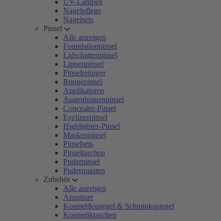
UV-Lampen
Nagelpflege
Nagelsets
Pinsel
Alle anzeigen
Foundationpinsel
Lidschattenpinsel
Lippenpinsel
Pinselreiniger
Rougepinsel
Applikatoren
Augenbrauenpinsel
Concealer-Pinsel
Eyelinerpinsel
Highlighter-Pinsel
Maskenpinsel
Pinselsets
Pinseltaschen
Puderpinsel
Puderquasten
Zubehör
Alle anzeigen
Anspitzer
Kosmetikspiegel & Schminkspiegel
Kosmetiktaschen