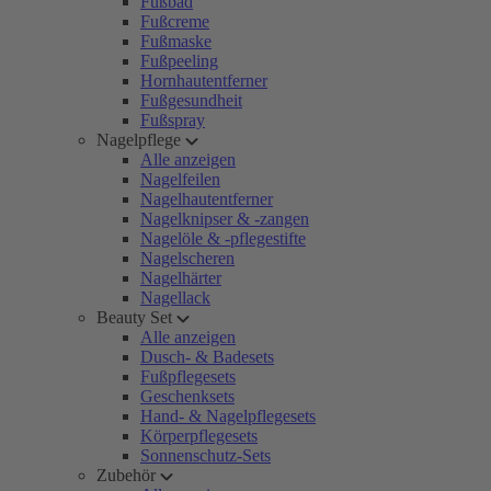
Fußbad
Fußcreme
Fußmaske
Fußpeeling
Hornhautentferner
Fußgesundheit
Fußspray
Nagelpflege
Alle anzeigen
Nagelfeilen
Nagelhautentferner
Nagelknipser & -zangen
Nagelöle & -pflegestifte
Nagelscheren
Nagelhärter
Nagellack
Beauty Set
Alle anzeigen
Dusch- & Badesets
Fußpflegesets
Geschenksets
Hand- & Nagelpflegesets
Körperpflegesets
Sonnenschutz-Sets
Zubehör