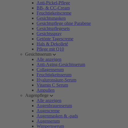
Anti-Pickel-Pflege
BB- & CC-Cream
Feuchtigkeitscreme
Gesichtsmasken
Gesichtspflege ohne Parabene
Gesichtspflegesets
Gesichtsspray
Getönte Tagescreme
Hals & Dekolleté
Pflege mit Q10
Gesichtsserum
Alle anzeigen
Anti-Aging-Gesichtsserum
Collagenserum
Feuchtigkeitsserum
Hyaluronsäure-Serum
Vitamin C Serum
Ampullen
Augenpflege
Alle anzeigen
Augenbrauenserum
Augencreme
Augenmasken & -pads
Augenserum
Wimpernserum