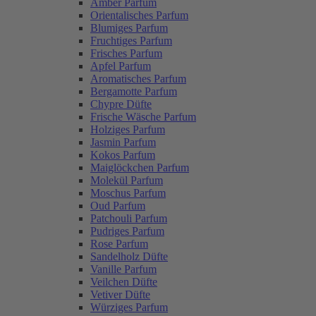
Amber Parfum
Orientalisches Parfum
Blumiges Parfum
Fruchtiges Parfum
Frisches Parfum
Apfel Parfum
Aromatisches Parfum
Bergamotte Parfum
Chypre Düfte
Frische Wäsche Parfum
Holziges Parfum
Jasmin Parfum
Kokos Parfum
Maiglöckchen Parfum
Molekül Parfum
Moschus Parfum
Oud Parfum
Patchouli Parfum
Pudriges Parfum
Rose Parfum
Sandelholz Düfte
Vanille Parfum
Veilchen Düfte
Vetiver Düfte
Würziges Parfum