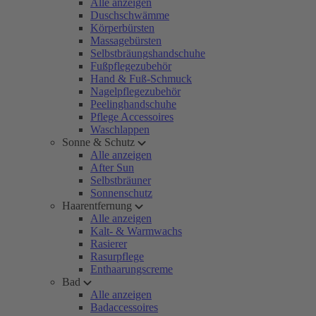
Alle anzeigen
Duschschwämme
Körperbürsten
Massagebürsten
Selbstbräungshandschuhe
Fußpflegezubehör
Hand & Fuß-Schmuck
Nagelpflegezubehör
Peelinghandschuhe
Pflege Accessoires
Waschlappen
Sonne & Schutz
Alle anzeigen
After Sun
Selbstbräuner
Sonnenschutz
Haarentfernung
Alle anzeigen
Kalt- & Warmwachs
Rasierer
Rasurpflege
Enthaarungscreme
Bad
Alle anzeigen
Badaccessoires