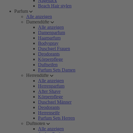
Nagellack
Beach Hair stylen
Parfum
Alle anzeigen
Damendüfte
Alle anzeigen
Damenparfum
Haarparfum
Bodyspray
Duschgel Frauen
Deodorants
Körperpflege
Duftseifen
Parfum Sets Damen
Herrendüfte
Alle anzeigen
Herrenparfum
After Shave
Körperpflege
Duschgel Männer
Deodorants
Herrenseife
Parfum Sets Herren
Duftnoten
Alle anzeigen