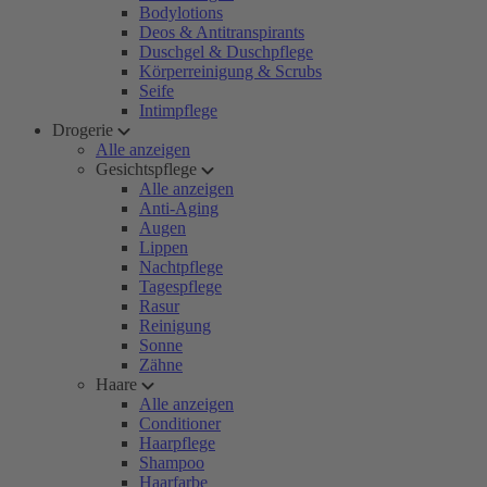
Bodylotions
Deos & Antitranspirants
Duschgel & Duschpflege
Körperreinigung & Scrubs
Seife
Intimpflege
Drogerie
Alle anzeigen
Gesichtspflege
Alle anzeigen
Anti-Aging
Augen
Lippen
Nachtpflege
Tagespflege
Rasur
Reinigung
Sonne
Zähne
Haare
Alle anzeigen
Conditioner
Haarpflege
Shampoo
Haarfarbe