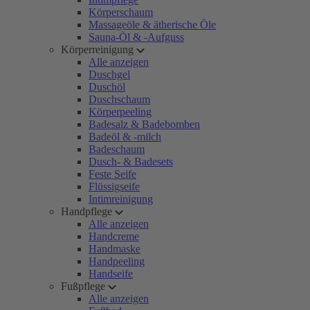
Körperschaum
Massageöle & ätherische Öle
Sauna-Öl & -Aufguss
Körperreinigung
Alle anzeigen
Duschgel
Duschöl
Duschschaum
Körperpeeling
Badesalz & Badebomben
Badeöl & -milch
Badeschaum
Dusch- & Badesets
Feste Seife
Flüssigseife
Intimreinigung
Handpflege
Alle anzeigen
Handcreme
Handmaske
Handpeeling
Handseife
Fußpflege
Alle anzeigen