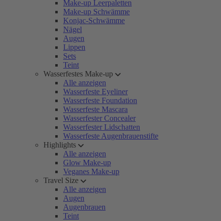
Make-up Leerpaletten
Make-up Schwämme
Konjac-Schwämme
Nägel
Augen
Lippen
Sets
Teint
Wasserfestes Make-up
Alle anzeigen
Wasserfeste Eyeliner
Wasserfeste Foundation
Wasserfeste Mascara
Wasserfester Concealer
Wasserfester Lidschatten
Wasserfeste Augenbrauenstifte
Highlights
Alle anzeigen
Glow Make-up
Veganes Make-up
Travel Size
Alle anzeigen
Augen
Augenbrauen
Teint