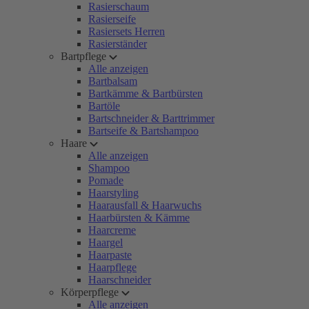
Rasierschaum
Rasierseife
Rasiersets Herren
Rasierständer
Bartpflege
Alle anzeigen
Bartbalsam
Bartkämme & Bartbürsten
Bartöle
Bartschneider & Barttrimmer
Bartseife & Bartshampoo
Haare
Alle anzeigen
Shampoo
Pomade
Haarstyling
Haarausfall & Haarwuchs
Haarbürsten & Kämme
Haarcreme
Haargel
Haarpaste
Haarpflege
Haarschneider
Körperpflege
Alle anzeigen