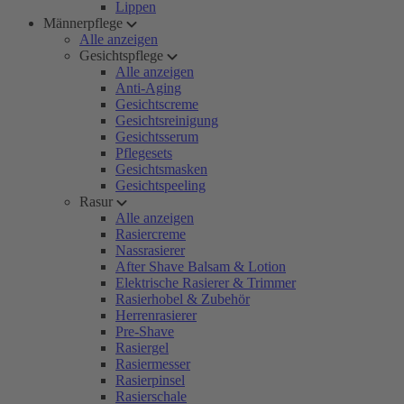
Lippen
Männerpflege
Alle anzeigen
Gesichtspflege
Alle anzeigen
Anti-Aging
Gesichtscreme
Gesichtsreinigung
Gesichtsserum
Pflegesets
Gesichtsmasken
Gesichtspeeling
Rasur
Alle anzeigen
Rasiercreme
Nassrasierer
After Shave Balsam & Lotion
Elektrische Rasierer & Trimmer
Rasierhobel & Zubehör
Herrenrasierer
Pre-Shave
Rasiergel
Rasiermesser
Rasierpinsel
Rasierschale