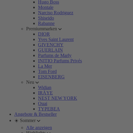
Hugo Boss
Montale
Narciso Rodriguez
Shiseido
Rabanne
Premiummarken
DIOR
Yves Saint Laurent
GIVENCHY
GUERLAIN
Parfums de Marly
INITIO Parfums Privés
La Mer
Tom Ford
EISENBERG
Neu
Widian
IRÄYE
NEST NEW YORK
Ouai
TYPEBEA
Angebote & Bestseller
☀️ Sommer
Alle anzeigen
Highlights