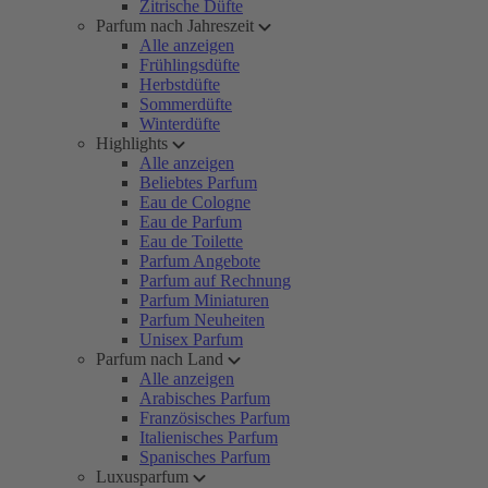
Zitrische Düfte
Parfum nach Jahreszeit
Alle anzeigen
Frühlingsdüfte
Herbstdüfte
Sommerdüfte
Winterdüfte
Highlights
Alle anzeigen
Beliebtes Parfum
Eau de Cologne
Eau de Parfum
Eau de Toilette
Parfum Angebote
Parfum auf Rechnung
Parfum Miniaturen
Parfum Neuheiten
Unisex Parfum
Parfum nach Land
Alle anzeigen
Arabisches Parfum
Französisches Parfum
Italienisches Parfum
Spanisches Parfum
Luxusparfum