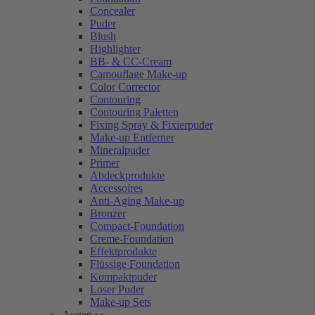
Concealer
Puder
Blush
Highlighter
BB- & CC-Cream
Camouflage Make-up
Color Corrector
Contouring
Contouring Paletten
Fixing Spray & Fixierpuder
Make-up Entferner
Mineralpuder
Primer
Abdeckprodukte
Accessoires
Anti-Aging Make-up
Bronzer
Compact-Foundation
Creme-Foundation
Effektprodukte
Flüssige Foundation
Kompaktpuder
Loser Puder
Make-up Sets
Augen