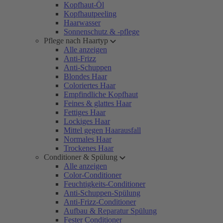
Kopfhaut-Öl
Kopfhautpeeling
Haarwasser
Sonnenschutz & -pflege
Pflege nach Haartyp
Alle anzeigen
Anti-Frizz
Anti-Schuppen
Blondes Haar
Coloriertes Haar
Empfindliche Kopfhaut
Feines & glattes Haar
Fettiges Haar
Lockiges Haar
Mittel gegen Haarausfall
Normales Haar
Trockenes Haar
Conditioner & Spülung
Alle anzeigen
Color-Conditioner
Feuchtigkeits-Conditioner
Anti-Schuppen-Spülung
Anti-Frizz-Conditioner
Aufbau & Reparatur Spülung
Fester Conditioner