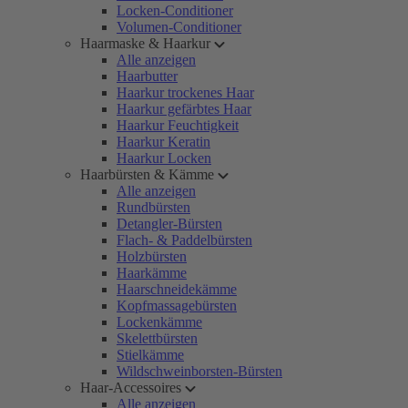
Locken-Conditioner
Volumen-Conditioner
Haarmaske & Haarkur
Alle anzeigen
Haarbutter
Haarkur trockenes Haar
Haarkur gefärbtes Haar
Haarkur Feuchtigkeit
Haarkur Keratin
Haarkur Locken
Haarbürsten & Kämme
Alle anzeigen
Rundbürsten
Detangler-Bürsten
Flach- & Paddelbürsten
Holzbürsten
Haarkämme
Haarschneidekämme
Kopfmassagebürsten
Lockenkämme
Skelettbürsten
Stielkämme
Wildschweinborsten-Bürsten
Haar-Accessoires
Alle anzeigen