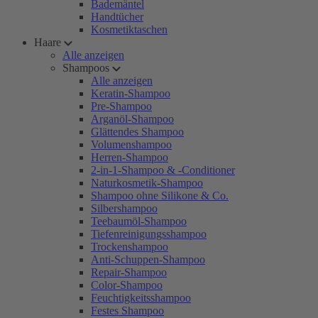
Bademäntel
Handtücher
Kosmetiktaschen
Haare
Alle anzeigen
Shampoos
Alle anzeigen
Keratin-Shampoo
Pre-Shampoo
Arganöl-Shampoo
Glättendes Shampoo
Volumenshampoo
Herren-Shampoo
2-in-1-Shampoo & -Conditioner
Naturkosmetik-Shampoo
Shampoo ohne Silikone & Co.
Silbershampoo
Teebaumöl-Shampoo
Tiefenreinigungsshampoo
Trockenshampoo
Anti-Schuppen-Shampoo
Repair-Shampoo
Color-Shampoo
Feuchtigkeitsshampoo
Festes Shampoo