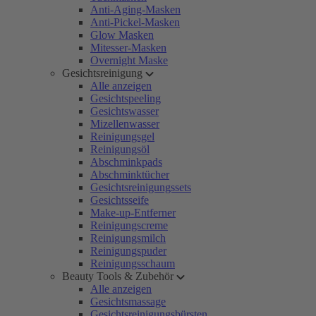
Anti-Aging-Masken
Anti-Pickel-Masken
Glow Masken
Mitesser-Masken
Overnight Maske
Gesichtsreinigung
Alle anzeigen
Gesichtspeeling
Gesichtswasser
Mizellenwasser
Reinigungsgel
Reinigungsöl
Abschminkpads
Abschminktücher
Gesichtsreinigungssets
Gesichtsseife
Make-up-Entferner
Reinigungscreme
Reinigungsmilch
Reinigungspuder
Reinigungsschaum
Beauty Tools & Zubehör
Alle anzeigen
Gesichtsmassage
Gesichtsreinigungsbürsten