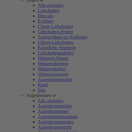
Alle anzeigen
Lidschatten
Mascara
Eyeliner
Creme-Lidschatten
Lidschatten-Primer
Augen-Make-up-Entferner
Glitzer-Lidschatten
Künstliche Wimpern
Lidschattenpaletten
Wimpern-Primer
Wimpernbürsten
Wimpernkleber
Wimpernzangen
Augenbrauenfarbe
Kajal
Sets
Augenbrauen
Alle anzeigen
Augenbrauenfarbe
Augenbrauengel
Augenbrauenpomade
Augenbrauenpuder
Augenbrauenstifte