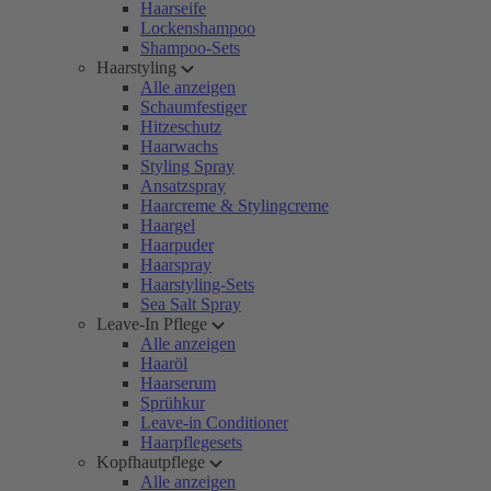
Haarseife
Lockenshampoo
Shampoo-Sets
Haarstyling
Alle anzeigen
Schaumfestiger
Hitzeschutz
Haarwachs
Styling Spray
Ansatzspray
Haarcreme & Stylingcreme
Haargel
Haarpuder
Haarspray
Haarstyling-Sets
Sea Salt Spray
Leave-In Pflege
Alle anzeigen
Haaröl
Haarserum
Sprühkur
Leave-in Conditioner
Haarpflegesets
Kopfhautpflege
Alle anzeigen