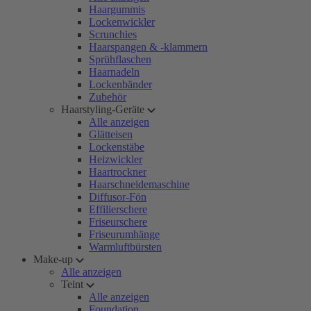
Haargummis
Lockenwickler
Scrunchies
Haarspangen & -klammern
Sprühflaschen
Haarnadeln
Lockenbänder
Zubehör
Haarstyling-Geräte
Alle anzeigen
Glätteisen
Lockenstäbe
Heizwickler
Haartrockner
Haarschneidemaschine
Diffusor-Fön
Effilierschere
Friseurschere
Friseurumhänge
Warmluftbürsten
Make-up
Alle anzeigen
Teint
Alle anzeigen
Foundation