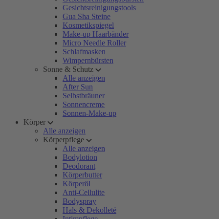
Gesichtsreinigungstools
Gua Sha Steine
Kosmetikspiegel
Make-up Haarbänder
Micro Needle Roller
Schlafmasken
Wimpernbürsten
Sonne & Schutz
Alle anzeigen
After Sun
Selbstbräuner
Sonnencreme
Sonnen-Make-up
Körper
Alle anzeigen
Körperpflege
Alle anzeigen
Bodylotion
Deodorant
Körperbutter
Körperöl
Anti-Cellulite
Bodyspray
Hals & Dekolleté
Intimpflege