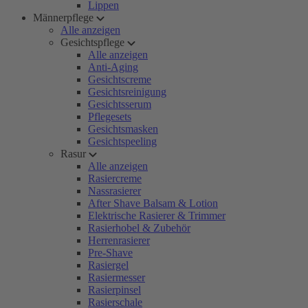
Lippen
Männerpflege
Alle anzeigen
Gesichtspflege
Alle anzeigen
Anti-Aging
Gesichtscreme
Gesichtsreinigung
Gesichtsserum
Pflegesets
Gesichtsmasken
Gesichtspeeling
Rasur
Alle anzeigen
Rasiercreme
Nassrasierer
After Shave Balsam & Lotion
Elektrische Rasierer & Trimmer
Rasierhobel & Zubehör
Herrenrasierer
Pre-Shave
Rasiergel
Rasiermesser
Rasierpinsel
Rasierschale