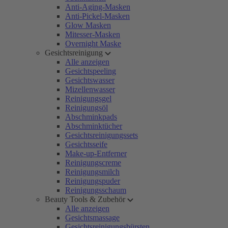
Anti-Aging-Masken
Anti-Pickel-Masken
Glow Masken
Mitesser-Masken
Overnight Maske
Gesichtsreinigung
Alle anzeigen
Gesichtspeeling
Gesichtswasser
Mizellenwasser
Reinigungsgel
Reinigungsöl
Abschminkpads
Abschminktücher
Gesichtsreinigungssets
Gesichtsseife
Make-up-Entferner
Reinigungscreme
Reinigungsmilch
Reinigungspuder
Reinigungsschaum
Beauty Tools & Zubehör
Alle anzeigen
Gesichtsmassage
Gesichtsreinigungsbürsten