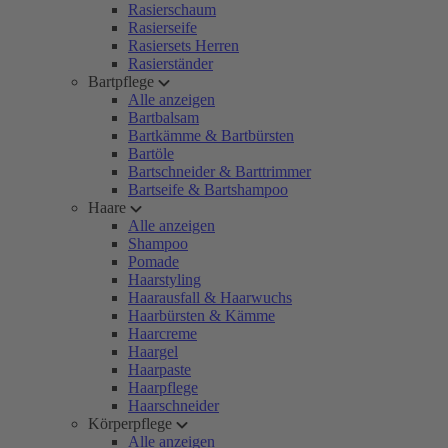
Rasierschaum
Rasierseife
Rasiersets Herren
Rasierständer
Bartpflege
Alle anzeigen
Bartbalsam
Bartkämme & Bartbürsten
Bartöle
Bartschneider & Barttrimmer
Bartseife & Bartshampoo
Haare
Alle anzeigen
Shampoo
Pomade
Haarstyling
Haarausfall & Haarwuchs
Haarbürsten & Kämme
Haarcreme
Haargel
Haarpaste
Haarpflege
Haarschneider
Körperpflege
Alle anzeigen