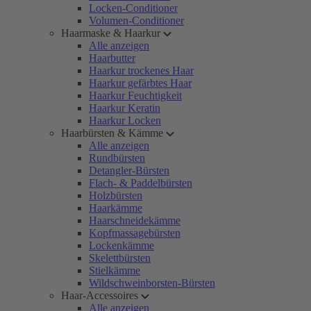
Locken-Conditioner
Volumen-Conditioner
Haarmaske & Haarkur
Alle anzeigen
Haarbutter
Haarkur trockenes Haar
Haarkur gefärbtes Haar
Haarkur Feuchtigkeit
Haarkur Keratin
Haarkur Locken
Haarbürsten & Kämme
Alle anzeigen
Rundbürsten
Detangler-Bürsten
Flach- & Paddelbürsten
Holzbürsten
Haarkämme
Haarschneidekämme
Kopfmassagebürsten
Lockenkämme
Skelettbürsten
Stielkämme
Wildschweinborsten-Bürsten
Haar-Accessoires
Alle anzeigen