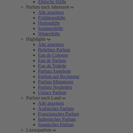
Zitrische Düfte
Parfum nach Jahreszeit
Alle anzeigen
Frühlingsdüfte
Herbstdüfte
Sommerdüfte
Winterdüfte
Highlights
Alle anzeigen
Beliebtes Parfum
Eau de Cologne
Eau de Parfum
Eau de Toilette
Parfum Angebote
Parfum auf Rechnung
Parfum Miniaturen
Parfum Neuheiten
Unisex Parfum
Parfum nach Land
Alle anzeigen
Arabisches Parfum
Französisches Parfum
Italienisches Parfum
Spanisches Parfum
Luxusparfum