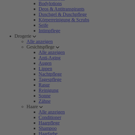
Bodylotions
Deos & Antitranspirants
Duschgel & Duschpflege
Körperreinigung & Scrubs
Seife
Intimpflege
Drogerie
Alle anzeigen
Gesichtspflege
Alle anzeigen
Anti-Aging
Augen
Lippen
Nachtpflege
Tagespflege
Rasur
Reinigung
Sonne
Zähne
Haare
Alle anzeigen
Conditioner
Haarpflege
Shampoo
Haarfarbe