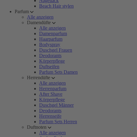
Nagellack
Beach Hair stylen
Parfum
Alle anzeigen
Damendüfte
Alle anzeigen
Damenparfum
Haarparfum
Bodyspray
Duschgel Frauen
Deodorants
Körperpflege
Duftseifen
Parfum Sets Damen
Herrendüfte
Alle anzeigen
Herrenparfum
After Shave
Körperpflege
Duschgel Männer
Deodorants
Herrenseife
Parfum Sets Herren
Duftnoten
Alle anzeigen