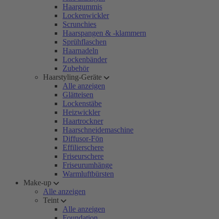
Haargummis
Lockenwickler
Scrunchies
Haarspangen & -klammern
Sprühflaschen
Haarnadeln
Lockenbänder
Zubehör
Haarstyling-Geräte
Alle anzeigen
Glätteisen
Lockenstäbe
Heizwickler
Haartrockner
Haarschneidemaschine
Diffusor-Fön
Effilierschere
Friseurschere
Friseurumhänge
Warmluftbürsten
Make-up
Alle anzeigen
Teint
Alle anzeigen
Foundation