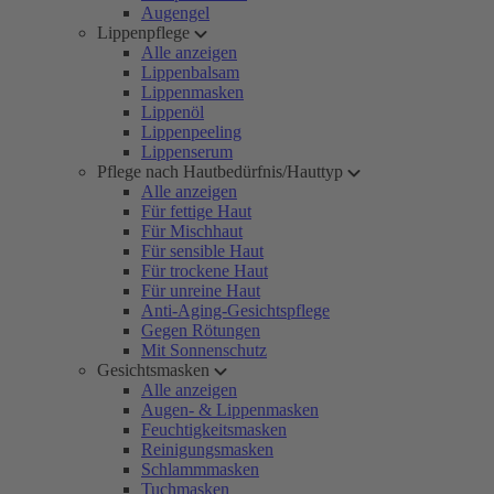
Augengel
Lippenpflege
Alle anzeigen
Lippenbalsam
Lippenmasken
Lippenöl
Lippenpeeling
Lippenserum
Pflege nach Hautbedürfnis/Hauttyp
Alle anzeigen
Für fettige Haut
Für Mischhaut
Für sensible Haut
Für trockene Haut
Für unreine Haut
Anti-Aging-Gesichtspflege
Gegen Rötungen
Mit Sonnenschutz
Gesichtsmasken
Alle anzeigen
Augen- & Lippenmasken
Feuchtigkeitsmasken
Reinigungsmasken
Schlammmasken
Tuchmasken