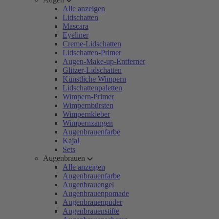
Alle anzeigen
Lidschatten
Mascara
Eyeliner
Creme-Lidschatten
Lidschatten-Primer
Augen-Make-up-Entferner
Glitzer-Lidschatten
Künstliche Wimpern
Lidschattenpaletten
Wimpern-Primer
Wimpernbürsten
Wimpernkleber
Wimpernzangen
Augenbrauenfarbe
Kajal
Sets
Augenbrauen
Alle anzeigen
Augenbrauenfarbe
Augenbrauengel
Augenbrauenpomade
Augenbrauenpuder
Augenbrauenstifte