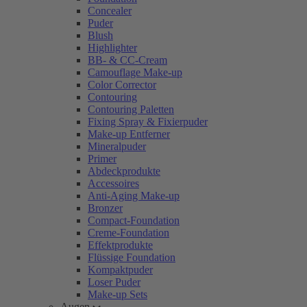
Concealer
Puder
Blush
Highlighter
BB- & CC-Cream
Camouflage Make-up
Color Corrector
Contouring
Contouring Paletten
Fixing Spray & Fixierpuder
Make-up Entferner
Mineralpuder
Primer
Abdeckprodukte
Accessoires
Anti-Aging Make-up
Bronzer
Compact-Foundation
Creme-Foundation
Effektprodukte
Flüssige Foundation
Kompaktpuder
Loser Puder
Make-up Sets
Augen