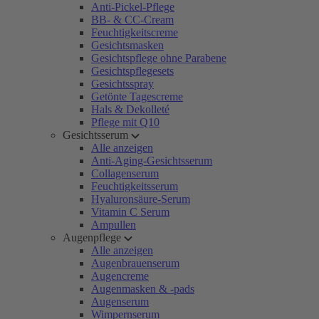
Anti-Pickel-Pflege
BB- & CC-Cream
Feuchtigkeitscreme
Gesichtsmasken
Gesichtspflege ohne Parabene
Gesichtspflegesets
Gesichtsspray
Getönte Tagescreme
Hals & Dekolleté
Pflege mit Q10
Gesichtsserum
Alle anzeigen
Anti-Aging-Gesichtsserum
Collagenserum
Feuchtigkeitsserum
Hyaluronsäure-Serum
Vitamin C Serum
Ampullen
Augenpflege
Alle anzeigen
Augenbrauenserum
Augencreme
Augenmasken & -pads
Augenserum
Wimpernserum