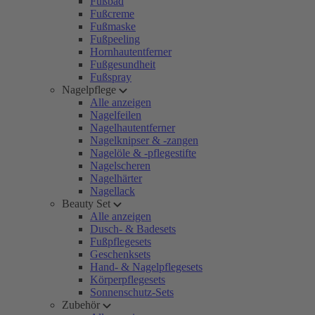
Fußbad
Fußcreme
Fußmaske
Fußpeeling
Hornhautentferner
Fußgesundheit
Fußspray
Nagelpflege
Alle anzeigen
Nagelfeilen
Nagelhautentferner
Nagelknipser & -zangen
Nagelöle & -pflegestifte
Nagelscheren
Nagelhärter
Nagellack
Beauty Set
Alle anzeigen
Dusch- & Badesets
Fußpflegesets
Geschenksets
Hand- & Nagelpflegesets
Körperpflegesets
Sonnenschutz-Sets
Zubehör