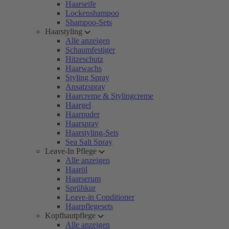
Haarseife
Lockenshampoo
Shampoo-Sets
Haarstyling
Alle anzeigen
Schaumfestiger
Hitzeschutz
Haarwachs
Styling Spray
Ansatzspray
Haarcreme & Stylingcreme
Haargel
Haarpuder
Haarspray
Haarstyling-Sets
Sea Salt Spray
Leave-In Pflege
Alle anzeigen
Haaröl
Haarserum
Sprühkur
Leave-in Conditioner
Haarpflegesets
Kopfhautpflege
Alle anzeigen