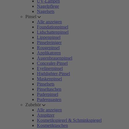
UV-Lampen
Nagelpflege
Nagelsets
Pinsel
Alle anzeigen
Foundationpinsel
Lidschattenpinsel
Lippenpinsel
Pinselreiniger
Rougepinsel
Applikatoren
Augenbrauenpinsel
Concealer-Pinsel
Eyelinerpinsel
Highlighter-Pinsel
Maskenpinsel
Pinselsets
Pinseltaschen
Puderpinsel
Puderquasten
Zubehör
Alle anzeigen
Anspitzer
Kosmetikspiegel & Schminkspiegel
Kosmetiktaschen