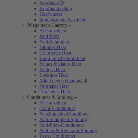
Kopfhaut-Öl
Kopfhautpeeling
Haarwasser
Sonnenschutz & -pflege
Pflege nach Haartyp
Alle anzeigen
Anti-Frizz
Anti-Schuppen
Blondes Haar
Coloriertes Haar
Empfindliche Kopfhaut
Feines & glattes Haar
Fettiges Haar
Lockiges Haar
Mittel gegen Haarausfall
Normales Haar
Trockenes Haar
Conditioner & Spülung
Alle anzeigen
Color-Conditioner
Feuchtigkeits-Conditioner
Anti-Schuppen-Spülung
Anti-Frizz-Conditioner
Aufbau & Reparatur Spülung
Fester Conditioner