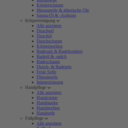
Körperschaum
Massageöle & ätherische Öle
Sauna-Öl & -Aufguss
Körperreinigung
Alle anzeigen
Duschgel
Duschöl
Duschschaum
Körperpeeling
Badesalz & Badebomben
Badeöl & -milch
Badeschaum
Dusch- & Badesets
Feste Seife
Flüssigseife
Intimreinigung
Handpflege
Alle anzeigen
Handcreme
Handmaske
Handpeeling
Handseife
Fußpflege
Alle anzeigen