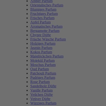
Amber Parfum
Orientalisches Parfum
Blumiges Parfum
Fruchtiges Parfum
Frisches Parfum
Apfel Parfum
Aromatisches Parfum
Bergamotte Parfum
Chypre Düfte
Frische Wäsche Parfum
Holziges Parfum
Jasmin Parfum
Kokos Parfum
Maiglöckchen Parfum
Molekül Parfum
Moschus Parfum
Oud Parfum
Patchouli Parfum
Pudriges Parfum
Rose Parfum
Sandelholz Düfte
Vanille Parfum
Veilchen Düfte
Vetiver Düfte
Würziges Parfum