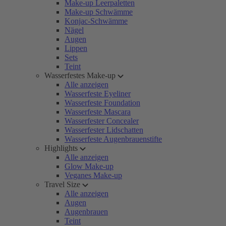
Make-up Leerpaletten
Make-up Schwämme
Konjac-Schwämme
Nägel
Augen
Lippen
Sets
Teint
Wasserfestes Make-up
Alle anzeigen
Wasserfeste Eyeliner
Wasserfeste Foundation
Wasserfeste Mascara
Wasserfester Concealer
Wasserfester Lidschatten
Wasserfeste Augenbrauenstifte
Highlights
Alle anzeigen
Glow Make-up
Veganes Make-up
Travel Size
Alle anzeigen
Augen
Augenbrauen
Teint