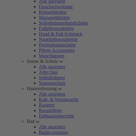
Alle anzeigen
Duschschwämme
Körperbürsten
Massagebürsten
Selbstbräungshandschuhe
Fußpflegezubehör
Hand & Fuß-Schmuck
Nagelpflegezubehör
Peelinghandschuhe
Pflege Accessoires
Waschlappen
Sonne & Schutz
Alle anzeigen
After Sun
Selbstbräuner
Sonnenschutz
Haarentfernung
Alle anzeigen
Kalt- & Warmwachs
Rasierer
Rasurpflege
Enthaarungscreme
Bad
Alle anzeigen
Badaccessoires