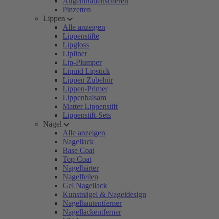
Augenbrauenscheren
Pinzetten
Lippen
Alle anzeigen
Lippenstifte
Lipgloss
Lipliner
Lip-Plumper
Liquid Lipstick
Lippen Zubehör
Lippen-Primer
Lippenbalsam
Matter Lippenstift
Lippenstift-Sets
Nägel
Alle anzeigen
Nagellack
Base Coat
Top Coat
Nagelhärter
Nagelfeilen
Gel Nagellack
Kunstnägel & Nageldesign
Nagelhautentferner
Nagellackentferner