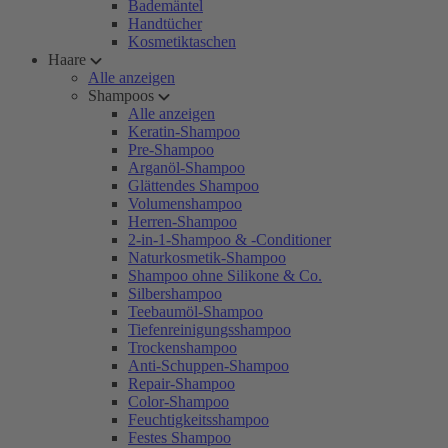
Bademäntel
Handtücher
Kosmetiktaschen
Haare
Alle anzeigen
Shampoos
Alle anzeigen
Keratin-Shampoo
Pre-Shampoo
Arganöl-Shampoo
Glättendes Shampoo
Volumenshampoo
Herren-Shampoo
2-in-1-Shampoo & -Conditioner
Naturkosmetik-Shampoo
Shampoo ohne Silikone & Co.
Silbershampoo
Teebaumöl-Shampoo
Tiefenreinigungsshampoo
Trockenshampoo
Anti-Schuppen-Shampoo
Repair-Shampoo
Color-Shampoo
Feuchtigkeitsshampoo
Festes Shampoo