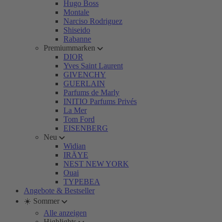
Hugo Boss
Montale
Narciso Rodriguez
Shiseido
Rabanne
Premiummarken
DIOR
Yves Saint Laurent
GIVENCHY
GUERLAIN
Parfums de Marly
INITIO Parfums Privés
La Mer
Tom Ford
EISENBERG
Neu
Widian
IRÄYE
NEST NEW YORK
Ouai
TYPEBEA
Angebote & Bestseller
☀️ Sommer
Alle anzeigen
Highlights