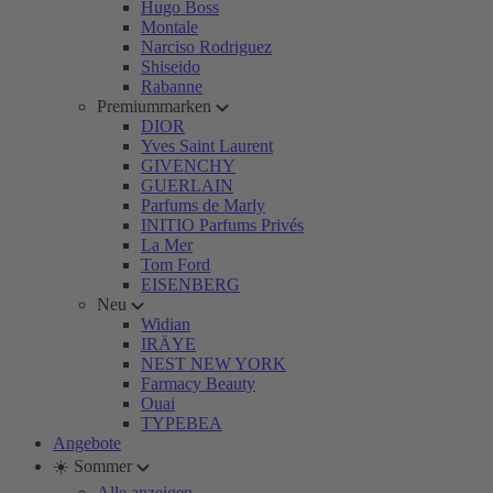
Hugo Boss
Montale
Narciso Rodriguez
Shiseido
Rabanne
Premiummarken
DIOR
Yves Saint Laurent
GIVENCHY
GUERLAIN
Parfums de Marly
INITIO Parfums Privés
La Mer
Tom Ford
EISENBERG
Neu
Widian
IRÄYE
NEST NEW YORK
Farmacy Beauty
Ouai
TYPEBEA
Angebote
☀️ Sommer
Alle anzeigen