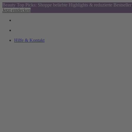
Beauty Top Picks: Shoppe beliebte Highlights & reduzierte Bestseller
Jetzt entdecken
Hilfe & Kontakt