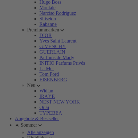
Hugo Boss
Montale
Narciso Rodriguez
Shiseido
Rabanne
Premiummarken
DIOR
Yves Saint Laurent
GIVENCHY
GUERLAIN
Parfums de Marly
INITIO Parfums Privés
La Mer
Tom Ford
EISENBERG
Neu
Widian
IRÄYE
NEST NEW YORK
Ouai
TYPEBEA
Angebote & Bestseller
☀️ Sommer
Alle anzeigen
Highlights