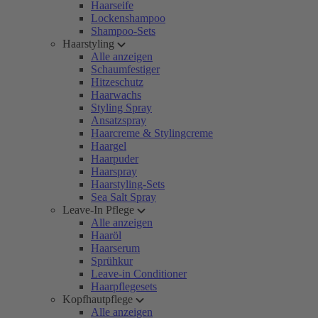
Haarseife
Lockenshampoo
Shampoo-Sets
Haarstyling
Alle anzeigen
Schaumfestiger
Hitzeschutz
Haarwachs
Styling Spray
Ansatzspray
Haarcreme & Stylingcreme
Haargel
Haarpuder
Haarspray
Haarstyling-Sets
Sea Salt Spray
Leave-In Pflege
Alle anzeigen
Haaröl
Haarserum
Sprühkur
Leave-in Conditioner
Haarpflegesets
Kopfhautpflege
Alle anzeigen