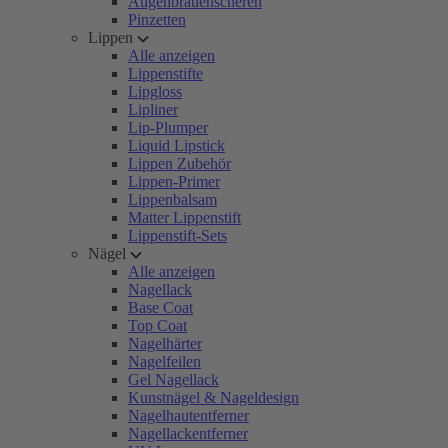
Augenbrauenscheren
Pinzetten
Lippen
Alle anzeigen
Lippenstifte
Lipgloss
Lipliner
Lip-Plumper
Liquid Lipstick
Lippen Zubehör
Lippen-Primer
Lippenbalsam
Matter Lippenstift
Lippenstift-Sets
Nägel
Alle anzeigen
Nagellack
Base Coat
Top Coat
Nagelhärter
Nagelfeilen
Gel Nagellack
Kunstnägel & Nageldesign
Nagelhautentferner
Nagellackentferner