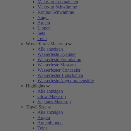
Make-up Leerpaletten
Make-up Schwämme
Konjac-Schwämme
Nägel
Augen
Lippen
Sets
Teint
Wasserfestes Make-up
Alle anzeigen
Wasserfeste Eyeliner
Wasserfeste Foundation
Wasserfeste Mascara
Wasserfester Concealer
Wasserfester Lidschatten
Wasserfeste Augenbrauenstifte
Highlights
Alle anzeigen
Glow Make-up
Veganes Make-up
Travel Size
Alle anzeigen
Augen
Augenbrauen
Teint