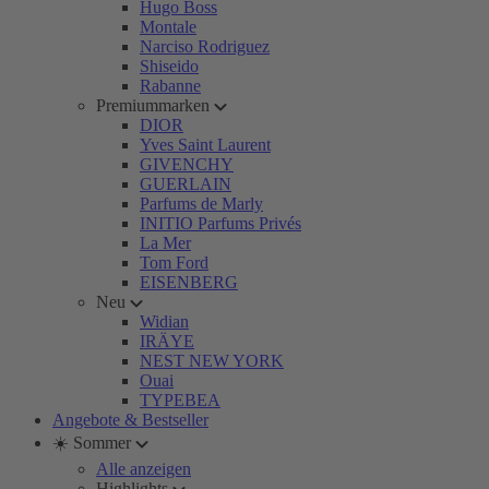
Hugo Boss
Montale
Narciso Rodriguez
Shiseido
Rabanne
Premiummarken
DIOR
Yves Saint Laurent
GIVENCHY
GUERLAIN
Parfums de Marly
INITIO Parfums Privés
La Mer
Tom Ford
EISENBERG
Neu
Widian
IRÄYE
NEST NEW YORK
Ouai
TYPEBEA
Angebote & Bestseller
☀️ Sommer
Alle anzeigen
Highlights