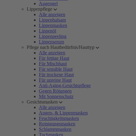
Augengel
Lippenpflege
Alle anzeigen
Lippenbalsam
Lippenmasken
Lippenöl
Lippenpeeling
Lippenserum
Pflege nach Hautbedürfnis/Hauttyp
Alle anzeigen
Für fettige Haut
Für Mischhaut
Für sensible Haut
Für trockene Haut
Für unreine Haut
Anti-Aging-Gesichtspflege
Gegen Rötungen
Mit Sonnenschutz
Gesichtsmasken
Alle anzeigen
Augen- & Lippenmasken
Feuchtigkeitsmasken
Reinigungsmasken
Schlammmasken
Tuchmasken