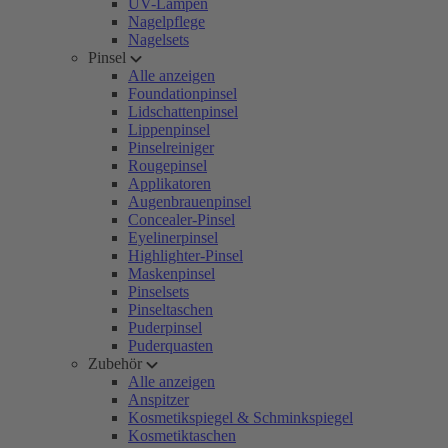
UV-Lampen
Nagelpflege
Nagelsets
Pinsel
Alle anzeigen
Foundationpinsel
Lidschattenpinsel
Lippenpinsel
Pinselreiniger
Rougepinsel
Applikatoren
Augenbrauenpinsel
Concealer-Pinsel
Eyelinerpinsel
Highlighter-Pinsel
Maskenpinsel
Pinselsets
Pinseltaschen
Puderpinsel
Puderquasten
Zubehör
Alle anzeigen
Anspitzer
Kosmetikspiegel & Schminkspiegel
Kosmetiktaschen