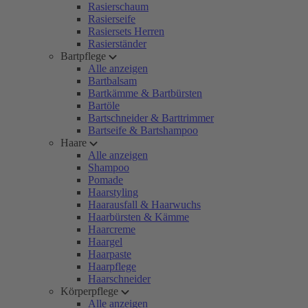
Rasierschaum
Rasierseife
Rasiersets Herren
Rasierständer
Bartpflege
Alle anzeigen
Bartbalsam
Bartkämme & Bartbürsten
Bartöle
Bartschneider & Barttrimmer
Bartseife & Bartshampoo
Haare
Alle anzeigen
Shampoo
Pomade
Haarstyling
Haarausfall & Haarwuchs
Haarbürsten & Kämme
Haarcreme
Haargel
Haarpaste
Haarpflege
Haarschneider
Körperpflege
Alle anzeigen