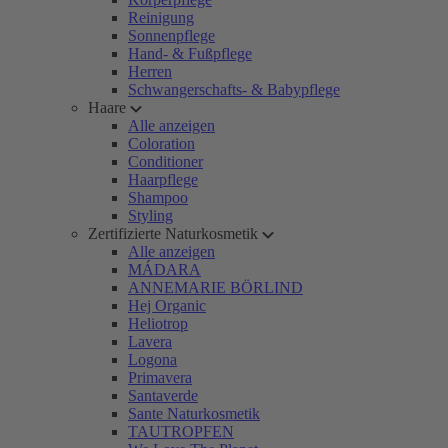
Reinigung
Sonnenpflege
Hand- & Fußpflege
Herren
Schwangerschafts- & Babypflege
Haare
Alle anzeigen
Coloration
Conditioner
Haarpflege
Shampoo
Styling
Zertifizierte Naturkosmetik
Alle anzeigen
MÁDARA
ANNEMARIE BÖRLIND
Hej Organic
Heliotrop
Lavera
Logona
Primavera
Santaverde
Sante Naturkosmetik
TAUTROPFEN