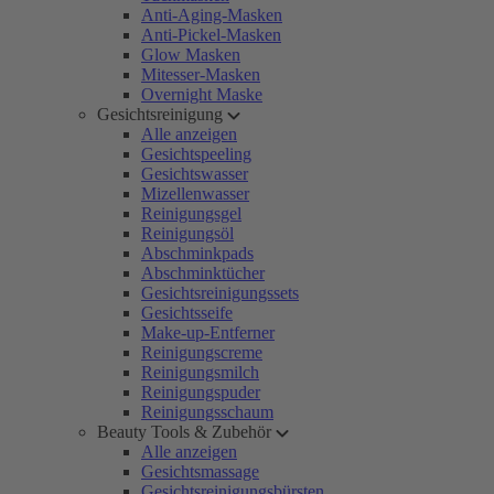
Anti-Aging-Masken
Anti-Pickel-Masken
Glow Masken
Mitesser-Masken
Overnight Maske
Gesichtsreinigung
Alle anzeigen
Gesichtspeeling
Gesichtswasser
Mizellenwasser
Reinigungsgel
Reinigungsöl
Abschminkpads
Abschminktücher
Gesichtsreinigungssets
Gesichtsseife
Make-up-Entferner
Reinigungscreme
Reinigungsmilch
Reinigungspuder
Reinigungsschaum
Beauty Tools & Zubehör
Alle anzeigen
Gesichtsmassage
Gesichtsreinigungsbürsten