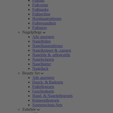
Fußbad
Fußcreme
Fußmaske
Fußpeeling
Hornhautentferner
Fußgesundheit
Fußspray
Nagelpflege
Alle anzeigen
Nagelfeilen
Nagelhautentferner
Nagelknipser & -zangen
Nagelöle & -pflegestifte
Nagelscheren
Nagelhärter
Nagellack
Beauty Set
Alle anzeigen
Dusch- & Badesets
Fußpflegesets
Geschenksets
Hand- & Nagelpflegesets
Körperpflegesets
Sonnenschutz-Sets
Zubehör