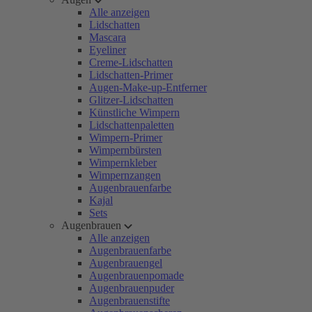
Alle anzeigen
Lidschatten
Mascara
Eyeliner
Creme-Lidschatten
Lidschatten-Primer
Augen-Make-up-Entferner
Glitzer-Lidschatten
Künstliche Wimpern
Lidschattenpaletten
Wimpern-Primer
Wimpernbürsten
Wimpernkleber
Wimpernzangen
Augenbrauenfarbe
Kajal
Sets
Augenbrauen
Alle anzeigen
Augenbrauenfarbe
Augenbrauengel
Augenbrauenpomade
Augenbrauenpuder
Augenbrauenstifte