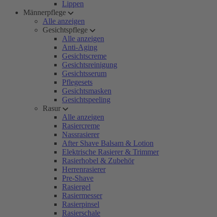
Lippen
Männerpflege
Alle anzeigen
Gesichtspflege
Alle anzeigen
Anti-Aging
Gesichtscreme
Gesichtsreinigung
Gesichtsserum
Pflegesets
Gesichtsmasken
Gesichtspeeling
Rasur
Alle anzeigen
Rasiercreme
Nassrasierer
After Shave Balsam & Lotion
Elektrische Rasierer & Trimmer
Rasierhobel & Zubehör
Herrenrasierer
Pre-Shave
Rasiergel
Rasiermesser
Rasierpinsel
Rasierschale