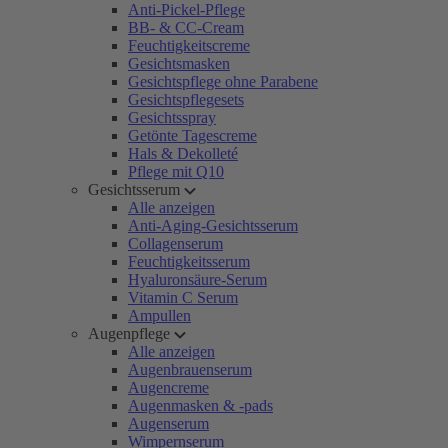
Anti-Pickel-Pflege
BB- & CC-Cream
Feuchtigkeitscreme
Gesichtsmasken
Gesichtspflege ohne Parabene
Gesichtspflegesets
Gesichtsspray
Getönte Tagescreme
Hals & Dekolleté
Pflege mit Q10
Gesichtsserum
Alle anzeigen
Anti-Aging-Gesichtsserum
Collagenserum
Feuchtigkeitsserum
Hyaluronsäure-Serum
Vitamin C Serum
Ampullen
Augenpflege
Alle anzeigen
Augenbrauenserum
Augencreme
Augenmasken & -pads
Augenserum
Wimpernserum