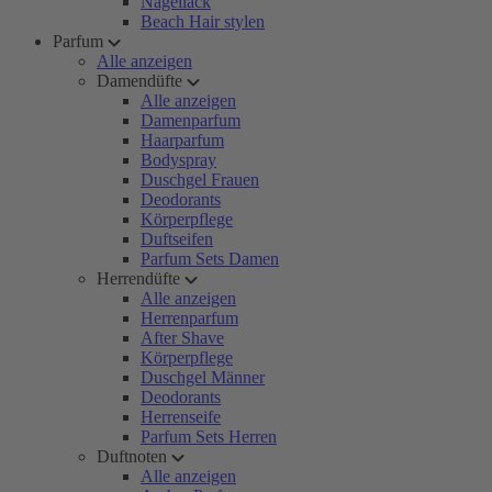
Nagellack
Beach Hair stylen
Parfum
Alle anzeigen
Damendüfte
Alle anzeigen
Damenparfum
Haarparfum
Bodyspray
Duschgel Frauen
Deodorants
Körperpflege
Duftseifen
Parfum Sets Damen
Herrendüfte
Alle anzeigen
Herrenparfum
After Shave
Körperpflege
Duschgel Männer
Deodorants
Herrenseife
Parfum Sets Herren
Duftnoten
Alle anzeigen