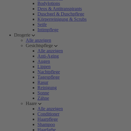
Bodylotions
Deos & Antitranspirants
Duschgel & Duschpflege
Körperreinigung & Scrubs
Seife
Intimpflege
Drogerie
Alle anzeigen
Gesichtspflege
Alle anzeigen
Anti-Aging
Augen
Lippen
Nachtpflege
Tagespflege
Rasur
Reinigung
Sonne
Zähne
Haare
Alle anzeigen
Conditioner
Haarpflege
Shampoo
Haarfarbe