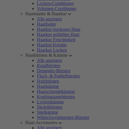
Locken-Conditioner
Volumen-Conditioner
Haarmaske & Haarkur
Alle anzeigen
Haarbutter
Haarkur trockenes Haar
Haarkur gefärbtes Haar
Haarkur Feuchtigkeit
Haarkur Keratin
Haarkur Locken
Haarbürsten & Kämme
Alle anzeigen
Rundbürsten
Detangler-Bürsten
Flach- & Paddelbürsten
Holzbürsten
Haarkämme
Haarschneidekämme
Kopfmassagebürsten
Lockenkämme
Skelettbürsten
Stielkämme
Wildschweinborsten-Bürsten
Haar-Accessoires
Alle anzeigen