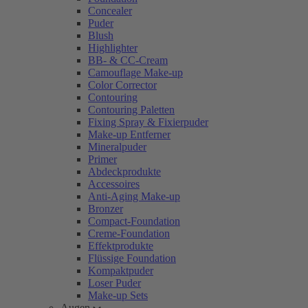
Concealer
Puder
Blush
Highlighter
BB- & CC-Cream
Camouflage Make-up
Color Corrector
Contouring
Contouring Paletten
Fixing Spray & Fixierpuder
Make-up Entferner
Mineralpuder
Primer
Abdeckprodukte
Accessoires
Anti-Aging Make-up
Bronzer
Compact-Foundation
Creme-Foundation
Effektprodukte
Flüssige Foundation
Kompaktpuder
Loser Puder
Make-up Sets
Augen