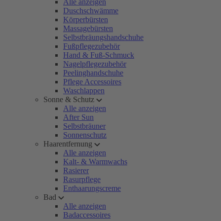
Alle anzeigen
Duschschwämme
Körperbürsten
Massagebürsten
Selbstbräungshandschuhe
Fußpflegezubehör
Hand & Fuß-Schmuck
Nagelpflegezubehör
Peelinghandschuhe
Pflege Accessoires
Waschlappen
Sonne & Schutz
Alle anzeigen
After Sun
Selbstbräuner
Sonnenschutz
Haarentfernung
Alle anzeigen
Kalt- & Warmwachs
Rasierer
Rasurpflege
Enthaarungscreme
Bad
Alle anzeigen
Badaccessoires