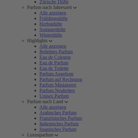
Zitrische Düfte
Parfum nach Jahreszeit
Alle anzeigen
Frühlingsdüfte
Herbstdüfte
Sommerdüfte
Winterdüfte
Highlights
Alle anzeigen
Beliebtes Parfum
Eau de Cologne
Eau de Parfum
Eau de Toilette
Parfum Angebote
Parfum auf Rechnung
Parfum Miniaturen
Parfum Neuheiten
Unisex Parfum
Parfum nach Land
Alle anzeigen
Arabisches Parfum
Französisches Parfum
Italienisches Parfum
Spanisches Parfum
Luxusparfum