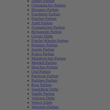
Amber Parfum
Orientalisches Parfum
Blumiges Parfum
Fruchtiges Parfum
Frisches Parfum
Apfel Parfum
Aromatisches Parfum
Bergamotte Parfum
Chypre Düfte
Frische Wäsche Parfum
Holziges Parfum
Jasmin Parfum
Kokos Parfum
Maiglöckchen Parfum
Molekül Parfum
Moschus Parfum
Oud Parfum
Patchouli Parfum
Pudriges Parfum
Rose Parfum
Sandelholz Düfte
Vanille Parfum
Veilchen Düfte
Vetiver Düfte
Würziges Parfum