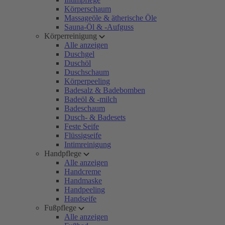
Körperschaum
Massageöle & ätherische Öle
Sauna-Öl & -Aufguss
Körperreinigung
Alle anzeigen
Duschgel
Duschöl
Duschschaum
Körperpeeling
Badesalz & Badebomben
Badeöl & -milch
Badeschaum
Dusch- & Badesets
Feste Seife
Flüssigseife
Intimreinigung
Handpflege
Alle anzeigen
Handcreme
Handmaske
Handpeeling
Handseife
Fußpflege
Alle anzeigen