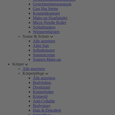
Gesichtsreinigungstools
Gua Sha Steine
Kosmetikspiegel
Make-up Haarbänder
Micro Needle Roller
Schlafmasken
Wimpernbürsten
Sonne & Schutz
Alle anzeigen
After Sun
Selbstbräuner
Sonnencreme
Sonnen-Make-up
Körper
Alle anzeigen
Körperpflege
Alle anzeigen
Bodylotion
Deodorant
Körperbutter
Körperöl
Anti-Cellulite
Bodyspray
Hals & Dekolleté
Intimpflege