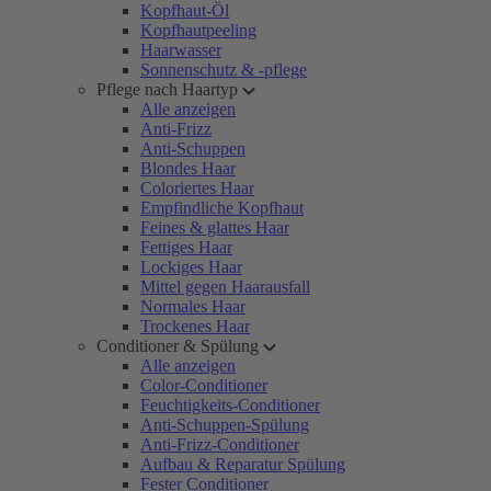
Kopfhaut-Öl
Kopfhautpeeling
Haarwasser
Sonnenschutz & -pflege
Pflege nach Haartyp
Alle anzeigen
Anti-Frizz
Anti-Schuppen
Blondes Haar
Coloriertes Haar
Empfindliche Kopfhaut
Feines & glattes Haar
Fettiges Haar
Lockiges Haar
Mittel gegen Haarausfall
Normales Haar
Trockenes Haar
Conditioner & Spülung
Alle anzeigen
Color-Conditioner
Feuchtigkeits-Conditioner
Anti-Schuppen-Spülung
Anti-Frizz-Conditioner
Aufbau & Reparatur Spülung
Fester Conditioner