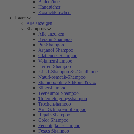
Bademäntel
Handtücher
Kosmetiktaschen
Haare
Alle anzeigen
Shampoos
Alle anzeigen
Keratin-Shampoo
Pre-Shampoo
Arganöl-Shampoo
Glättendes Shampoo
Volumenshampoo
Herren-Shampoo
2-in-1-Shampoo & -Conditioner
Naturkosmetik-Shampoo
Shampoo ohne Silikone & Co.
Silbershampoo
Teebaumöl-Shampoo
Tiefenreinigungsshampoo
Trockenshampoo
Anti-Schuppen-Shampoo
Repair-Shampoo
Color-Shampoo
Feuchtigkeitsshampoo
Festes Shampoo