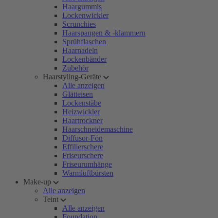
Haargummis
Lockenwickler
Scrunchies
Haarspangen & -klammern
Sprühflaschen
Haarnadeln
Lockenbänder
Zubehör
Haarstyling-Geräte
Alle anzeigen
Glätteisen
Lockenstäbe
Heizwickler
Haartrockner
Haarschneidemaschine
Diffusor-Fön
Effilierschere
Friseurschere
Friseurumhänge
Warmluftbürsten
Make-up
Alle anzeigen
Teint
Alle anzeigen
Foundation