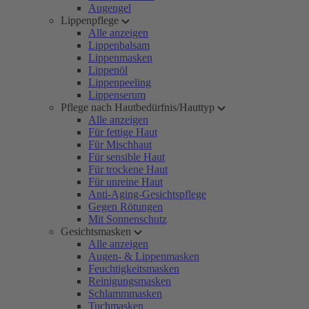
Augengel
Lippenpflege
Alle anzeigen
Lippenbalsam
Lippenmasken
Lippenöl
Lippenpeeling
Lippenserum
Pflege nach Hautbedürfnis/Hauttyp
Alle anzeigen
Für fettige Haut
Für Mischhaut
Für sensible Haut
Für trockene Haut
Für unreine Haut
Anti-Aging-Gesichtspflege
Gegen Rötungen
Mit Sonnenschutz
Gesichtsmasken
Alle anzeigen
Augen- & Lippenmasken
Feuchtigkeitsmasken
Reinigungsmasken
Schlammmasken
Tuchmasken