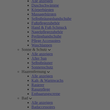
Alle anzeigen
Duschschwämme
Körperbürsten
Massagebürsten
Selbstbräungshandschuhe
Fußpflegezubehör
Hand & Fuß-Schmuck
Nagelpflegezubehör
Peelinghandschuhe
Pflege Accessoires
Waschlappen
Sonne & Schutz
Alle anzeigen
After Sun
Selbstbräuner
Sonnenschutz
Haarentfernung
Alle anzeigen
Kalt- & Warmwachs
Rasierer
Rasurpflege
Enthaarungscreme
Bad
Alle anzeigen
Badaccessoires