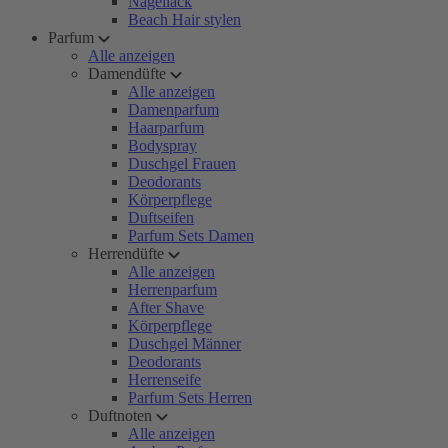
Nagellack
Beach Hair stylen
Parfum
Alle anzeigen
Damendüfte
Alle anzeigen
Damenparfum
Haarparfum
Bodyspray
Duschgel Frauen
Deodorants
Körperpflege
Duftseifen
Parfum Sets Damen
Herrendüfte
Alle anzeigen
Herrenparfum
After Shave
Körperpflege
Duschgel Männer
Deodorants
Herrenseife
Parfum Sets Herren
Duftnoten
Alle anzeigen