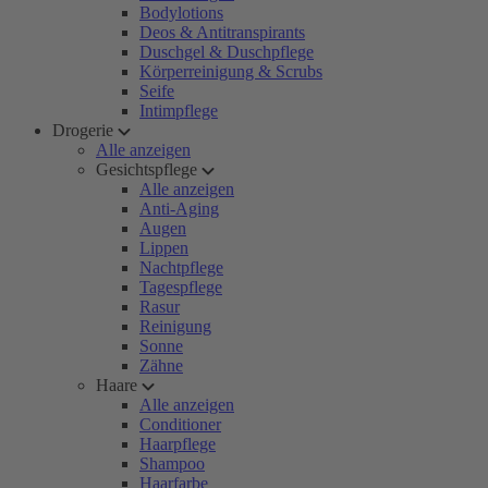
Bodylotions
Deos & Antitranspirants
Duschgel & Duschpflege
Körperreinigung & Scrubs
Seife
Intimpflege
Drogerie
Alle anzeigen
Gesichtspflege
Alle anzeigen
Anti-Aging
Augen
Lippen
Nachtpflege
Tagespflege
Rasur
Reinigung
Sonne
Zähne
Haare
Alle anzeigen
Conditioner
Haarpflege
Shampoo
Haarfarbe