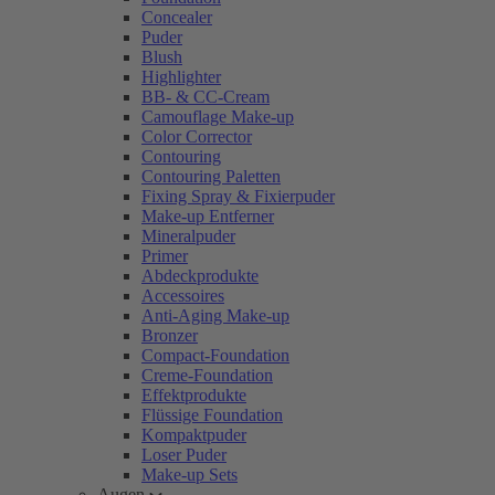
Concealer
Puder
Blush
Highlighter
BB- & CC-Cream
Camouflage Make-up
Color Corrector
Contouring
Contouring Paletten
Fixing Spray & Fixierpuder
Make-up Entferner
Mineralpuder
Primer
Abdeckprodukte
Accessoires
Anti-Aging Make-up
Bronzer
Compact-Foundation
Creme-Foundation
Effektprodukte
Flüssige Foundation
Kompaktpuder
Loser Puder
Make-up Sets
Augen