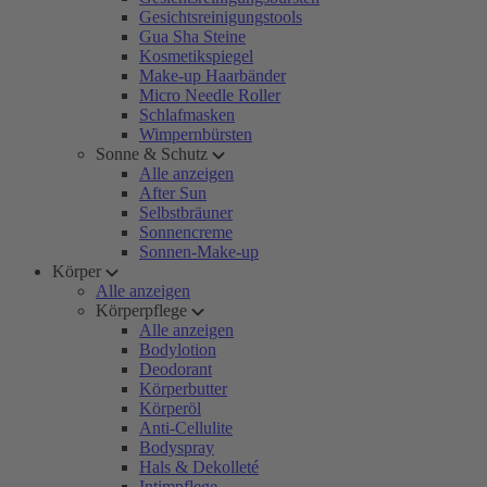
Gesichtsreinigungstools
Gua Sha Steine
Kosmetikspiegel
Make-up Haarbänder
Micro Needle Roller
Schlafmasken
Wimpernbürsten
Sonne & Schutz
Alle anzeigen
After Sun
Selbstbräuner
Sonnencreme
Sonnen-Make-up
Körper
Alle anzeigen
Körperpflege
Alle anzeigen
Bodylotion
Deodorant
Körperbutter
Körperöl
Anti-Cellulite
Bodyspray
Hals & Dekolleté
Intimpflege