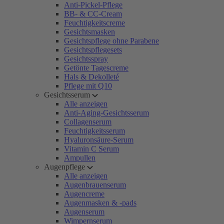
Anti-Pickel-Pflege
BB- & CC-Cream
Feuchtigkeitscreme
Gesichtsmasken
Gesichtspflege ohne Parabene
Gesichtspflegesets
Gesichtsspray
Getönte Tagescreme
Hals & Dekolleté
Pflege mit Q10
Gesichtsserum
Alle anzeigen
Anti-Aging-Gesichtsserum
Collagenserum
Feuchtigkeitsserum
Hyaluronsäure-Serum
Vitamin C Serum
Ampullen
Augenpflege
Alle anzeigen
Augenbrauenserum
Augencreme
Augenmasken & -pads
Augenserum
Wimpernserum