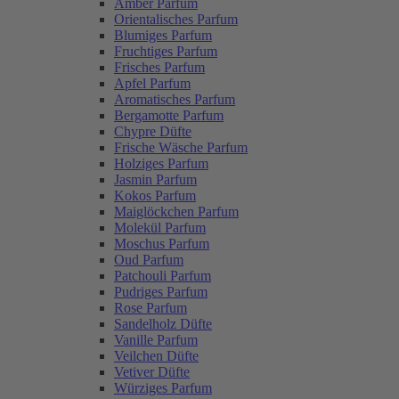
Amber Parfum
Orientalisches Parfum
Blumiges Parfum
Fruchtiges Parfum
Frisches Parfum
Apfel Parfum
Aromatisches Parfum
Bergamotte Parfum
Chypre Düfte
Frische Wäsche Parfum
Holziges Parfum
Jasmin Parfum
Kokos Parfum
Maiglöckchen Parfum
Molekül Parfum
Moschus Parfum
Oud Parfum
Patchouli Parfum
Pudriges Parfum
Rose Parfum
Sandelholz Düfte
Vanille Parfum
Veilchen Düfte
Vetiver Düfte
Würziges Parfum