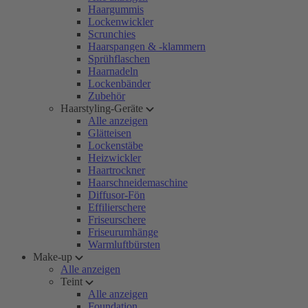
Haargummis
Lockenwickler
Scrunchies
Haarspangen & -klammern
Sprühflaschen
Haarnadeln
Lockenbänder
Zubehör
Haarstyling-Geräte
Alle anzeigen
Glätteisen
Lockenstäbe
Heizwickler
Haartrockner
Haarschneidemaschine
Diffusor-Fön
Effilierschere
Friseurschere
Friseurumhänge
Warmluftbürsten
Make-up
Alle anzeigen
Teint
Alle anzeigen
Foundation