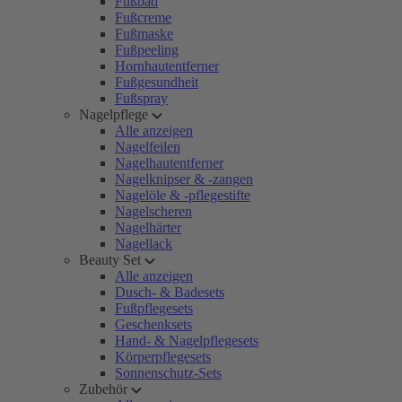
Fußbad
Fußcreme
Fußmaske
Fußpeeling
Hornhautentferner
Fußgesundheit
Fußspray
Nagelpflege
Alle anzeigen
Nagelfeilen
Nagelhautentferner
Nagelknipser & -zangen
Nagelöle & -pflegestifte
Nagelscheren
Nagelhärter
Nagellack
Beauty Set
Alle anzeigen
Dusch- & Badesets
Fußpflegesets
Geschenksets
Hand- & Nagelpflegesets
Körperpflegesets
Sonnenschutz-Sets
Zubehör