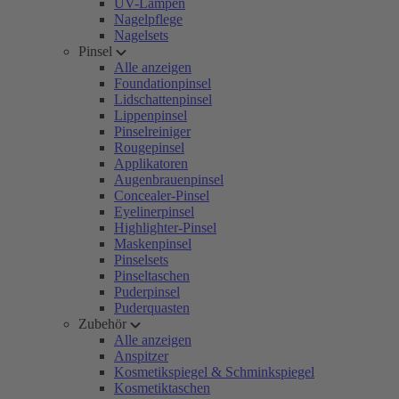
UV-Lampen
Nagelpflege
Nagelsets
Pinsel
Alle anzeigen
Foundationpinsel
Lidschattenpinsel
Lippenpinsel
Pinselreiniger
Rougepinsel
Applikatoren
Augenbrauenpinsel
Concealer-Pinsel
Eyelinerpinsel
Highlighter-Pinsel
Maskenpinsel
Pinselsets
Pinseltaschen
Puderpinsel
Puderquasten
Zubehör
Alle anzeigen
Anspitzer
Kosmetikspiegel & Schminkspiegel
Kosmetiktaschen