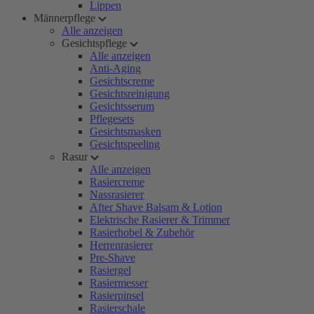
Lippen
Männerpflege
Alle anzeigen
Gesichtspflege
Alle anzeigen
Anti-Aging
Gesichtscreme
Gesichtsreinigung
Gesichtsserum
Pflegesets
Gesichtsmasken
Gesichtspeeling
Rasur
Alle anzeigen
Rasiercreme
Nassrasierer
After Shave Balsam & Lotion
Elektrische Rasierer & Trimmer
Rasierhobel & Zubehör
Herrenrasierer
Pre-Shave
Rasiergel
Rasiermesser
Rasierpinsel
Rasierschale