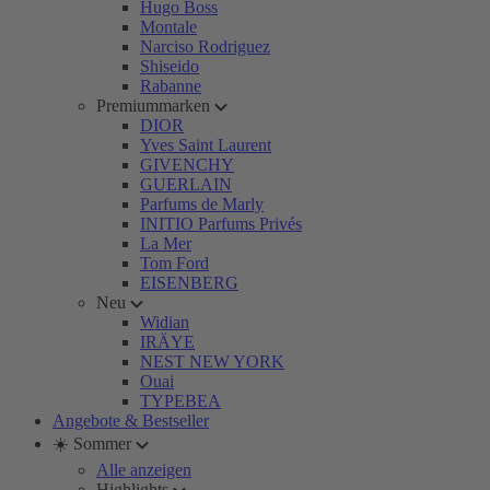
Hugo Boss
Montale
Narciso Rodriguez
Shiseido
Rabanne
Premiummarken
DIOR
Yves Saint Laurent
GIVENCHY
GUERLAIN
Parfums de Marly
INITIO Parfums Privés
La Mer
Tom Ford
EISENBERG
Neu
Widian
IRÄYE
NEST NEW YORK
Ouai
TYPEBEA
Angebote & Bestseller
☀️ Sommer
Alle anzeigen
Highlights