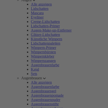
Alle anzeigen
Lidschatten
Mascara
Eyeliner
Creme-Lidschatten
Lidschatten-Primer
Augen-Make-up-Entferner
Glitzer-Lidschatten
Künstliche Wimpern
Lidschattenpaletten
Wimpern-Primer
Wimpernbürsten
Wimpernkleber
Wimpernzangen
Augenbrauenfarbe
Kajal
Sets
Augenbrauen
Alle anzeigen
Augenbrauenfarbe
Augenbrauengel
Augenbrauenpomade
Augenbrauenpuder
Augenbrauenstifte