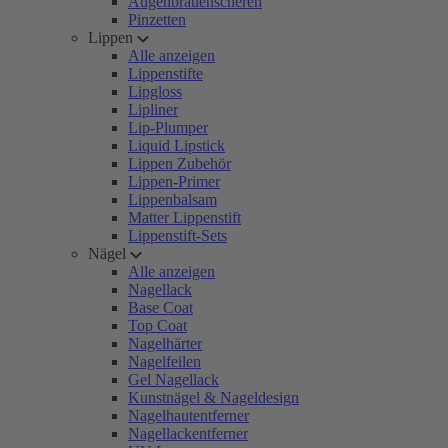
Augenbrauenscheren
Pinzetten
Lippen
Alle anzeigen
Lippenstifte
Lipgloss
Lipliner
Lip-Plumper
Liquid Lipstick
Lippen Zubehör
Lippen-Primer
Lippenbalsam
Matter Lippenstift
Lippenstift-Sets
Nägel
Alle anzeigen
Nagellack
Base Coat
Top Coat
Nagelhärter
Nagelfeilen
Gel Nagellack
Kunstnägel & Nageldesign
Nagelhautentferner
Nagellackentferner