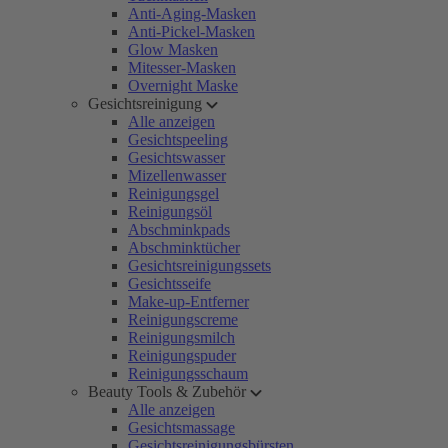
Anti-Aging-Masken
Anti-Pickel-Masken
Glow Masken
Mitesser-Masken
Overnight Maske
Gesichtsreinigung
Alle anzeigen
Gesichtspeeling
Gesichtswasser
Mizellenwasser
Reinigungsgel
Reinigungsöl
Abschminkpads
Abschminktücher
Gesichtsreinigungssets
Gesichtsseife
Make-up-Entferner
Reinigungscreme
Reinigungsmilch
Reinigungspuder
Reinigungsschaum
Beauty Tools & Zubehör
Alle anzeigen
Gesichtsmassage
Gesichtsreinigungsbürsten