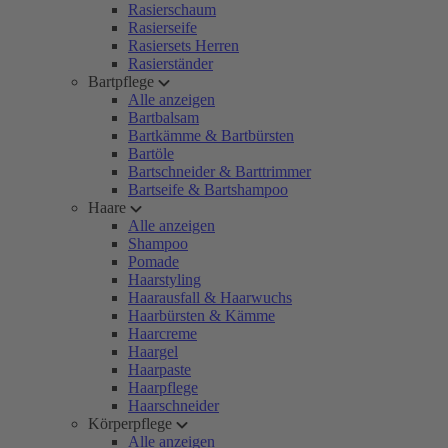
Rasierschaum
Rasierseife
Rasiersets Herren
Rasierständer
Bartpflege
Alle anzeigen
Bartbalsam
Bartkämme & Bartbürsten
Bartöle
Bartschneider & Barttrimmer
Bartseife & Bartshampoo
Haare
Alle anzeigen
Shampoo
Pomade
Haarstyling
Haarausfall & Haarwuchs
Haarbürsten & Kämme
Haarcreme
Haargel
Haarpaste
Haarpflege
Haarschneider
Körperpflege
Alle anzeigen