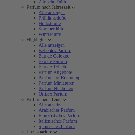
Zitrische Düfte
Parfum nach Jahreszeit
Alle anzeigen
Frühlingsdüfte
Herbstdüfte
Sommerdüfte
Winterdüfte
Highlights
Alle anzeigen
Beliebtes Parfum
Eau de Cologne
Eau de Parfum
Eau de Toilette
Parfum Angebote
Parfum auf Rechnung
Parfum Miniaturen
Parfum Neuheiten
Unisex Parfum
Parfum nach Land
Alle anzeigen
Arabisches Parfum
Französisches Parfum
Italienisches Parfum
Spanisches Parfum
Luxusparfum