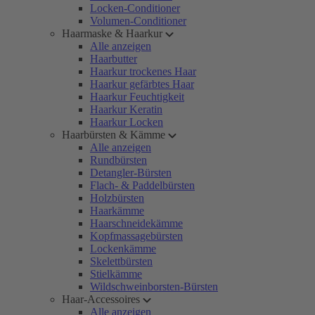
Locken-Conditioner
Volumen-Conditioner
Haarmaske & Haarkur
Alle anzeigen
Haarbutter
Haarkur trockenes Haar
Haarkur gefärbtes Haar
Haarkur Feuchtigkeit
Haarkur Keratin
Haarkur Locken
Haarbürsten & Kämme
Alle anzeigen
Rundbürsten
Detangler-Bürsten
Flach- & Paddelbürsten
Holzbürsten
Haarkämme
Haarschneidekämme
Kopfmassagebürsten
Lockenkämme
Skelettbürsten
Stielkämme
Wildschweinborsten-Bürsten
Haar-Accessoires
Alle anzeigen