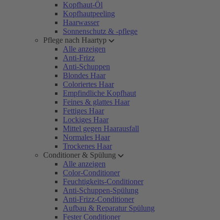
Kopfhaut-Öl
Kopfhautpeeling
Haarwasser
Sonnenschutz & -pflege
Pflege nach Haartyp
Alle anzeigen
Anti-Frizz
Anti-Schuppen
Blondes Haar
Coloriertes Haar
Empfindliche Kopfhaut
Feines & glattes Haar
Fettiges Haar
Lockiges Haar
Mittel gegen Haarausfall
Normales Haar
Trockenes Haar
Conditioner & Spülung
Alle anzeigen
Color-Conditioner
Feuchtigkeits-Conditioner
Anti-Schuppen-Spülung
Anti-Frizz-Conditioner
Aufbau & Reparatur Spülung
Fester Conditioner