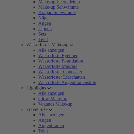
Make-up Leerpaletten
Make-up Schwämme
Konjac-Schwämme
Nägel
Augen
Lippen
Sets
Teint
Wasserfestes Make-up
Alle anzeigen
Wasserfeste Eyeliner
Wasserfeste Foundation
Wasserfeste Mascara
Wasserfester Concealer
Wasserfester Lidschatten
Wasserfeste Augenbrauenstifte
Highlights
Alle anzeigen
Glow Make-up
Veganes Make-up
Travel Size
Alle anzeigen
Augen
Augenbrauen
Teint