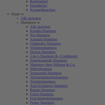
Bademäntel
Handtücher
Kosmetiktaschen
Haare
Alle anzeigen
Shampoos
Alle anzeigen
Keratin-Shampoo
Pre-Shampoo
Arganöl-Shampoo
Glättendes Shampoo
Volumenshampoo
Herren-Shampoo
2-in-1-Shampoo & -Conditioner
Naturkosmetik-Shampoo
Shampoo ohne Silikone & Co.
Silbershampoo
Teebaumöl-Shampoo
Tiefenreinigungsshampoo
Trockenshampoo
Anti-Schuppen-Shampoo
Repair-Shampoo
Color-Shampoo
Feuchtigkeitsshampoo
Festes Shampoo