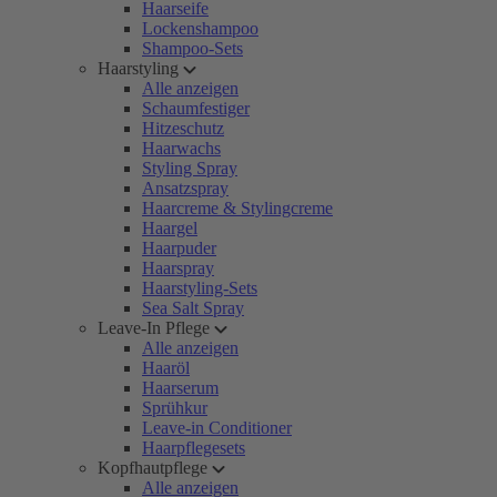
Haarseife
Lockenshampoo
Shampoo-Sets
Haarstyling
Alle anzeigen
Schaumfestiger
Hitzeschutz
Haarwachs
Styling Spray
Ansatzspray
Haarcreme & Stylingcreme
Haargel
Haarpuder
Haarspray
Haarstyling-Sets
Sea Salt Spray
Leave-In Pflege
Alle anzeigen
Haaröl
Haarserum
Sprühkur
Leave-in Conditioner
Haarpflegesets
Kopfhautpflege
Alle anzeigen