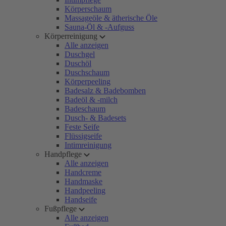
Körperschaum
Massageöle & ätherische Öle
Sauna-Öl & -Aufguss
Körperreinigung
Alle anzeigen
Duschgel
Duschöl
Duschschaum
Körperpeeling
Badesalz & Badebomben
Badeöl & -milch
Badeschaum
Dusch- & Badesets
Feste Seife
Flüssigseife
Intimreinigung
Handpflege
Alle anzeigen
Handcreme
Handmaske
Handpeeling
Handseife
Fußpflege
Alle anzeigen