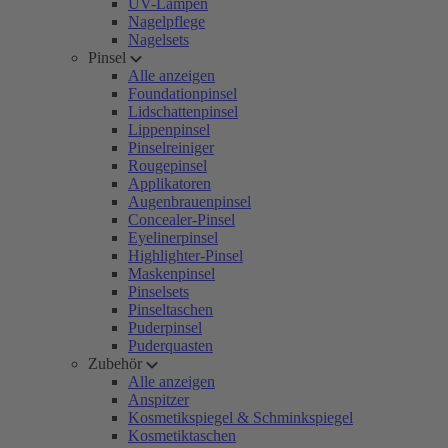
UV-Lampen
Nagelpflege
Nagelsets
Pinsel
Alle anzeigen
Foundationpinsel
Lidschattenpinsel
Lippenpinsel
Pinselreiniger
Rougepinsel
Applikatoren
Augenbrauenpinsel
Concealer-Pinsel
Eyelinerpinsel
Highlighter-Pinsel
Maskenpinsel
Pinselsets
Pinseltaschen
Puderpinsel
Puderquasten
Zubehör
Alle anzeigen
Anspitzer
Kosmetikspiegel & Schminkspiegel
Kosmetiktaschen