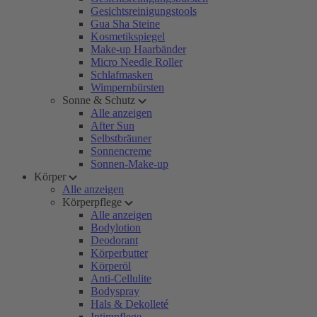
Gesichtsreinigungstools
Gua Sha Steine
Kosmetikspiegel
Make-up Haarbänder
Micro Needle Roller
Schlafmasken
Wimpernbürsten
Sonne & Schutz
Alle anzeigen
After Sun
Selbstbräuner
Sonnencreme
Sonnen-Make-up
Körper
Alle anzeigen
Körperpflege
Alle anzeigen
Bodylotion
Deodorant
Körperbutter
Körperöl
Anti-Cellulite
Bodyspray
Hals & Dekolleté
Intimpflege