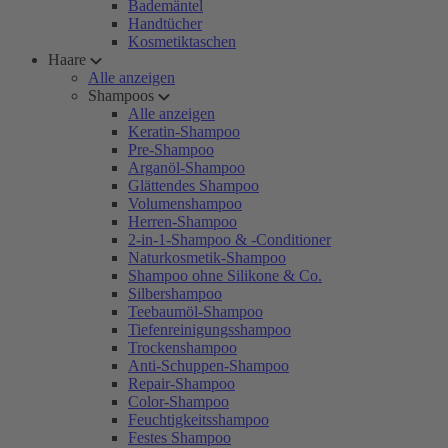
Bademäntel
Handtücher
Kosmetiktaschen
Haare
Alle anzeigen
Shampoos
Alle anzeigen
Keratin-Shampoo
Pre-Shampoo
Arganöl-Shampoo
Glättendes Shampoo
Volumenshampoo
Herren-Shampoo
2-in-1-Shampoo & -Conditioner
Naturkosmetik-Shampoo
Shampoo ohne Silikone & Co.
Silbershampoo
Teebaumöl-Shampoo
Tiefenreinigungsshampoo
Trockenshampoo
Anti-Schuppen-Shampoo
Repair-Shampoo
Color-Shampoo
Feuchtigkeitsshampoo
Festes Shampoo