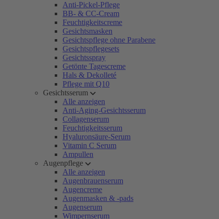
Anti-Pickel-Pflege
BB- & CC-Cream
Feuchtigkeitscreme
Gesichtsmasken
Gesichtspflege ohne Parabene
Gesichtspflegesets
Gesichtsspray
Getönte Tagescreme
Hals & Dekolleté
Pflege mit Q10
Gesichtsserum
Alle anzeigen
Anti-Aging-Gesichtsserum
Collagenserum
Feuchtigkeitsserum
Hyaluronsäure-Serum
Vitamin C Serum
Ampullen
Augenpflege
Alle anzeigen
Augenbrauenserum
Augencreme
Augenmasken & -pads
Augenserum
Wimpernserum