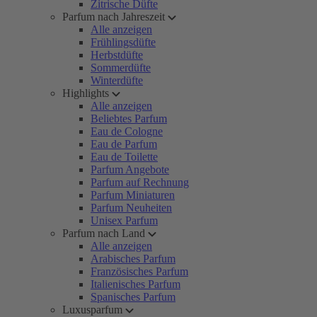
Zitrische Düfte
Parfum nach Jahreszeit
Alle anzeigen
Frühlingsdüfte
Herbstdüfte
Sommerdüfte
Winterdüfte
Highlights
Alle anzeigen
Beliebtes Parfum
Eau de Cologne
Eau de Parfum
Eau de Toilette
Parfum Angebote
Parfum auf Rechnung
Parfum Miniaturen
Parfum Neuheiten
Unisex Parfum
Parfum nach Land
Alle anzeigen
Arabisches Parfum
Französisches Parfum
Italienisches Parfum
Spanisches Parfum
Luxusparfum