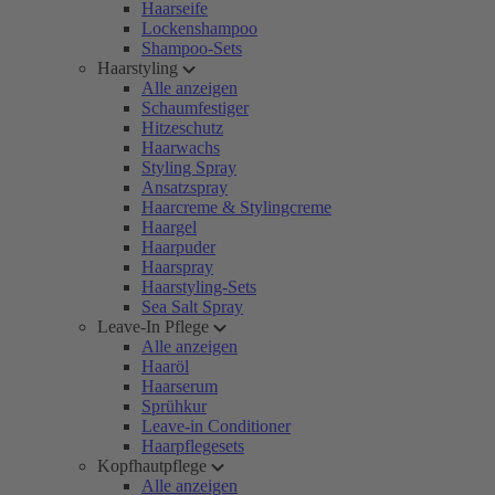
Haarseife
Lockenshampoo
Shampoo-Sets
Haarstyling
Alle anzeigen
Schaumfestiger
Hitzeschutz
Haarwachs
Styling Spray
Ansatzspray
Haarcreme & Stylingcreme
Haargel
Haarpuder
Haarspray
Haarstyling-Sets
Sea Salt Spray
Leave-In Pflege
Alle anzeigen
Haaröl
Haarserum
Sprühkur
Leave-in Conditioner
Haarpflegesets
Kopfhautpflege
Alle anzeigen