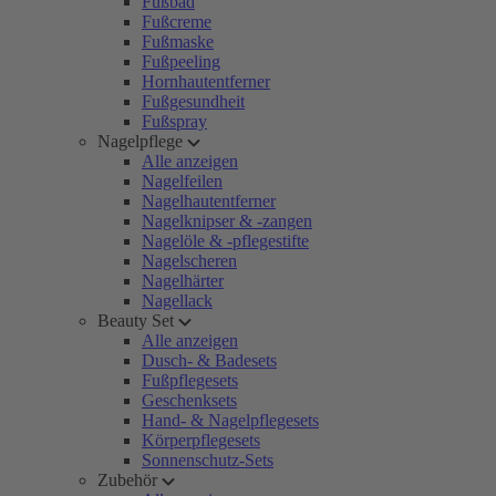
Fußbad
Fußcreme
Fußmaske
Fußpeeling
Hornhautentferner
Fußgesundheit
Fußspray
Nagelpflege
Alle anzeigen
Nagelfeilen
Nagelhautentferner
Nagelknipser & -zangen
Nagelöle & -pflegestifte
Nagelscheren
Nagelhärter
Nagellack
Beauty Set
Alle anzeigen
Dusch- & Badesets
Fußpflegesets
Geschenksets
Hand- & Nagelpflegesets
Körperpflegesets
Sonnenschutz-Sets
Zubehör