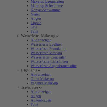
Make-up Leerpaletten
Make-up Schwämme
Konjac-Schwämme
Nägel
Augen
Lippen
Sets
Teint
Wasserfestes Make-up
Alle anzeigen
Wasserfeste Eyeliner
Wasserfeste Foundation
Wasserfeste Mascara
Wasserfester Concealer
Wasserfester Lidschatten
Wasserfeste Augenbrauenstifte
Highlights
Alle anzeigen
Glow Make-up
Veganes Make-up
Travel Size
Alle anzeigen
Augen
Augenbrauen
Teint