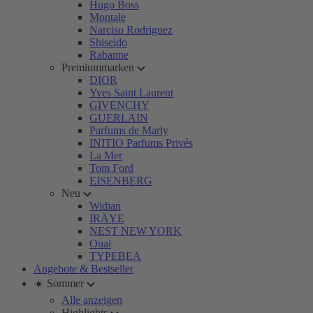
Hugo Boss
Montale
Narciso Rodriguez
Shiseido
Rabanne
Premiummarken
DIOR
Yves Saint Laurent
GIVENCHY
GUERLAIN
Parfums de Marly
INITIO Parfums Privés
La Mer
Tom Ford
EISENBERG
Neu
Widian
IRÄYE
NEST NEW YORK
Ouai
TYPEBEA
Angebote & Bestseller
☀️ Sommer
Alle anzeigen
Highlights