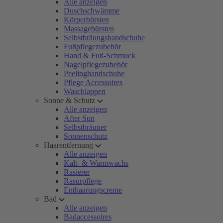
Alle anzeigen
Duschschwämme
Körperbürsten
Massagebürsten
Selbstbräungshandschuhe
Fußpflegezubehör
Hand & Fuß-Schmuck
Nagelpflegezubehör
Peelinghandschuhe
Pflege Accessoires
Waschlappen
Sonne & Schutz
Alle anzeigen
After Sun
Selbstbräuner
Sonnenschutz
Haarentfernung
Alle anzeigen
Kalt- & Warmwachs
Rasierer
Rasurpflege
Enthaarungscreme
Bad
Alle anzeigen
Badaccessoires