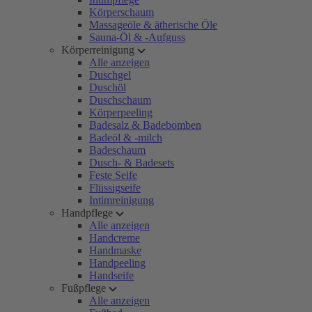
Körperschaum
Massageöle & ätherische Öle
Sauna-Öl & -Aufguss
Körperreinigung
Alle anzeigen
Duschgel
Duschöl
Duschschaum
Körperpeeling
Badesalz & Badebomben
Badeöl & -milch
Badeschaum
Dusch- & Badesets
Feste Seife
Flüssigseife
Intimreinigung
Handpflege
Alle anzeigen
Handcreme
Handmaske
Handpeeling
Handseife
Fußpflege
Alle anzeigen