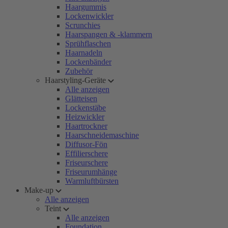
Haargummis
Lockenwickler
Scrunchies
Haarspangen & -klammern
Sprühflaschen
Haarnadeln
Lockenbänder
Zubehör
Haarstyling-Geräte
Alle anzeigen
Glätteisen
Lockenstäbe
Heizwickler
Haartrockner
Haarschneidemaschine
Diffusor-Fön
Effilierschere
Friseurschere
Friseurumhänge
Warmluftbürsten
Make-up
Alle anzeigen
Teint
Alle anzeigen
Foundation