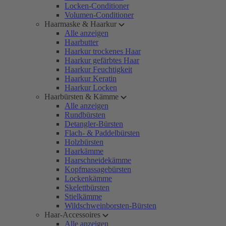
Locken-Conditioner
Volumen-Conditioner
Haarmaske & Haarkur
Alle anzeigen
Haarbutter
Haarkur trockenes Haar
Haarkur gefärbtes Haar
Haarkur Feuchtigkeit
Haarkur Keratin
Haarkur Locken
Haarbürsten & Kämme
Alle anzeigen
Rundbürsten
Detangler-Bürsten
Flach- & Paddelbürsten
Holzbürsten
Haarkämme
Haarschneidekämme
Kopfmassagebürsten
Lockenkämme
Skelettbürsten
Stielkämme
Wildschweinborsten-Bürsten
Haar-Accessoires
Alle anzeigen