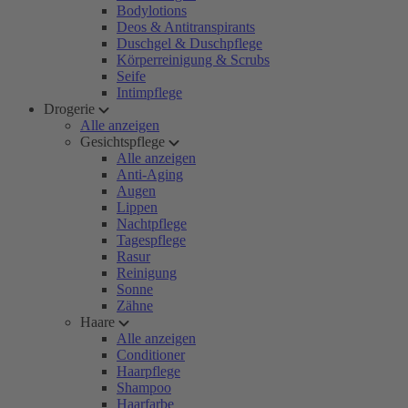
Bodylotions
Deos & Antitranspirants
Duschgel & Duschpflege
Körperreinigung & Scrubs
Seife
Intimpflege
Drogerie
Alle anzeigen
Gesichtspflege
Alle anzeigen
Anti-Aging
Augen
Lippen
Nachtpflege
Tagespflege
Rasur
Reinigung
Sonne
Zähne
Haare
Alle anzeigen
Conditioner
Haarpflege
Shampoo
Haarfarbe