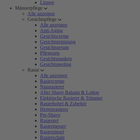
Lippen
Männerpflege
Alle anzeigen
Gesichtspflege
Alle anzeigen
Anti-Aging
Gesichtscreme
Gesichtsreinigung
Gesichtsserum
Pflegesets
Gesichtsmasken
Gesichtspeeling
Rasur
Alle anzeigen
Rasiercreme
Nassrasierer
After Shave Balsam & Lotion
Elektrische Rasierer & Trimmer
Rasierhobel & Zubehör
Herrenrasierer
Pre-Shave
Rasiergel
Rasiermesser
Rasierpinsel
Rasierschale