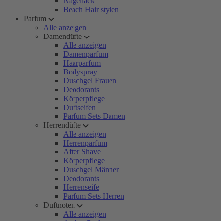
Nagellack
Beach Hair stylen
Parfum
Alle anzeigen
Damendüfte
Alle anzeigen
Damenparfum
Haarparfum
Bodyspray
Duschgel Frauen
Deodorants
Körperpflege
Duftseifen
Parfum Sets Damen
Herrendüfte
Alle anzeigen
Herrenparfum
After Shave
Körperpflege
Duschgel Männer
Deodorants
Herrenseife
Parfum Sets Herren
Duftnoten
Alle anzeigen