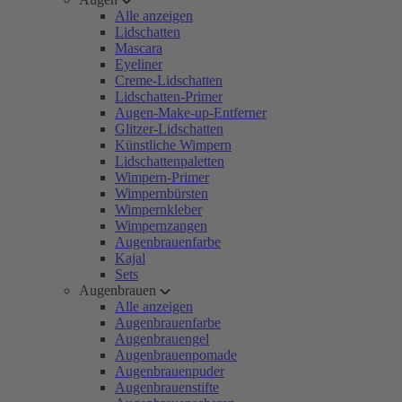
Alle anzeigen
Lidschatten
Mascara
Eyeliner
Creme-Lidschatten
Lidschatten-Primer
Augen-Make-up-Entferner
Glitzer-Lidschatten
Künstliche Wimpern
Lidschattenpaletten
Wimpern-Primer
Wimpernbürsten
Wimpernkleber
Wimpernzangen
Augenbrauenfarbe
Kajal
Sets
Augenbrauen
Alle anzeigen
Augenbrauenfarbe
Augenbrauengel
Augenbrauenpomade
Augenbrauenpuder
Augenbrauenstifte