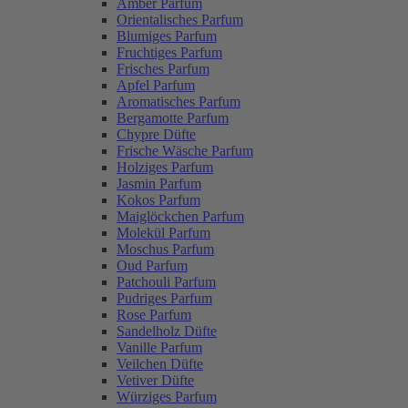
Amber Parfum
Orientalisches Parfum
Blumiges Parfum
Fruchtiges Parfum
Frisches Parfum
Apfel Parfum
Aromatisches Parfum
Bergamotte Parfum
Chypre Düfte
Frische Wäsche Parfum
Holziges Parfum
Jasmin Parfum
Kokos Parfum
Maiglöckchen Parfum
Molekül Parfum
Moschus Parfum
Oud Parfum
Patchouli Parfum
Pudriges Parfum
Rose Parfum
Sandelholz Düfte
Vanille Parfum
Veilchen Düfte
Vetiver Düfte
Würziges Parfum