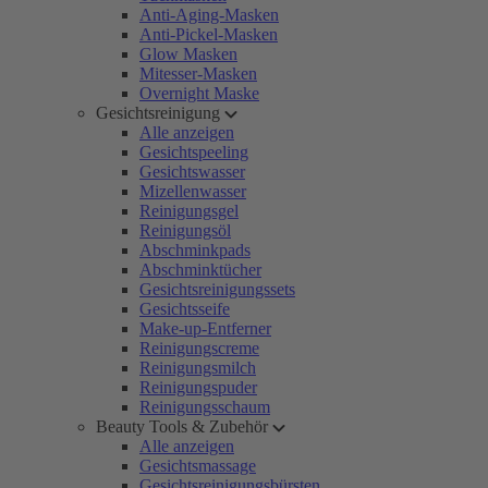
Anti-Aging-Masken
Anti-Pickel-Masken
Glow Masken
Mitesser-Masken
Overnight Maske
Gesichtsreinigung
Alle anzeigen
Gesichtspeeling
Gesichtswasser
Mizellenwasser
Reinigungsgel
Reinigungsöl
Abschminkpads
Abschminktücher
Gesichtsreinigungssets
Gesichtsseife
Make-up-Entferner
Reinigungscreme
Reinigungsmilch
Reinigungspuder
Reinigungsschaum
Beauty Tools & Zubehör
Alle anzeigen
Gesichtsmassage
Gesichtsreinigungsbürsten