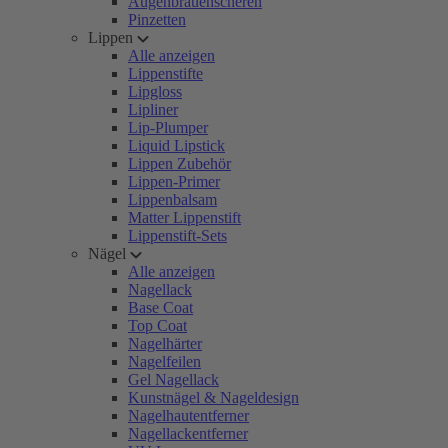
Augenbrauenscheren
Pinzetten
Lippen
Alle anzeigen
Lippenstifte
Lipgloss
Lipliner
Lip-Plumper
Liquid Lipstick
Lippen Zubehör
Lippen-Primer
Lippenbalsam
Matter Lippenstift
Lippenstift-Sets
Nägel
Alle anzeigen
Nagellack
Base Coat
Top Coat
Nagelhärter
Nagelfeilen
Gel Nagellack
Kunstnägel & Nageldesign
Nagelhautentferner
Nagellackentferner