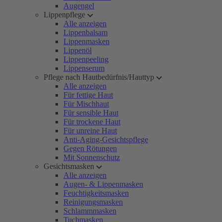
Augengel
Lippenpflege
Alle anzeigen
Lippenbalsam
Lippenmasken
Lippenöl
Lippenpeeling
Lippenserum
Pflege nach Hautbedürfnis/Hauttyp
Alle anzeigen
Für fettige Haut
Für Mischhaut
Für sensible Haut
Für trockene Haut
Für unreine Haut
Anti-Aging-Gesichtspflege
Gegen Rötungen
Mit Sonnenschutz
Gesichtsmasken
Alle anzeigen
Augen- & Lippenmasken
Feuchtigkeitsmasken
Reinigungsmasken
Schlammmasken
Tuchmasken