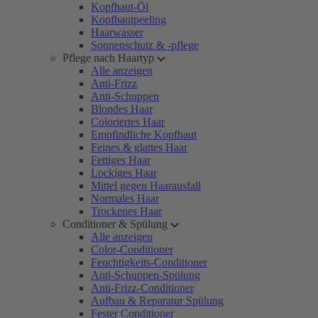
Kopfhaut-Öl
Kopfhautpeeling
Haarwasser
Sonnenschutz & -pflege
Pflege nach Haartyp
Alle anzeigen
Anti-Frizz
Anti-Schuppen
Blondes Haar
Coloriertes Haar
Empfindliche Kopfhaut
Feines & glattes Haar
Fettiges Haar
Lockiges Haar
Mittel gegen Haarausfall
Normales Haar
Trockenes Haar
Conditioner & Spülung
Alle anzeigen
Color-Conditioner
Feuchtigkeits-Conditioner
Anti-Schuppen-Spülung
Anti-Frizz-Conditioner
Aufbau & Reparatur Spülung
Fester Conditioner