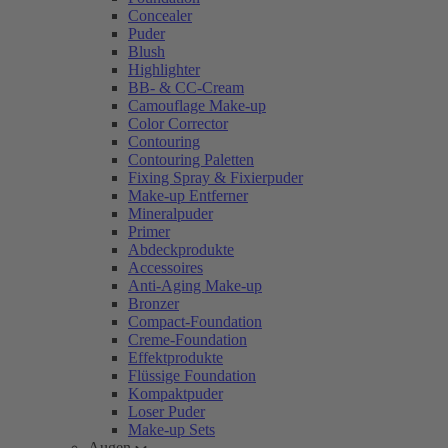
Concealer
Puder
Blush
Highlighter
BB- & CC-Cream
Camouflage Make-up
Color Corrector
Contouring
Contouring Paletten
Fixing Spray & Fixierpuder
Make-up Entferner
Mineralpuder
Primer
Abdeckprodukte
Accessoires
Anti-Aging Make-up
Bronzer
Compact-Foundation
Creme-Foundation
Effektprodukte
Flüssige Foundation
Kompaktpuder
Loser Puder
Make-up Sets
Augen