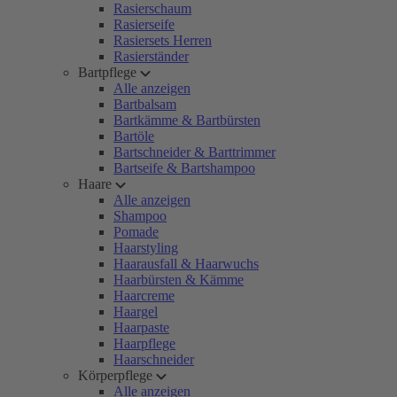
Rasierschaum
Rasierseife
Rasiersets Herren
Rasierständer
Bartpflege
Alle anzeigen
Bartbalsam
Bartkämme & Bartbürsten
Bartöle
Bartschneider & Barttrimmer
Bartseife & Bartshampoo
Haare
Alle anzeigen
Shampoo
Pomade
Haarstyling
Haarausfall & Haarwuchs
Haarbürsten & Kämme
Haarcreme
Haargel
Haarpaste
Haarpflege
Haarschneider
Körperpflege
Alle anzeigen