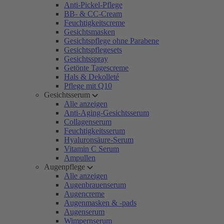
Anti-Pickel-Pflege
BB- & CC-Cream
Feuchtigkeitscreme
Gesichtsmasken
Gesichtspflege ohne Parabene
Gesichtspflegesets
Gesichtsspray
Getönte Tagescreme
Hals & Dekolleté
Pflege mit Q10
Gesichtsserum
Alle anzeigen
Anti-Aging-Gesichtsserum
Collagenserum
Feuchtigkeitsserum
Hyaluronsäure-Serum
Vitamin C Serum
Ampullen
Augenpflege
Alle anzeigen
Augenbrauenserum
Augencreme
Augenmasken & -pads
Augenserum
Wimpernserum