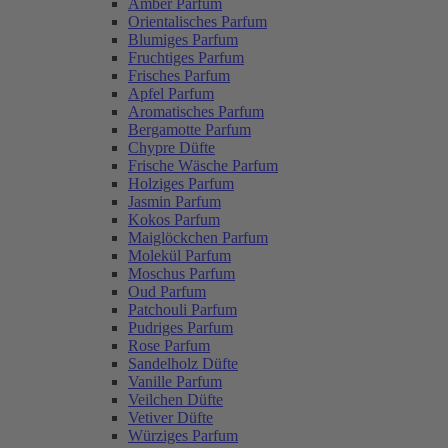
Amber Parfum
Orientalisches Parfum
Blumiges Parfum
Fruchtiges Parfum
Frisches Parfum
Apfel Parfum
Aromatisches Parfum
Bergamotte Parfum
Chypre Düfte
Frische Wäsche Parfum
Holziges Parfum
Jasmin Parfum
Kokos Parfum
Maiglöckchen Parfum
Molekül Parfum
Moschus Parfum
Oud Parfum
Patchouli Parfum
Pudriges Parfum
Rose Parfum
Sandelholz Düfte
Vanille Parfum
Veilchen Düfte
Vetiver Düfte
Würziges Parfum