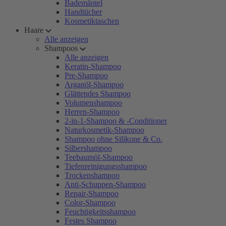
Bademäntel
Handtücher
Kosmetiktaschen
Haare
Alle anzeigen
Shampoos
Alle anzeigen
Keratin-Shampoo
Pre-Shampoo
Arganöl-Shampoo
Glättendes Shampoo
Volumenshampoo
Herren-Shampoo
2-in-1-Shampoo & -Conditioner
Naturkosmetik-Shampoo
Shampoo ohne Silikone & Co.
Silbershampoo
Teebaumöl-Shampoo
Tiefenreinigungsshampoo
Trockenshampoo
Anti-Schuppen-Shampoo
Repair-Shampoo
Color-Shampoo
Feuchtigkeitsshampoo
Festes Shampoo