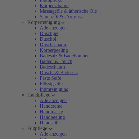
Körperschaum
Massageöle & ätherische Öle
Sauna-Öl & -Aufguss
Körperreinigung
Alle anzeigen
Duschgel
Duschöl
Duschschaum
Körperpeeling
Badesalz & Badebomben
Badeöl & -milch
Badeschaum
Dusch- & Badesets
Feste Seife
Flüssigseife
Intimreinigung
Handpflege
Alle anzeigen
Handcreme
Handmaske
Handpeeling
Handseife
Fußpflege
Alle anzeigen