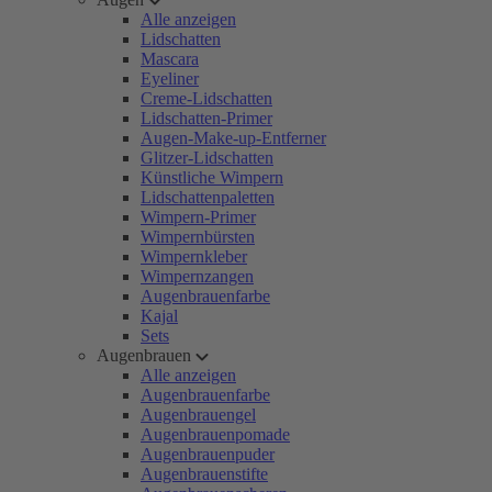
Alle anzeigen
Lidschatten
Mascara
Eyeliner
Creme-Lidschatten
Lidschatten-Primer
Augen-Make-up-Entferner
Glitzer-Lidschatten
Künstliche Wimpern
Lidschattenpaletten
Wimpern-Primer
Wimpernbürsten
Wimpernkleber
Wimpernzangen
Augenbrauenfarbe
Kajal
Sets
Augenbrauen
Alle anzeigen
Augenbrauenfarbe
Augenbrauengel
Augenbrauenpomade
Augenbrauenpuder
Augenbrauenstifte