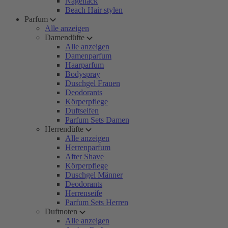
Nagellack
Beach Hair stylen
Parfum
Alle anzeigen
Damendüfte
Alle anzeigen
Damenparfum
Haarparfum
Bodyspray
Duschgel Frauen
Deodorants
Körperpflege
Duftseifen
Parfum Sets Damen
Herrendüfte
Alle anzeigen
Herrenparfum
After Shave
Körperpflege
Duschgel Männer
Deodorants
Herrenseife
Parfum Sets Herren
Duftnoten
Alle anzeigen