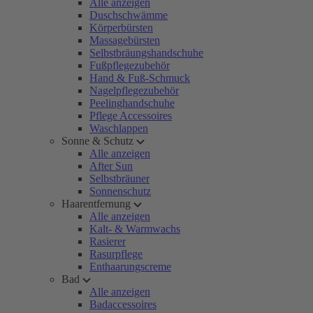
Alle anzeigen
Duschschwämme
Körperbürsten
Massagebürsten
Selbstbräungshandschuhe
Fußpflegezubehör
Hand & Fuß-Schmuck
Nagelpflegezubehör
Peelinghandschuhe
Pflege Accessoires
Waschlappen
Sonne & Schutz
Alle anzeigen
After Sun
Selbstbräuner
Sonnenschutz
Haarentfernung
Alle anzeigen
Kalt- & Warmwachs
Rasierer
Rasurpflege
Enthaarungscreme
Bad
Alle anzeigen
Badaccessoires