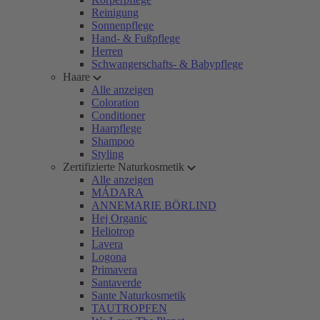
Reinigung
Sonnenpflege
Hand- & Fußpflege
Herren
Schwangerschafts- & Babypflege
Haare
Alle anzeigen
Coloration
Conditioner
Haarpflege
Shampoo
Styling
Zertifizierte Naturkosmetik
Alle anzeigen
MÁDARA
ANNEMARIE BÖRLIND
Hej Organic
Heliotrop
Lavera
Logona
Primavera
Santaverde
Sante Naturkosmetik
TAUTROPFEN