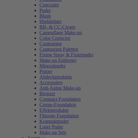
Concealer
Puder
Blush
Highlighter
BB- & CC-Cream
Camouflage Make-up
Color Corrector
Contouring
Contouring Paletten
Fixing Spray & Fixierpuder
Make-up Entferner
Mineralpuder
Primer
Abdeckprodukte
Accessoires
Anti-Aging Make-up
Bronzer
Compact-Foundation
Creme-Foundation
Effektprodukte
Flüssige Foundation
Kompaktpuder
Loser Puder
Make-up Sets
Augen