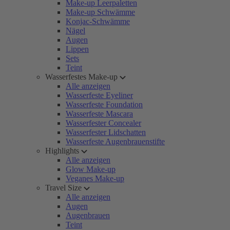
Make-up Leerpaletten
Make-up Schwämme
Konjac-Schwämme
Nägel
Augen
Lippen
Sets
Teint
Wasserfestes Make-up
Alle anzeigen
Wasserfeste Eyeliner
Wasserfeste Foundation
Wasserfeste Mascara
Wasserfester Concealer
Wasserfester Lidschatten
Wasserfeste Augenbrauenstifte
Highlights
Alle anzeigen
Glow Make-up
Veganes Make-up
Travel Size
Alle anzeigen
Augen
Augenbrauen
Teint