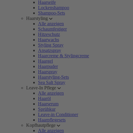
Haarseife
Lockenshampoo
Shampoo-Sets
Haarstyling
Alle anzeigen
Schaumfestiger
Hitzeschutz
Haarwachs
Styling Spray
Ansatzspray
Haarcreme & Stylingcreme
Haargel
Haarpuder
Haarspray
Haarstyling-Sets
Sea Salt Spray
Leave-In Pflege
Alle anzeigen
Haaröl
Haarserum
Sprühkur
Leave-in Conditioner
Haarpflegesets
Kopfhautpflege
Alle anzeigen