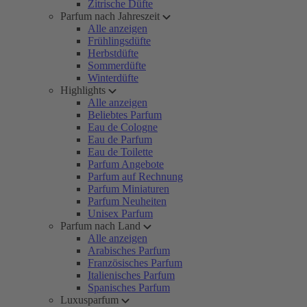
Zitrische Düfte
Parfum nach Jahreszeit
Alle anzeigen
Frühlingsdüfte
Herbstdüfte
Sommerdüfte
Winterdüfte
Highlights
Alle anzeigen
Beliebtes Parfum
Eau de Cologne
Eau de Parfum
Eau de Toilette
Parfum Angebote
Parfum auf Rechnung
Parfum Miniaturen
Parfum Neuheiten
Unisex Parfum
Parfum nach Land
Alle anzeigen
Arabisches Parfum
Französisches Parfum
Italienisches Parfum
Spanisches Parfum
Luxusparfum