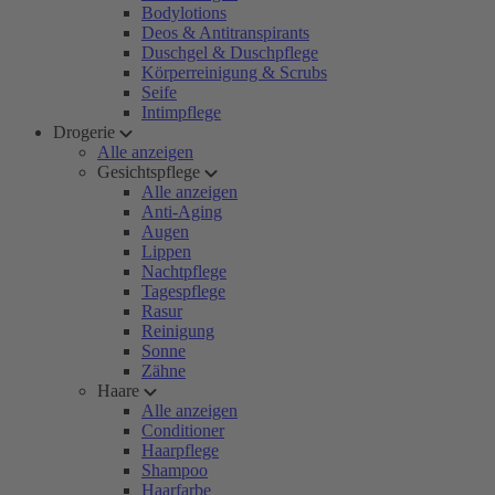
Bodylotions
Deos & Antitranspirants
Duschgel & Duschpflege
Körperreinigung & Scrubs
Seife
Intimpflege
Drogerie
Alle anzeigen
Gesichtspflege
Alle anzeigen
Anti-Aging
Augen
Lippen
Nachtpflege
Tagespflege
Rasur
Reinigung
Sonne
Zähne
Haare
Alle anzeigen
Conditioner
Haarpflege
Shampoo
Haarfarbe