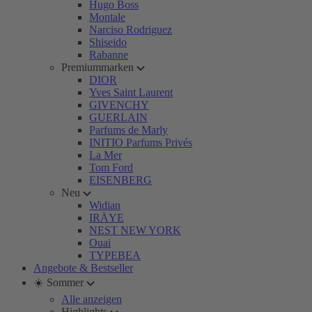
Hugo Boss
Montale
Narciso Rodriguez
Shiseido
Rabanne
Premiummarken
DIOR
Yves Saint Laurent
GIVENCHY
GUERLAIN
Parfums de Marly
INITIO Parfums Privés
La Mer
Tom Ford
EISENBERG
Neu
Widian
IRÄYE
NEST NEW YORK
Ouai
TYPEBEA
Angebote & Bestseller
☀️ Sommer
Alle anzeigen
Highlights