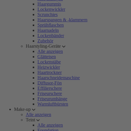
Haargummis
Lockenwickler
Scrunchies
Haarspangen & -klammern
Sprühflaschen
Haarnadeln
Lockenbänder
Zubehör
Haarstyling-Geräte
Alle anzeigen
Glätteisen
Lockenstäbe
Heizwickler
Haartrockner
Haarschneidemaschine
Diffusor-Fön
Effilierschere
Friseurschere
Friseurumhänge
Warmluftbürsten
Make-up
Alle anzeigen
Teint
Alle anzeigen
Foundation