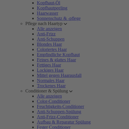
Kopfhaut-Öl
Kopfhautpeeling
Haarwasser
Sonnenschutz & -pflege
Pflege nach Haartyp
Alle anzeigen
Anti-Frizz
Anti-Schuppen
Blondes Haar
Coloriertes Haar
Empfindliche Kopfhaut
Feines & glattes Haar
Fettiges Haar
Lockiges Haar
Mittel gegen Haarausfall
Normales Haar
Trockenes Haar
Conditioner & Spülung
Alle anzeigen
Color-Conditioner
Feuchtigkeits-Conditioner
Anti-Schuppen-Spülung
Anti-Frizz-Conditioner
Aufbau & Reparatur Spülung
Fester Conditioner