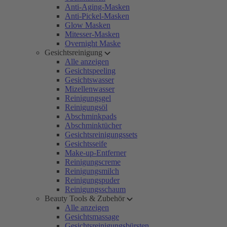
Anti-Aging-Masken
Anti-Pickel-Masken
Glow Masken
Mitesser-Masken
Overnight Maske
Gesichtsreinigung
Alle anzeigen
Gesichtspeeling
Gesichtswasser
Mizellenwasser
Reinigungsgel
Reinigungsöl
Abschminkpads
Abschminktücher
Gesichtsreinigungssets
Gesichtsseife
Make-up-Entferner
Reinigungscreme
Reinigungsmilch
Reinigungspuder
Reinigungsschaum
Beauty Tools & Zubehör
Alle anzeigen
Gesichtsmassage
Gesichtsreinigungsbürsten