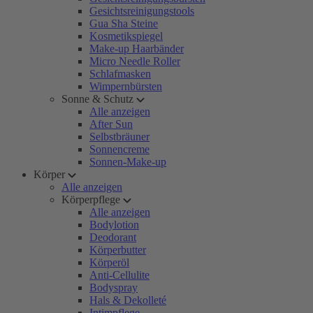
Gesichtsreinigungstools
Gua Sha Steine
Kosmetikspiegel
Make-up Haarbänder
Micro Needle Roller
Schlafmasken
Wimpernbürsten
Sonne & Schutz
Alle anzeigen
After Sun
Selbstbräuner
Sonnencreme
Sonnen-Make-up
Körper
Alle anzeigen
Körperpflege
Alle anzeigen
Bodylotion
Deodorant
Körperbutter
Körperöl
Anti-Cellulite
Bodyspray
Hals & Dekolleté
Intimpflege