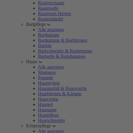
Rasierschaum
Rasierseife
Rasiersets Herren
Rasierständer
Bartpflege
Alle anzeigen
Bartbalsam
Bartkämme & Bartbürsten
Bartöle
Bartschneider & Barttrimmer
Bartseife & Bartshampoo
Haare
Alle anzeigen
Shampoo
Pomade
Haarstyling
Haarausfall & Haarwuchs
Haarbürsten & Kämme
Haarcreme
Haargel
Haarpaste
Haarpflege
Haarschneider
Körperpflege
Alle anzeigen