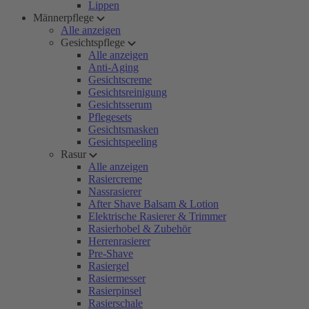
Lippen
Männerpflege
Alle anzeigen
Gesichtspflege
Alle anzeigen
Anti-Aging
Gesichtscreme
Gesichtsreinigung
Gesichtsserum
Pflegesets
Gesichtsmasken
Gesichtspeeling
Rasur
Alle anzeigen
Rasiercreme
Nassrasierer
After Shave Balsam & Lotion
Elektrische Rasierer & Trimmer
Rasierhobel & Zubehör
Herrenrasierer
Pre-Shave
Rasiergel
Rasiermesser
Rasierpinsel
Rasierschale