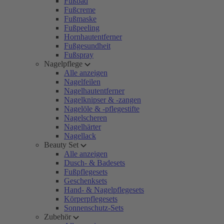
Fußbad
Fußcreme
Fußmaske
Fußpeeling
Hornhautentferner
Fußgesundheit
Fußspray
Nagelpflege
Alle anzeigen
Nagelfeilen
Nagelhautentferner
Nagelknipser & -zangen
Nagelöle & -pflegestifte
Nagelscheren
Nagelhärter
Nagellack
Beauty Set
Alle anzeigen
Dusch- & Badesets
Fußpflegesets
Geschenksets
Hand- & Nagelpflegesets
Körperpflegesets
Sonnenschutz-Sets
Zubehör