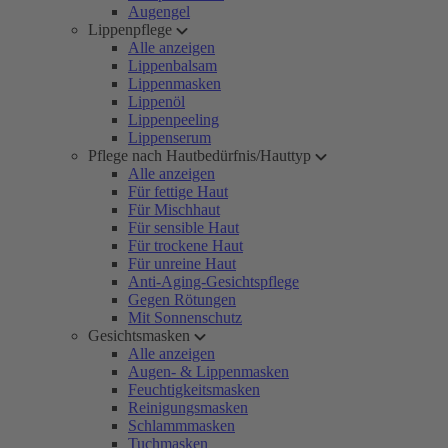
Augengel
Lippenpflege
Alle anzeigen
Lippenbalsam
Lippenmasken
Lippenöl
Lippenpeeling
Lippenserum
Pflege nach Hautbedürfnis/Hauttyp
Alle anzeigen
Für fettige Haut
Für Mischhaut
Für sensible Haut
Für trockene Haut
Für unreine Haut
Anti-Aging-Gesichtspflege
Gegen Rötungen
Mit Sonnenschutz
Gesichtsmasken
Alle anzeigen
Augen- & Lippenmasken
Feuchtigkeitsmasken
Reinigungsmasken
Schlammmasken
Tuchmasken