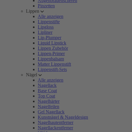
Augenbrauenscheren
Pinzetten
Lippen
Alle anzeigen
Lippenstifte
Lipgloss
Lipliner
Lip-Plumper
Liquid Lipstick
Lippen Zubehör
Lippen-Primer
Lippenbalsam
Matter Lippenstift
Lippenstift-Sets
Nägel
Alle anzeigen
Nagellack
Base Coat
Top Coat
Nagelhärter
Nagelfeilen
Gel Nagellack
Kunstnägel & Nageldesign
Nagelhautentferner
Nagellackentferner