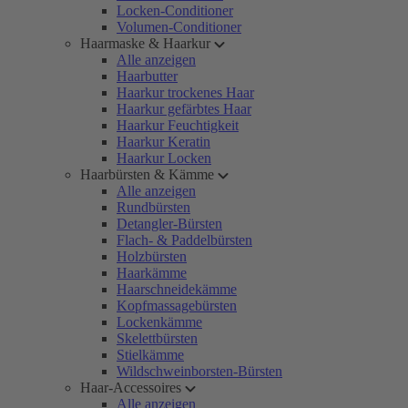
Locken-Conditioner
Volumen-Conditioner
Haarmaske & Haarkur
Alle anzeigen
Haarbutter
Haarkur trockenes Haar
Haarkur gefärbtes Haar
Haarkur Feuchtigkeit
Haarkur Keratin
Haarkur Locken
Haarbürsten & Kämme
Alle anzeigen
Rundbürsten
Detangler-Bürsten
Flach- & Paddelbürsten
Holzbürsten
Haarkämme
Haarschneidekämme
Kopfmassagebürsten
Lockenkämme
Skelettbürsten
Stielkämme
Wildschweinborsten-Bürsten
Haar-Accessoires
Alle anzeigen