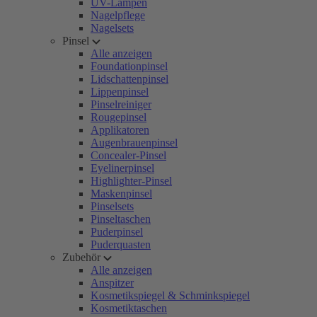
UV-Lampen
Nagelpflege
Nagelsets
Pinsel
Alle anzeigen
Foundationpinsel
Lidschattenpinsel
Lippenpinsel
Pinselreiniger
Rougepinsel
Applikatoren
Augenbrauenpinsel
Concealer-Pinsel
Eyelinerpinsel
Highlighter-Pinsel
Maskenpinsel
Pinselsets
Pinseltaschen
Puderpinsel
Puderquasten
Zubehör
Alle anzeigen
Anspitzer
Kosmetikspiegel & Schminkspiegel
Kosmetiktaschen