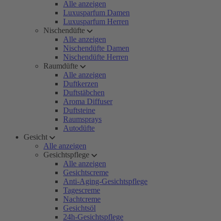
Alle anzeigen
Luxusparfum Damen
Luxusparfum Herren
Nischendüfte
Alle anzeigen
Nischendüfte Damen
Nischendüfte Herren
Raumdüfte
Alle anzeigen
Duftkerzen
Duftstäbchen
Aroma Diffuser
Duftsteine
Raumsprays
Autodüfte
Gesicht
Alle anzeigen
Gesichtspflege
Alle anzeigen
Gesichtscreme
Anti-Aging-Gesichtspflege
Tagescreme
Nachtcreme
Gesichtsöl
24h-Gesichtspflege