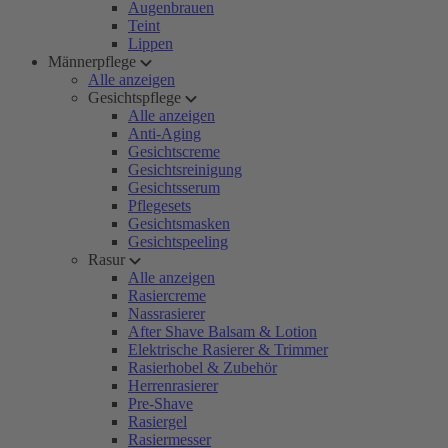
Augenbrauen
Teint
Lippen
Männerpflege
Alle anzeigen
Gesichtspflege
Alle anzeigen
Anti-Aging
Gesichtscreme
Gesichtsreinigung
Gesichtsserum
Pflegesets
Gesichtsmasken
Gesichtspeeling
Rasur
Alle anzeigen
Rasiercreme
Nassrasierer
After Shave Balsam & Lotion
Elektrische Rasierer & Trimmer
Rasierhobel & Zubehör
Herrenrasierer
Pre-Shave
Rasiergel
Rasiermesser