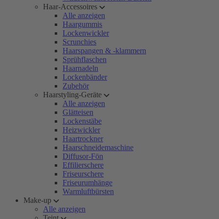
Haar-Accessoires
Alle anzeigen
Haargummis
Lockenwickler
Scrunchies
Haarspangen & -klammern
Sprühflaschen
Haarnadeln
Lockenbänder
Zubehör
Haarstyling-Geräte
Alle anzeigen
Glätteisen
Lockenstäbe
Heizwickler
Haartrockner
Haarschneidemaschine
Diffusor-Fön
Effilierschere
Friseurschere
Friseurumhänge
Warmluftbürsten
Make-up
Alle anzeigen
Teint