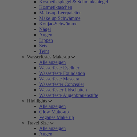
Kosmetikspiegel & Schminkspiegel
Kosmetiktaschen
Make-up Leerpaletten
Make-up Schwämme
Konjac-Schwämme
Nägel
Augen
Lippen
Sets
Teint
Wasserfestes Make-up
Alle anzeigen
Wasserfeste Eyeliner
Wasserfeste Foundation
Wasserfeste Mascara
Wasserfester Concealer
Wasserfester Lidschatten
Wasserfeste Augenbrauenstifte
Highlights
Alle anzeigen
Glow Make-up
Veganes Make-up
Travel Size
Alle anzeigen
Augen