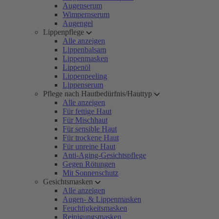
Augenserum
Wimpernserum
Augengel
Lippenpflege
Alle anzeigen
Lippenbalsam
Lippenmasken
Lippenöl
Lippenpeeling
Lippenserum
Pflege nach Hautbedürfnis/Hauttyp
Alle anzeigen
Für fettige Haut
Für Mischhaut
Für sensible Haut
Für trockene Haut
Für unreine Haut
Anti-Aging-Gesichtspflege
Gegen Rötungen
Mit Sonnenschutz
Gesichtsmasken
Alle anzeigen
Augen- & Lippenmasken
Feuchtigkeitsmasken
Reinigungsmasken