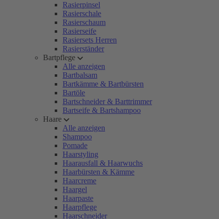
Rasierpinsel
Rasierschale
Rasierschaum
Rasierseife
Rasiersets Herren
Rasierständer
Bartpflege
Alle anzeigen
Bartbalsam
Bartkämme & Bartbürsten
Bartöle
Bartschneider & Barttrimmer
Bartseife & Bartshampoo
Haare
Alle anzeigen
Shampoo
Pomade
Haarstyling
Haarausfall & Haarwuchs
Haarbürsten & Kämme
Haarcreme
Haargel
Haarpaste
Haarpflege
Haarschneider