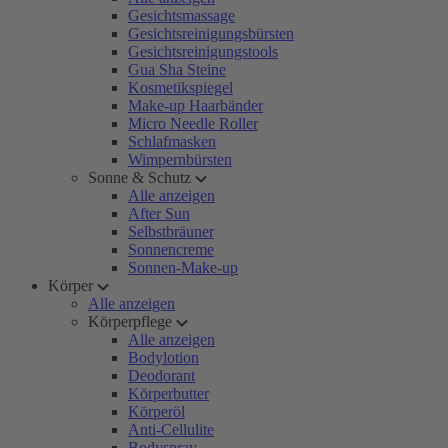
Gesichtsmassage
Gesichtsreinigungsbürsten
Gesichtsreinigungstools
Gua Sha Steine
Kosmetikspiegel
Make-up Haarbänder
Micro Needle Roller
Schlafmasken
Wimpernbürsten
Sonne & Schutz
Alle anzeigen
After Sun
Selbstbräuner
Sonnencreme
Sonnen-Make-up
Körper
Alle anzeigen
Körperpflege
Alle anzeigen
Bodylotion
Deodorant
Körperbutter
Körperöl
Anti-Cellulite
Bodyspray