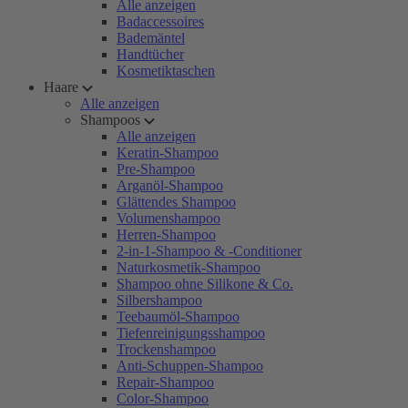
Alle anzeigen
Badaccessoires
Bademäntel
Handtücher
Kosmetiktaschen
Haare
Alle anzeigen
Shampoos
Alle anzeigen
Keratin-Shampoo
Pre-Shampoo
Arganöl-Shampoo
Glättendes Shampoo
Volumenshampoo
Herren-Shampoo
2-in-1-Shampoo & -Conditioner
Naturkosmetik-Shampoo
Shampoo ohne Silikone & Co.
Silbershampoo
Teebaumöl-Shampoo
Tiefenreinigungsshampoo
Trockenshampoo
Anti-Schuppen-Shampoo
Repair-Shampoo
Color-Shampoo