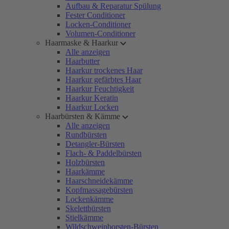
Aufbau & Reparatur Spülung
Fester Conditioner
Locken-Conditioner
Volumen-Conditioner
Haarmaske & Haarkur
Alle anzeigen
Haarbutter
Haarkur trockenes Haar
Haarkur gefärbtes Haar
Haarkur Feuchtigkeit
Haarkur Keratin
Haarkur Locken
Haarbürsten & Kämme
Alle anzeigen
Rundbürsten
Detangler-Bürsten
Flach- & Paddelbürsten
Holzbürsten
Haarkämme
Haarschneidekämme
Kopfmassagebürsten
Lockenkämme
Skelettbürsten
Stielkämme
Wildschweinborsten-Bürsten