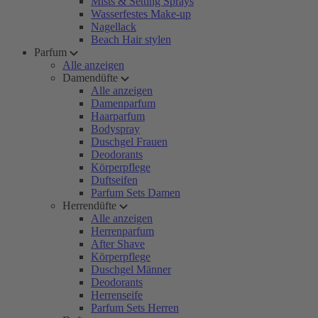
Mists & Setting Sprays
Wasserfestes Make-up
Nagellack
Beach Hair stylen
Parfum
Alle anzeigen
Damendüfte
Alle anzeigen
Damenparfum
Haarparfum
Bodyspray
Duschgel Frauen
Deodorants
Körperpflege
Duftseifen
Parfum Sets Damen
Herrendüfte
Alle anzeigen
Herrenparfum
After Shave
Körperpflege
Duschgel Männer
Deodorants
Herrenseife
Parfum Sets Herren