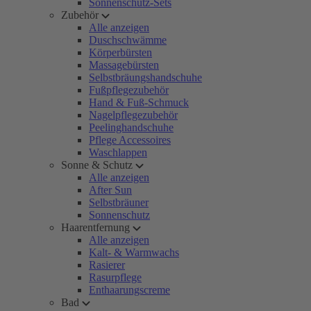
Sonnenschutz-Sets
Zubehör
Alle anzeigen
Duschschwämme
Körperbürsten
Massagebürsten
Selbstbräungshandschuhe
Fußpflegezubehör
Hand & Fuß-Schmuck
Nagelpflegezubehör
Peelinghandschuhe
Pflege Accessoires
Waschlappen
Sonne & Schutz
Alle anzeigen
After Sun
Selbstbräuner
Sonnenschutz
Haarentfernung
Alle anzeigen
Kalt- & Warmwachs
Rasierer
Rasurpflege
Enthaarungscreme
Bad