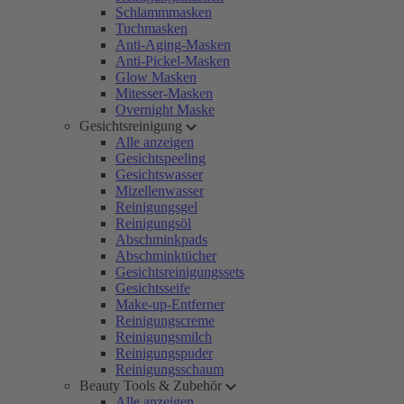
Schlammmasken
Tuchmasken
Anti-Aging-Masken
Anti-Pickel-Masken
Glow Masken
Mitesser-Masken
Overnight Maske
Gesichtsreinigung
Alle anzeigen
Gesichtspeeling
Gesichtswasser
Mizellenwasser
Reinigungsgel
Reinigungsöl
Abschminkpads
Abschminktücher
Gesichtsreinigungssets
Gesichtsseife
Make-up-Entferner
Reinigungscreme
Reinigungsmilch
Reinigungspuder
Reinigungsschaum
Beauty Tools & Zubehör
Alle anzeigen