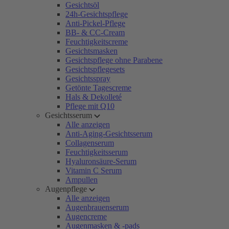
Gesichtsöl
24h-Gesichtspflege
Anti-Pickel-Pflege
BB- & CC-Cream
Feuchtigkeitscreme
Gesichtsmasken
Gesichtspflege ohne Parabene
Gesichtspflegesets
Gesichtsspray
Getönte Tagescreme
Hals & Dekolleté
Pflege mit Q10
Gesichtsserum
Alle anzeigen
Anti-Aging-Gesichtsserum
Collagenserum
Feuchtigkeitsserum
Hyaluronsäure-Serum
Vitamin C Serum
Ampullen
Augenpflege
Alle anzeigen
Augenbrauenserum
Augencreme
Augenmasken & -pads