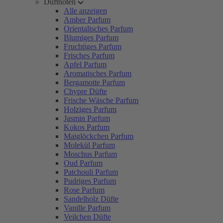
Duftnoten
Alle anzeigen
Amber Parfum
Orientalisches Parfum
Blumiges Parfum
Fruchtiges Parfum
Frisches Parfum
Apfel Parfum
Aromatisches Parfum
Bergamotte Parfum
Chypre Düfte
Frische Wäsche Parfum
Holziges Parfum
Jasmin Parfum
Kokos Parfum
Maiglöckchen Parfum
Molekül Parfum
Moschus Parfum
Oud Parfum
Patchouli Parfum
Pudriges Parfum
Rose Parfum
Sandelholz Düfte
Vanille Parfum
Veilchen Düfte