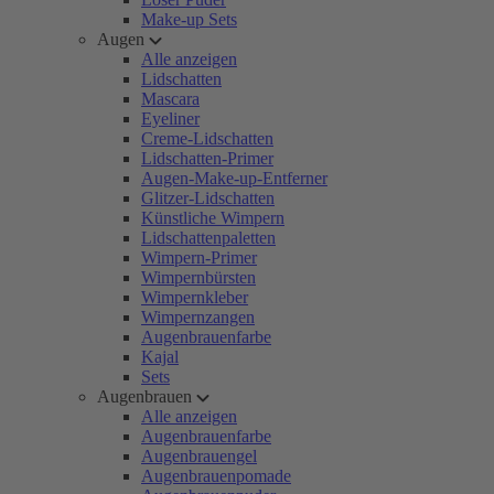
Make-up Sets
Augen
Alle anzeigen
Lidschatten
Mascara
Eyeliner
Creme-Lidschatten
Lidschatten-Primer
Augen-Make-up-Entferner
Glitzer-Lidschatten
Künstliche Wimpern
Lidschattenpaletten
Wimpern-Primer
Wimpernbürsten
Wimpernkleber
Wimpernzangen
Augenbrauenfarbe
Kajal
Sets
Augenbrauen
Alle anzeigen
Augenbrauenfarbe
Augenbrauengel
Augenbrauenpomade