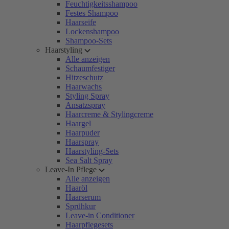
Feuchtigkeitsshampoo
Festes Shampoo
Haarseife
Lockenshampoo
Shampoo-Sets
Haarstyling
Alle anzeigen
Schaumfestiger
Hitzeschutz
Haarwachs
Styling Spray
Ansatzspray
Haarcreme & Stylingcreme
Haargel
Haarpuder
Haarspray
Haarstyling-Sets
Sea Salt Spray
Leave-In Pflege
Alle anzeigen
Haaröl
Haarserum
Sprühkur
Leave-in Conditioner
Haarpflegesets