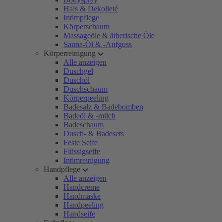
Hals & Dekolleté
Intimpflege
Körperschaum
Massageöle & ätherische Öle
Sauna-Öl & -Aufguss
Körperreinigung
Alle anzeigen
Duschgel
Duschöl
Duschschaum
Körperpeeling
Badesalz & Badebomben
Badeöl & -milch
Badeschaum
Dusch- & Badesets
Feste Seife
Flüssigseife
Intimreinigung
Handpflege
Alle anzeigen
Handcreme
Handmaske
Handpeeling
Handseife