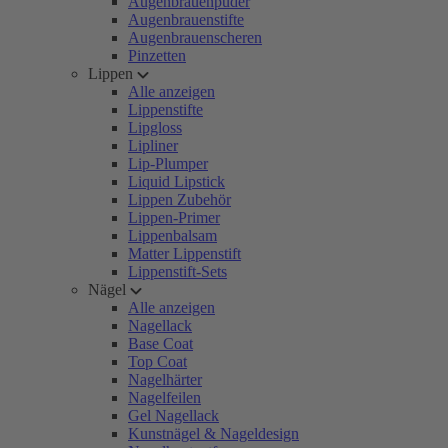
Augenbrauenpuder
Augenbrauenstifte
Augenbrauenscheren
Pinzetten
Lippen
Alle anzeigen
Lippenstifte
Lipgloss
Lipliner
Lip-Plumper
Liquid Lipstick
Lippen Zubehör
Lippen-Primer
Lippenbalsam
Matter Lippenstift
Lippenstift-Sets
Nägel
Alle anzeigen
Nagellack
Base Coat
Top Coat
Nagelhärter
Nagelfeilen
Gel Nagellack
Kunstnägel & Nageldesign