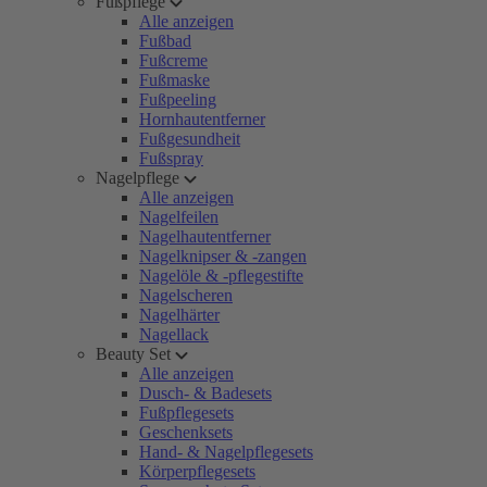
Fußpflege
Alle anzeigen
Fußbad
Fußcreme
Fußmaske
Fußpeeling
Hornhautentferner
Fußgesundheit
Fußspray
Nagelpflege
Alle anzeigen
Nagelfeilen
Nagelhautentferner
Nagelknipser & -zangen
Nagelöle & -pflegestifte
Nagelscheren
Nagelhärter
Nagellack
Beauty Set
Alle anzeigen
Dusch- & Badesets
Fußpflegesets
Geschenksets
Hand- & Nagelpflegesets
Körperpflegesets