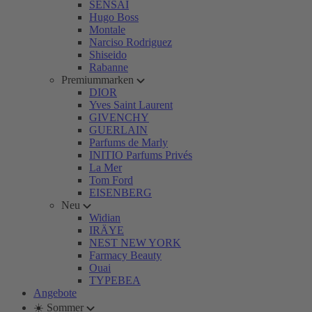
SENSAI
Hugo Boss
Montale
Narciso Rodriguez
Shiseido
Rabanne
Premiummarken
DIOR
Yves Saint Laurent
GIVENCHY
GUERLAIN
Parfums de Marly
INITIO Parfums Privés
La Mer
Tom Ford
EISENBERG
Neu
Widian
IRÄYE
NEST NEW YORK
Farmacy Beauty
Ouai
TYPEBEA
Angebote
☀️ Sommer