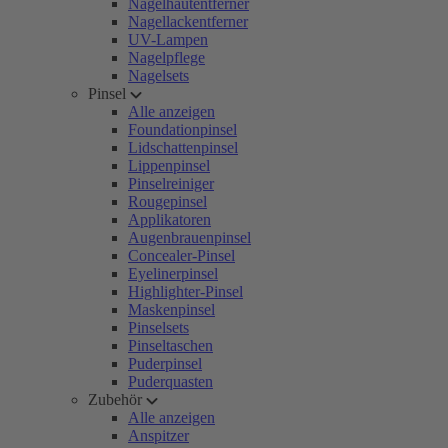
Nagelhautentferner
Nagellackentferner
UV-Lampen
Nagelpflege
Nagelsets
Pinsel
Alle anzeigen
Foundationpinsel
Lidschattenpinsel
Lippenpinsel
Pinselreiniger
Rougepinsel
Applikatoren
Augenbrauenpinsel
Concealer-Pinsel
Eyelinerpinsel
Highlighter-Pinsel
Maskenpinsel
Pinselsets
Pinseltaschen
Puderpinsel
Puderquasten
Zubehör
Alle anzeigen
Anspitzer