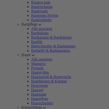
Rasierschale
Rasierschaum
Rasierseife
Rasiersets Herren
Rasierständer
Bartpflege
Alle anzeigen
Bartbalsam
Bartkämme & Bartbürsten
Bartöle
Bartschneider & Barttrimmer
Bartseife & Bartshampoo
Haare
Alle anzeigen
Shampoo
Pomade
Haarstyling
Haarausfall & Haarwuchs
Haarbürsten & Kämme
Haarcreme
Haargel
Haarpaste
Haarpflege
Haarschneider
Körperpflege