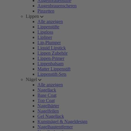
Augenbrauenstifte
Augenbrauenscheren
Pinzetten
Lippen
Alle anzeigen
Lippenstifte
Lipgloss
Lipliner
Lip-Plumper
Liquid Lipstick
Lippen Zubehör
Lippen-Primer
Lippenbalsam
Matter Lippenstift
Lippenstift-Sets
Nägel
Alle anzeigen
Nagellack
Base Coat
Top Coat
Nagelhärter
Nagelfeilen
Gel Nagellack
Kunstnägel & Nageldesign
Nagelhautentferner