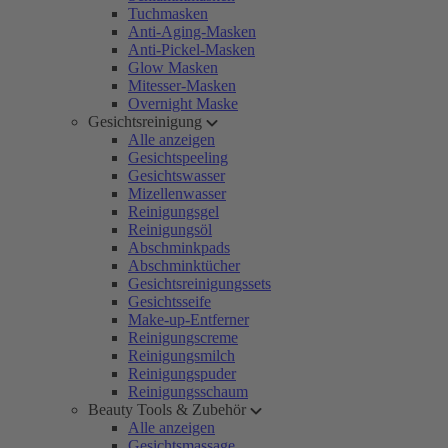
Tuchmasken
Anti-Aging-Masken
Anti-Pickel-Masken
Glow Masken
Mitesser-Masken
Overnight Maske
Gesichtsreinigung
Alle anzeigen
Gesichtspeeling
Gesichtswasser
Mizellenwasser
Reinigungsgel
Reinigungsöl
Abschminkpads
Abschminktücher
Gesichtsreinigungssets
Gesichtsseife
Make-up-Entferner
Reinigungscreme
Reinigungsmilch
Reinigungspuder
Reinigungsschaum
Beauty Tools & Zubehör
Alle anzeigen
Gesichtsmassage