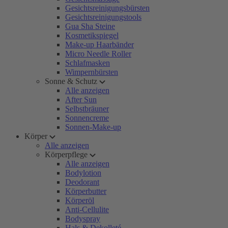
Gesichtsreinigungsbürsten
Gesichtsreinigungstools
Gua Sha Steine
Kosmetikspiegel
Make-up Haarbänder
Micro Needle Roller
Schlafmasken
Wimpernbürsten
Sonne & Schutz
Alle anzeigen
After Sun
Selbstbräuner
Sonnencreme
Sonnen-Make-up
Körper
Alle anzeigen
Körperpflege
Alle anzeigen
Bodylotion
Deodorant
Körperbutter
Körperöl
Anti-Cellulite
Bodyspray
Hals & Dekolleté