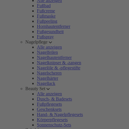
Alle anzeigen
Fußbad
Fußcreme
Fußmaske
Fußpeeling
Hornhautentferner
Fußgesundheit
Fußspray
Nagelpflege
Alle anzeigen
Nagelfeilen
Nagelhautentferner
Nagelknipser & -zangen
Nagelöle & -pflegestifte
Nagelscheren
Nagelhärter
Nagellack
Beauty Set
Alle anzeigen
Dusch- & Badesets
Fußpflegesets
Geschenksets
Hand- & Nagelpflegesets
Körperpflegesets
Sonnenschutz-Sets