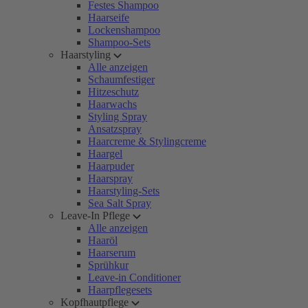
Festes Shampoo
Haarseife
Lockenshampoo
Shampoo-Sets
Haarstyling
Alle anzeigen
Schaumfestiger
Hitzeschutz
Haarwachs
Styling Spray
Ansatzspray
Haarcreme & Stylingcreme
Haargel
Haarpuder
Haarspray
Haarstyling-Sets
Sea Salt Spray
Leave-In Pflege
Alle anzeigen
Haaröl
Haarserum
Sprühkur
Leave-in Conditioner
Haarpflegesets
Kopfhautpflege