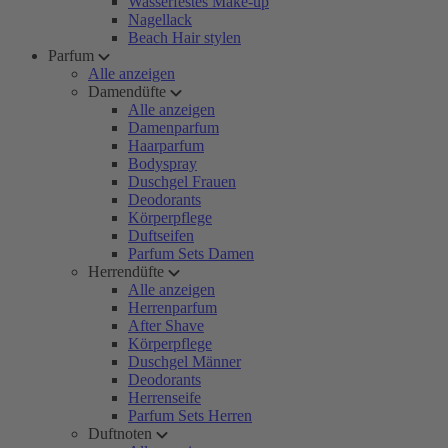
Wasserfestes Make-up
Nagellack
Beach Hair stylen
Parfum
Alle anzeigen
Damendüfte
Alle anzeigen
Damenparfum
Haarparfum
Bodyspray
Duschgel Frauen
Deodorants
Körperpflege
Duftseifen
Parfum Sets Damen
Herrendüfte
Alle anzeigen
Herrenparfum
After Shave
Körperpflege
Duschgel Männer
Deodorants
Herrenseife
Parfum Sets Herren
Duftnoten