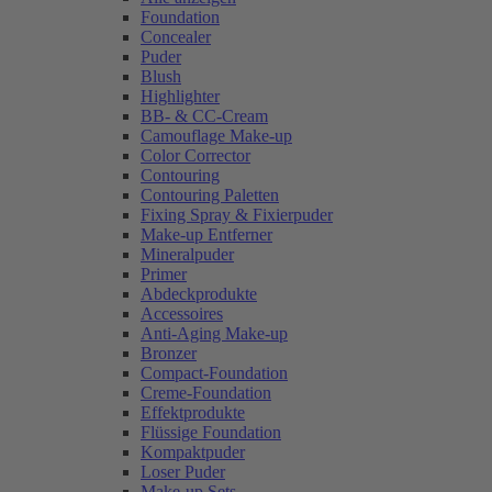
Foundation
Concealer
Puder
Blush
Highlighter
BB- & CC-Cream
Camouflage Make-up
Color Corrector
Contouring
Contouring Paletten
Fixing Spray & Fixierpuder
Make-up Entferner
Mineralpuder
Primer
Abdeckprodukte
Accessoires
Anti-Aging Make-up
Bronzer
Compact-Foundation
Creme-Foundation
Effektprodukte
Flüssige Foundation
Kompaktpuder
Loser Puder
Make-up Sets