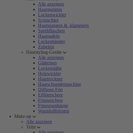
Alle anzeigen
Haargummis
Lockenwickler
Scrunchies
Haarspangen & -klammern
Sprühflaschen
Haarnadeln
Lockenbänder
Zubehör
Haarstyling-Geräte
Alle anzeigen
Glätteisen
Lockenstäbe
Heizwickler
Haartrockner
Haarschneidemaschine
Diffusor-Fön
Effilierschere
Friseurschere
Friseurumhänge
Warmluftbürsten
Make-up
Alle anzeigen
Teint
Alle anzeigen