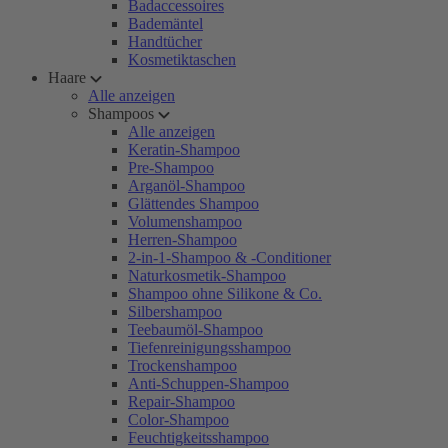
Badaccessoires
Bademäntel
Handtücher
Kosmetiktaschen
Haare
Alle anzeigen
Shampoos
Alle anzeigen
Keratin-Shampoo
Pre-Shampoo
Arganöl-Shampoo
Glättendes Shampoo
Volumenshampoo
Herren-Shampoo
2-in-1-Shampoo & -Conditioner
Naturkosmetik-Shampoo
Shampoo ohne Silikone & Co.
Silbershampoo
Teebaumöl-Shampoo
Tiefenreinigungsshampoo
Trockenshampoo
Anti-Schuppen-Shampoo
Repair-Shampoo
Color-Shampoo
Feuchtigkeitsshampoo