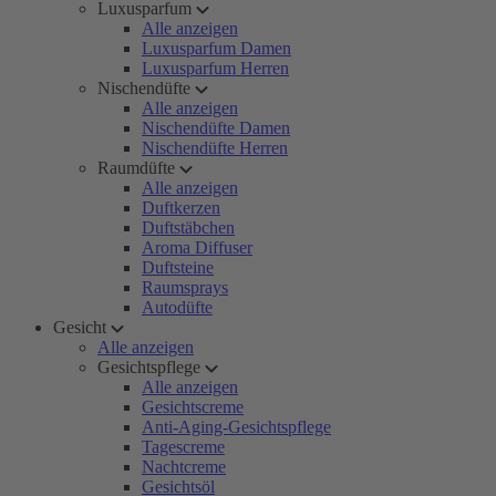
Luxusparfum
Alle anzeigen
Luxusparfum Damen
Luxusparfum Herren
Nischendüfte
Alle anzeigen
Nischendüfte Damen
Nischendüfte Herren
Raumdüfte
Alle anzeigen
Duftkerzen
Duftstäbchen
Aroma Diffuser
Duftsteine
Raumsprays
Autodüfte
Gesicht
Alle anzeigen
Gesichtspflege
Alle anzeigen
Gesichtscreme
Anti-Aging-Gesichtspflege
Tagescreme
Nachtcreme
Gesichtsöl