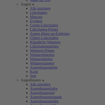
Augen
Alle anzeigen
Lidschatten
Mascara
Eyeliner
Creme-Lidschatten
Lidschatten-Primer
Augen-Make-up-Entferner
Glitzer-Lidschatten
Künstliche Wimpern
Lidschattenpaletten
Wimpern-Primer
Wimpernbürsten
Wimpernkleber
Wimpernzangen
Augenbrauenfarbe
Kajal
Sets
Augenbrauen
Alle anzeigen
Augenbrauenfarbe
Augenbrauengel
Augenbrauenpomade
Augenbrauenpuder