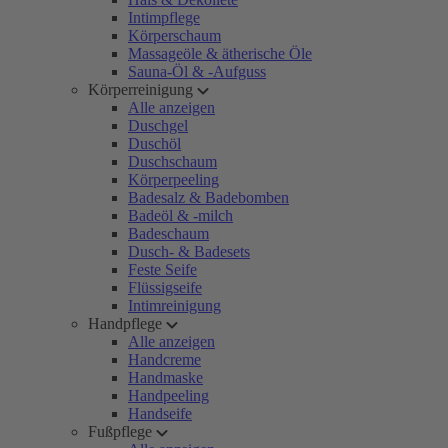
Intimpflege
Körperschaum
Massageöle & ätherische Öle
Sauna-Öl & -Aufguss
Körperreinigung
Alle anzeigen
Duschgel
Duschöl
Duschschaum
Körperpeeling
Badesalz & Badebomben
Badeöl & -milch
Badeschaum
Dusch- & Badesets
Feste Seife
Flüssigseife
Intimreinigung
Handpflege
Alle anzeigen
Handcreme
Handmaske
Handpeeling
Handseife
Fußpflege