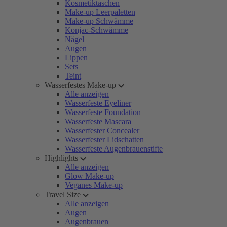
Kosmetiktaschen
Make-up Leerpaletten
Make-up Schwämme
Konjac-Schwämme
Nägel
Augen
Lippen
Sets
Teint
Wasserfestes Make-up
Alle anzeigen
Wasserfeste Eyeliner
Wasserfeste Foundation
Wasserfeste Mascara
Wasserfester Concealer
Wasserfester Lidschatten
Wasserfeste Augenbrauenstifte
Highlights
Alle anzeigen
Glow Make-up
Veganes Make-up
Travel Size
Alle anzeigen
Augen
Augenbrauen