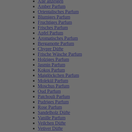
Alle anzeigen
Amber Parfum
Orientalisches Parfum
Blumiges Parfum
Fruchtiges Parfum
Frisches Parfum
Apfel Parfum
Aromatisches Parfum
Bergamotte Parfum
Chypre Düfte
Frische Wäsche Parfum
Holziges Parfum
Jasmin Parfum
Kokos Parfum
Maiglöckchen Parfum
Molekül Parfum
Moschus Parfum
Oud Parfum
Patchouli Parfum
Pudriges Parfum
Rose Parfum
Sandelholz Düfte
Vanille Parfum
Veilchen Düfte
Vetiver Düfte