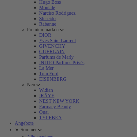
Hugo Boss
Montale
Narciso Rodriguez
Shiseido
Rabanne
Premiummarken
DIOR
Yves Saint Laurent
GIVENCHY
GUERLAIN
Parfums de Marly
INITIO Parfums Privés
La Mer
Tom Ford
EISENBERG
Neu
Widian
IRÄYE
NEST NEW YORK
Farmacy Beauty
Ouai
TYPEBEA
Angebote
☀️ Sommer
Alle anzeigen