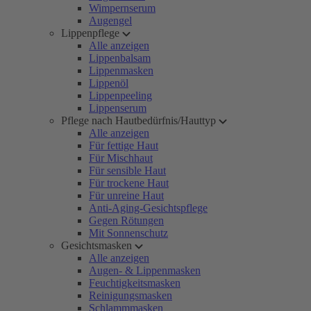
Wimpernserum
Augengel
Lippenpflege
Alle anzeigen
Lippenbalsam
Lippenmasken
Lippenöl
Lippenpeeling
Lippenserum
Pflege nach Hautbedürfnis/Hauttyp
Alle anzeigen
Für fettige Haut
Für Mischhaut
Für sensible Haut
Für trockene Haut
Für unreine Haut
Anti-Aging-Gesichtspflege
Gegen Rötungen
Mit Sonnenschutz
Gesichtsmasken
Alle anzeigen
Augen- & Lippenmasken
Feuchtigkeitsmasken
Reinigungsmasken
Schlammmasken