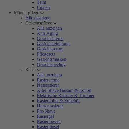
Teint
Lippen
Männerpflege
Alle anzeigen
Gesichtspflege
Alle anzeigen
Anti-Aging
Gesichtscreme
Gesichtsreinigung
Gesichtsserum
Pflegesets
Gesichtsmasken
Gesichtspeeling
Rasur
Alle anzeigen
Rasiercreme
Nassrasierer
After Shave Balsam & Lotion
Elektrische Rasierer & Trimmer
Rasierhobel & Zubehör
Herrenrasierer
Pre-Shave
Rasiergel
Rasiermesser
Rasierpinsel