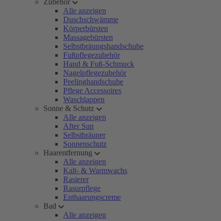
Zubehör
Alle anzeigen
Duschschwämme
Körperbürsten
Massagebürsten
Selbstbräungshandschuhe
Fußpflegezubehör
Hand & Fuß-Schmuck
Nagelpflegezubehör
Peelinghandschuhe
Pflege Accessoires
Waschlappen
Sonne & Schutz
Alle anzeigen
After Sun
Selbstbräuner
Sonnenschutz
Haarentfernung
Alle anzeigen
Kalt- & Warmwachs
Rasierer
Rasurpflege
Enthaarungscreme
Bad
Alle anzeigen