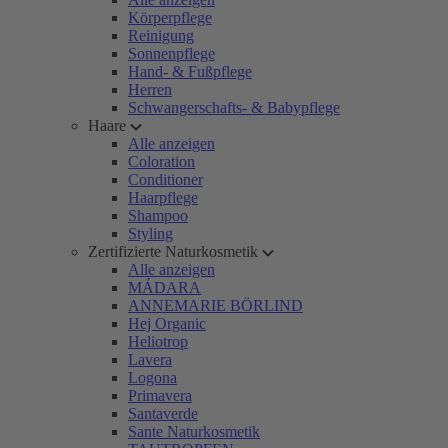
Körperpflege
Reinigung
Sonnenpflege
Hand- & Fußpflege
Herren
Schwangerschafts- & Babypflege
Haare
Alle anzeigen
Coloration
Conditioner
Haarpflege
Shampoo
Styling
Zertifizierte Naturkosmetik
Alle anzeigen
MÁDARA
ANNEMARIE BÖRLIND
Hej Organic
Heliotrop
Lavera
Logona
Primavera
Santaverde
Sante Naturkosmetik