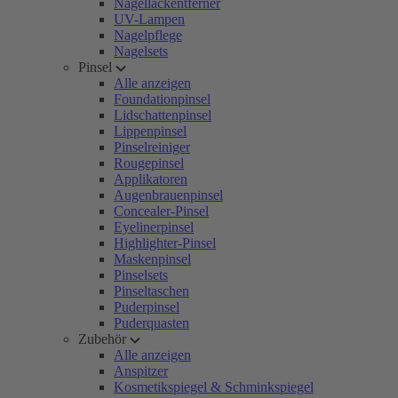
Nagellackentferner
UV-Lampen
Nagelpflege
Nagelsets
Pinsel
Alle anzeigen
Foundationpinsel
Lidschattenpinsel
Lippenpinsel
Pinselreiniger
Rougepinsel
Applikatoren
Augenbrauenpinsel
Concealer-Pinsel
Eyelinerpinsel
Highlighter-Pinsel
Maskenpinsel
Pinselsets
Pinseltaschen
Puderpinsel
Puderquasten
Zubehör
Alle anzeigen
Anspitzer
Kosmetikspiegel & Schminkspiegel