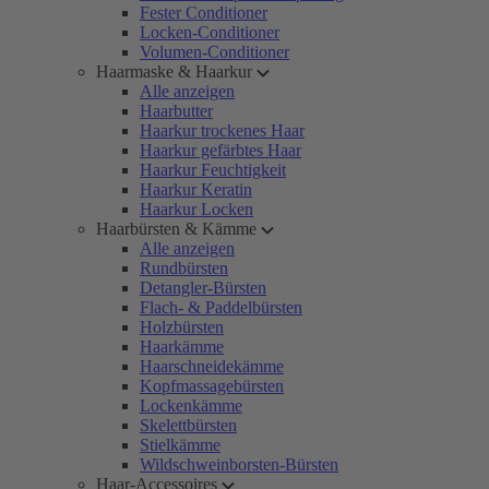
Fester Conditioner
Locken-Conditioner
Volumen-Conditioner
Haarmaske & Haarkur
Alle anzeigen
Haarbutter
Haarkur trockenes Haar
Haarkur gefärbtes Haar
Haarkur Feuchtigkeit
Haarkur Keratin
Haarkur Locken
Haarbürsten & Kämme
Alle anzeigen
Rundbürsten
Detangler-Bürsten
Flach- & Paddelbürsten
Holzbürsten
Haarkämme
Haarschneidekämme
Kopfmassagebürsten
Lockenkämme
Skelettbürsten
Stielkämme
Wildschweinborsten-Bürsten
Haar-Accessoires