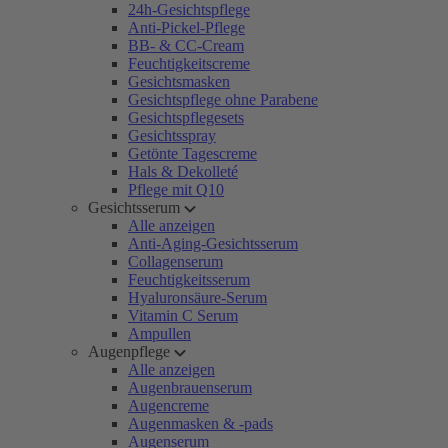
24h-Gesichtspflege
Anti-Pickel-Pflege
BB- & CC-Cream
Feuchtigkeitscreme
Gesichtsmasken
Gesichtspflege ohne Parabene
Gesichtspflegesets
Gesichtsspray
Getönte Tagescreme
Hals & Dekolleté
Pflege mit Q10
Gesichtsserum
Alle anzeigen
Anti-Aging-Gesichtsserum
Collagenserum
Feuchtigkeitsserum
Hyaluronsäure-Serum
Vitamin C Serum
Ampullen
Augenpflege
Alle anzeigen
Augenbrauenserum
Augencreme
Augenmasken & -pads
Augenserum