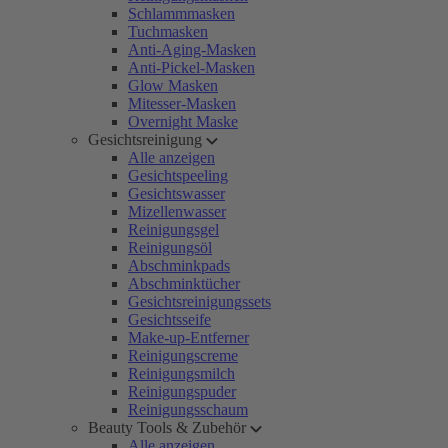
Schlammmasken
Tuchmasken
Anti-Aging-Masken
Anti-Pickel-Masken
Glow Masken
Mitesser-Masken
Overnight Maske
Gesichtsreinigung
Alle anzeigen
Gesichtspeeling
Gesichtswasser
Mizellenwasser
Reinigungsgel
Reinigungsöl
Abschminkpads
Abschminktücher
Gesichtsreinigungssets
Gesichtsseife
Make-up-Entferner
Reinigungscreme
Reinigungsmilch
Reinigungspuder
Reinigungsschaum
Beauty Tools & Zubehör
Alle anzeigen