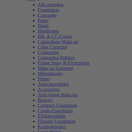
Alle anzeigen
Foundation
Concealer
Puder
Blush
Highlighter
BB- & CC-Cream
Camouflage Make-up
Color Corrector
Contouring
Contouring Paletten
Fixing Spray & Fixierpuder
Make-up Entferner
Mineralpuder
Primer
Abdeckprodukte
Accessoires
Anti-Aging Make-up
Bronzer
Compact-Foundation
Creme-Foundation
Effektprodukte
Flüssige Foundation
Kompaktpuder
Loser Puder