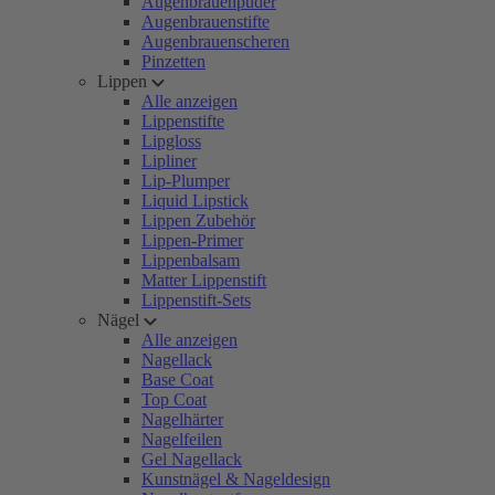
Augenbrauenpuder
Augenbrauenstifte
Augenbrauenscheren
Pinzetten
Lippen
Alle anzeigen
Lippenstifte
Lipgloss
Lipliner
Lip-Plumper
Liquid Lipstick
Lippen Zubehör
Lippen-Primer
Lippenbalsam
Matter Lippenstift
Lippenstift-Sets
Nägel
Alle anzeigen
Nagellack
Base Coat
Top Coat
Nagelhärter
Nagelfeilen
Gel Nagellack
Kunstnägel & Nageldesign