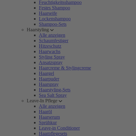
Feuchtigkeitsshampoo
Festes Shampoo
Haarseife
Lockenshampoo
Shampoo-Sets
Haarstyling
Alle anzeigen
Schaumfestiger
Hitzeschutz
Haarwachs
Styling Spray
Ansatzspray
Haarcreme & Stylingcreme
Haargel
Haarpuder
Haarspray
Haarstyling-Sets
Sea Salt Spray
Leave-In Pflege
Alle anzeigen
Haaröl
Haarserum
Sprühkur
Leave-in Conditioner
Haarpflegesets