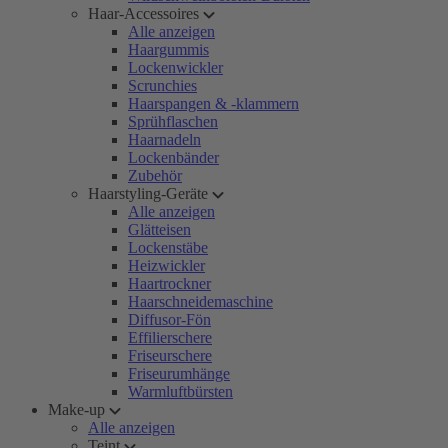
Haar-Accessoires
Alle anzeigen
Haargummis
Lockenwickler
Scrunchies
Haarspangen & -klammern
Sprühflaschen
Haarnadeln
Lockenbänder
Zubehör
Haarstyling-Geräte
Alle anzeigen
Glätteisen
Lockenstäbe
Heizwickler
Haartrockner
Haarschneidemaschine
Diffusor-Fön
Effilierschere
Friseurschere
Friseurumhänge
Warmluftbürsten
Make-up
Alle anzeigen
Teint