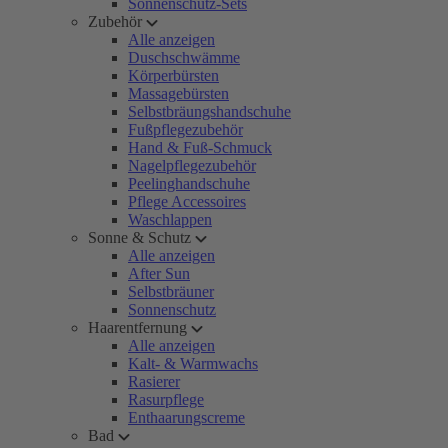
Sonnenschutz-Sets
Zubehör
Alle anzeigen
Duschschwämme
Körperbürsten
Massagebürsten
Selbstbräungshandschuhe
Fußpflegezubehör
Hand & Fuß-Schmuck
Nagelpflegezubehör
Peelinghandschuhe
Pflege Accessoires
Waschlappen
Sonne & Schutz
Alle anzeigen
After Sun
Selbstbräuner
Sonnenschutz
Haarentfernung
Alle anzeigen
Kalt- & Warmwachs
Rasierer
Rasurpflege
Enthaarungscreme
Bad