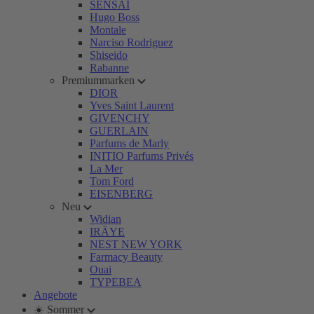
SENSAI
Hugo Boss
Montale
Narciso Rodriguez
Shiseido
Rabanne
Premiummarken
DIOR
Yves Saint Laurent
GIVENCHY
GUERLAIN
Parfums de Marly
INITIO Parfums Privés
La Mer
Tom Ford
EISENBERG
Neu
Widian
IRÄYE
NEST NEW YORK
Farmacy Beauty
Ouai
TYPEBEA
Angebote
☀️ Sommer