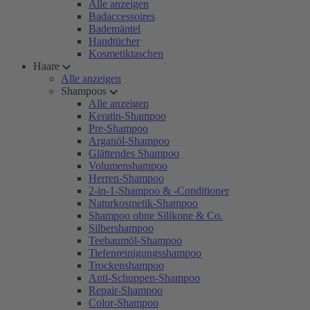
Alle anzeigen
Badaccessoires
Bademäntel
Handtücher
Kosmetiktaschen
Haare
Alle anzeigen
Shampoos
Alle anzeigen
Keratin-Shampoo
Pre-Shampoo
Arganöl-Shampoo
Glättendes Shampoo
Volumenshampoo
Herren-Shampoo
2-in-1-Shampoo & -Conditioner
Naturkosmetik-Shampoo
Shampoo ohne Silikone & Co.
Silbershampoo
Teebaumöl-Shampoo
Tiefenreinigungsshampoo
Trockenshampoo
Anti-Schuppen-Shampoo
Repair-Shampoo
Color-Shampoo