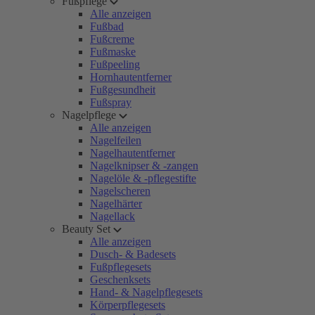
Fußpflege
Alle anzeigen
Fußbad
Fußcreme
Fußmaske
Fußpeeling
Hornhautentferner
Fußgesundheit
Fußspray
Nagelpflege
Alle anzeigen
Nagelfeilen
Nagelhautentferner
Nagelknipser & -zangen
Nagelöle & -pflegestifte
Nagelscheren
Nagelhärter
Nagellack
Beauty Set
Alle anzeigen
Dusch- & Badesets
Fußpflegesets
Geschenksets
Hand- & Nagelpflegesets
Körperpflegesets