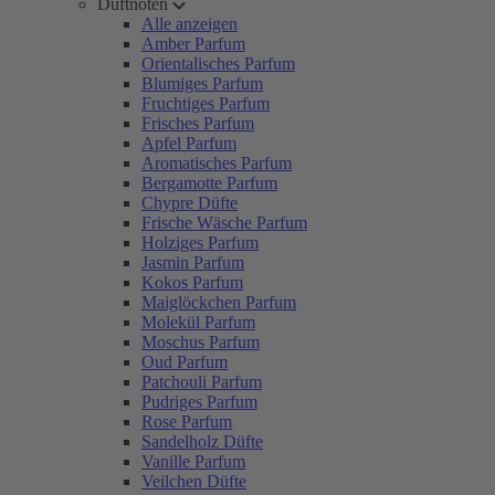
Duftnoten
Alle anzeigen
Amber Parfum
Orientalisches Parfum
Blumiges Parfum
Fruchtiges Parfum
Frisches Parfum
Apfel Parfum
Aromatisches Parfum
Bergamotte Parfum
Chypre Düfte
Frische Wäsche Parfum
Holziges Parfum
Jasmin Parfum
Kokos Parfum
Maiglöckchen Parfum
Molekül Parfum
Moschus Parfum
Oud Parfum
Patchouli Parfum
Pudriges Parfum
Rose Parfum
Sandelholz Düfte
Vanille Parfum
Veilchen Düfte