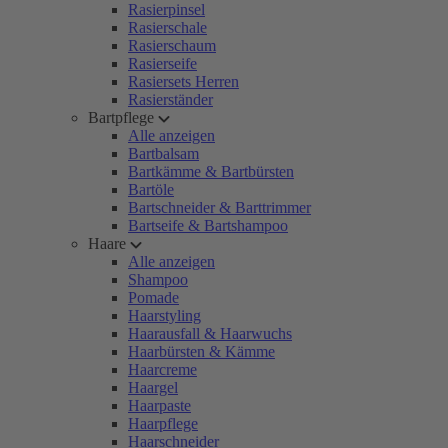
Rasierpinsel
Rasierschale
Rasierschaum
Rasierseife
Rasiersets Herren
Rasierständer
Bartpflege
Alle anzeigen
Bartbalsam
Bartkämme & Bartbürsten
Bartöle
Bartschneider & Barttrimmer
Bartseife & Bartshampoo
Haare
Alle anzeigen
Shampoo
Pomade
Haarstyling
Haarausfall & Haarwuchs
Haarbürsten & Kämme
Haarcreme
Haargel
Haarpaste
Haarpflege
Haarschneider