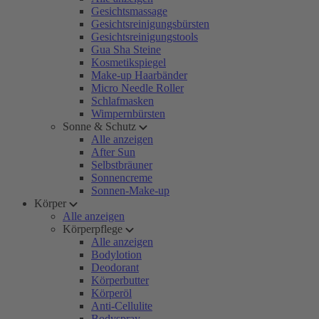
Gesichtsmassage
Gesichtsreinigungsbürsten
Gesichtsreinigungstools
Gua Sha Steine
Kosmetikspiegel
Make-up Haarbänder
Micro Needle Roller
Schlafmasken
Wimpernbürsten
Sonne & Schutz
Alle anzeigen
After Sun
Selbstbräuner
Sonnencreme
Sonnen-Make-up
Körper
Alle anzeigen
Körperpflege
Alle anzeigen
Bodylotion
Deodorant
Körperbutter
Körperöl
Anti-Cellulite
Bodyspray