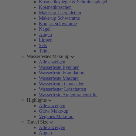
Kosmetikspiegel & Schminkspiegel
Kosmetiktaschen
Make-up Leerpaletten
Make-up Schwämme
Konjac-Schwämme
Nägel
Augen
Lippen
Sets
Teint
Wasserfestes Make-up
Alle anzeigen
Wasserfeste Eyeliner
Wasserfeste Foundation
Wasserfeste Mascara
Wasserfester Concealer
Wasserfester Lidschatten
Wasserfeste Augenbrauenstifte
Highlights
Alle anzeigen
Glow Make-up
Veganes Make-up
Travel Size
Alle anzeigen
Augen