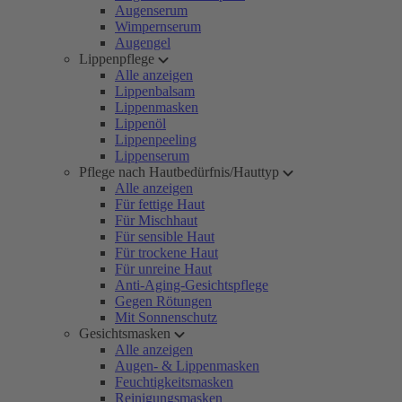
Augenserum
Wimpernserum
Augengel
Lippenpflege
Alle anzeigen
Lippenbalsam
Lippenmasken
Lippenöl
Lippenpeeling
Lippenserum
Pflege nach Hautbedürfnis/Hauttyp
Alle anzeigen
Für fettige Haut
Für Mischhaut
Für sensible Haut
Für trockene Haut
Für unreine Haut
Anti-Aging-Gesichtspflege
Gegen Rötungen
Mit Sonnenschutz
Gesichtsmasken
Alle anzeigen
Augen- & Lippenmasken
Feuchtigkeitsmasken
Reinigungsmasken