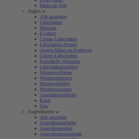
Make-up Sets
Augen
Alle anzeigen
Lidschatten
Mascara
Eyeliner
Creme-Lidschatten
Lidschatten-Primer
Augen-Make-up-Entferner
Glitzer-Lidschatten
Künstliche Wimpern
Lidschattenpaletten
Wimpern-Primer
Wimpernbürsten
Wimpernkleber
Wimpernzangen
Augenbrauenfarbe
Kajal
Sets
Augenbrauen
Alle anzeigen
Augenbrauenfarbe
Augenbrauengel
Augenbrauenpomade