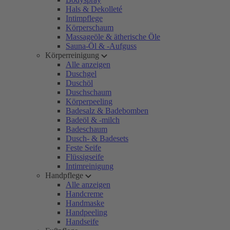
Hals & Dekolleté
Intimpflege
Körperschaum
Massageöle & ätherische Öle
Sauna-Öl & -Aufguss
Körperreinigung
Alle anzeigen
Duschgel
Duschöl
Duschschaum
Körperpeeling
Badesalz & Badebomben
Badeöl & -milch
Badeschaum
Dusch- & Badesets
Feste Seife
Flüssigseife
Intimreinigung
Handpflege
Alle anzeigen
Handcreme
Handmaske
Handpeeling
Handseife