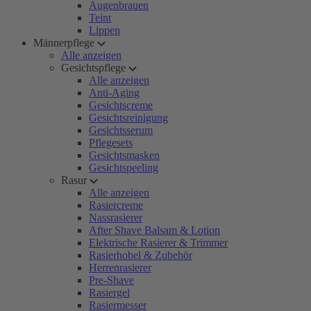
Augenbrauen
Teint
Lippen
Männerpflege
Alle anzeigen
Gesichtspflege
Alle anzeigen
Anti-Aging
Gesichtscreme
Gesichtsreinigung
Gesichtsserum
Pflegesets
Gesichtsmasken
Gesichtspeeling
Rasur
Alle anzeigen
Rasiercreme
Nassrasierer
After Shave Balsam & Lotion
Elektrische Rasierer & Trimmer
Rasierhobel & Zubehör
Herrenrasierer
Pre-Shave
Rasiergel
Rasiermesser