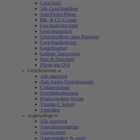
Gesichtsöl
24h-Gesichtspflege
Anti-Pickel-Pflege
BB- & CC-Cream
Feuchtigkeitscreme
Gesichtsmasken
Gesichtspflege ohne Parabene
Gesichtspflegesets
Gesichtsspray
Getönte Tagescreme
Hals & Dekolleté
Pflege mit Q10
Gesichtsserum
Alle anzeigen
Anti-Aging-Gesichtsserum
Collagenserum
Feuchtigkeitsserum
Hyaluronsäure-Serum
Vitamin C Serum
Ampullen
Augenpflege
Alle anzeigen
Augenbrauenserum
Augencreme
Augenmasken & -pads