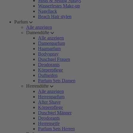
Mists & Setting Sprays
Wasserfestes Make-up
Nagellack
Beach Hair stylen
Parfum
Alle anzeigen
Damendüfte
Alle anzeigen
Damenparfum
Haarparfum
Bodyspray
Duschgel Frauen
Deodorants
Körperpflege
Duftseifen
Parfum Sets Damen
Herrendüfte
Alle anzeigen
Herrenparfum
After Shave
Körperpflege
Duschgel Männer
Deodorants
Herrenseife
Parfum Sets Herren