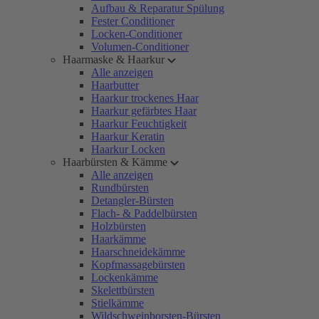
Aufbau & Reparatur Spülung
Fester Conditioner
Locken-Conditioner
Volumen-Conditioner
Haarmaske & Haarkur
Alle anzeigen
Haarbutter
Haarkur trockenes Haar
Haarkur gefärbtes Haar
Haarkur Feuchtigkeit
Haarkur Keratin
Haarkur Locken
Haarbürsten & Kämme
Alle anzeigen
Rundbürsten
Detangler-Bürsten
Flach- & Paddelbürsten
Holzbürsten
Haarkämme
Haarschneidekämme
Kopfmassagebürsten
Lockenkämme
Skelettbürsten
Stielkämme
Wildschweinborsten-Bürsten