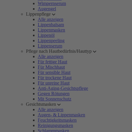
Wimpernserum
Augengel
Lippenpflege
Alle anzeigen
Lippenbalsam
Lippenmasken
Lippenöl
Lippenpeeling
Lippenserum
Pflege nach Hautbedürfnis/Hauttyp
Alle anzeigen
Für fettige Haut
Für Mischhaut
Für sensible Haut
Für trockene Haut
Für unreine Haut
Anti-Aging-Gesichtspflege
Gegen Rötungen
Mit Sonnenschutz
Gesichtsmasken
Alle anzeigen
Augen- & Lippenmasken
Feuchtigkeitsmasken
Reinigungsmasken
Schlammmasken