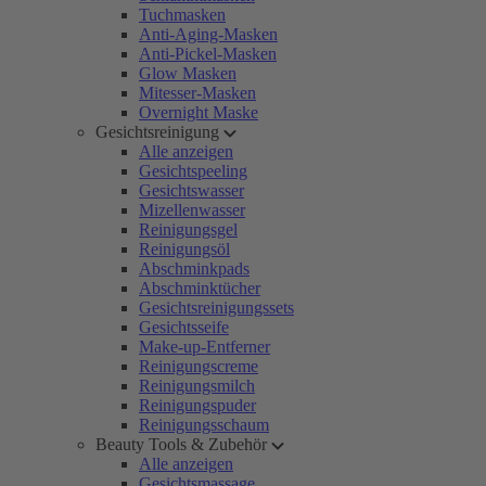
Tuchmasken
Anti-Aging-Masken
Anti-Pickel-Masken
Glow Masken
Mitesser-Masken
Overnight Maske
Gesichtsreinigung
Alle anzeigen
Gesichtspeeling
Gesichtswasser
Mizellenwasser
Reinigungsgel
Reinigungsöl
Abschminkpads
Abschminktücher
Gesichtsreinigungssets
Gesichtsseife
Make-up-Entferner
Reinigungscreme
Reinigungsmilch
Reinigungspuder
Reinigungsschaum
Beauty Tools & Zubehör
Alle anzeigen
Gesichtsmassage