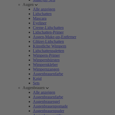
Augen
Alle anzeigen
Lidschatten
Mascara
Eyeliner
Creme-Lidschatten
Lidschatten-Primer
Augen-Make-up-Entferner
Glitzer-Lidschatten
Künstliche Wimpern
Lidschattenpaletten
Wimpern-Primer
Wimpernbürsten
Wimpernkleber
Wimpernzangen
Augenbrauenfarbe
Kajal
Sets
Augenbrauen
Alle anzeigen
Augenbrauenfarbe
Augenbrauengel
Augenbrauenpomade
Augenbrauenpuder