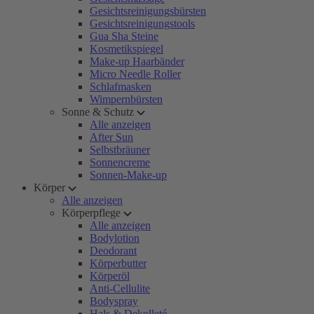
Gesichtsreinigungsbürsten
Gesichtsreinigungstools
Gua Sha Steine
Kosmetikspiegel
Make-up Haarbänder
Micro Needle Roller
Schlafmasken
Wimpernbürsten
Sonne & Schutz
Alle anzeigen
After Sun
Selbstbräuner
Sonnencreme
Sonnen-Make-up
Körper
Alle anzeigen
Körperpflege
Alle anzeigen
Bodylotion
Deodorant
Körperbutter
Körperöl
Anti-Cellulite
Bodyspray
Hals & Dekolleté