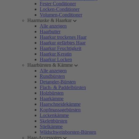
Fester Conditioner
Locken-Conditioner
Volumen-Conditioner
Haarmaske & Haarkur
Alle anzeigen
Haarbutter
Haarkur trockenes Haar
Haarkur gefärbtes Haar
Haarkur Feuchtigkeit
Haarkur Keratin
Haarkur Locken
Haarbürsten & Kämme
Alle anzeigen
Rundbürsten
Detangler-Bürsten
Flach- & Paddelbürsten
Holzbürsten
Haarkämme
Haarschneidekämme
Kopfmassagebürsten
Lockenkämme
Skelettbürsten
Stielkämme
Wildschweinborsten-Bürsten
Haar-Accessoires