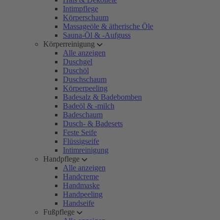
Intimpflege
Körperschaum
Massageöle & ätherische Öle
Sauna-Öl & -Aufguss
Körperreinigung
Alle anzeigen
Duschgel
Duschöl
Duschschaum
Körperpeeling
Badesalz & Badebomben
Badeöl & -milch
Badeschaum
Dusch- & Badesets
Feste Seife
Flüssigseife
Intimreinigung
Handpflege
Alle anzeigen
Handcreme
Handmaske
Handpeeling
Handseife
Fußpflege