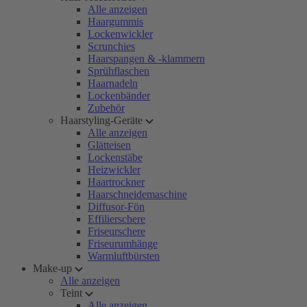
Alle anzeigen
Haargummis
Lockenwickler
Scrunchies
Haarspangen & -klammern
Sprühflaschen
Haarnadeln
Lockenbänder
Zubehör
Haarstyling-Geräte
Alle anzeigen
Glätteisen
Lockenstäbe
Heizwickler
Haartrockner
Haarschneidemaschine
Diffusor-Fön
Effilierschere
Friseurschere
Friseurumhänge
Warmluftbürsten
Make-up
Alle anzeigen
Teint
Alle anzeigen