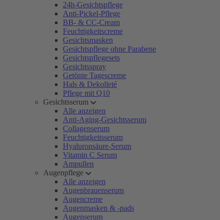
24h-Gesichtspflege
Anti-Pickel-Pflege
BB- & CC-Cream
Feuchtigkeitscreme
Gesichtsmasken
Gesichtspflege ohne Parabene
Gesichtspflegesets
Gesichtsspray
Getönte Tagescreme
Hals & Dekolleté
Pflege mit Q10
Gesichtsserum
Alle anzeigen
Anti-Aging-Gesichtsserum
Collagenserum
Feuchtigkeitsserum
Hyaluronsäure-Serum
Vitamin C Serum
Ampullen
Augenpflege
Alle anzeigen
Augenbrauenserum
Augencreme
Augenmasken & -pads
Augenserum