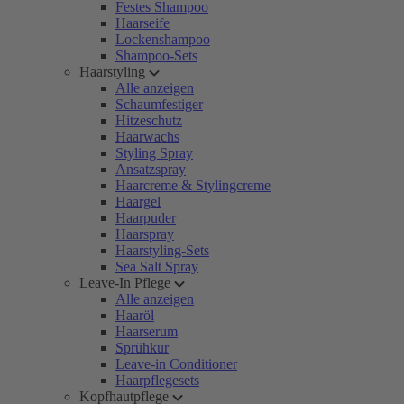
Festes Shampoo
Haarseife
Lockenshampoo
Shampoo-Sets
Haarstyling
Alle anzeigen
Schaumfestiger
Hitzeschutz
Haarwachs
Styling Spray
Ansatzspray
Haarcreme & Stylingcreme
Haargel
Haarpuder
Haarspray
Haarstyling-Sets
Sea Salt Spray
Leave-In Pflege
Alle anzeigen
Haaröl
Haarserum
Sprühkur
Leave-in Conditioner
Haarpflegesets
Kopfhautpflege