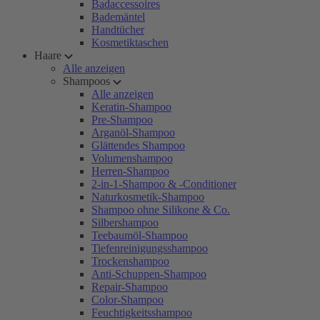
Badaccessoires
Bademäntel
Handtücher
Kosmetiktaschen
Haare
Alle anzeigen
Shampoos
Alle anzeigen
Keratin-Shampoo
Pre-Shampoo
Arganöl-Shampoo
Glättendes Shampoo
Volumenshampoo
Herren-Shampoo
2-in-1-Shampoo & -Conditioner
Naturkosmetik-Shampoo
Shampoo ohne Silikone & Co.
Silbershampoo
Teebaumöl-Shampoo
Tiefenreinigungsshampoo
Trockenshampoo
Anti-Schuppen-Shampoo
Repair-Shampoo
Color-Shampoo
Feuchtigkeitsshampoo