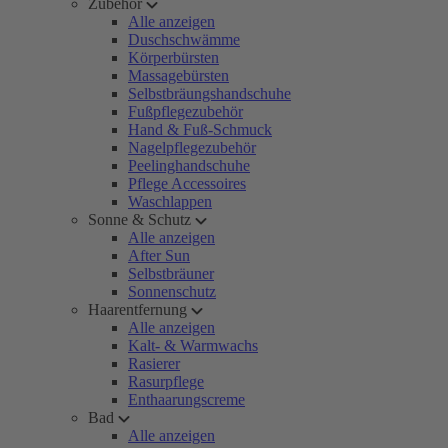
Zubehör
Alle anzeigen
Duschschwämme
Körperbürsten
Massagebürsten
Selbstbräungshandschuhe
Fußpflegezubehör
Hand & Fuß-Schmuck
Nagelpflegezubehör
Peelinghandschuhe
Pflege Accessoires
Waschlappen
Sonne & Schutz
Alle anzeigen
After Sun
Selbstbräuner
Sonnenschutz
Haarentfernung
Alle anzeigen
Kalt- & Warmwachs
Rasierer
Rasurpflege
Enthaarungscreme
Bad
Alle anzeigen