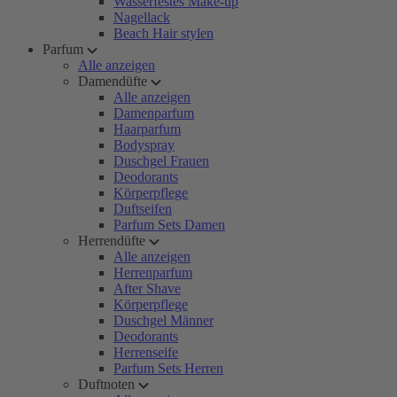
Wasserfestes Make-up
Nagellack
Beach Hair stylen
Parfum
Alle anzeigen
Damendüfte
Alle anzeigen
Damenparfum
Haarparfum
Bodyspray
Duschgel Frauen
Deodorants
Körperpflege
Duftseifen
Parfum Sets Damen
Herrendüfte
Alle anzeigen
Herrenparfum
After Shave
Körperpflege
Duschgel Männer
Deodorants
Herrenseife
Parfum Sets Herren
Duftnoten