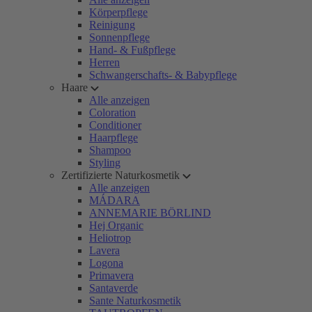
Körperpflege
Reinigung
Sonnenpflege
Hand- & Fußpflege
Herren
Schwangerschafts- & Babypflege
Haare
Alle anzeigen
Coloration
Conditioner
Haarpflege
Shampoo
Styling
Zertifizierte Naturkosmetik
Alle anzeigen
MÁDARA
ANNEMARIE BÖRLIND
Hej Organic
Heliotrop
Lavera
Logona
Primavera
Santaverde
Sante Naturkosmetik