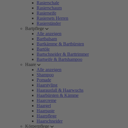
Rasierschale
Rasierschaum
Rasierseife
Rasiersets Herren
Rasierständer
Bartpflege
Alle anzeigen
Bartbalsam
Bartkämme & Bartbürsten
Bartöle
Bartschneider & Barttrimmer
Bartseife & Bartshampoo
Haare
Alle anzeigen
Shampoo
Pomade
Haarstyling
Haarausfall & Haarwuchs
Haarbürsten & Kämme
Haarcreme
Haargel
Haarpaste
Haarpflege
Haarschneider
Körperpflege