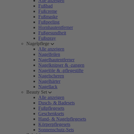
Alle anzeigen
Fußbad
Fußcreme
Fußmaske
Fußpeeling
Hornhautentferner
Fußgesundheit
Fußspray
Nagelpflege
Alle anzeigen
Nagelfeilen
Nagelhautentferner
Nagelknipser & -zangen
Nagelöle & -pflegestifte
Nagelscheren
Nagelhärter
Nagellack
Beauty Set
Alle anzeigen
Dusch- & Badesets
Fußpflegesets
Geschenksets
Hand- & Nagelpflegesets
Körperpflegesets
Sonnenschutz-Sets