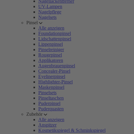
Nagellackentferner
UV-Lampen
Nagelpflege
Nagelsets
Pinsel
Alle anzeigen
Foundationpinsel
Lidschattenpinsel
Lippenpinsel
Pinselreiniger
Rougepinsel
Applikatoren
Augenbrauenpinsel
Concealer-Pinsel
Eyelinerpinsel
Highlighter-Pinsel
Maskenpinsel
Pinselsets
Pinseltaschen
Puderpinsel
Puderquasten
Zubehör
Alle anzeigen
Anspitzer
Kosmetikspiegel & Schminkspiegel