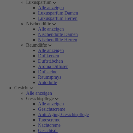
Luxusparfum
Alle anzeigen
Luxusparfum Damen
Luxusparfum Herren
Nischendüfte
Alle anzeigen
Nischendüfte Damen
Nischendüfte Herren
Raumdüfte
Alle anzeigen
Duftkerzen
Duftstäbchen
Aroma Diffuser
Duftsteine
Raumsprays
Autodüfte
Gesicht
Alle anzeigen
Gesichtspflege
Alle anzeigen
Gesichtscreme
Anti-Aging-Gesichtspflege
Tagescreme
Nachtcreme
Gesichtsöl