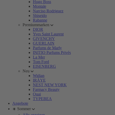
Hugo Boss
Montale
Narciso Rodriguez
Shiseido
Rabanne
Premiummarken
DIOR
Yves Saint Laurent
GIVENCHY
GUERLAIN
Parfums de Marly
INITIO Parfums Privés
La Mer
Tom Ford
EISENBERG
Neu
Widian
IRÄYE
NEST NEW YORK
Farmacy Beauty
Ouai
TYPEBEA
Angebote
☀️ Sommer
Alle anzeigen