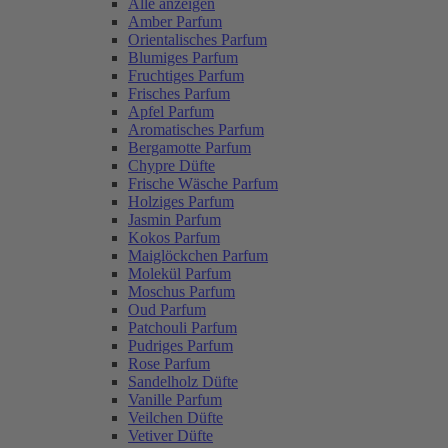
Alle anzeigen
Amber Parfum
Orientalisches Parfum
Blumiges Parfum
Fruchtiges Parfum
Frisches Parfum
Apfel Parfum
Aromatisches Parfum
Bergamotte Parfum
Chypre Düfte
Frische Wäsche Parfum
Holziges Parfum
Jasmin Parfum
Kokos Parfum
Maiglöckchen Parfum
Molekül Parfum
Moschus Parfum
Oud Parfum
Patchouli Parfum
Pudriges Parfum
Rose Parfum
Sandelholz Düfte
Vanille Parfum
Veilchen Düfte
Vetiver Düfte