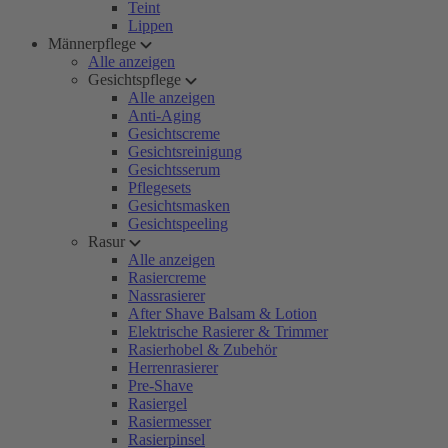
Teint
Lippen
Männerpflege
Alle anzeigen
Gesichtspflege
Alle anzeigen
Anti-Aging
Gesichtscreme
Gesichtsreinigung
Gesichtsserum
Pflegesets
Gesichtsmasken
Gesichtspeeling
Rasur
Alle anzeigen
Rasiercreme
Nassrasierer
After Shave Balsam & Lotion
Elektrische Rasierer & Trimmer
Rasierhobel & Zubehör
Herrenrasierer
Pre-Shave
Rasiergel
Rasiermesser
Rasierpinsel