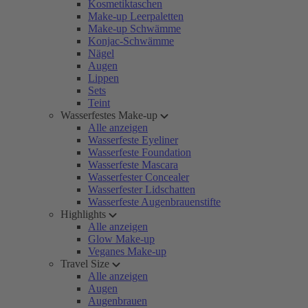
Kosmetiktaschen
Make-up Leerpaletten
Make-up Schwämme
Konjac-Schwämme
Nägel
Augen
Lippen
Sets
Teint
Wasserfestes Make-up
Alle anzeigen
Wasserfeste Eyeliner
Wasserfeste Foundation
Wasserfeste Mascara
Wasserfester Concealer
Wasserfester Lidschatten
Wasserfeste Augenbrauenstifte
Highlights
Alle anzeigen
Glow Make-up
Veganes Make-up
Travel Size
Alle anzeigen
Augen
Augenbrauen