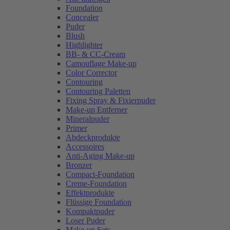
Foundation
Concealer
Puder
Blush
Highlighter
BB- & CC-Cream
Camouflage Make-up
Color Corrector
Contouring
Contouring Paletten
Fixing Spray & Fixierpuder
Make-up Entferner
Mineralpuder
Primer
Abdeckprodukte
Accessoires
Anti-Aging Make-up
Bronzer
Compact-Foundation
Creme-Foundation
Effektprodukte
Flüssige Foundation
Kompaktpuder
Loser Puder
Make-up Sets